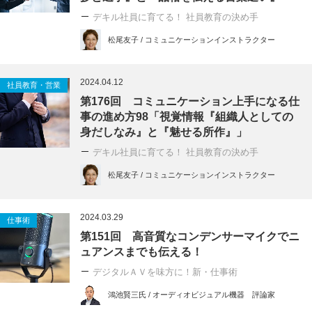
デキル社員に育てる！ 社員教育の決め手
松尾友子 / コミュニケーションインストラクター
2024.04.12
社員教育・営業
第176回 コミュニケーション上手になる仕
事の進め方98「視覚情報『組織人としての
身だしなみ』と『魅せる所作』」
デキル社員に育てる！ 社員教育の決め手
松尾友子 / コミュニケーションインストラクター
2024.03.29
仕事術
第151回 高音質なコンデンサーマイクでニ
ュアンスまでも伝える！
デジタルＡＶを味方に！新・仕事術
鴻池賢三氏 / オーディオビジュアル機器 評論家