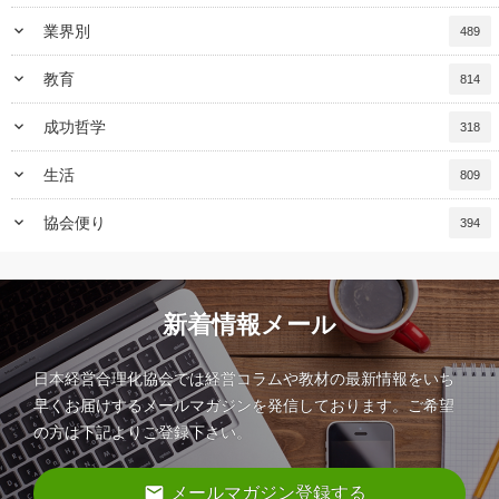
keyboard_arrow_down
業界別
489
keyboard_arrow_down
教育
814
keyboard_arrow_down
成功哲学
318
keyboard_arrow_down
生活
809
keyboard_arrow_down
協会便り
394
新着情報メール
日本経営合理化協会では経営コラムや教材の最新情報をいち
早くお届けするメールマガジンを発信しております。ご希望
の方は下記よりご登録下さい。
email
メールマガジン登録する