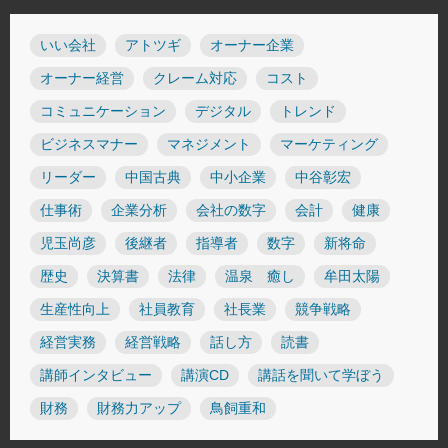
いい会社
アトツギ
オーナー企業
オーナー経営
クレーム対応
コスト
コミュニケーション
デジタル
トレンド
ビジネスマナー
マネジメント
マーケティング
リーダー
中国古典
中小企業
中谷彰宏
仕事術
企業分析
会社の数字
会計
健康
児玉尚彦
後継者
指導者
数字
新将命
歴史
決算書
法律
温泉 癒し
牟田太陽
生産性向上
社員教育
社長業
競争戦略
経営実務
経営戦略
話し方
読書
講師インタビュー
講演CD
講話を聞いて学ぼう
財務
財務力アップ
鳥飼重和