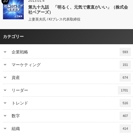
10
2013.01.4
第九十九話 「明るく、元気で素直がいい」（株式会
社ベアーズ）
上妻英夫氏 / KIプレス代表取締役
カテゴリー
keyboard_arrow_down
企業戦略
593
keyboard_arrow_down
マーケティング
151
keyboard_arrow_down
資産
674
keyboard_arrow_down
リーダー
1701
keyboard_arrow_down
トレンド
516
keyboard_arrow_down
数字
407
keyboard_arrow_down
組織
414