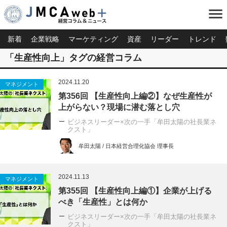
menu
新着
企業戦略
マーケティング
資産
リーダー
トレンド
「生産性向上」タグの経営コラム
2024.11.20
マネジメント
第356回 【生産性向上編②】なぜ生産性が
上がらない？現場に潜む落とし穴
ビジネスリーダー×次の一手「牟田太陽の社長業ネ
クスト」
牟田太陽 / 日本経営合理化協会 理事長
2024.11.13
マネジメント
第355回 【生産性向上編①】企業が上げる
べき「生産性」とは何か
ビジネスリーダー×次の一手「牟田太陽の社長業ネ
クスト」