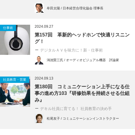
牟田太陽 / 日本経営合理化協会 理事長
2024.09.27
仕事術
第157回 革新的ヘッドホンで快適リスニン
グ！
デジタルＡＶを味方に！新・仕事術
鴻池賢三氏 / オーディオビジュアル機器 評論家
2024.09.13
社員教育・営業
第180回 コミュニケーション上手になる仕
事の進め方103『研修効果を持続させる仕組
み』
デキル社員に育てる！ 社員教育の決め手
松尾友子 / コミュニケーションインストラクター