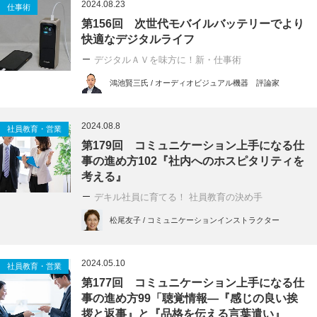
2024.08.23
仕事術
第156回 次世代モバイルバッテリーでより
快適なデジタルライフ
デジタルＡＶを味方に！新・仕事術
鴻池賢三氏 / オーディオビジュアル機器 評論家
2024.08.8
社員教育・営業
第179回 コミュニケーション上手になる仕
事の進め方102『社内へのホスピタリティを
考える』
デキル社員に育てる！ 社員教育の決め手
松尾友子 / コミュニケーションインストラクター
2024.05.10
社員教育・営業
第177回 コミュニケーション上手になる仕
事の進め方99「聴覚情報―『感じの良い挨
拶と返事』と『品格を伝える言葉遣い』