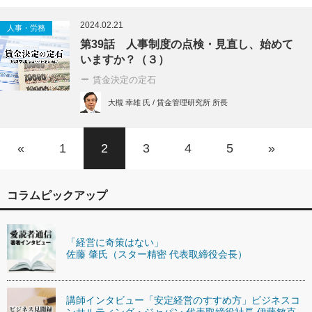
2024.02.21
人事・労務
第39話 人事制度の点検・見直し、始めて
いますか？（３）
賃金決定の定石
大槻 幸雄 氏 / 賃金管理研究所 所長
«
1
2
3
4
5
»
コラムピックアップ
「経営に奇策はない」
佐藤 肇氏（スター精密 代表取締役会長）
講師インタビュー「安定経営のすすめ方」ビジネスコ
ンサルティング・ジャパン 代表取締役社長 伊藤敏克