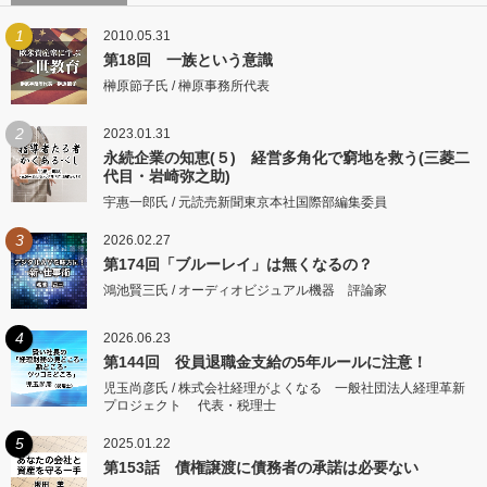
1
2010.05.31
第18回 一族という意識
榊原節子氏 / 榊原事務所代表
2
2023.01.31
永続企業の知恵(５) 経営多角化で窮地を救う(三菱二
代目・岩崎弥之助)
宇惠一郎氏 / 元読売新聞東京本社国際部編集委員
3
2026.02.27
第174回「ブルーレイ」は無くなるの？
鴻池賢三氏 / オーディオビジュアル機器 評論家
4
2026.06.23
第144回 役員退職金支給の5年ルールに注意！
児玉尚彦氏 / 株式会社経理がよくなる 一般社団法人経理革新
プロジェクト 代表・税理士
5
2025.01.22
第153話 債権譲渡に債務者の承諾は必要ない