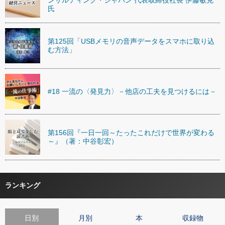
氏
第125回「USBメモリの音声データをスマホに取り込
む方法」
#18 一流の〈発見力〉－他店の工夫を見つけるには－
第156回『一日一回～たったこれだけで世界が変わる
～』（著：中谷彰宏）
ランキング
日別
月別
本
収録物