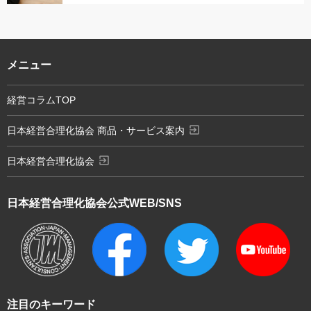
メニュー
経営コラムTOP
exit_to_app
日本経営合理化協会 商品・サービス案内
exit_to_app
日本経営合理化協会
日本経営合理化協会
公式WEB/SNS
注目のキーワード