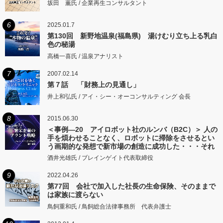
坂田 薫氏 / 企業再生コンサルタント
6
2025.01.7
第130回 新野地温泉(福島県) 湯けむり立ち上る乳白
色の秘湯
高橋一喜氏 / 温泉アナリスト
7
2007.02.14
第７話 「財務上の見通し」
井上和弘氏 / アイ・シー・オーコンサルティング 会長
8
2015.06.30
＜事例―20 アイロボット社のルンバ（B2C）＞ 人の
手を煩わせることなく、ロボットに掃除をさせるとい
う画期的な発想で新市場の創造に成功した・・・それ
がアイロボット社のルンバだ
酒井光雄氏 / ブレインゲイト代表取締役
9
2022.04.26
第77回 会社で加入した社長の生命保険、そのままで
は家族に渡らない
鳥飼重和氏 / 鳥飼総合法律事務所 代表弁護士