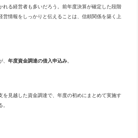
社長のための“全員営業”(30
かれる経営者も多いだろう。前年度決算が確定した段階
腕をつくる 人と組織を動かす(200)
銀行交渉はこうしなさい！(12)
高橋一
行動科学マネジメント(5)
経営情報をしっかりと伝えることは、信頼関係を築く上
の社長のビジョン実現道場(10)
が、
年度資金調達の借入申込み
。
支を見越した資金調達で、年度の初めにまとめて実施す
る。