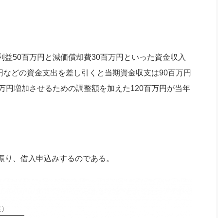
益50百万円と減価償却費30百万円といった資金収入
万円などの資金支出を差し引くと当期資金収支は90百万円
万円増加させるための調整額を加えた120百万円が当年
振り、借入申込みするのである。