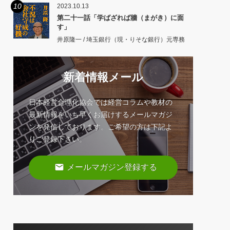
10
2023.10.13
第二十一話「学ばざれば牆（まがき）に面
す」
井原隆一 / 埼玉銀行（現・りそな銀行）元専務
新着情報メール
日本経営合理化協会では経営コラムや教材の
最新情報をいち早くお届けするメールマガジ
ンを発信しております。ご希望の方は下記よ
りご登録下さい。
email
メールマガジン登録する