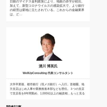
日銀のマイナス金利政策により、地銀の赤字が続出。
)
加えて、新型コロナウイルスの感染拡大で、より銀行
喜の『これぞ！"本物の温泉"』(157)
の経営は窮地に立たされている。これからの金融業界
は、ど…
湧川 博英氏
WellUpConsulting 代表コンサルタント
大学卒業後、都市銀行（現メガ銀行）へ入行。首都圏、地
方支店はじめ人事や業務推進本部などを歴任。３つの支店
で支店長を8年間勤め、1,000社以上の融資相…もっと見る