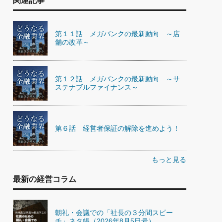
関連記事
第１１話 メガバンクの最新動向 ～店
舗の改革～
第１２話 メガバンクの最新動向 ～サ
ステナブルファイナンス～
第６話 経営者保証の解除を進めよう！
もっと見る
最新の経営コラム
朝礼・会議での「社長の３分間スピー
チ」ネタ帳（2026年8月5日号）