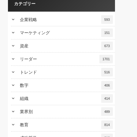
カテゴリー
keyboard_arrow_down
企業戦略
593
keyboard_arrow_down
マーケティング
151
keyboard_arrow_down
資産
673
keyboard_arrow_down
リーダー
1701
keyboard_arrow_down
トレンド
516
keyboard_arrow_down
数字
406
keyboard_arrow_down
組織
414
keyboard_arrow_down
業界別
489
keyboard_arrow_down
教育
814