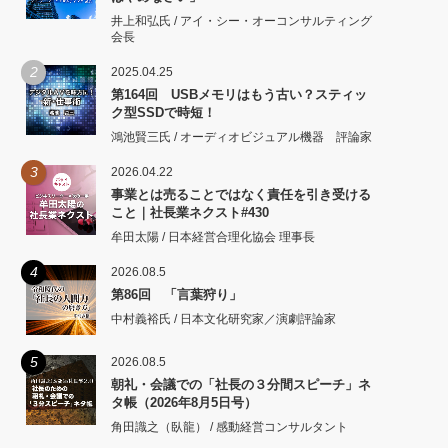
井上和弘氏 / アイ・シー・オーコンサルティング
会長
2
2025.04.25
第164回 USBメモリはもう古い？スティッ
ク型SSDで時短！
鴻池賢三氏 / オーディオビジュアル機器 評論家
3
2026.04.22
事業とは売ることではなく責任を引き受ける
こと｜社長業ネクスト#430
牟田太陽 / 日本経営合理化協会 理事長
4
2026.08.5
第86回 「言葉狩り」
中村義裕氏 / 日本文化研究家／演劇評論家
5
2026.08.5
朝礼・会議での「社長の３分間スピーチ」ネ
タ帳（2026年8月5日号）
角田識之（臥龍） / 感動経営コンサルタント