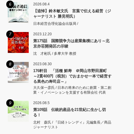
6
2026.08.4
【追悼】鈴木敏文氏 言葉で伝える経営（ジ
ャーナリスト 勝見明氏）
日本経営合理化協会出版局 /
7
2023.12.20
第175話 国際競争力は産業集積にあり～北
京亦荘開発区の示唆
沈 才彬氏 / 多摩大学 教授
8
2023.08.30
176軒目 「活種 鮮寿 ＠岡山市野田屋町
～2貫400円（税別）でおまかせ一本で経営す
る異色の寿司店～」
大久保一彦氏 / 日本の将来のために創業・第二創
業・イノベーションを支援する有限会社 代表
9
2026.08.5
第109話 伝統的産品を21世紀に生かし切
る！
北村 森氏 / 『日経トレンディ』元編集長／商品
ジャーナリスト