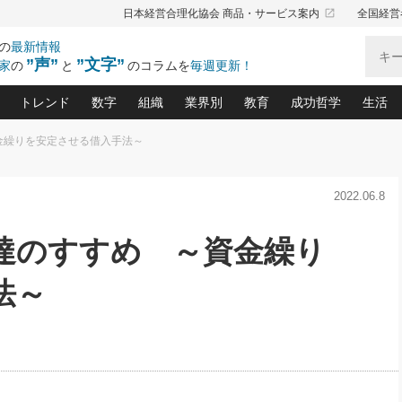
launch
日本経営合理化協会 商品・サービス案内
全国経営
の
最新情報
”声”
”文字”
家
の
と
のコラムを
毎週更新！
トレンド
数字
組織
業界別
教育
成功哲学
生活
金繰りを安定させる借入手法～
る仕組みづくり講座(12)
産を守る一手(171)
ーワンで勝ち残る企業風土づくり(54)
《ニューヨーク発》ビジネスリーダーの先読み: 最新トレンド
オーナー社長の「お金の悩み相談室」(14)
「賃金の誤解」(135)
なぜ、トヨタ式で会社が伸びるのか？(
“出来る”管理職の条件(62)
中国哲学に学ぶ 不
おの
と戦略拠点(9)
(50)
2022.06.8
ーバル経営者は知ってい
(39)
スリーダー×次の一手「牟田太陽の社長業ネクスト」
おカネが残る決算書にするために、やっておきたいこと(
中小企業の新たな法律リスク(178)
売れる住宅を創る 100の視点(100)
あなただからお願いしたいと
令和時代の「社長の
”(9)
「社長の繁盛トレンド通信」(90)
デジ
向(204)
会社を守り抜くための緊急対策(100)
職場の生産性を下げるハラスメントの予防策(1
大久保一彦の“流行る”お店の仕組みづく
クレーム対応 実践マニュアル
先人の名句名言の教
調達のすすめ ～資金繰り
トル・F・グジバチの『経営戦略の新常識』(12)
北村森の「今月のヒット商品」(109)
リーダ
2026.08.5
2026.08.5
2
る経営」の極意
、決めておきたい、知っておきたい、やってお
強い決算書の会社はココが違う！(36)
賃金決定の定石(68)
柿内幸夫─社長のための現場改善(174
クレーム対応の新知識と新常
渡部昇一の「日本の
紀
第86回 「言葉狩り」
社長は「能力」の前に「資質」
ジオジャパンの成功要因と
る者かくあるべし(635)
次の売れ筋をつかむ術(102)
ワイ
法～
が大事／社長業ネクスト #445
損益分岐点を下げる、Ｐ／Ｌ不況時代の新戦略(12)
顧客・社員・社会から支持される「ウェルビ
デキル社員に育てる！ 社員
経営に活かす“十八史
の資産管理講座(95)
会議での「社長の３分間スピーチ」ネタ帳(159)
社長のメシの種 4.0(206)
門」(23)
必読
新・会計経営と実学(37)
東川鷹年の「中小企業の人育
略(77)
52)
「経営知になる考え方」(57)
眼と耳
決算書の“見える化”術(12)
業績アップにつながる！ワン
ブランド戦略(39)
なたにお願いしたいと思われる「一流の仕事術」(28)
社長の
賢い社長の「経理財務の見どころ・勘どころ・ツッコ
欧米資産家に学ぶ二世教育(1
ぐせ経営哲学(100)
ろ」(149)
米国