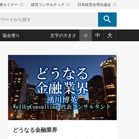
launch
launch
launch
者セミナー
経営コンサルティグ
日本経営合理化協会
search
大
中
協会便り
文字の大きさ
小
5)
況は会社守成の好機(38)
ころ心平の ──社長のための「か・ら・だマネジメント」
「愛読者通信」著者インタビュー(44)
34)
思われる 気配りの達人(127)
人間力の磨き方」(86)
ビジネス見聞録 経営ニュース(100)
タルＡＶを味方に！新・仕事術(180)
0)
り(210)
(92)
え 東洋思想に学ぶ経営学(132)
作間信司の経営無形庵(けいえいむぎょうあん)(166)
ー脳の鍛え方(32)
もっとみる
026.08.4
)
識(57)
指導者たち」(32)
経営セミナー情報局(1)
【追悼】鈴木敏文氏 言葉で伝
ンを楽しむ基礎レッスン(12)
える経営（ジャーナリスト 勝
ーイング経営入
教育の決め手(203)
略”(30)
繁栄への着眼点 牟田太陽(76)
見明氏）
！社長が読むべき今月の4冊(88)
て」(38)
講話を聞いて学ぼう 実学・耳学・磨く「ミミガク」のすすめ
で楽しむ読書術(162)
(7)
ランク上の手紙・メール術(100)
「氣」(30)
どうなる金融業界
ミどこ
00)
スポーツ・ビジネスに学ぶ心理学(98)