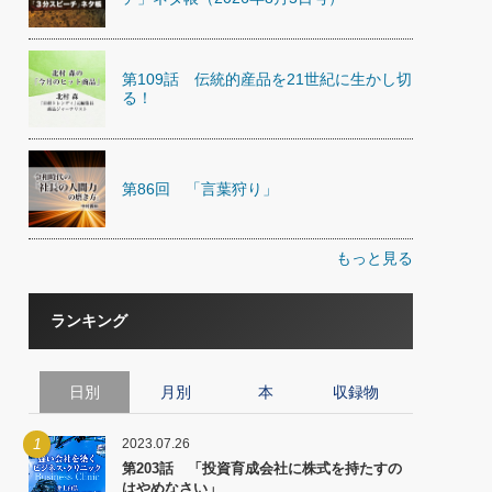
第109話 伝統的産品を21世紀に生かし切
る！
第86回 「言葉狩り」
もっと見る
ランキング
日別
月別
本
収録物
1
2023.07.26
第203話 「投資育成会社に株式を持たすの
はやめなさい」