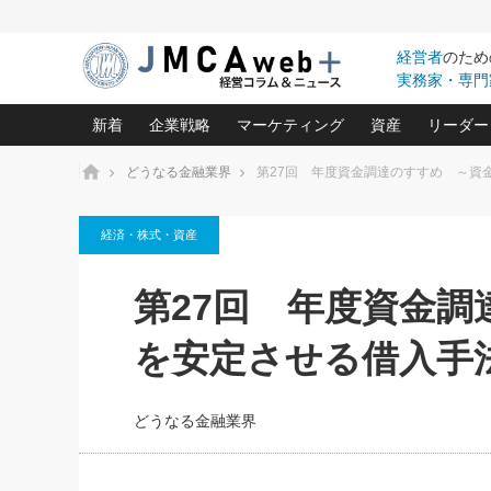
経営者
のため
実務家・専門
新着
企業戦略
マーケティング
資産
リーダー
ホーム
どうなる金融業界
第27回 年度資金調達のすすめ ～資
中小企業の「１位づくり」戦略(96)
ネット戦略成功の秘訣 圧倒的に儲か
あなたの会社と資
オンリ
経済・株式・資産
利益を最大化する「業務改善」横田尚哉氏(5)
ビジネスを一瞬で制する！一流グロ
どうなる金融業界
ビジネ
る“社長の戦略印象リスクマネジメント
(446)
強い会社を築く ビジネス・クリニック(240)
中国経済の最新動
第27回 年度資金
ロングセラーの玉手箱(9)
ピョー
2026.08.5
日本レーザー「人を大切にしながら利益を上げ
事業承継の前に
第109話 伝統的産品を21世
(3)
大復活＆快進撃！ユニバーサルスタ
きたいコト(12)
指導者た
を安定させる借入手
に生かし切る！
は(5)
武器としてのM&A入門(3)
会社と社長のため
朝礼・
2026.08.5
最高の自分を表現する 成功イメージ戦
社長のための“儲かる通販”戦略視点(151)
深読み企業分析(1
楠木建の
朝礼・会議での「社長の３分間
どうなる金融業界
スピーチ」ネタ帳（2026年8月5
酒井光雄 成功事例に学ぶ繁栄企業の
日号）
継続経営 百話百行(85)
次もあ
野田久美子 香港ビジネス成功法(10)
社長の口