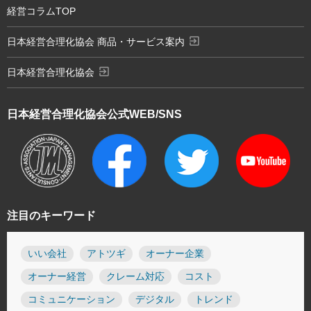
経営コラムTOP
exit_to_app
日本経営合理化協会 商品・サービス案内
exit_to_app
日本経営合理化協会
日本経営合理化協会
公式WEB/SNS
注目のキーワード
いい会社
アトツギ
オーナー企業
オーナー経営
クレーム対応
コスト
コミュニケーション
デジタル
トレンド