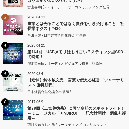
はり固定がよいのでしょうか！
古山喜章氏 / アイ・シー・オーコンサルティング社長
3
2026.04.22
事業とは売ることではなく責任を引き受けること｜社
長業ネクスト#430
牟田太陽 / 日本経営合理化協会 理事長
4
2025.04.25
第164回 USBメモリはもう古い？スティック型SSD
で時短！
鴻池賢三氏 / オーディオビジュアル機器 評論家
5
2026.08.4
【追悼】鈴木敏文氏 言葉で伝える経営（ジャーナリ
スト 勝見明氏）
日本経営合理化協会出版局 /
6
2017.06.9
第78回《二宮尊徳翁》に再び空前のスポットライト！
～ミュージカル「KINJIRO!」・記念館開館・銅像も復
活～
西川りゅうじん氏 / マーケティング コンサルタント