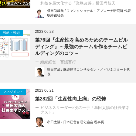
利益を最大化する「業務改善」横田尚哉氏
横田尚哉氏 / ファンクショナル・アプローチ研究所 代表
取締役社長
2023.06.23
戦略・戦術
第76回『生産性を高めるためのチームビル
ディング』～最強のチームを作るチームビ
ルディングのコツ～
継続経営 百話百行
野田宜成 / 継続経営コンサルタント／ビジネスミート代
表
2023.06.21
マネジメント
第282回「生産性向上病」の恐怖
ビジネスリーダー×次の一手「牟田太陽の社長業ネ
クスト」
牟田太陽 / 日本経営合理化協会 理事長