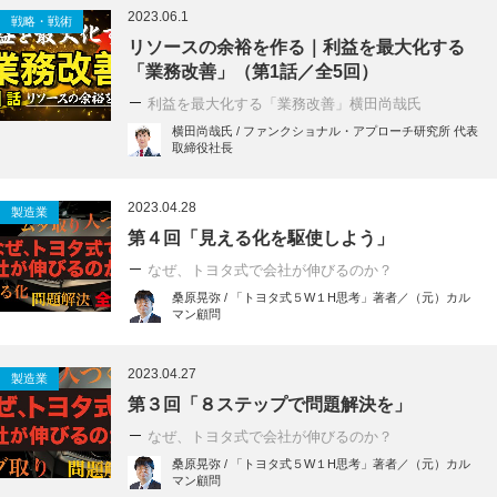
2023.06.1
戦略・戦術
リソースの余裕を作る｜利益を最大化する
「業務改善」（第1話／全5回）
利益を最大化する「業務改善」横田尚哉氏
横田尚哉氏 / ファンクショナル・アプローチ研究所 代表
取締役社長
2023.04.28
製造業
第４回「見える化を駆使しよう」
なぜ、トヨタ式で会社が伸びるのか？
桑原晃弥 / 「トヨタ式５W１H思考」著者／（元）カル
マン顧問
2023.04.27
製造業
第３回「８ステップで問題解決を」
なぜ、トヨタ式で会社が伸びるのか？
桑原晃弥 / 「トヨタ式５W１H思考」著者／（元）カル
マン顧問