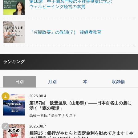
第18講 甲子園名門校の不祥事事案に学ぶ
ウェルビーイング経営の本質
『貞観政要』の教訓(７) 後継者教育
ランキング
日別
月別
本
収録物
1
2026.08.4
第157回 飯豊温泉（山形県）――日本百名山の麓に
湧く「森の秘湯」
高橋一喜氏 / 温泉アナリスト
2
2026.08.7
相談15：銀行がやたらと固定金利を勧めてきます！や