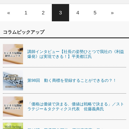
«
1
2
3
4
5
»
コラムピックアップ
講師インタビュー【社長の姿勢ひとつで我社の《利益
爆発》は実現できる！】平美都江氏
第98回 動く商標を登録することができるの？！
「価格は価値で決まる、価値は戦略で決まる」／スト
ラテジー＆タクティクス代表 佐藤義典氏