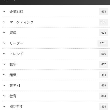
keyboard_arrow_down
企業戦略
593
keyboard_arrow_down
マーケティング
151
keyboard_arrow_down
資産
674
keyboard_arrow_down
リーダー
1701
keyboard_arrow_down
トレンド
516
keyboard_arrow_down
数字
407
keyboard_arrow_down
組織
414
keyboard_arrow_down
業界別
489
keyboard_arrow_down
教育
814
keyboard_arrow_down
成功哲学
318