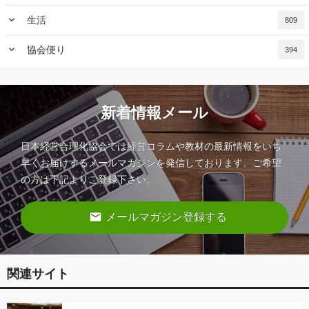
keyboard_arrow_down
生活
809
keyboard_arrow_down
協会便り
394
新着情報メール
日本経営合理化協会では経営コラムや教材の最新情報をいち
早くお届けするメールマガジンを発信しております。ご希望
の方は下記よりご登録下さい。
email
メールマガジン登録する
関連サイト