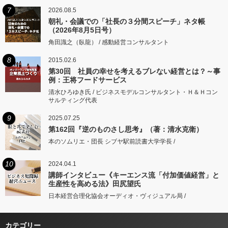
7
2026.08.5
朝礼・会議での「社長の３分間スピーチ」ネタ帳
（2026年8月5日号）
角田識之（臥龍） / 感動経営コンサルタント
8
2015.02.6
第30回 社員の幸せを考えるブレない経営とは？～事
例：王将フードサービス
清水ひろゆき氏 / ビジネスモデルコンサルタント・Ｈ＆Ｈコン
サルティング代表
9
2025.07.25
第162回『逆のものさし思考』（著：清水克衛）
本のソムリエ・団長 シブヤ駅前読書大学学長 /
10
2024.04.1
講師インタビュー《キーエンス流「付加価値経営」と
生産性を高める法》田尻望氏
日本経営合理化協会オーディオ・ヴィジュアル局 /
カテゴリー