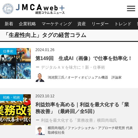
menu
新着
企業戦略
マーケティング
資産
リーダー
トレンド
「生産性向上」タグの経営コラム
2024.01.26
仕事術
第149回 生成AI（画像）で仕事を効率化！
デジタルＡＶを味方に！新・仕事術
鴻池賢三氏 / オーディオビジュアル機器 評論家
2023.10.12
戦略・戦術
利益効率を高める｜利益を最大化する「業
務改善」（最終回／全5回）
利益を最大化する「業務改善」横田尚哉氏
横田尚哉氏 / ファンクショナル・アプローチ研究所 代表
取締役社長