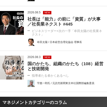
2026.08.5
NEW
社長は「能力」の前に「資質」が大事
／社長業ネクスト #445
ビジネスリーダー×次の一手「牟田太陽の社長業ネ
クスト」
牟田太陽 / 日本経営合理化協会 理事長
2026.08.3
NEW
国のかたち、組織のかたち（108）経営
と技術開発
指導者たる者かくあるべし
宇惠一郎氏 / 元読売新聞東京本社国際部編集委員
マネジメントカテゴリーのコラム