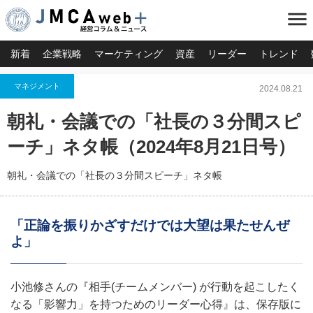
menu
新着
企業戦略
マーケティング
資産
リーダー
トレンド
マネジメント
2024.08.21
朝礼・会議での「社長の３分間スピ
ーチ」ネタ帳（2024年8月21日号）
朝礼・会議での「社長の３分間スピーチ」ネタ帳
「正論を振りかざすだけでは大望は果たせんぜ
よ」
小池修さんの『相手(チームメンバー) が行動を起こしたく
なる「影響力」を持つためのリーダー心得』は、保存版に