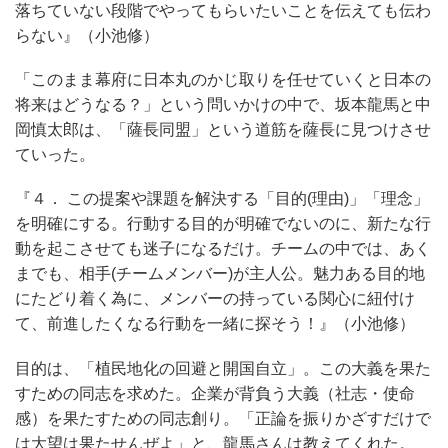
落ちていない段階でやってもらいたいことを伝えても伝わ
らない』（小池修）
「このまま幕府に日本丸のかじ取りを任せていくと日本の
将来はどうなる？」という問いかけの中で、坂本龍馬と中
岡慎太郎は、「薩長同盟」という道筋を薩長に見つけさせ
ていった。
『４． この提案や課題を解決する「目的(理由)」「理念」
を明確にする。行動する目的が明確でないのに、新たな行
動を起こさせても迷子になるだけ。チームの中では、あく
までも、相手(チームメンバー)が主人公。魅力ある目的地
にたどり着く為に、メンバーの持っている関心に紐付け
て、前進したくなる行動を一緒に探そう！』（小池修）
目的は、「植民地化の回避と開国自立」。この大義を果た
すための同志を求めた。企業が背負う大義（社志・使命
感）を果たすための同志創り。「正論を振りかざすだけで
は大望は果たせんぜよ」と、龍馬さんは教えてくれた。