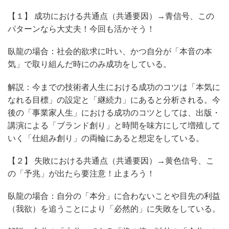
【１】 成功における共通点（共通要因）→青信号、この
パターンなら大丈夫！今回も活かそう！
臥龍の場合：社会的欲求に叶い、かつ自分が「本音の本
気」で取り組んだ時にのみ成功をしている。
解説：今までの技術者人生における成功のコツは「本気に
なれる目標」の設定と「継続力」にあると分析される。今
後の「事業家人生」における成功のコツとしては、出版・
講演による「ブランド創り」と時間を味方にして増殖して
いく「仕組み創り」の両輪にあると想定をしている。
【２】 失敗における共通点（共通要因）→黄色信号、こ
の「予兆」が出たら要注意！止まろう！
臥龍の場合：自分の「本分」に合わないことや目先の利益
（我欲）を追うことにより「必然的」に失敗をしている。