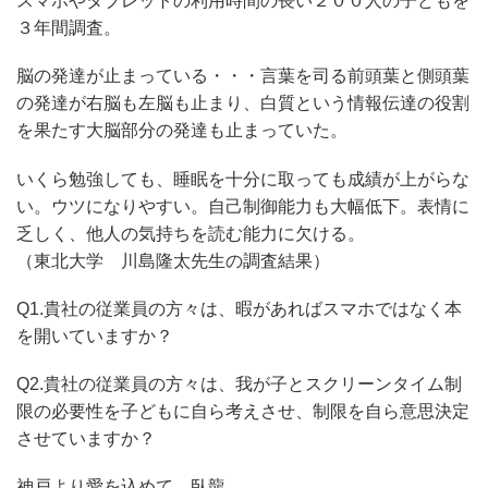
スマホやタブレットの利用時間の長い２００人の子どもを
３年間調査。
脳の発達が止まっている・・・言葉を司る前頭葉と側頭葉
の発達が右脳も左脳も止まり、白質という情報伝達の役割
を果たす大脳部分の発達も止まっていた。
いくら勉強しても、睡眠を十分に取っても成績が上がらな
い。ウツになりやすい。自己制御能力も大幅低下。表情に
乏しく、他人の気持ちを読む能力に欠ける。
（東北大学 川島隆太先生の調査結果）
Q1.貴社の従業員の方々は、暇があればスマホではなく本
を開いていますか？
Q2.貴社の従業員の方々は、我が子とスクリーンタイム制
限の必要性を子どもに自ら考えさせ、制限を自ら意思決定
させていますか？
神戸より愛を込めて。臥龍