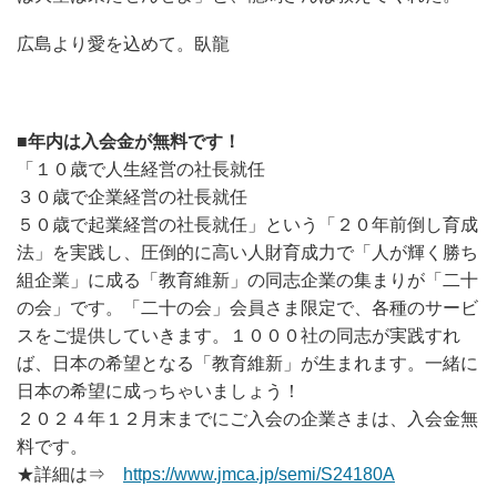
広島より愛を込めて。臥龍
■年内は入会金が無料です！
「１０歳で人生経営の社長就任
３０歳で企業経営の社長就任
５０歳で起業経営の社長就任」という「２０年前倒し育成
法」を実践し、圧倒的に高い人財育成力で「人が輝く勝ち
組企業」に成る「教育維新」の同志企業の集まりが「二十
の会」です。「二十の会」会員さま限定で、各種のサービ
スをご提供していきます。１０００社の同志が実践すれ
ば、日本の希望となる「教育維新」が生まれます。一緒に
日本の希望に成っちゃいましょう！
２０２４年１２月末までにご入会の企業さまは、入会金無
料です。
★詳細は⇒
https://www.jmca.jp/semi/S24180A