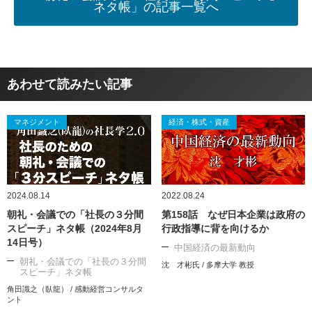
ネタ帳」の記事一覧へ
あわせて読みたい記事
マネジメント
経済・株式・資産
2024.08.14
2022.08.24
朝礼・会議での「社長の３分間
第158話 なぜ日本企業は政府の
スピーチ」ネタ帳（2024年8月
行政指導に背を向けるか
14日号）
中国経済の最新動向
朝礼・会議での「社長の３分間
沈 才彬氏 / 多摩大学 教授
スピーチ」ネタ帳
角田識之（臥龍） / 感動経営コンサルタ
ント