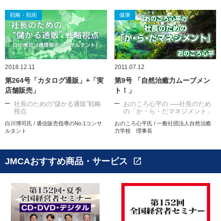
戦略・戦術
健康
2018.12.11
2011.07.12
第264号「カタログ通販」+「実
第9号 「自然治癒力ムーブメン
店舗販売」
ト！」
社長のための“儲かる通販”戦略
おのころ心平の ──社長のため
視点
の「か・ら・だマネジメント」
白川博司氏 / 通信販売指導のNo.1コンサ
おのころ心平氏 / 一般社団法人自然治癒
ルタント
力学校 理事長
JMCAおすすめ商品・サービス
open_in_new