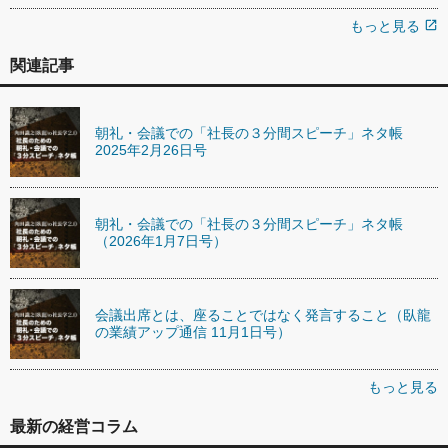
もっと見る
open_in_new
関連記事
朝礼・会議での「社長の３分間スピーチ」ネタ帳
2025年2月26日号
朝礼・会議での「社長の３分間スピーチ」ネタ帳
（2026年1月7日号）
会議出席とは、座ることではなく発言すること（臥龍
の業績アップ通信 11月1日号）
もっと見る
最新の経営コラム