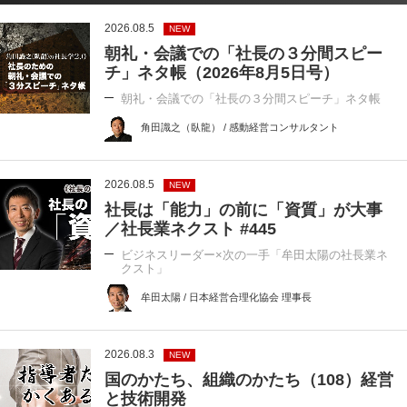
2026.08.5
NEW
朝礼・会議での「社長の３分間スピー
チ」ネタ帳（2026年8月5日号）
朝礼・会議での「社長の３分間スピーチ」ネタ帳
角田識之（臥龍） / 感動経営コンサルタント
2026.08.5
NEW
社長は「能力」の前に「資質」が大事
／社長業ネクスト #445
ビジネスリーダー×次の一手「牟田太陽の社長業ネ
クスト」
牟田太陽 / 日本経営合理化協会 理事長
2026.08.3
NEW
国のかたち、組織のかたち（108）経営
と技術開発