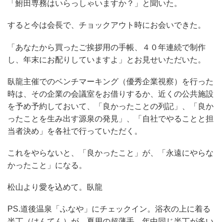
「鮒田専務はいらっしゃいますか？」と聞いた。
すると今は会長で、チョックアウト時にお会いできた。
「あなたから買ったご挨拶用の手帳、４０年連続で制作
し、年末にお配りしていますよ」とお見せいただいた。
臥龍主催でのベンチマーキング（優秀企業視察）を行った
時は、その企業の会議室をお借りするか、近くの公共施設
を予め予約しておいて、「良かったことの列記」、「良か
ったことを生み出す源泉の発見」、「自社でやることと担
当者決め」を各社で行っていただく。
これをやらないと、「良かったこと」が、「永遠にやらな
かったこと」になる。
松山より愛を込めて。臥龍
PS.道後温泉「ふなや」にチェックイン。浴衣の上に着る
半丁（はんてん）が、夏用の超薄手。年中同じ半丁が多い