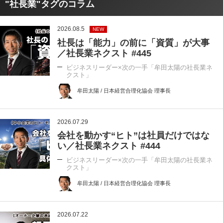
"社長業"タグのコラム
2026.08.5
NEW
社長は「能力」の前に「資質」が大事
／社長業ネクスト #445
ビジネスリーダー×次の一手「牟田太陽の社長業ネ
クスト」
牟田太陽 / 日本経営合理化協会 理事長
2026.07.29
会社を動かす“ヒト”は社員だけではな
い／社長業ネクスト #444
ビジネスリーダー×次の一手「牟田太陽の社長業ネ
クスト」
牟田太陽 / 日本経営合理化協会 理事長
2026.07.22