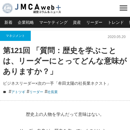
menu
新着
企業戦略
マーケティング
資産
リーダー
トレンド
マネジメント
2020.05.20
第121回 「質問：歴史を学ぶこと
は、リーダーにとってどんな意味が
ありますか？」
ビジネスリーダー×次の一手「牟田太陽の社長業ネクスト」
#
#
#
アトツギ
リーダー
社長業
歴史上の人物を学んだって意味はない。