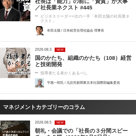
社長は「能力」の前に「資質」が大事
／社長業ネクスト #445
ビジネスリーダー×次の一手「牟田太陽の社長業ネ
クスト」
牟田太陽 / 日本経営合理化協会 理事長
2026.08.3
NEW
国のかたち、組織のかたち（108）経営
と技術開発
指導者たる者かくあるべし
宇惠一郎氏 / 元読売新聞東京本社国際部編集委員
マネジメントカテゴリーのコラム
2026.08.5
NEW
朝礼・会議での「社長の３分間スピー