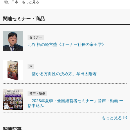
独、日本…もっと見る
関連セミナー・商品
セミナー
元谷 拓の経営塾《オーナー社長の帝王学》
本
「儲かる方向性の決め方」牟田太陽著
音声・映像
「2026年夏季・全国経営者セミナー」音声・動画 一
括申込み
もっと見る
open_in_new
関連記事