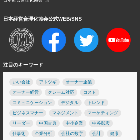
日本経営合理化協会
日本経営合理化協会
公式WEB/SNS
注目のキーワード
いい会社
アトツギ
オーナー企業
オーナー経営
クレーム対応
コスト
コミュニケーション
デジタル
トレンド
ビジネスマナー
マネジメント
マーケティング
リーダー
中国古典
中小企業
中谷彰宏
仕事術
企業分析
会社の数字
会計
健康