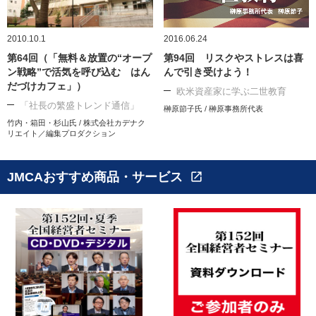
2010.10.1
2016.06.24
第64回（「無料＆放置の“オープ
第94回 リスクやストレスは喜
ン戦略”で活気を呼び込む はん
んで引き受けよう！
だづけカフェ」）
欧米資産家に学ぶ二世教育
「社長の繁盛トレンド通信」
榊原節子氏 / 榊原事務所代表
竹内・箱田・杉山氏 / 株式会社カデナク
リエイト／編集プロダクション
JMCAおすすめ商品・サービス
open_in_new