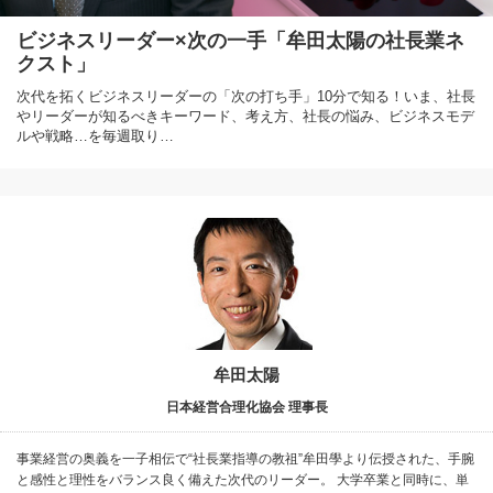
ビジネスリーダー×次の一手「牟田太陽の社長業ネ
クスト」
次代を拓くビジネスリーダーの「次の打ち手」10分で知る！いま、社長
やリーダーが知るべきキーワード、考え方、社長の悩み、ビジネスモデ
ルや戦略…を毎週取り…
牟田太陽
日本経営合理化協会 理事長
事業経営の奥義を一子相伝で“社長業指導の教祖”牟田學より伝授された、手腕
と感性と理性をバランス良く備えた次代のリーダー。 大学卒業と同時に、単