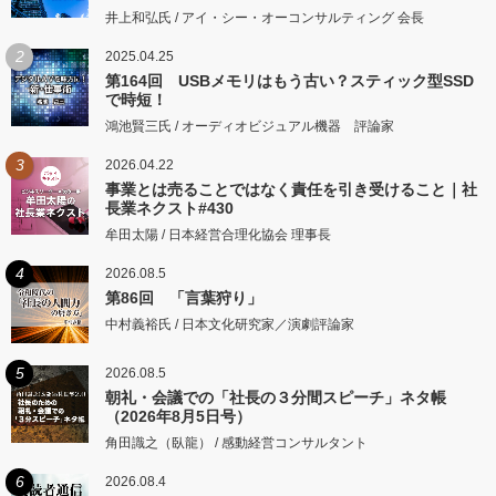
井上和弘氏 / アイ・シー・オーコンサルティング 会長
2
2025.04.25
第164回 USBメモリはもう古い？スティック型SSD
で時短！
鴻池賢三氏 / オーディオビジュアル機器 評論家
3
2026.04.22
事業とは売ることではなく責任を引き受けること｜社
長業ネクスト#430
牟田太陽 / 日本経営合理化協会 理事長
4
2026.08.5
第86回 「言葉狩り」
中村義裕氏 / 日本文化研究家／演劇評論家
5
2026.08.5
朝礼・会議での「社長の３分間スピーチ」ネタ帳
（2026年8月5日号）
角田識之（臥龍） / 感動経営コンサルタント
6
2026.08.4