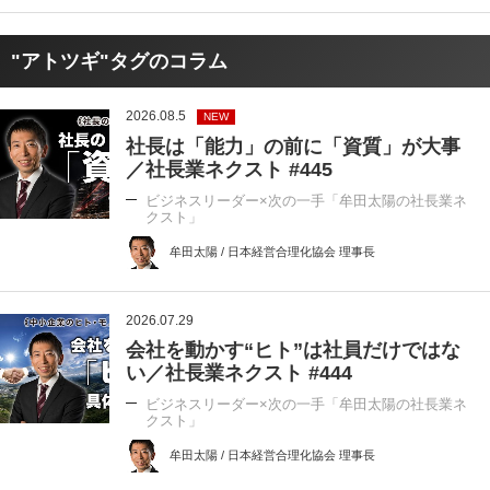
"アトツギ"タグのコラム
2026.08.5
NEW
社長は「能力」の前に「資質」が大事
／社長業ネクスト #445
ビジネスリーダー×次の一手「牟田太陽の社長業ネ
クスト」
牟田太陽 / 日本経営合理化協会 理事長
2026.07.29
会社を動かす“ヒト”は社員だけではな
い／社長業ネクスト #444
ビジネスリーダー×次の一手「牟田太陽の社長業ネ
クスト」
牟田太陽 / 日本経営合理化協会 理事長