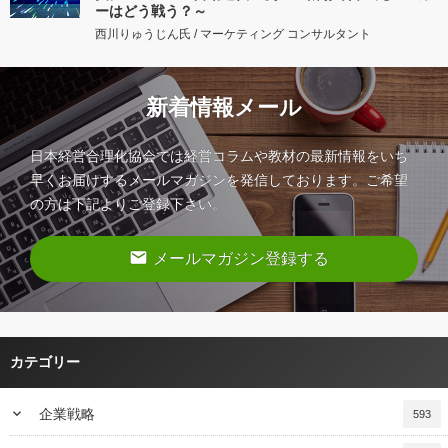
ーはどう戦う？～
西川りゅうじん氏 / マーケティング コンサルタント
新着情報メール
日本経営合理化協会では経営コラムや教材の最新情報をいち
早くお届けするメールマガジンを発信しております。ご希望
の方は下記よりご登録下さい。
email
メールマガジン登録する
カテゴリー
keyboard_arrow_down
企業戦略
593