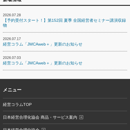
2026.07.28
【予約受付スタート！】第152回 夏季 全国経営者セミナー講演収録
物
2026.07.17
経営コラム「JMCAweb＋」更新のお知らせ
2026.07.03
経営コラム「JMCAweb＋」更新のお知らせ
メニュー
経営コラムTOP
exit_to_app
日本経営合理化協会 商品・サービス案内
exit_to_app