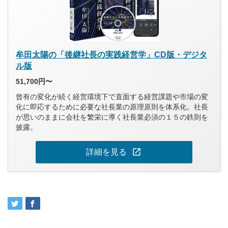
牟田太陽の「後継社長の実践経営学」CD版・デジタ
ル版
51,700円〜
曾有の変化が続く経営環境下で直面する経営課題や市場の変
化に即応するために必要な社長業の原理原則を体系化。社長
が思いのままに会社を繁栄に導く社長業必須の１５の鉄則を
披露。
open_in_new
詳細を見る