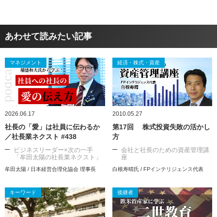
あわせて読みたい記事
マネジメント
経済・株式・資産
2026.06.17
2010.05.27
社長の「愛」は社員に伝わるか
第17回 株式投資失敗の活かし
／社長業ネクスト #438
方
ビジネスリーダー×次の一手
会社と社長のための資産管理講
「牟田太陽の社長業ネクスト」
座
牟田太陽 / 日本経営合理化協会 理事長
白根寿晴氏 / FPインテリジェンス代表
キーワード
後継者