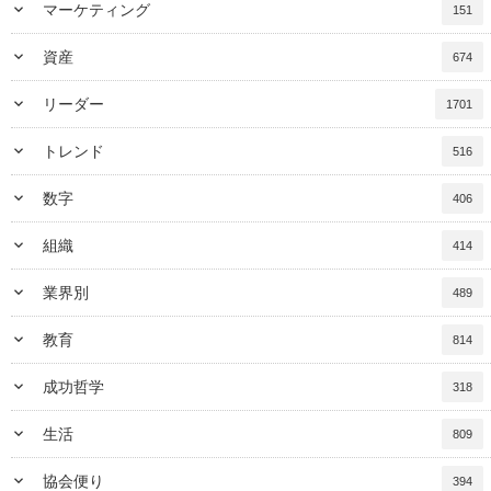
keyboard_arrow_down
マーケティング
151
keyboard_arrow_down
資産
674
keyboard_arrow_down
リーダー
1701
keyboard_arrow_down
トレンド
516
keyboard_arrow_down
数字
406
keyboard_arrow_down
組織
414
keyboard_arrow_down
業界別
489
keyboard_arrow_down
教育
814
keyboard_arrow_down
成功哲学
318
keyboard_arrow_down
生活
809
keyboard_arrow_down
協会便り
394