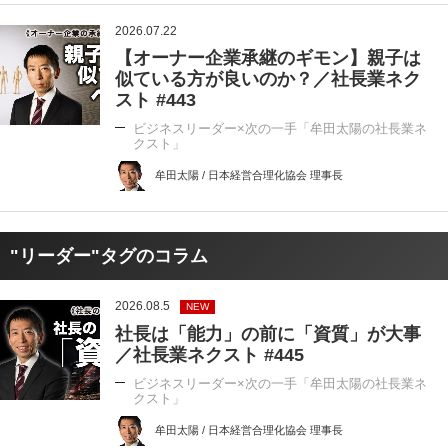
2026.07.22
【オーナー企業承継のギモン】親子は
似ている方が良いのか？／社長業ネク
スト #443
ビジネスリーダー×次の一手「牟田太陽の社長業ネ
クスト」
牟田太陽 / 日本経営合理化協会 理事長
"リーダー"タグのコラム
2026.08.5
NEW
社長は「能力」の前に「資質」が大事
／社長業ネクスト #445
ビジネスリーダー×次の一手「牟田太陽の社長業ネ
クスト」
牟田太陽 / 日本経営合理化協会 理事長