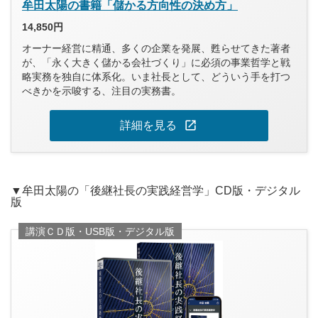
牟田太陽の書籍「儲かる方向性の決め方」
14,850円
オーナー経営に精通、多くの企業を発展、甦らせてきた著者
が、「永く大きく儲かる会社づくり」に必須の事業哲学と戦
略実務を独自に体系化。いま社長として、どういう手を打つ
べきかを示唆する、注目の実務書。
open_in_new
詳細を見る
▼牟田太陽の「後継社長の実践経営学」CD版・デジタル
版
講演ＣＤ版・USB版・デジタル版