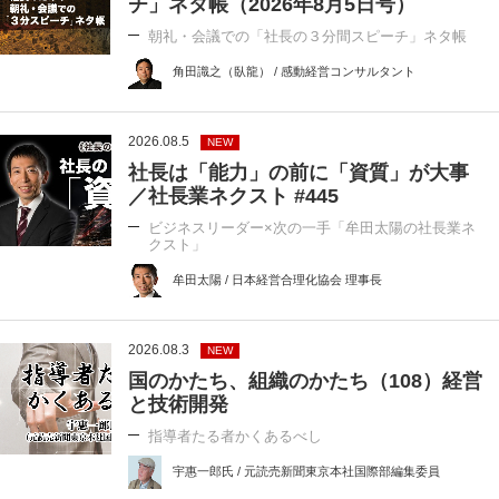
チ」ネタ帳（2026年8月5日号）
朝礼・会議での「社長の３分間スピーチ」ネタ帳
角田識之（臥龍） / 感動経営コンサルタント
2026.08.5
NEW
社長は「能力」の前に「資質」が大事
／社長業ネクスト #445
ビジネスリーダー×次の一手「牟田太陽の社長業ネ
クスト」
牟田太陽 / 日本経営合理化協会 理事長
2026.08.3
NEW
国のかたち、組織のかたち（108）経営
と技術開発
指導者たる者かくあるべし
宇惠一郎氏 / 元読売新聞東京本社国際部編集委員