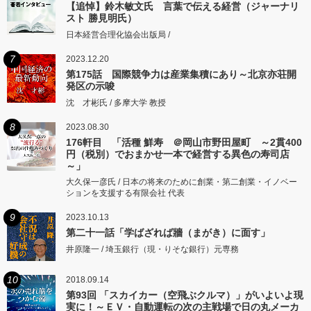
【追悼】鈴木敏文氏 言葉で伝える経営（ジャーナリ
スト 勝見明氏）
日本経営合理化協会出版局 /
7
2023.12.20
第175話 国際競争力は産業集積にあり～北京亦荘開
発区の示唆
沈 才彬氏 / 多摩大学 教授
8
2023.08.30
176軒目 「活種 鮮寿 ＠岡山市野田屋町 ～2貫400
円（税別）でおまかせ一本で経営する異色の寿司店
～」
大久保一彦氏 / 日本の将来のために創業・第二創業・イノベー
ションを支援する有限会社 代表
9
2023.10.13
第二十一話「学ばざれば牆（まがき）に面す」
井原隆一 / 埼玉銀行（現・りそな銀行）元専務
10
2018.09.14
第93回 「スカイカー（空飛ぶクルマ）」がいよいよ現
実に！～ＥＶ・自動運転の次の主戦場で日の丸メーカ