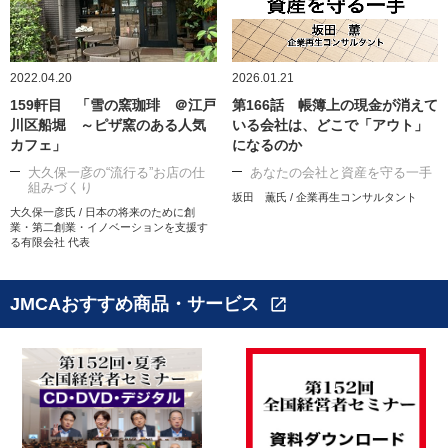
2022.04.20
2026.01.21
159軒目 「雪の窯珈琲 ＠江戸
第166話 帳簿上の現金が消えて
川区船堀 ～ピザ窯のある人気
いる会社は、どこで「アウト」
カフェ」
になるのか
大久保一彦の“流行る”お店の仕
あなたの会社と資産を守る一手
組みづくり
坂田 薫氏 / 企業再生コンサルタント
大久保一彦氏 / 日本の将来のために創
業・第二創業・イノベーションを支援す
る有限会社 代表
JMCAおすすめ商品・サービス
open_in_new