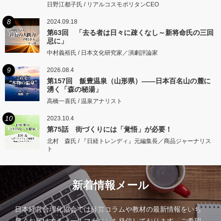
日野江都子氏 / リアルコスモポリタンCEO
8
2024.09.18
第63回 「去る者は日々に疎くなし～新将命氏の三回
忌に」
中村義裕氏 / 日本文化研究家／演劇評論家
9
2026.08.4
第157回 飯豊温泉（山形県）――日本百名山の麓に
湧く「森の秘湯」
高橋一喜氏 / 温泉アナリスト
10
2023.10.4
第75話 街づくりには「覚悟」が必要！
北村 森氏 / 『日経トレンディ』元編集長／商品ジャーナリス
ト
新着情報メール
日本経営合理化協会では経営コラムや教材の最新情報をいち