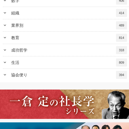
keyboard_arrow_down
数字
406
keyboard_arrow_down
組織
414
keyboard_arrow_down
業界別
489
keyboard_arrow_down
教育
814
keyboard_arrow_down
成功哲学
318
keyboard_arrow_down
生活
809
keyboard_arrow_down
協会便り
394