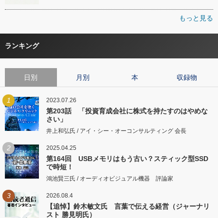
もっと見る
ランキング
日別
月別
本
収録物
1
2023.07.26
第203話 「投資育成会社に株式を持たすのはやめな
さい」
井上和弘氏 / アイ・シー・オーコンサルティング 会長
2
2025.04.25
第164回 USBメモリはもう古い？スティック型SSD
で時短！
鴻池賢三氏 / オーディオビジュアル機器 評論家
3
2026.08.4
【追悼】鈴木敏文氏 言葉で伝える経営（ジャーナリ
スト 勝見明氏）