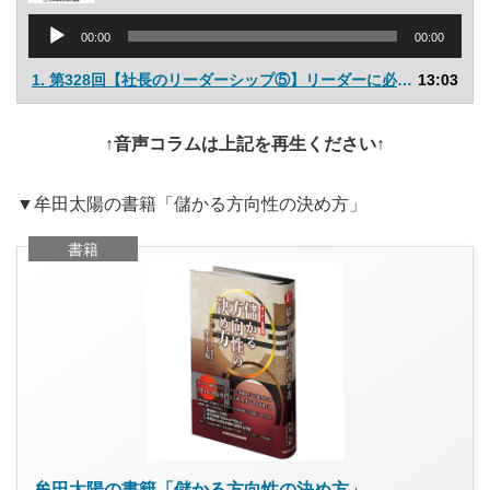
音
00:00
00:00
声
プ
1. 第328回【社長のリーダーシップ⑤】リーダーに必要な４つの要素４「変化への対応能力」
13:03
レ
ー
ヤ
↑音声コラムは上記を再生ください↑
ー
▼牟田太陽の書籍「儲かる方向性の決め方」
書籍
牟田太陽の書籍「儲かる方向性の決め方」