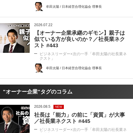
牟田太陽 / 日本経営合理化協会 理事長
2026.07.22
【オーナー企業承継のギモン】親子は
似ている方が良いのか？／社長業ネク
スト #443
ビジネスリーダー×次の一手「牟田太陽の社長業ネ
クスト」
牟田太陽 / 日本経営合理化協会 理事長
"オーナー企業"タグのコラム
2026.08.5
NEW
社長は「能力」の前に「資質」が大事
／社長業ネクスト #445
ビジネスリーダー×次の一手「牟田太陽の社長業ネ