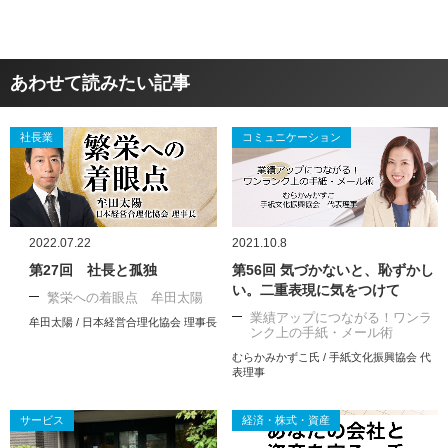
あわせて読みたい記事
社長業
コミュニケーション
2022.07.22
2021.10.8
第27回 社長と孤独
第56回 気づかないと、恥ずかし
い。二重表現に気をつけて
繁栄への着眼点 牟田太陽
業績アップにつながる！ワンラ
牟田太陽 / 日本経営合理化協会 理事長
ンク上の手紙・メール術
むらかみかずこ氏 / 手紙文化振興協会 代
表理事
サービス
経済・株式・資産