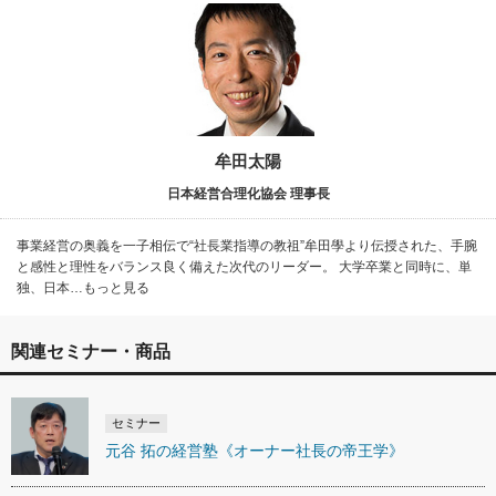
牟田太陽
日本経営合理化協会 理事長
事業経営の奥義を一子相伝で“社長業指導の教祖”牟田學より伝授された、手腕
と感性と理性をバランス良く備えた次代のリーダー。 大学卒業と同時に、単
独、日本…もっと見る
関連セミナー・商品
セミナー
元谷 拓の経営塾《オーナー社長の帝王学》