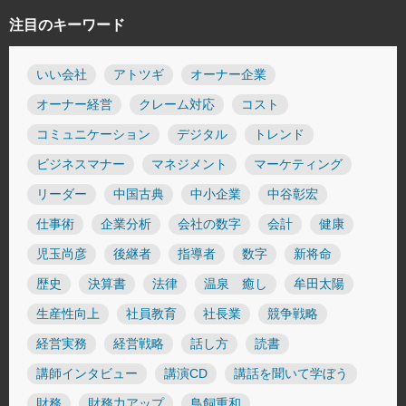
注目のキーワード
いい会社
アトツギ
オーナー企業
オーナー経営
クレーム対応
コスト
コミュニケーション
デジタル
トレンド
ビジネスマナー
マネジメント
マーケティング
リーダー
中国古典
中小企業
中谷彰宏
仕事術
企業分析
会社の数字
会計
健康
児玉尚彦
後継者
指導者
数字
新将命
歴史
決算書
法律
温泉 癒し
牟田太陽
生産性向上
社員教育
社長業
競争戦略
経営実務
経営戦略
話し方
読書
講師インタビュー
講演CD
講話を聞いて学ぼう
財務
財務力アップ
鳥飼重和