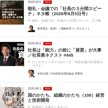
2026.08.5
NEW
朝礼・会議での「社長の３分間スピー
チ」ネタ帳（2026年8月5日号）
朝礼・会議での「社長の３分間スピーチ」ネタ帳
角田識之（臥龍） / 感動経営コンサルタント
2026.08.5
NEW
社長は「能力」の前に「資質」が大事
／社長業ネクスト #445
ビジネスリーダー×次の一手「牟田太陽の社長業ネ
クスト」
牟田太陽 / 日本経営合理化協会 理事長
2026.08.3
NEW
国のかたち、組織のかたち（108）経営
と技術開発
指導者たる者かくあるべし