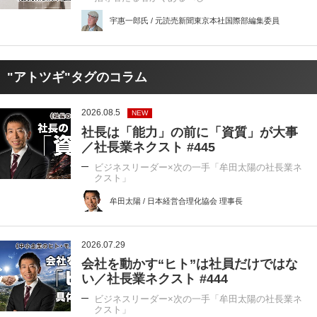
宇惠一郎氏 / 元読売新聞東京本社国際部編集委員
"アトツギ"タグのコラム
2026.08.5
NEW
社長は「能力」の前に「資質」が大事
／社長業ネクスト #445
ビジネスリーダー×次の一手「牟田太陽の社長業ネ
クスト」
牟田太陽 / 日本経営合理化協会 理事長
2026.07.29
会社を動かす“ヒト”は社員だけではな
い／社長業ネクスト #444
ビジネスリーダー×次の一手「牟田太陽の社長業ネ
クスト」