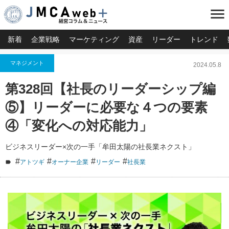
menu
新着
企業戦略
マーケティング
資産
リーダー
トレンド
マネジメント
2024.05.8
第328回【社長のリーダーシップ編
⑤】リーダーに必要な４つの要素
④「変化への対応能力」
ビジネスリーダー×次の一手「牟田太陽の社長業ネクスト」
#
#
#
#
アトツギ
オーナー企業
リーダー
社長業