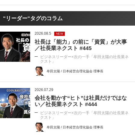
"リーダー"タグのコラム
2026.08.5
NEW
社長は「能力」の前に「資質」が大事
／社長業ネクスト #445
ビジネスリーダー×次の一手「牟田太陽の社長業ネ
クスト」
牟田太陽 / 日本経営合理化協会 理事長
2026.07.29
会社を動かす“ヒト”は社員だけではな
い／社長業ネクスト #444
ビジネスリーダー×次の一手「牟田太陽の社長業ネ
クスト」
牟田太陽 / 日本経営合理化協会 理事長