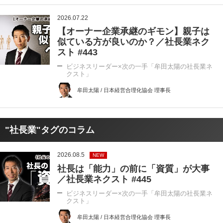
2026.07.22
【オーナー企業承継のギモン】親子は
似ている方が良いのか？／社長業ネク
スト #443
ビジネスリーダー×次の一手「牟田太陽の社長業ネ
クスト」
牟田太陽 / 日本経営合理化協会 理事長
"社長業"タグのコラム
2026.08.5
NEW
社長は「能力」の前に「資質」が大事
／社長業ネクスト #445
ビジネスリーダー×次の一手「牟田太陽の社長業ネ
クスト」
牟田太陽 / 日本経営合理化協会 理事長