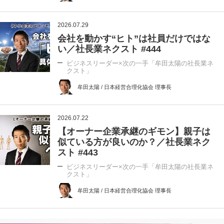
2026.07.29
会社を動かす“ヒト”は社員だけではな
い／社長業ネクスト #444
ビジネスリーダー×次の一手「牟田太陽の社長業ネ
クスト」
牟田太陽 / 日本経営合理化協会 理事長
2026.07.22
【オーナー企業承継のギモン】親子は
似ている方が良いのか？／社長業ネク
スト #443
ビジネスリーダー×次の一手「牟田太陽の社長業ネ
クスト」
牟田太陽 / 日本経営合理化協会 理事長