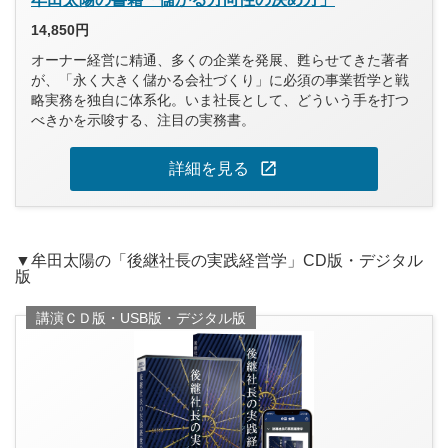
14,850円
オーナー経営に精通、多くの企業を発展、甦らせてきた著者
が、「永く大きく儲かる会社づくり」に必須の事業哲学と戦
略実務を独自に体系化。いま社長として、どういう手を打つ
べきかを示唆する、注目の実務書。
open_in_new
詳細を見る
▼牟田太陽の「後継社長の実践経営学」CD版・デジタル
版
講演ＣＤ版・USB版・デジタル版