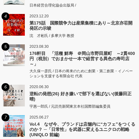
日本経営合理化協会出版局 /
4
2023.12.20
第175話 国際競争力は産業集積にあり～北京亦荘開
発区の示唆
沈 才彬氏 / 多摩大学 教授
5
2023.08.30
176軒目 「活種 鮮寿 ＠岡山市野田屋町 ～2貫400
円（税別）でおまかせ一本で経営する異色の寿司店
～」
大久保一彦氏 / 日本の将来のために創業・第二創業・イノベー
ションを支援する有限会社 代表
6
2020.06.30
逆転の発想(26) 好き嫌いで部下を選ばない(後藤田正
晴)
宇惠一郎氏 / 元読売新聞東京本社国際部編集委員
7
2025.06.27
Vol.4 なぜ今、ブランドは店舗内に“カフェ”をつくる
のか？ ─「日常性」を武器に変えるユニクロの戦略
(UNIQLO 前編)