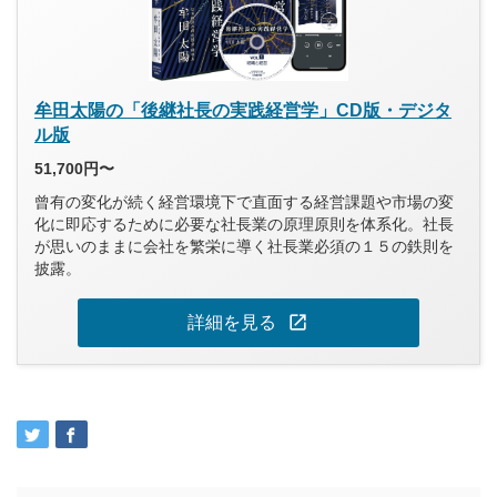
牟田太陽の「後継社長の実践経営学」CD版・デジタ
ル版
51,700円〜
曾有の変化が続く経営環境下で直面する経営課題や市場の変
化に即応するために必要な社長業の原理原則を体系化。社長
が思いのままに会社を繁栄に導く社長業必須の１５の鉄則を
披露。
open_in_new
詳細を見る