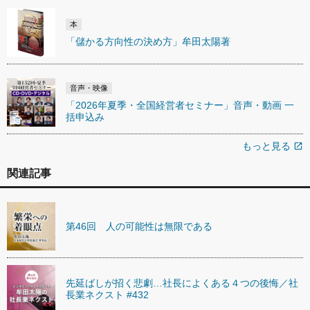
本
「儲かる方向性の決め方」牟田太陽著
音声・映像
「2026年夏季・全国経営者セミナー」音声・動画 一
括申込み
もっと見る
open_in_new
関連記事
第46回 人の可能性は無限である
先延ばしが招く悲劇…社長によくある４つの後悔／社
長業ネクスト #432