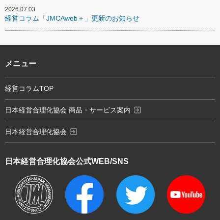
2026.07.03
経営コラム「JMCAweb＋」更新のお知らせ
メニュー
経営コラムTOP
exit_to_app
日本経営合理化協会 商品・サービス案内
exit_to_app
日本経営合理化協会
日本経営合理化協会
公式WEB/SNS