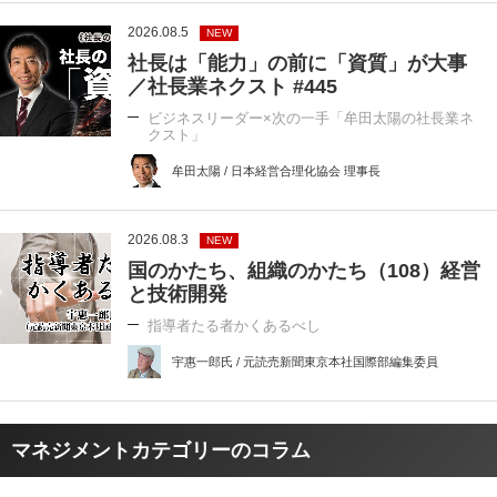
2026.08.5
NEW
社長は「能力」の前に「資質」が大事
／社長業ネクスト #445
ビジネスリーダー×次の一手「牟田太陽の社長業ネ
クスト」
牟田太陽 / 日本経営合理化協会 理事長
2026.08.3
NEW
国のかたち、組織のかたち（108）経営
と技術開発
指導者たる者かくあるべし
宇惠一郎氏 / 元読売新聞東京本社国際部編集委員
マネジメントカテゴリーのコラム