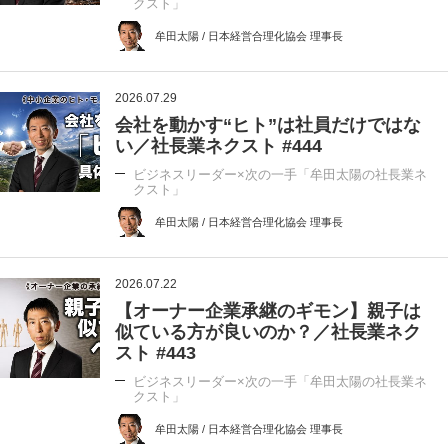
クスト」
牟田太陽 / 日本経営合理化協会 理事長
2026.07.29
会社を動かす“ヒト”は社員だけではな
い／社長業ネクスト #444
ビジネスリーダー×次の一手「牟田太陽の社長業ネ
クスト」
牟田太陽 / 日本経営合理化協会 理事長
2026.07.22
【オーナー企業承継のギモン】親子は
似ている方が良いのか？／社長業ネク
スト #443
ビジネスリーダー×次の一手「牟田太陽の社長業ネ
クスト」
牟田太陽 / 日本経営合理化協会 理事長