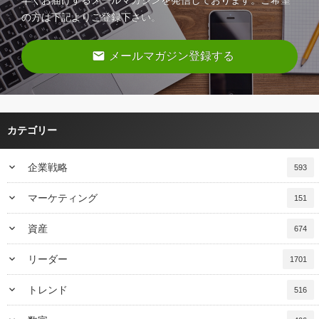
早くお届けするメールマガジンを発信しております。ご希望
の方は下記よりご登録下さい。
email
メールマガジン登録する
カテゴリー
keyboard_arrow_down
企業戦略
593
keyboard_arrow_down
マーケティング
151
keyboard_arrow_down
資産
674
keyboard_arrow_down
リーダー
1701
keyboard_arrow_down
トレンド
516