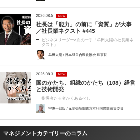
2026.08.5
NEW
社長は「能力」の前に「資質」が大事
／社長業ネクスト #445
ビジネスリーダー×次の一手「牟田太陽の社長業ネ
クスト」
牟田太陽 / 日本経営合理化協会 理事長
2026.08.3
NEW
国のかたち、組織のかたち（108）経営
と技術開発
指導者たる者かくあるべし
宇惠一郎氏 / 元読売新聞東京本社国際部編集委員
マネジメントカテゴリーのコラム