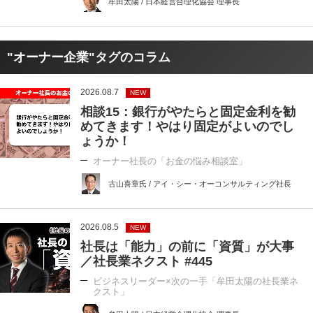
牟田太陽 / 日本経営合理化協会 理事長
"オーナー企業"タグのコラム
2026.08.7
NEW
相談15：銀行がやたらと固定金利を勧
めてきます！やはり固定がよいのでし
ょうか！
オーナー社長の「お金の悩み相談室」
古山喜章氏 / アイ・シー・オーコンサルティング社長
2026.08.5
NEW
社長は「能力」の前に「資質」が大事
／社長業ネクスト #445
ビジネスリーダー×次の一手「牟田太陽の社長業ネ
クスト」