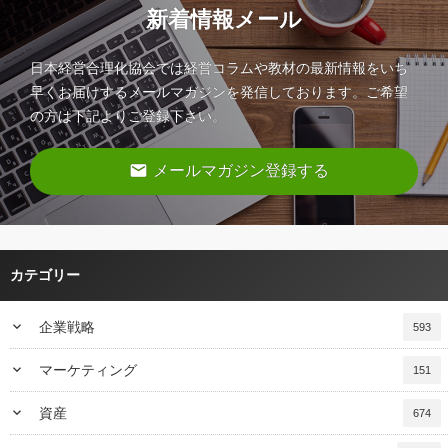
新着情報メール
日本経営合理化協会では経営コラムや教材の最新情報をいち
早くお届けするメールマガジンを発信しております。ご希望
の方は下記よりご登録下さい。
email
メールマガジン登録する
カテゴリー
keyboard_arrow_down
企業戦略
593
keyboard_arrow_down
マーケティング
151
keyboard_arrow_down
資産
674