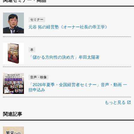
関連セミナー・商品
セミナー
元谷 拓の経営塾《オーナー社長の帝王学》
本
「儲かる方向性の決め方」牟田太陽著
音声・映像
「2026年夏季・全国経営者セミナー」音声・動画 一
括申込み
もっと見る
open_in_new
関連記事