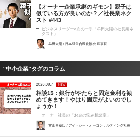
【オーナー企業承継のギモン】親子は
似ている方が良いのか？／社長業ネク
スト #443
ビジネスリーダー×次の一手「牟田太陽の社長業ネ
クスト」
牟田太陽 / 日本経営合理化協会 理事長
"中小企業"タグのコラム
2026.08.7
NEW
相談15：銀行がやたらと固定金利を勧
めてきます！やはり固定がよいのでし
ょうか！
オーナー社長の「お金の悩み相談室」
古山喜章氏 / アイ・シー・オーコンサルティング社長