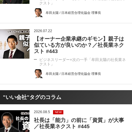
クスト」
牟田太陽 / 日本経営合理化協会 理事長
2026.07.22
【オーナー企業承継のギモン】親子は
似ている方が良いのか？／社長業ネク
スト #443
ビジネスリーダー×次の一手「牟田太陽の社長業ネ
クスト」
牟田太陽 / 日本経営合理化協会 理事長
"いい会社"タグのコラム
2026.08.5
NEW
社長は「能力」の前に「資質」が大事
／社長業ネクスト #445