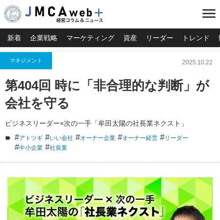
menu
新着
企業戦略
マーケティング
資産
リーダー
トレンド
マネジメント
2025.10.22
第404回 時に「非合理的な判断」が
会社を守る
ビジネスリーダー×次の一手「牟田太陽の社長業ネクスト」
#
#
#
#
#
アトツギ
いい会社
オーナー企業
オーナー経営
リーダー
#
#
中小企業
社長業