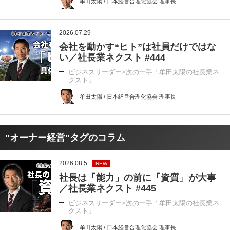
牟田太陽 / 日本経営合理化協会 理事長
2026.07.29
会社を動かす“ヒト”は社員だけではな
い／社長業ネクスト #444
ビジネスリーダー×次の一手「牟田太陽の社長業ネ
クスト」
牟田太陽 / 日本経営合理化協会 理事長
"オーナー経営"タグのコラム
2026.08.5
NEW
社長は「能力」の前に「資質」が大事
／社長業ネクスト #445
ビジネスリーダー×次の一手「牟田太陽の社長業ネ
クスト」
牟田太陽 / 日本経営合理化協会 理事長