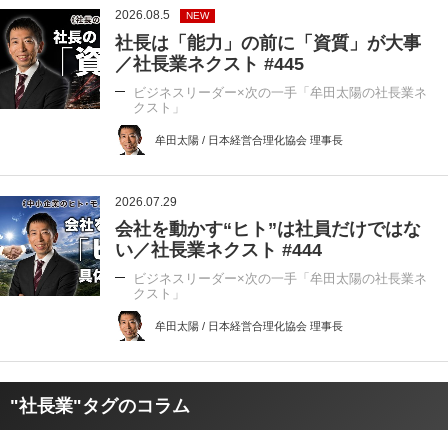
2026.08.5
NEW
社長は「能力」の前に「資質」が大事
／社長業ネクスト #445
ビジネスリーダー×次の一手「牟田太陽の社長業ネ
クスト」
牟田太陽 / 日本経営合理化協会 理事長
2026.07.29
会社を動かす“ヒト”は社員だけではな
い／社長業ネクスト #444
ビジネスリーダー×次の一手「牟田太陽の社長業ネ
クスト」
牟田太陽 / 日本経営合理化協会 理事長
"社長業"タグのコラム