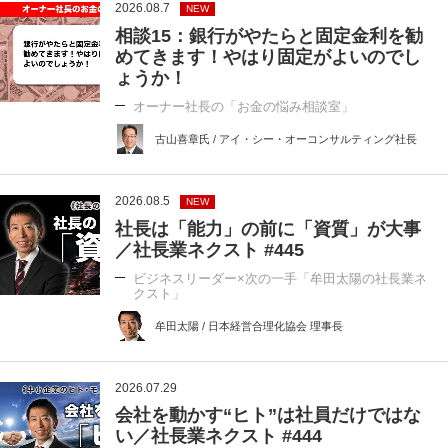
2026.08.7
NEW
相談15：銀行がやたらと固定金利を勧
めてきます！やはり固定がよいのでし
ょうか！
オーナー社長の「お金の悩み相談室」
古山喜章氏 / アイ・シー・オーコンサルティング社長
2026.08.5
NEW
社長は「能力」の前に「資質」が大事
／社長業ネクスト #445
ビジネスリーダー×次の一手「牟田太陽の社長業ネ
クスト」
牟田太陽 / 日本経営合理化協会 理事長
2026.07.29
会社を動かす“ヒト”は社員だけではな
い／社長業ネクスト #444