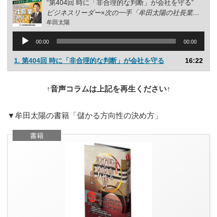
“第404回 時に「非合理的な判断」が会社を守る”
ビジネスリーダー×次の一手「牟田太陽の社長業ネクスト」
牟田太陽
音
00:00
00:00
声
プ
1. 第404回 時に「非合理的な判断」が会社を守る
16:22
レ
ー
ヤ
↑音声コラムは上記を再生ください↑
ー
▼牟田太陽の書籍「儲かる方向性の決め方」
書籍