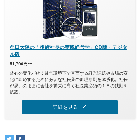
牟田太陽の「後継社長の実践経営学」CD版・デジタ
ル版
51,700円〜
曾有の変化が続く経営環境下で直面する経営課題や市場の変
化に即応するために必要な社長業の原理原則を体系化。社長
が思いのままに会社を繁栄に導く社長業必須の１５の鉄則を
披露。
open_in_new
詳細を見る