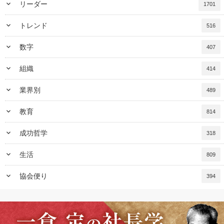
keyboard_arrow_down
リーダー
1701
keyboard_arrow_down
トレンド
516
keyboard_arrow_down
数字
407
keyboard_arrow_down
組織
414
keyboard_arrow_down
業界別
489
keyboard_arrow_down
教育
814
keyboard_arrow_down
成功哲学
318
keyboard_arrow_down
生活
809
keyboard_arrow_down
協会便り
394