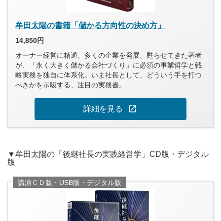
牟田太陽の書籍「儲かる方向性の決め方」
14,850円
オーナー経営に精通、多くの企業を発展、甦らせてきた著者
が、「永く大きく儲かる会社づくり」に必須の事業哲学と戦
略実務を独自に体系化。いま社長として、どういう手を打つ
べきかを示唆する、注目の実務書。
open_in_new
詳細を見る
▼牟田太陽の「後継社長の実践経営学」CD版・デジタル
版
講演ＣＤ版・USB版・デジタル版