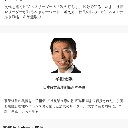
次代を拓くビジネスリーダーの「次の打ち手」10分で知る！いま、社長
やリーダーが知るべきキーワード、考え方、社長の悩み、ビジネスモデ
ルや戦略…を毎週取り…
牟田太陽
日本経営合理化協会 理事長
事業経営の奥義を一子相伝で“社長業指導の教祖”牟田學より伝授された、手腕
と感性と理性をバランス良く備えた次代のリーダー。 大学卒業と同時に、単
独、日本…もっと見る