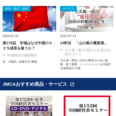
経済・株式・資産
サービス
2024.01.31
2010.07.14
第176話 市場はなぜ中国の５．
24軒目 「山の奥の蕎麦屋」
２％成長を疑うか？
大久保一彦の“流行る”お店の仕
組みづくり
中国経済の最新動向
大久保一彦氏 / 日本の将来のために創
沈 才彬氏 / 多摩大学 教授
業・第二創業・イノベーションを支援す
る有限会社 代表
JMCAおすすめ商品・サービス
open_in_new