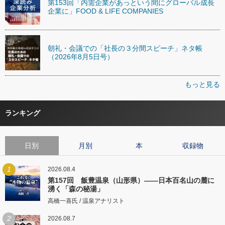
第153回「内需企業があっという間にグローバル成長
企業に」FOOD & LIFE COMPANIES
朝礼・会議での「社長の３分間スピーチ」ネタ帳
（2026年8月5日号）
もっと見る
ランキング
日別
月別
本
収録物
1
2026.08.4
第157回 飯豊温泉（山形県）――日本百名山の麓に
湧く「森の秘湯」
高橋一喜氏 / 温泉アナリスト
2
2026.08.7