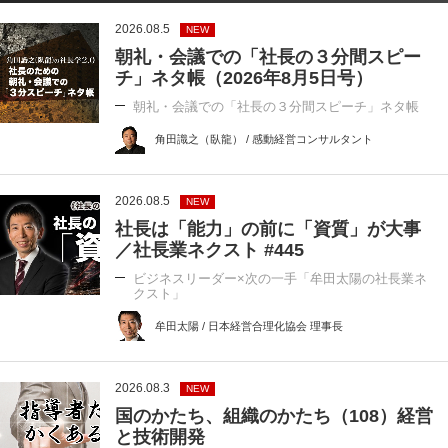
2026.08.5
NEW
朝礼・会議での「社長の３分間スピー
チ」ネタ帳（2026年8月5日号）
朝礼・会議での「社長の３分間スピーチ」ネタ帳
角田識之（臥龍） / 感動経営コンサルタント
2026.08.5
NEW
社長は「能力」の前に「資質」が大事
／社長業ネクスト #445
ビジネスリーダー×次の一手「牟田太陽の社長業ネ
クスト」
牟田太陽 / 日本経営合理化協会 理事長
2026.08.3
NEW
国のかたち、組織のかたち（108）経営
と技術開発