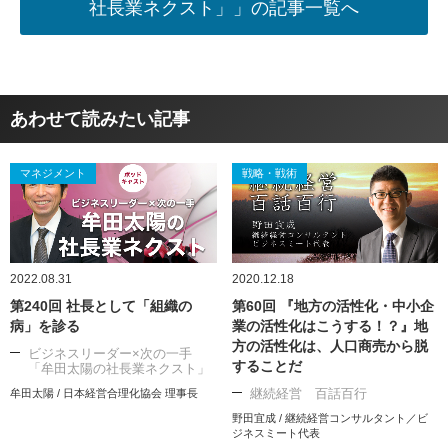
社長業ネクスト」」の記事一覧へ
あわせて読みたい記事
マネジメント
戦略・戦術
2022.08.31
2020.12.18
第240回 社長として「組織の
第60回 『地方の活性化・中小企
病」を診る
業の活性化はこうする！？』地
方の活性化は、人口商売から脱
ビジネスリーダー×次の一手
することだ
「牟田太陽の社長業ネクスト」
継続経営 百話百行
牟田太陽 / 日本経営合理化協会 理事長
野田宜成 / 継続経営コンサルタント／ビ
ジネスミート代表