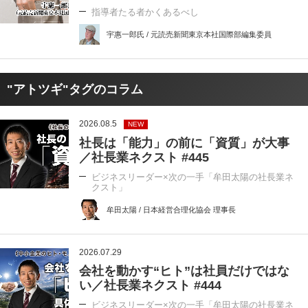
指導者たる者かくあるべし
宇惠一郎氏 / 元読売新聞東京本社国際部編集委員
"アトツギ"タグのコラム
2026.08.5
NEW
社長は「能力」の前に「資質」が大事
／社長業ネクスト #445
ビジネスリーダー×次の一手「牟田太陽の社長業ネ
クスト」
牟田太陽 / 日本経営合理化協会 理事長
2026.07.29
会社を動かす“ヒト”は社員だけではな
い／社長業ネクスト #444
ビジネスリーダー×次の一手「牟田太陽の社長業ネ