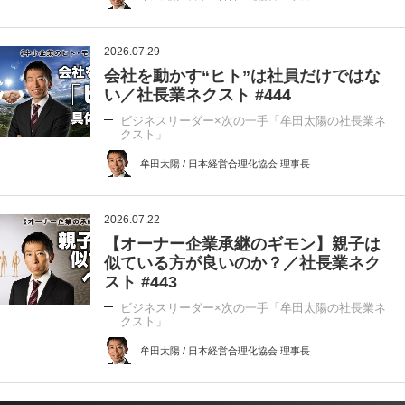
2026.07.29
会社を動かす“ヒト”は社員だけではな
い／社長業ネクスト #444
ビジネスリーダー×次の一手「牟田太陽の社長業ネ
クスト」
牟田太陽 / 日本経営合理化協会 理事長
2026.07.22
【オーナー企業承継のギモン】親子は
似ている方が良いのか？／社長業ネク
スト #443
ビジネスリーダー×次の一手「牟田太陽の社長業ネ
クスト」
牟田太陽 / 日本経営合理化協会 理事長