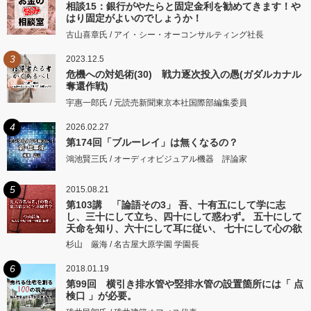
相談15：銀行がやたらと固定金利を勧めてきます！や
はり固定がよいのでしょうか！
古山喜章氏 / アイ・シー・オーコンサルティング社長
3
2023.12.5
危機への対処術(30) 戦力逐次投入の愚(ガダルカナル
奪還作戦)
宇惠一郎氏 / 元読売新聞東京本社国際部編集委員
4
2026.02.27
第174回「ブルーレイ」は無くなるの？
鴻池賢三氏 / オーディオビジュアル機器 評論家
5
2015.08.21
第103講 「論語その3」 吾、十有五にして学に志
し、三十にして立ち、四十にして惑わず。 五十にして
天命を知り、六十にして耳に従い、 七十にして心の欲
するところに従いて矩をこえず。
杉山 厳海 / 名古屋大原学園 学園長
6
2018.01.19
第99回 横引き排水管や竪排水管の設置箇所には「 点
検口 」が必要。