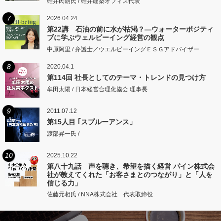
碓井民朗氏 / 碓井建築オフィス代表
7
2026.04.24
第22講 石油の前に水が枯渇？―ウォーターポジティ
ブに学ぶウェルビーイング経営の観点
中原阿里 / 弁護士／ウエルビーイングＥＳＧアドバイザー
8
2020.04.1
第114回 社長としてのテーマ・トレンドの見つけ方
牟田太陽 / 日本経営合理化協会 理事長
9
2011.07.12
第15人目 ｢スプルーアンス」
渡部昇一氏 /
10
2025.10.22
第八十九話 声を聴き、希望を描く経営 パイン株式会
社が教えてくれた「お客さまとのつながり」と「人を
信じる力」
佐藤元相氏 / NNA株式会社 代表取締役