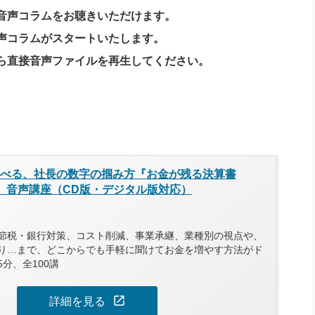
音声コラムをお聴きいただけます。
声コラムがスタートいたします。
ら直接音声ファイルを再生してください。
き学べる、社長の数字の掴み方『お金が残る決算書
」』音声講座（CD版・デジタル版対応）
節税・銀行対策、コスト削減、事業承継、業種別の視点や、
り…まで、どこからでも手軽に聞けてお金を増やす方法がド
分、全100講
open_in_new
詳細を見る