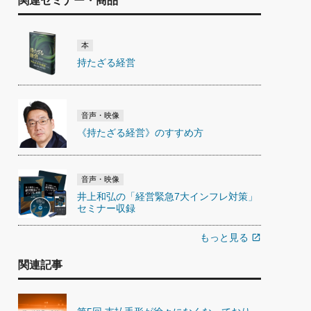
関連セミナー・商品
本
持たざる経営
音声・映像
《持たざる経営》のすすめ方
音声・映像
井上和弘の「経営緊急7大インフレ対策」
セミナー収録
もっと見る
open_in_new
関連記事