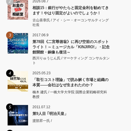
2
2026.08.7
相談15：銀行がやたらと固定金利を勧めてき
ます！やはり固定がよいのでしょうか！
古山喜章氏 / アイ・シー・オーコンサルティング
社長
3
2017.06.9
第78回《二宮尊徳翁》に再び空前のスポット
ライト！～ミュージカル「KINJIRO!」・記念
館開館・銅像も復活～
西川りゅうじん氏 / マーケティング コンサルタン
ト
4
2025.05.23
「取引コスト理論」で読み解く市場と組織の
本質――会社はなぜ生まれたのか？
楠木 建氏 / 一橋大学大学院 国際企業戦略研究科
教授
5
2011.07.12
第9人目 ｢明治天皇」
渡部昇一氏 /