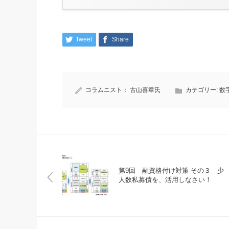
Tweet
Share
コラムニスト：
古山喜章氏
カテゴリー:
数
第9回 融資格付け対策 その３ 少
人数私募債を、活用しなさい！