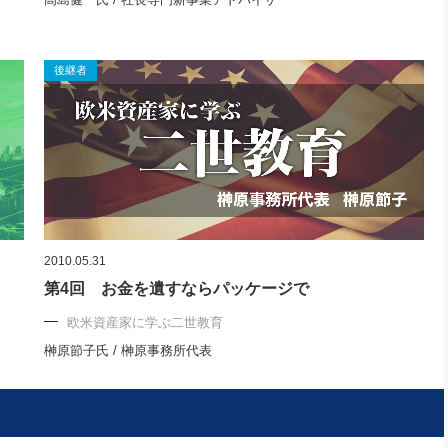
後継者
2010.05.31
第4回 お金を遺すならパッケージで
欧米資産家に学ぶ二世教育
榊原節子氏 / 榊原事務所代表