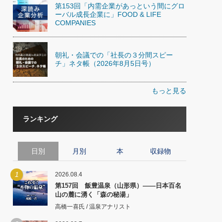
第153回「内需企業があっという間にグロ
ーバル成長企業に」FOOD & LIFE
COMPANIES
朝礼・会議での「社長の３分間スピー
チ」ネタ帳（2026年8月5日号）
もっと見る
ランキング
日別
月別
本
収録物
1
2026.08.4
第157回 飯豊温泉（山形県）――日本百名
山の麓に湧く「森の秘湯」
高橋一喜氏 / 温泉アナリスト