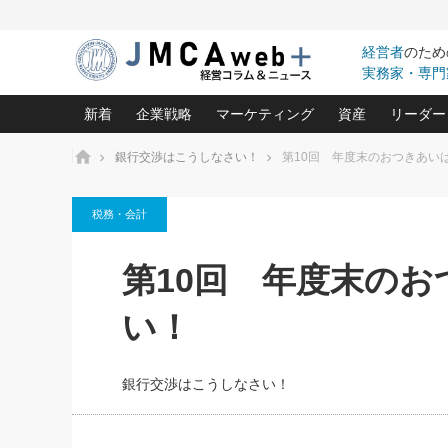
経営者
のため
実務家・専門
新着
企業戦略
マーケティング
資産
リーダー
ホーム
銀行交渉はこうしなさい！
第10回 年度末のおつきあい
中小企業の「１位づくり」戦略(96)
ネット戦略成功の秘訣 圧倒的に儲か
あなたの会社と資
オンリ
税務・会計
利益を最大化する「業務改善」横田尚哉氏(5)
ビジネスを一瞬で制する！一流グロ
どうなる金融業界
ビジネ
る“社長の戦略印象リスクマネジメント
(446)
強い会社を築く ビジネス・クリニック(240)
中国経済の最新動
第10回 年度末の
ロングセラーの玉手箱(9)
ピョー
2026.08.7
2026.08.7
日本レーザー「人を大切にしながら利益を上げ
事業承継の前に
相談15：銀行がやたらと固定金
第153回「内需企業があっと
(3)
大復活＆快進撃！ユニバーサルスタ
きたいコト(12)
指導者た
い！
利を勧めてきます！やはり固定
う間にグローバル成長企業に
は(5)
がよいのでしょうか！
FOOD & LIFE COMPANIES
武器としてのM&A入門(3)
会社と社長のため
朝礼・
最高の自分を表現する 成功イメージ戦
社長のための“儲かる通販”戦略視点(151)
深読み企業分析(1
楠木建の
銀行交渉はこうしなさい！
酒井光雄 成功事例に学ぶ繁栄企業の
継続経営 百話百行(85)
次もあ
野田久美子 香港ビジネス成功法(10)
社長の口