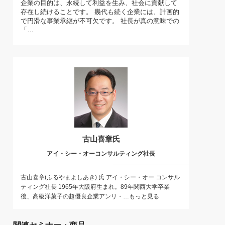
企業の目的は、永続して利益を生み、社会に貢献して
)
存在し続けることです。 幾代も続く企業には、計画的
喜の『これぞ！"本物の温泉"』(157)
で円滑な事業承継が不可欠です。 社長が真の意味での
「…
古山喜章氏
アイ・シー・オーコンサルティング社長
古山喜章(ふるやまよしあき) 氏 アイ・シー・オー コンサル
ティング社長 1965年大阪府生まれ。89年関西大学卒業
後、高級洋菓子の超優良企業アンリ・…もっと見る