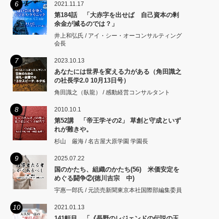
6
2021.11.17
第184話 「大赤字を出せば 自己資本の剰
余金が減るのでは？」
井上和弘氏 / アイ・シー・オーコンサルティング
会長
7
2023.10.13
あなたには世界を変える力がある（角田識之
の社長学2.0 10月13日号）
角田識之（臥龍） / 感動経営コンサルタント
8
2010.10.1
第52講 「帝王学その2」 草創と守成といず
れが難きや。
杉山 厳海 / 名古屋大原学園 学園長
9
2025.07.22
国のかたち、組織のかたち(56) 米価安定を
めぐる闘争②(徳川吉宗 中)
宇惠一郎氏 / 元読売新聞東京本社国際部編集委員
10
2021.01.13
141軒目 「《長野のレジェンドの伝説の玉