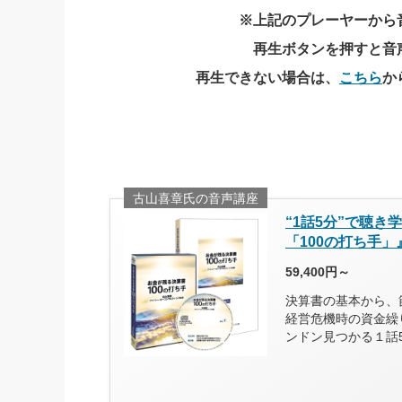
※上記のプレーヤーから
再生ボタンを押すと音
再生できない場合は、
こちら
か
古山喜章氏の音声講座
“1話5分”で聴
「100の打ち手
59,400円～
決算書の基本から、
経営危機時の資金繰
ンドン見つかる１話5