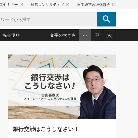
launch
launch
launch
者セミナー
経営コンサルティグ
日本経営合理化協会
search
大
中
協会便り
文字の大きさ
小
5)
況は会社守成の好機(38)
ころ心平の ──社長のための「か・ら・だマネジメント」
「愛読者通信」著者インタビュー(44)
34)
思われる 気配りの達人(127)
人間力の磨き方」(86)
ビジネス見聞録 経営ニュース(100)
タルＡＶを味方に！新・仕事術(180)
0)
り(210)
(92)
え 東洋思想に学ぶ経営学(132)
作間信司の経営無形庵(けいえいむぎょうあん)(166)
ー脳の鍛え方(32)
もっとみる
026.08.5
)
識(57)
指導者たち」(32)
経営セミナー情報局(1)
86回 「言葉狩り」
ンを楽しむ基礎レッスン(12)
ーイング経営入
教育の決め手(203)
略”(30)
繁栄への着眼点 牟田太陽(76)
！社長が読むべき今月の4冊(88)
て」(38)
講話を聞いて学ぼう 実学・耳学・磨く「ミミガク」のすすめ
で楽しむ読書術(162)
(7)
ランク上の手紙・メール術(100)
「氣」(30)
銀行交渉はこうしなさい！
ミどこ
00)
スポーツ・ビジネスに学ぶ心理学(98)