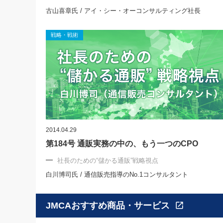
古山喜章氏 / アイ・シー・オーコンサルティング社長
戦略・戦術
2014.04.29
第184号 通販実務の中の、もう一つのCPO
社長のための“儲かる通販”戦略視点
白川博司氏 / 通信販売指導のNo.1コンサルタント
JMCAおすすめ商品・サービス
open_in_new