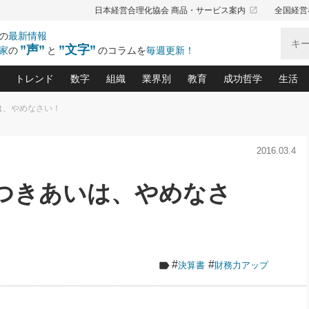
launch
日本経営合理化協会 商品・サービス案内
全国経営
の
最新情報
”声”
”文字”
家
の
と
のコラムを
毎週更新！
トレンド
数字
組織
業界別
教育
成功哲学
生活
は、やめなさい！
る仕組みづくり講座(12)
産を守る一手(171)
ーワンで勝ち残る企業風土づくり(54)
《ニューヨーク発》ビジネスリーダーの先読み: 最新トレンド
オーナー社長の「お金の悩み相談室」(15)
「賃金の誤解」(135)
なぜ、トヨタ式で会社が伸びるのか？(
“出来る”管理職の条件(62)
中国哲学に学ぶ 不
おの
と戦略拠点(9)
(50)
2016.03.4
ーバル経営者は知ってい
(39)
スリーダー×次の一手「牟田太陽の社長業ネクスト」
おカネが残る決算書にするために、やっておきたいこと(
中小企業の新たな法律リスク(178)
売れる住宅を創る 100の視点(100)
あなただからお願いしたいと
令和時代の「社長の
”(9)
「社長の繁盛トレンド通信」(90)
デジ
向(204)
会社を守り抜くための緊急対策(100)
職場の生産性を下げるハラスメントの予防策(1
大久保一彦の“流行る”お店の仕組みづく
クレーム対応 実践マニュアル
先人の名句名言の教
おつきあいは、やめなさ
トル・F・グジバチの『経営戦略の新常識』(12)
北村森の「今月のヒット商品」(109)
リーダ
2026.08.5
2
る経営」の極意
、決めておきたい、知っておきたい、やってお
強い決算書の会社はココが違う！(36)
賃金決定の定石(68)
柿内幸夫─社長のための現場改善(174
クレーム対応の新知識と新常
渡部昇一の「日本の
い
第109話 伝統的産品を21世紀
第
ジオジャパンの成功要因と
る者かくあるべし(635)
次の売れ筋をつかむ術(102)
ワイ
」
に生かし切る！
損益分岐点を下げる、Ｐ／Ｌ不況時代の新戦略(12)
顧客・社員・社会から支持される「ウェルビ
デキル社員に育てる！ 社員
経営に活かす“十八史
の資産管理講座(95)
会議での「社長の３分間スピーチ」ネタ帳(159)
社長のメシの種 4.0(206)
門」(23)
必読
2026.08.5
新・会計経営と実学(37)
東川鷹年の「中小企業の人育
略(77)
53)
「経営知になる考え方」(57)
眼と耳
朝礼・会議での「社長の３分間
#
#
決算書
財務力アップ
決算書の“見える化”術(12)
業績アップにつながる！ワン
スピーチ」ネタ帳（2026年8月5
ブランド戦略(39)
日号）
なたにお願いしたいと思われる「一流の仕事術」(28)
社長の
賢い社長の「経理財務の見どころ・勘どころ・ツッコ
欧米資産家に学ぶ二世教育(1
ぐせ経営哲学(100)
ろ」(149)
米国