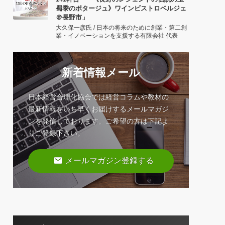
蜀黍のポタージュ》ワインビストロベルジェ
＠長野市」
大久保一彦氏 / 日本の将来のために創業・第二創
業・イノベーションを支援する有限会社 代表
新着情報メール
日本経営合理化協会では経営コラムや教材の
最新情報をいち早くお届けするメールマガジ
ンを発信しております。ご希望の方は下記よ
りご登録下さい。
email
メールマガジン登録する