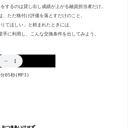
社長のための“全員営業”(30
得をするのは貸し出し成績が上がる融資担当者だけ。
腕をつくる 人と組織を動かす(200)
銀行交渉はこうしなさい！(12)
高橋一
行動科学マネジメント(5)
は、ただ格付け評価を落とすだけのこと。
の社長のビジョン実現道場(10)
借りてほしい」と頼まれたときには、
逆手に利用し、こんな交換条件を出してみよう。
分05秒(MP3)