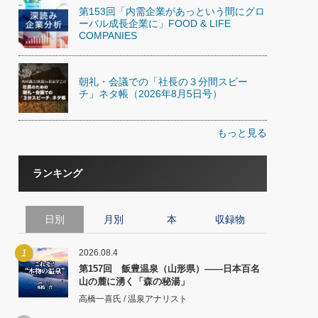
第153回「内需企業があっという間にグロ
ーバル成長企業に」FOOD & LIFE
COMPANIES
朝礼・会議での「社長の３分間スピー
チ」ネタ帳（2026年8月5日号）
もっと見る
ランキング
日別
月別
本
収録物
1
2026.08.4
第157回 飯豊温泉（山形県）――日本百名
山の麓に湧く「森の秘湯」
高橋一喜氏 / 温泉アナリスト