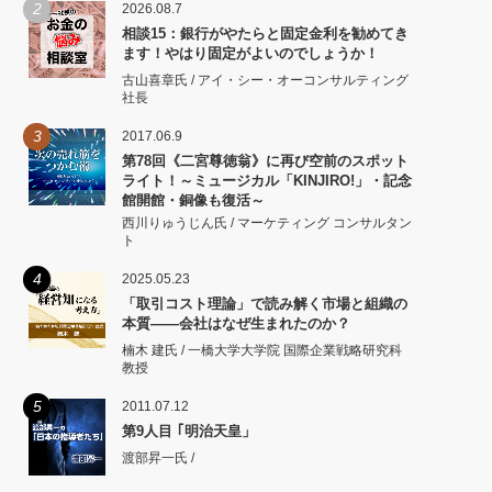
2
2026.08.7
相談15：銀行がやたらと固定金利を勧めてき
ます！やはり固定がよいのでしょうか！
古山喜章氏 / アイ・シー・オーコンサルティング
社長
3
2017.06.9
第78回《二宮尊徳翁》に再び空前のスポット
ライト！～ミュージカル「KINJIRO!」・記念
館開館・銅像も復活～
西川りゅうじん氏 / マーケティング コンサルタン
ト
4
2025.05.23
「取引コスト理論」で読み解く市場と組織の
本質――会社はなぜ生まれたのか？
楠木 建氏 / 一橋大学大学院 国際企業戦略研究科
教授
5
2011.07.12
第9人目 ｢明治天皇」
渡部昇一氏 /