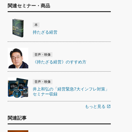
関連セミナー・商品
本
持たざる経営
音声・映像
《持たざる経営》のすすめ方
音声・映像
井上和弘の「経営緊急7大インフレ対策」
セミナー収録
もっと見る
open_in_new
関連記事