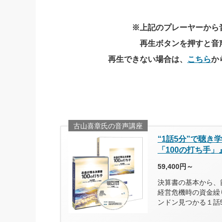
※上記のプレーヤーから
再生ボタンを押すと音
再生できない場合は、
こちら
か
古山喜章氏の音声講座
“1話5分”で聴
「100の打ち手
59,400円～
決算書の基本から、
経営危機時の資金繰
ンドン見つかる１話5