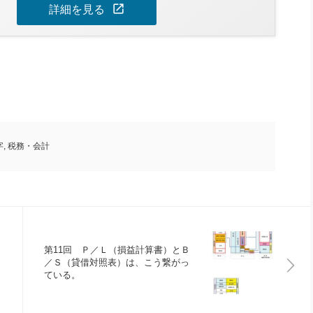
open_in_new
詳細を見る
字
,
税務・会計
第11回 Ｐ／Ｌ（損益計算書）とＢ
／Ｓ（貸借対照表）は、こう繋がっ
ている。