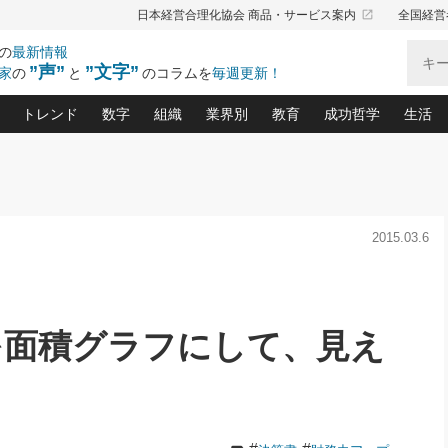
launch
日本経営合理化協会 商品・サービス案内
全国経営
の
最新情報
”声”
”文字”
家
の
と
のコラムを
毎週更新！
トレンド
数字
組織
業界別
教育
成功哲学
生活
る仕組みづくり講座(12)
産を守る一手(171)
ーワンで勝ち残る企業風土づくり(54)
《ニューヨーク発》ビジネスリーダーの先読み: 最新トレンド
オーナー社長の「お金の悩み相談室」(15)
「賃金の誤解」(135)
なぜ、トヨタ式で会社が伸びるのか？(
“出来る”管理職の条件(62)
中国哲学に学ぶ 不
おの
と戦略拠点(9)
(50)
ーバル経営者は知ってい
(39)
スリーダー×次の一手「牟田太陽の社長業ネクスト」
おカネが残る決算書にするために、やっておきたいこと(
中小企業の新たな法律リスク(178)
売れる住宅を創る 100の視点(100)
あなただからお願いしたいと
令和時代の「社長の
2015.03.6
”(9)
「社長の繁盛トレンド通信」(90)
デジ
向(204)
会社を守り抜くための緊急対策(100)
職場の生産性を下げるハラスメントの予防策(1
大久保一彦の“流行る”お店の仕組みづく
クレーム対応 実践マニュアル
先人の名句名言の教
トル・F・グジバチの『経営戦略の新常識』(12)
北村森の「今月のヒット商品」(109)
リーダ
2026.08.5
2
る経営」の極意
、決めておきたい、知っておきたい、やってお
強い決算書の会社はココが違う！(36)
賃金決定の定石(68)
柿内幸夫─社長のための現場改善(174
クレーム対応の新知識と新常
渡部昇一の「日本の
い
第109話 伝統的産品を21世紀
第
ジオジャパンの成功要因と
る者かくあるべし(635)
次の売れ筋をつかむ術(102)
ワイ
」
に生かし切る！
損益分岐点を下げる、Ｐ／Ｌ不況時代の新戦略(12)
顧客・社員・社会から支持される「ウェルビ
デキル社員に育てる！ 社員
経営に活かす“十八史
を面積グラフにして、見え
の資産管理講座(95)
会議での「社長の３分間スピーチ」ネタ帳(159)
社長のメシの種 4.0(206)
門」(23)
必読
2026.08.5
新・会計経営と実学(37)
東川鷹年の「中小企業の人育
略(77)
53)
「経営知になる考え方」(57)
眼と耳
朝礼・会議での「社長の３分間
決算書の“見える化”術(12)
業績アップにつながる！ワン
スピーチ」ネタ帳（2026年8月5
ブランド戦略(39)
日号）
なたにお願いしたいと思われる「一流の仕事術」(28)
社長の
賢い社長の「経理財務の見どころ・勘どころ・ツッコ
欧米資産家に学ぶ二世教育(1
ぐせ経営哲学(100)
ろ」(149)
米国