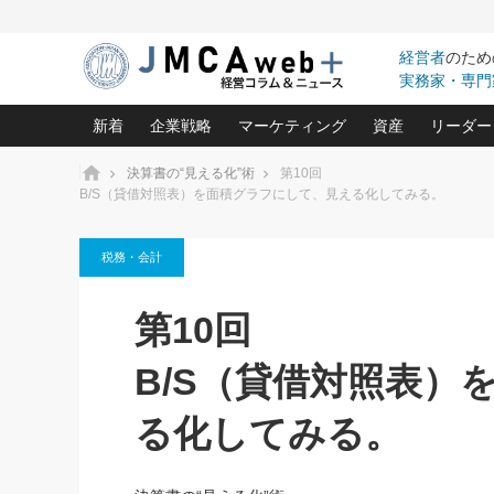
経営者
のため
実務家・専門
新着
企業戦略
マーケティング
資産
リーダー
ホーム
決算書の“見える化”術
第10回
B/S（貸借対照表）を面積グラフにして、見える化してみる。
中小企業の「１位づくり」戦略(96)
ネット戦略成功の秘訣 圧倒的に儲か
あなたの会社と資
オンリ
利益を最大化する「業務改善」横田尚哉氏(5)
ビジネスを一瞬で制する！一流グロ
どうなる金融業界
ビジネ
税務・会計
る“社長の戦略印象リスクマネジメント
(446)
強い会社を築く ビジネス・クリニック(240)
中国経済の最新動
ロングセラーの玉手箱(9)
ピョー
2026.08.7
2026.08.7
第10回
日本レーザー「人を大切にしながら利益を上げ
事業承継の前に
相談15：銀行がやたらと固定金
第153回「内需企業があっと
(3)
大復活＆快進撃！ユニバーサルスタ
きたいコト(12)
指導者た
利を勧めてきます！やはり固定
う間にグローバル成長企業に
は(5)
B/S（貸借対照表）
がよいのでしょうか！
FOOD & LIFE COMPANIES
武器としてのM&A入門(3)
会社と社長のため
朝礼・
最高の自分を表現する 成功イメージ戦
社長のための“儲かる通販”戦略視点(151)
深読み企業分析(1
楠木建の
る化してみる。
酒井光雄 成功事例に学ぶ繁栄企業の
継続経営 百話百行(85)
次もあ
野田久美子 香港ビジネス成功法(10)
社長の口