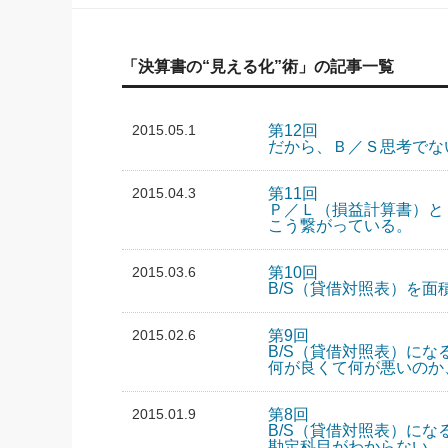
「決算書の“見える化”術」の記事一覧
2015.05.1
第12回
だから、Ｂ／Ｓ思考でな
2015.04.3
第11回
Ｐ／Ｌ（損益計算書）と
こう繋がっている。
2015.03.6
第10回
B/S（貸借対照表）を
2015.02.6
第9回
B/S（貸借対照表）にな
何が良くて何が悪いのか
2015.01.9
第8回
B/S（貸借対照表）にな
勘定科目がわからない。