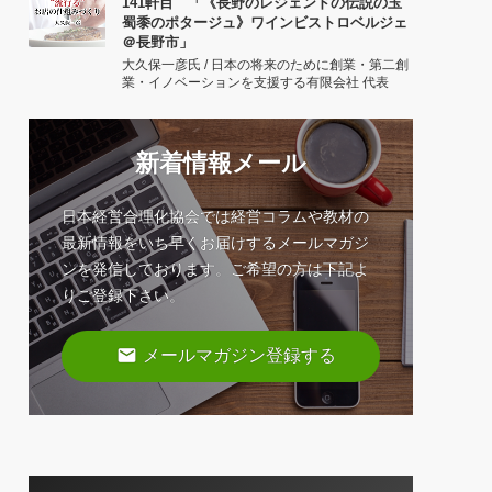
141軒目 「《長野のレジェンドの伝説の玉
蜀黍のポタージュ》ワインビストロベルジェ
＠長野市」
大久保一彦氏 / 日本の将来のために創業・第二創
業・イノベーションを支援する有限会社 代表
新着情報メール
日本経営合理化協会では経営コラムや教材の
最新情報をいち早くお届けするメールマガジ
ンを発信しております。ご希望の方は下記よ
りご登録下さい。
email
メールマガジン登録する