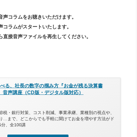
音声コラムをお聴きいただけます。
声コラムがスタートいたします。
ら直接音声ファイルを再生してください。
き学べる、社長の数字の掴み方『お金が残る決算書
」』音声講座（CD版・デジタル版対応）
節税・銀行対策、コスト削減、事業承継、業種別の視点や、
り…まで、どこからでも手軽に聞けてお金を増やす方法がド
分、全100講