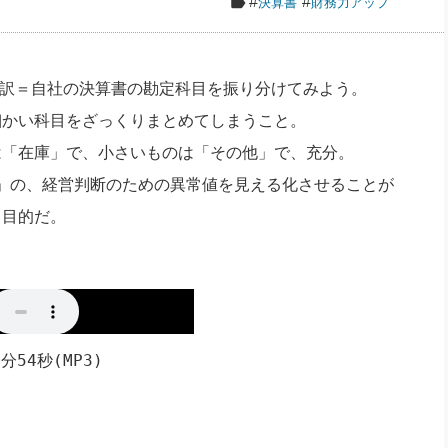
#
#
決算書
財務力アップ
社長のための“全員営業”(30
腕をつくる 人と組織を動かす(200)
銀行交渉はこうしなさい！(12)
高橋一
行動科学マネジメント(5)
の社長のビジョン実現道場(10)
内訳＝自社の決算書の勘定科目を振り分けてみよう。
細かい科目をざっくりまとめてしまうこと。
は「在庫」で、小さいものは「その他」で、充分。
」の、経営判断のための異常値を見える化させることが
目的だ。
分54秒(MP3)