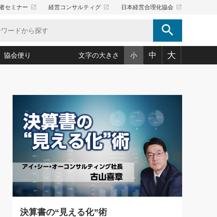
launch
launch
launch
者セミナー
経営コンサルティグ
日本経営合理化協会
search
大
中
協会便り
文字の大きさ
小
5)
況は会社守成の好機(38)
ころ心平の ──社長のための「か・ら・だマネジメント」
「愛読者通信」著者インタビュー(44)
34)
思われる 気配りの達人(127)
人間力の磨き方」(86)
ビジネス見聞録 経営ニュース(100)
タルＡＶを味方に！新・仕事術(180)
0)
り(210)
(92)
え 東洋思想に学ぶ経営学(132)
作間信司の経営無形庵(けいえいむぎょうあん)(166)
ー脳の鍛え方(32)
もっとみる
026.08.5
)
識(57)
指導者たち」(32)
経営セミナー情報局(1)
86回 「言葉狩り」
ンを楽しむ基礎レッスン(12)
ーイング経営入
教育の決め手(203)
略”(30)
繁栄への着眼点 牟田太陽(76)
！社長が読むべき今月の4冊(88)
て」(38)
講話を聞いて学ぼう 実学・耳学・磨く「ミミガク」のすすめ
で楽しむ読書術(162)
(7)
ランク上の手紙・メール術(100)
「氣」(30)
ミどこ
00)
決算書の“見える化”術
スポーツ・ビジネスに学ぶ心理学(98)