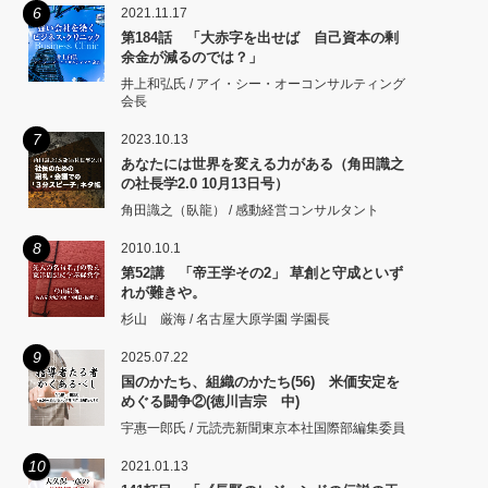
6
2021.11.17
第184話 「大赤字を出せば 自己資本の剰
余金が減るのでは？」
井上和弘氏 / アイ・シー・オーコンサルティング
会長
7
2023.10.13
あなたには世界を変える力がある（角田識之
の社長学2.0 10月13日号）
角田識之（臥龍） / 感動経営コンサルタント
8
2010.10.1
第52講 「帝王学その2」 草創と守成といず
れが難きや。
杉山 厳海 / 名古屋大原学園 学園長
9
2025.07.22
国のかたち、組織のかたち(56) 米価安定を
めぐる闘争②(徳川吉宗 中)
宇惠一郎氏 / 元読売新聞東京本社国際部編集委員
10
2021.01.13