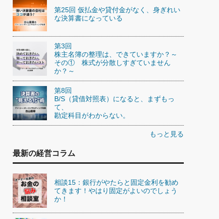
第25回 仮払金や貸付金がなく、身ぎれい
な決算書になっている
第3回
株主名簿の整理は、できていますか？～
その① 株式が分散しすぎていません
か？～
第8回
B/S（貸借対照表）になると、まずもっ
て、
勘定科目がわからない。
もっと見る
最新の経営コラム
相談15：銀行がやたらと固定金利を勧め
てきます！やはり固定がよいのでしょう
か！