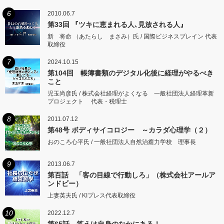
6
2010.06.7
第33回 『ツキに恵まれる人､見放される人』
新 将命 （あたらし まさみ）氏 / 国際ビジネスブレイン 代表
取締役
7
2024.10.15
第104回 帳簿書類のデジタル化後に経理がやるべき
こと
児玉尚彦氏 / 株式会社経理がよくなる 一般社団法人経理革新
プロジェクト 代表・税理士
8
2011.07.12
第48号 ボディサイコロジー ～カラダ心理学（２）
おのころ心平氏 / 一般社団法人自然治癒力学校 理事長
9
2013.06.7
第百話 「客の目線で行動しろ」（株式会社アールア
ンドビー）
上妻英夫氏 / KIプレス代表取締役
10
2022.12.7
第65話 答えは自身のなかにある！