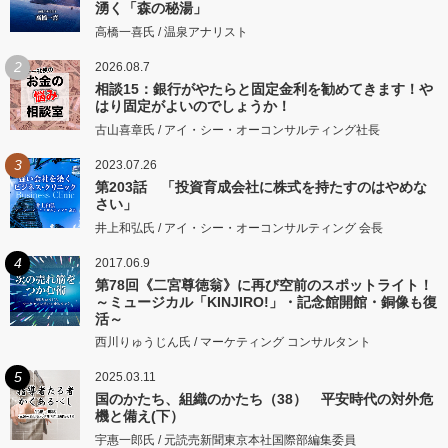
湧く「森の秘湯」
高橋一喜氏 / 温泉アナリスト
2
2026.08.7
相談15：銀行がやたらと固定金利を勧めてきます！や
はり固定がよいのでしょうか！
古山喜章氏 / アイ・シー・オーコンサルティング社長
3
2023.07.26
第203話 「投資育成会社に株式を持たすのはやめな
さい」
井上和弘氏 / アイ・シー・オーコンサルティング 会長
4
2017.06.9
第78回《二宮尊徳翁》に再び空前のスポットライト！
～ミュージカル「KINJIRO!」・記念館開館・銅像も復
活～
西川りゅうじん氏 / マーケティング コンサルタント
5
2025.03.11
国のかたち、組織のかたち（38） 平安時代の対外危
機と備え(下）
宇惠一郎氏 / 元読売新聞東京本社国際部編集委員