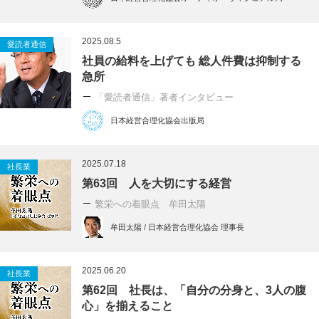
2025.08.5
愛読者通信
社員の給料を上げても 総人件費は抑制する
急所
「愛読者通信」著者インタビュー
日本経営合理化協会出版局
2025.07.18
社長業
第63回 人を大切にする経営
繁栄への着眼点 牟田太陽
牟田太陽 / 日本経営合理化協会 理事長
2025.06.20
社長業
第62回 社長は、「自分の分身と、3人の腹
心」を揃えること