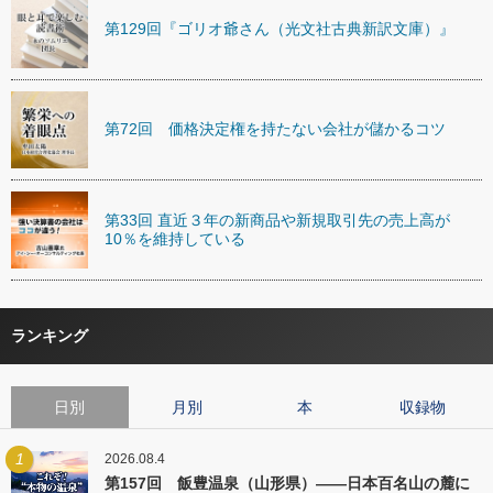
第129回『ゴリオ爺さん（光文社古典新訳文庫）』
第72回 価格決定権を持たない会社が儲かるコツ
第33回 直近３年の新商品や新規取引先の売上高が
10％を維持している
ランキング
日別
月別
本
収録物
1
2026.08.4
第157回 飯豊温泉（山形県）――日本百名山の麓に