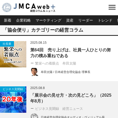
menu
新着
企業戦略
マーケティング
資産
リーダー
トレンド
「協会便り」カテゴリーの経営コラム
2025.08.15
社長業
第64回 売り上げは、社員一人ひとりの努
力の積み重ねである
繁栄への着眼点 牟田太陽
牟田太陽 / 日本経営合理化協会 理事長
2025.08.8
ビジネス見聞録
「展示会の見せ方・次の見どころ」（2025
年8月）
ビジネス見聞録 経営ニュース
日本経営合理化協会オーディオ・ヴィジュアル局