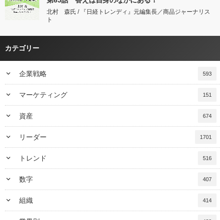
北村 森氏 / 『日経トレンディ』元編集長／商品ジャーナリス
ト
カテゴリー
keyboard_arrow_down
企業戦略
593
keyboard_arrow_down
マーケティング
151
keyboard_arrow_down
資産
674
keyboard_arrow_down
リーダー
1701
keyboard_arrow_down
トレンド
516
keyboard_arrow_down
数字
407
keyboard_arrow_down
組織
414