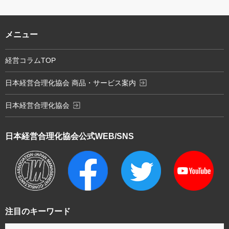
メニュー
経営コラムTOP
exit_to_app
日本経営合理化協会 商品・サービス案内
exit_to_app
日本経営合理化協会
日本経営合理化協会
公式WEB/SNS
注目のキーワード