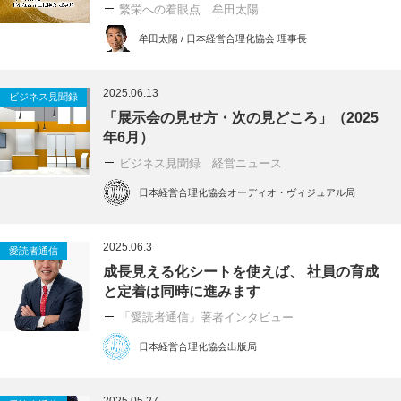
繁栄への着眼点 牟田太陽
牟田太陽 / 日本経営合理化協会 理事長
2025.06.13
ビジネス見聞録
「展示会の見せ方・次の見どころ」（2025
年6月）
ビジネス見聞録 経営ニュース
日本経営合理化協会オーディオ・ヴィジュアル局
2025.06.3
愛読者通信
成長見える化シートを使えば、 社員の育成
と定着は同時に進みます
「愛読者通信」著者インタビュー
日本経営合理化協会出版局