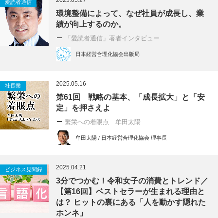
2025.05.27
愛読者通信
環境整備によって、なぜ社員が成長し、業
績が向上するのか。
「愛読者通信」著者インタビュー
日本経営合理化協会出版局
2025.05.16
社長業
第61回 戦略の基本、「成長拡大」と「安
定」を押さえよ
繁栄への着眼点 牟田太陽
牟田太陽 / 日本経営合理化協会 理事長
2025.04.21
ビジネス見聞録
3分でつかむ！令和女子の消費とトレンド／
【第16回】ベストセラーが生まれる理由と
は？ ヒットの裏にある「人を動かす隠れた
ホンネ」