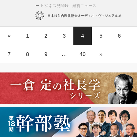
ビジネス見聞録 経営ニュース
日本経営合理化協会オーディオ・ヴィジュアル局
«
1
2
3
4
5
6
7
8
9
…
40
»