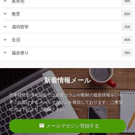
keyboard_arrow_down
業界別
489
keyboard_arrow_down
教育
814
keyboard_arrow_down
成功哲学
318
keyboard_arrow_down
生活
809
keyboard_arrow_down
協会便り
394
新着情報メール
日本経営合理化協会では経営コラムや教材の最新情報をいち
早くお届けするメールマガジンを発信しております。ご希望
の方は下記よりご登録下さい。
email
メールマガジン登録する