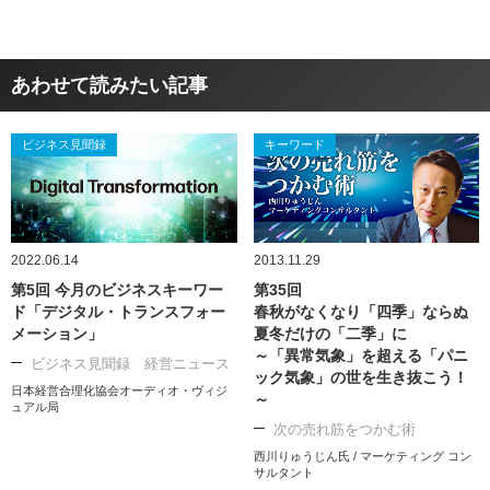
あわせて読みたい記事
ビジネス見聞録
キーワード
2022.06.14
2013.11.29
第5回 今月のビジネスキーワー
第35回
ド「デジタル・トランスフォー
春秋がなくなり「四季」ならぬ
メーション」
夏冬だけの「二季」に
～「異常気象」を超える「パニ
ビジネス見聞録 経営ニュース
ック気象」の世を生き抜こう！
日本経営合理化協会オーディオ・ヴィジ
～
ュアル局
次の売れ筋をつかむ術
西川りゅうじん氏 / マーケティング コン
サルタント