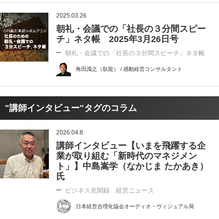
2025.03.26
朝礼・会議での「社長の３分間スピー
チ」ネタ帳 2025年3月26日号
朝礼・会議での「社長の３分間スピーチ」ネタ帳
角田識之（臥龍） / 感動経営コンサルタント
"講師インタビュー"タグのコラム
2026.04.8
講師インタビュー【いまを飛躍する企
業が取り組む「新時代のマネジメン
ト」】中島嵩学（なかじま たかあき）
氏
ビジネス見聞録 経営ニュース
日本経営合理化協会オーディオ・ヴィジュアル局