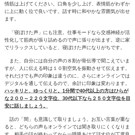
情筋は上げてください。口角を少し上げ、表情筋がわずか
に上に動く位で良いです。話す時に和やかな雰囲気が出せ
ます。
「寝ぼけた声」にも注意。仕事モードなら交感神経が活
性化して筋肉が張り詰めるので声に張りが出ます。逆に家
でリラックスしていると、寝ぼけた声になりがちです。
また、自分には自分の声の８割が骨伝導で聞こえていま
すが、人に伝える時は１０割空気を振動させて伝えます。
それだけでも声の印象は違うのに、さらにオンラインでは
デジタルを通して伝えるので、余計に印象は変わります。
ハッキリと、ゆっくりと。1分間で40代以上の方はひらが
な２００～２２０文字位、30代以下なら２５０文字位を目
安に話しましょう。
話の「間」も意識して取りましょう。お互い言葉が重な
ると、どちらの声もオンラインでは聞き取りにくくなりま
す。相手の話が終わってから一呼吸あけて話す位が丁度良