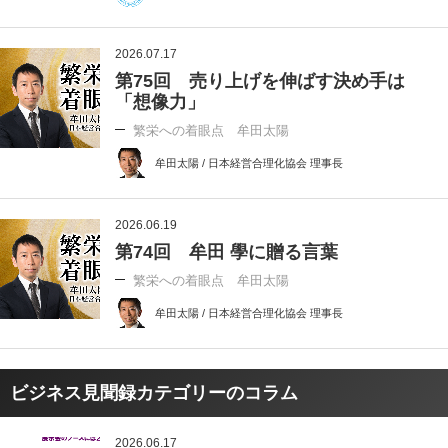
2026.07.17
第75回 売り上げを伸ばす決め手は
「想像力」
繁栄への着眼点 牟田太陽
牟田太陽 / 日本経営合理化協会 理事長
2026.06.19
第74回 牟田 學に贈る言葉
繁栄への着眼点 牟田太陽
牟田太陽 / 日本経営合理化協会 理事長
ビジネス見聞録カテゴリーのコラム
2026.06.17