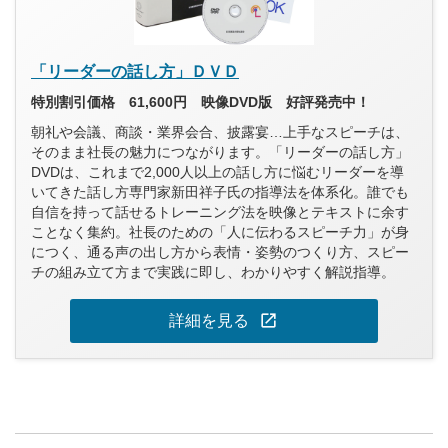
「リーダーの話し方」ＤＶＤ
特別割引価格 61,600円 映像DVD版 好評発売中！
朝礼や会議、商談・業界会合、披露宴…上手なスピーチは、
そのまま社長の魅力につながります。「リーダーの話し方」
DVDは、これまで2,000人以上の話し方に悩むリーダーを導
いてきた話し方専門家新田祥子氏の指導法を体系化。誰でも
自信を持って話せるトレーニング法を映像とテキストに余す
ことなく集約。社長のための「人に伝わるスピーチ力」が身
につく、通る声の出し方から表情・姿勢のつくり方、スピー
チの組み立て方まで実践に即し、わかりやすく解説指導。
open_in_new
詳細を見る