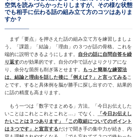
空気を読みづらかったりしますが、その様な状態
でも相手に伝わる話の組み立て方のコツはありま
すか？
まず「要点」を押さえた話の組み立て方を練習しましょ
う。「課題」「結論」「理由」の３つが話の骨格。これを
端的に説明できるようにします。
自分の話に自問自答を繰
り返す
のが効果的です。自分の中で話がよりクリアにな
り、余分な箇所も削ぎ落とせます。
もっと簡単な練習法
は、結論と理由を話した後に「例えば？」と言ってみる
こ
とです。すると具体例を脳が勝手に探し出すので、結果的
に話の精度も高まります。
もう一つは「数字でまとめる」方法。「今日お伝えした
いことはこれとこれとこれと…」でなく、
「今日お伝えし
たいことは３つあります」「この取組についてのポイント
は３つです」と宣言する
だけで聞き手の集中力が続き、内
容も理解されやすくなる。「でも忘れてて２つで終わった