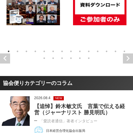
協会便りカテゴリーのコラム
2026.08.4
NEW
【追悼】鈴木敏文氏 言葉で伝える経
営（ジャーナリスト 勝見明氏）
「愛読者通信」著者インタビュー
日本経営合理化協会出版局