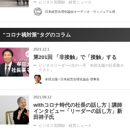
ビジネス見聞録 経営ニュース
日本経営合理化協会オーディオ・ヴィジュアル局
"コロナ禍対策"タグのコラム
2021.12.1
第201回 「非接触」で「接触」する
ビジネスリーダー×次の一手「牟田太陽の社長業ネ
クスト」
牟田太陽 / 日本経営合理化協会 理事長
2021.09.12
withコロナ時代の社長の話し方｜講師
インタビュー「リーダーの話し方」新
田祥子氏
ビジネス見聞録 経営ニュース