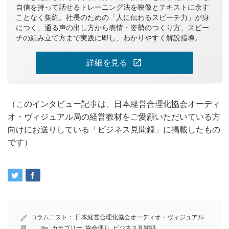
自信を持って話せるトレーニング法を映像とテキストに余す
ことなく集約。社長のための「人に伝わるスピーチ力」が身
につく、通る声の出し方から表情・姿勢のつくり方、スピー
チの組み立て方まで実践に即し、わかりやすく解説指導。
open_in_new
詳細を見る
（このインタビュー記事は、日本経営合理化協会オーディ
オ・ヴィジュアル局の経営教材をご愛顧いただいている方
向けにお送りしている「ビジネス見聞録」に掲載したもの
です）
コラムニスト：
日本経営合理化協会オーディオ・ヴィジュアル
局
カテゴリー:
協会便り
,
ビジネス見聞録