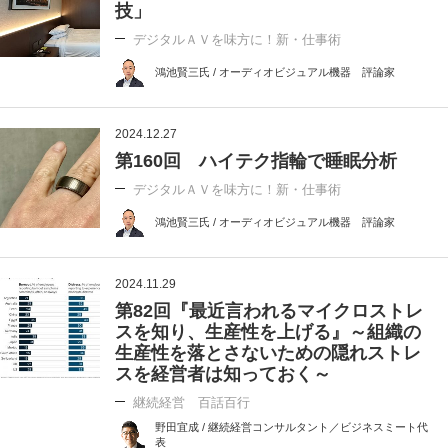
技」
デジタルＡＶを味方に！新・仕事術
鴻池賢三氏 / オーディオビジュアル機器 評論家
2024.12.27
第160回 ハイテク指輪で睡眠分析
デジタルＡＶを味方に！新・仕事術
鴻池賢三氏 / オーディオビジュアル機器 評論家
2024.11.29
第82回『最近言われるマイクロストレ
スを知り、生産性を上げる』～組織の
生産性を落とさないための隠れストレ
スを経営者は知っておく～
継続経営 百話百行
野田宜成 / 継続経営コンサルタント／ビジネスミート代
表