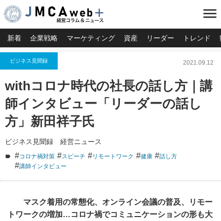
menu
新着
企業戦略
マーケティング
資産
リーダー
トレンド
ビジネス見聞録
2021.09.12
withコロナ時代の社長の話し方｜講
師インタビュー「リーダーの話し
方」新田祥子氏
ビジネス見聞録 経営ニュース
#
#
#
#
#
コロナ禍対策
スピーチ
リモートワーク
健康
話し方
#
講師インタビュー
マスク着用の常態化、オンライン会議の普及、リモー
トワークの増加…コロナ禍でコミュニケーションの形も大