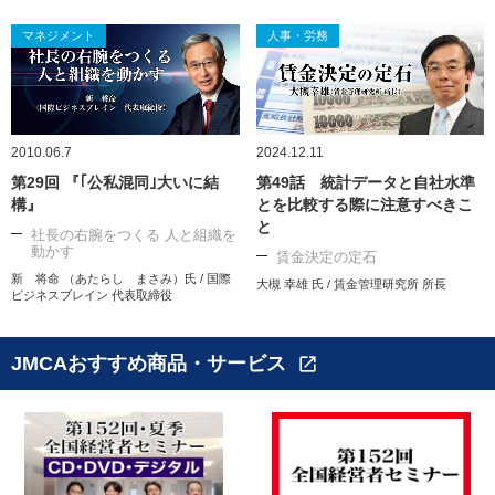
マネジメント
人事・労務
2010.06.7
2024.12.11
第29回 『｢公私混同｣大いに結
第49話 統計データと自社水準
構』
とを比較する際に注意すべきこ
と
社長の右腕をつくる 人と組織を
動かす
賃金決定の定石
新 将命 （あたらし まさみ）氏 / 国際
大槻 幸雄 氏 / 賃金管理研究所 所長
ビジネスブレイン 代表取締役
JMCAおすすめ商品・サービス
open_in_new