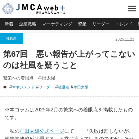
menu
新着
企業戦略
マーケティング
資産
リーダー
トレンド
社長業
2025.11.21
第67回 悪い報告が上がってこない
のは社風を疑うこと
繁栄への着眼点 牟田太陽
#
#
#
#
マネジメント
リーダー
後継者
牟田太陽
※本コラムは2025年2月の繁栄への着眼点を掲載したもの
です。
私の
牟田太陽公式ページ
にて、「『失敗は罰しないが、
報告義務違反は罰する』と常に言っているのですが、それ