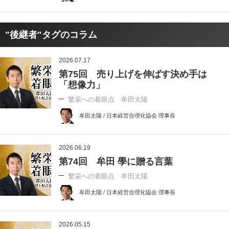
"後継者"タグのコラム
2026.07.17
第75回 売り上げを伸ばす決め手は
「想像力」
繁栄への着眼点 牟田太陽
牟田太陽 / 日本経営合理化協会 理事長
2026.06.19
第74回 牟田 學に贈る言葉
繁栄への着眼点 牟田太陽
牟田太陽 / 日本経営合理化協会 理事長
2026.05.15