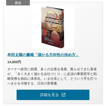
書籍
牟田太陽の書籍「儲かる方向性の決め方」
14,850円
オーナー経営に精通、多くの企業を発展、甦らせてきた著者
が、「永く大きく儲かる会社づくり」に必須の事業哲学と戦
略実務を独自に体系化。いま社長として、どういう手を打つ
べきかを示唆する、注目の実務書。
open_in_new
詳細を見る