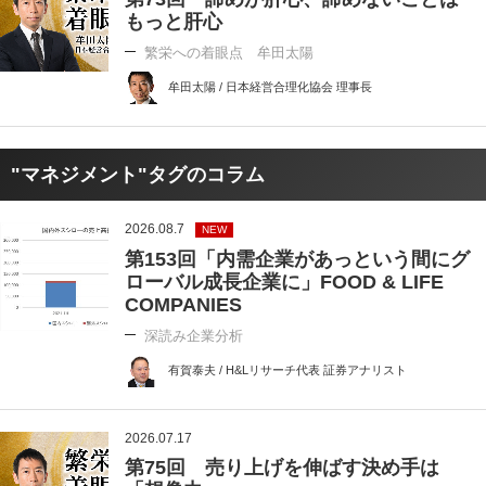
もっと肝心
繁栄への着眼点 牟田太陽
牟田太陽 / 日本経営合理化協会 理事長
"マネジメント"タグのコラム
2026.08.7
NEW
第153回「内需企業があっという間にグ
ローバル成長企業に」FOOD & LIFE
COMPANIES
深読み企業分析
有賀泰夫 / H&Lリサーチ代表 証券アナリスト
2026.07.17
第75回 売り上げを伸ばす決め手は