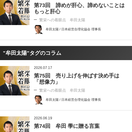
第73回 諦めが肝心、諦めないことは
もっと肝心
繁栄への着眼点 牟田太陽
牟田太陽 / 日本経営合理化協会 理事長
"牟田太陽"タグのコラム
2026.07.17
第75回 売り上げを伸ばす決め手は
「想像力」
繁栄への着眼点 牟田太陽
牟田太陽 / 日本経営合理化協会 理事長
2026.06.19
第74回 牟田 學に贈る言葉