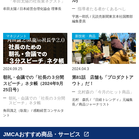
ル)
「牟田太陽の社長業ネクスト」
指導者たる者かくあるべし
牟田太陽 / 日本経営合理化協会 理事長
宇惠一郎氏 / 元読売新聞東京本社国際部
編集委員
マネジメント
新技術・商品
2024.09.25
2024.04.3
朝礼・会議での「社長の３分間
第81話 店舗も「プロダクトア
スピーチ」ネタ帳（2024年9月
ウト」だ！
25日号）
北村森の「今月のヒット商品」
朝礼・会議での「社長の３分間
北村 森氏 / 『日経トレンディ』元編集
スピーチ」ネタ帳
長／商品ジャーナリスト
角田識之（臥龍） / 感動経営コンサルタ
ント
JMCAおすすめ商品・サービス
open_in_new