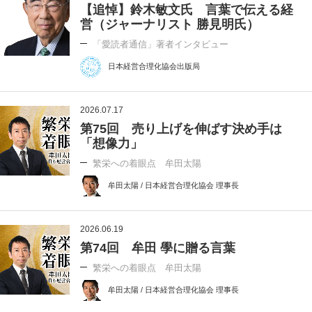
【追悼】鈴木敏文氏 言葉で伝える経
営（ジャーナリスト 勝見明氏）
「愛読者通信」著者インタビュー
日本経営合理化協会出版局
2026.07.17
第75回 売り上げを伸ばす決め手は
「想像力」
繁栄への着眼点 牟田太陽
牟田太陽 / 日本経営合理化協会 理事長
2026.06.19
第74回 牟田 學に贈る言葉
繁栄への着眼点 牟田太陽
牟田太陽 / 日本経営合理化協会 理事長