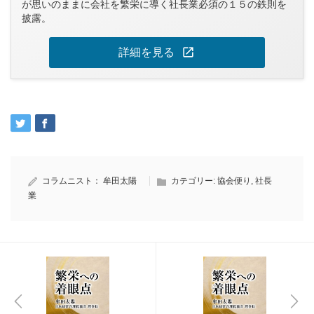
が思いのままに会社を繁栄に導く社長業必須の１５の鉄則を
披露。
open_in_new
詳細を見る
コラムニスト：
牟田太陽
カテゴリー:
協会便り
,
社長
業