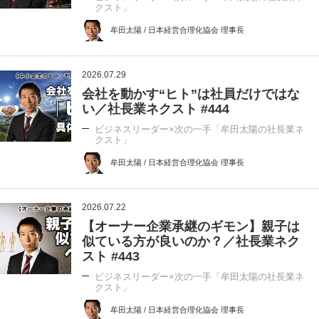
クスト」
牟田太陽 / 日本経営合理化協会 理事長
2026.07.29
会社を動かす“ヒト”は社員だけではな
い／社長業ネクスト #444
ビジネスリーダー×次の一手「牟田太陽の社長業ネ
クスト」
牟田太陽 / 日本経営合理化協会 理事長
2026.07.22
【オーナー企業承継のギモン】親子は
似ている方が良いのか？／社長業ネク
スト #443
ビジネスリーダー×次の一手「牟田太陽の社長業ネ
クスト」
牟田太陽 / 日本経営合理化協会 理事長