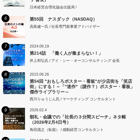
日本経営合理化協会出版局 /
6
第55回 ナスダック（NASDAQ）
高島健一氏 / 社長専門新事業アドバイザー
7
2024.06.19
第214話 「働く人が集まらない！」
井上和弘氏 / アイ・シー・オーコンサルティング 会長
8
2015.06.26
第54回 "おもしろポスター・看板"が少店街を「笑店
街」にする！～「"迷作"（謎作？）ポスター・看板」
傑作ライブラリー～
西川りゅうじん氏 / マーケティング コンサルタント
9
2026.02.4
朝礼・会議での「社長の３分間スピーチ」ネタ帳
（2026年2月4日号）
角田識之（臥龍） / 感動経営コンサルタント