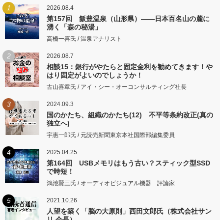
1
2026.08.4
第157回 飯豊温泉（山形県）――日本百名山の麓に
湧く「森の秘湯」
高橋一喜氏 / 温泉アナリスト
2
2026.08.7
相談15：銀行がやたらと固定金利を勧めてきます！や
はり固定がよいのでしょうか！
古山喜章氏 / アイ・シー・オーコンサルティング社長
3
2024.09.3
国のかたち、組織のかたち(12) 不平等条約改正(真の
独立へ)
宇惠一郎氏 / 元読売新聞東京本社国際部編集委員
4
2025.04.25
第164回 USBメモリはもう古い？スティック型SSD
で時短！
鴻池賢三氏 / オーディオビジュアル機器 評論家
5
2021.10.26
人望を築く「脳の大原則」西田文郎氏（株式会社サン
リ 会長）