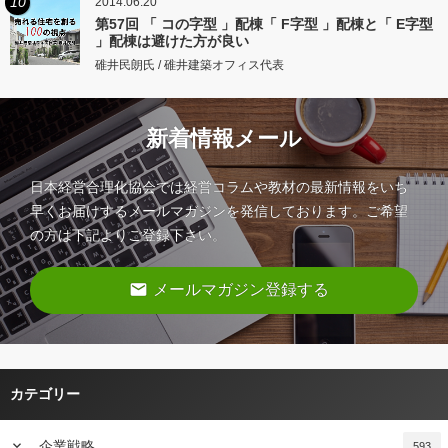
10
2014.06.20
第57回 「 コの字型 」配棟「 F字型 」配棟と「 E字型
」配棟は避けた方が良い
碓井民朗氏 / 碓井建築オフィス代表
新着情報メール
日本経営合理化協会では経営コラムや教材の最新情報をいち
早くお届けするメールマガジンを発信しております。ご希望
の方は下記よりご登録下さい。
email
メールマガジン登録する
カテゴリー
keyboard_arrow_down
企業戦略
593