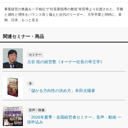
事業経営の奥義を一子相伝で“社長業指導の教祖”牟田學より伝授された、手腕
と感性と理性をバランス良く備えた次代のリーダー。 大学卒業と同時に、単
独、日本…もっと見る
関連セミナー・商品
セミナー
元谷 拓の経営塾《オーナー社長の帝王学》
本
「儲かる方向性の決め方」牟田太陽著
音声・映像
「2026年夏季・全国経営者セミナー」音声・動画 一
括申込み