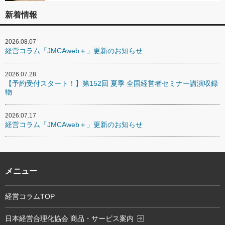
新着情報
2026.08.07
経営コラム「JMCAweb＋」更新のお知らせ
2026.07.28
【予約受付スタート！】第152回 夏季 全国経営者セミナー講演収録
物
2026.07.17
経営コラム「JMCAweb＋」更新のお知らせ
メニュー
経営コラムTOP
exit_to_app
日本経営合理化協会 商品・サービス案内