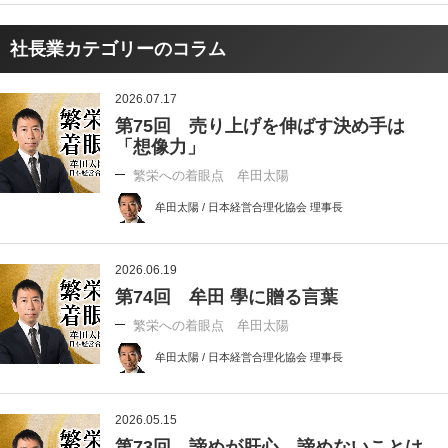
社長業カテゴリーのコラム
2026.07.17
第75回 売り上げを伸ばす決め手は
「想像力」
繁栄への着眼点 牟田太陽
牟田太陽 / 日本経営合理化協会 理事長
2026.06.19
第74回 牟田 學に贈る言葉
繁栄への着眼点 牟田太陽
牟田太陽 / 日本経営合理化協会 理事長
2026.05.15
第73回 諦めが肝心、諦めないことは