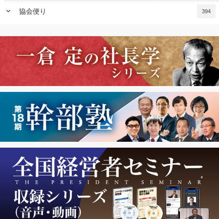
keyboard_arrow_down
協会便り
394