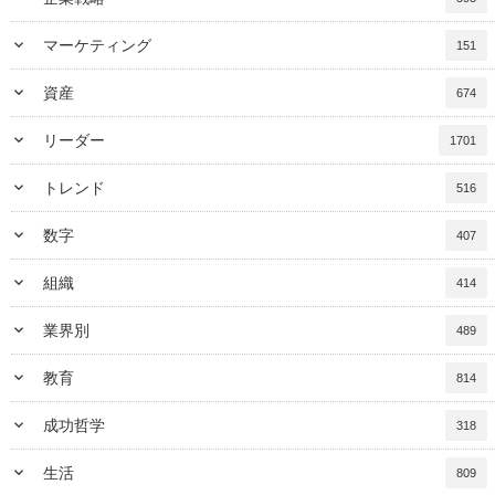
keyboard_arrow_down
マーケティング
151
keyboard_arrow_down
資産
674
keyboard_arrow_down
リーダー
1701
keyboard_arrow_down
トレンド
516
keyboard_arrow_down
数字
407
keyboard_arrow_down
組織
414
keyboard_arrow_down
業界別
489
keyboard_arrow_down
教育
814
keyboard_arrow_down
成功哲学
318
keyboard_arrow_down
生活
809