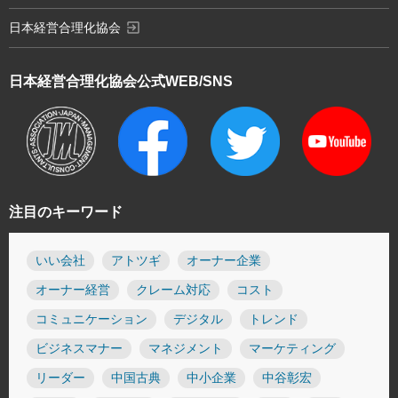
exit_to_app
日本経営合理化協会
日本経営合理化協会
公式WEB/SNS
注目のキーワード
いい会社
アトツギ
オーナー企業
オーナー経営
クレーム対応
コスト
コミュニケーション
デジタル
トレンド
ビジネスマナー
マネジメント
マーケティング
リーダー
中国古典
中小企業
中谷彰宏