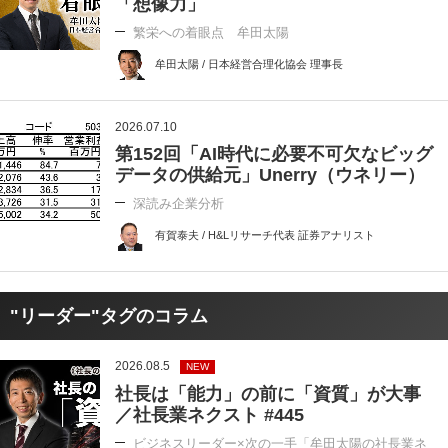
「想像力」
繁栄への着眼点 牟田太陽
牟田太陽 / 日本経営合理化協会 理事長
2026.07.10
第152回「AI時代に必要不可欠なビッグ
データの供給元」Unerry（ウネリー）
深読み企業分析
有賀泰夫 / H&Lリサーチ代表 証券アナリスト
"リーダー"タグのコラム
2026.08.5
NEW
社長は「能力」の前に「資質」が大事
／社長業ネクスト #445
ビジネスリーダー×次の一手「牟田太陽の社長業ネ