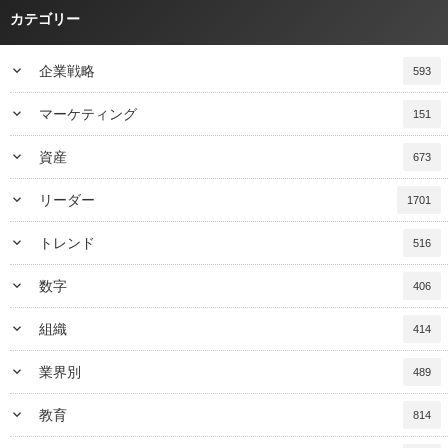
カテゴリー
keyboard_arrow_down
企業戦略
593
keyboard_arrow_down
マーケティング
151
keyboard_arrow_down
資産
673
keyboard_arrow_down
リーダー
1701
keyboard_arrow_down
トレンド
516
keyboard_arrow_down
数字
406
keyboard_arrow_down
組織
414
keyboard_arrow_down
業界別
489
keyboard_arrow_down
教育
814