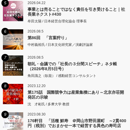
5
2026.04.22
事業とは売ることではなく責任を引き受けること｜社
長業ネクスト#430
牟田太陽 / 日本経営合理化協会 理事長
6
2026.08.5
第86回 「言葉狩り」
中村義裕氏 / 日本文化研究家／演劇評論家
7
2026.08.5
朝礼・会議での「社長の３分間スピーチ」ネタ帳
（2026年8月5日号）
角田識之（臥龍） / 感動経営コンサルタント
8
2023.12.20
第175話 国際競争力は産業集積にあり～北京亦荘開
発区の示唆
沈 才彬氏 / 多摩大学 教授
9
2023.08.30
176軒目 「活種 鮮寿 ＠岡山市野田屋町 ～2貫400
円（税別）でおまかせ一本で経営する異色の寿司店