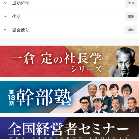
keyboard_arrow_down
成功哲学
318
keyboard_arrow_down
生活
809
keyboard_arrow_down
協会便り
394