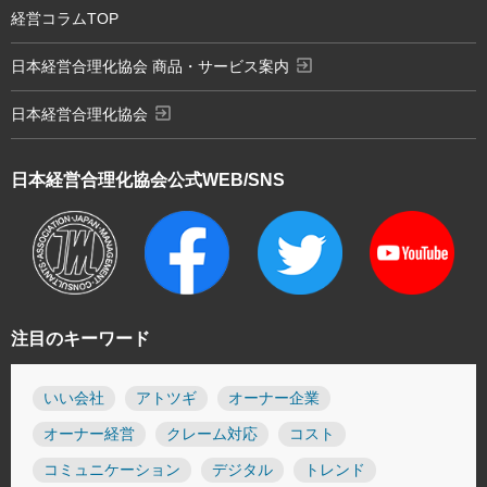
経営コラムTOP
exit_to_app
日本経営合理化協会 商品・サービス案内
exit_to_app
日本経営合理化協会
日本経営合理化協会
公式WEB/SNS
注目のキーワード
いい会社
アトツギ
オーナー企業
オーナー経営
クレーム対応
コスト
コミュニケーション
デジタル
トレンド