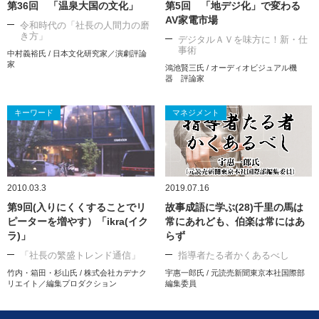
第36回 「温泉大国の文化」
第5回 「地デジ化」で変わる
AV家電市場
令和時代の「社長の人間力の磨
き方」
デジタルＡＶを味方に！新・仕
事術
中村義裕氏 / 日本文化研究家／演劇評論
家
鴻池賢三氏 / オーディオビジュアル機
器 評論家
キーワード
マネジメント
2010.03.3
2019.07.16
第9回(入りにくくすることでリ
故事成語に学ぶ(28)千里の馬は
ピーターを増やす）「ikra(イク
常にあれども、伯楽は常にはあ
ラ)」
らず
「社長の繁盛トレンド通信」
指導者たる者かくあるべし
竹内・箱田・杉山氏 / 株式会社カデナク
宇惠一郎氏 / 元読売新聞東京本社国際部
リエイト／編集プロダクション
編集委員