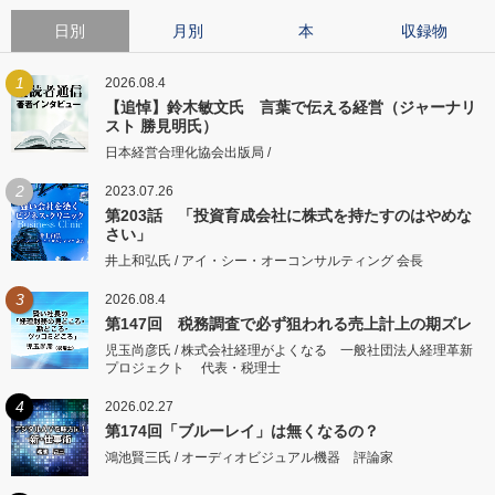
日別
月別
本
収録物
1
2026.08.4
【追悼】鈴木敏文氏 言葉で伝える経営（ジャーナリ
スト 勝見明氏）
日本経営合理化協会出版局 /
2
2023.07.26
第203話 「投資育成会社に株式を持たすのはやめな
さい」
井上和弘氏 / アイ・シー・オーコンサルティング 会長
3
2026.08.4
第147回 税務調査で必ず狙われる売上計上の期ズレ
児玉尚彦氏 / 株式会社経理がよくなる 一般社団法人経理革新
プロジェクト 代表・税理士
4
2026.02.27
第174回「ブルーレイ」は無くなるの？
鴻池賢三氏 / オーディオビジュアル機器 評論家