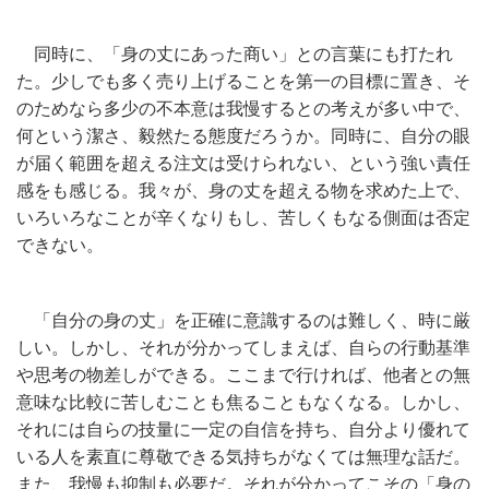
同時に、「身の丈にあった商い」との言葉にも打たれ
た。少しでも多く売り上げることを第一の目標に置き、そ
のためなら多少の不本意は我慢するとの考えが多い中で、
何という潔さ、毅然たる態度だろうか。同時に、自分の眼
が届く範囲を超える注文は受けられない、という強い責任
感をも感じる。我々が、身の丈を超える物を求めた上で、
いろいろなことが辛くなりもし、苦しくもなる側面は否定
できない。
「自分の身の丈」を正確に意識するのは難しく、時に厳
しい。しかし、それが分かってしまえば、自らの行動基準
や思考の物差しができる。ここまで行ければ、他者との無
意味な比較に苦しむことも焦ることもなくなる。しかし、
それには自らの技量に一定の自信を持ち、自分より優れて
いる人を素直に尊敬できる気持ちがなくては無理な話だ。
また、我慢も抑制も必要だ。それが分かってこその「身の