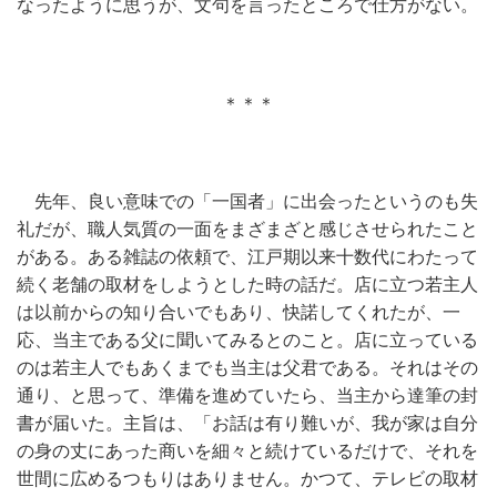
なったように思うが、文句を言ったところで仕方がない。
＊＊＊
先年、良い意味での「一国者」に出会ったというのも失
礼だが、職人気質の一面をまざまざと感じさせられたこと
がある。ある雑誌の依頼で、江戸期以来十数代にわたって
続く老舗の取材をしようとした時の話だ。店に立つ若主人
は以前からの知り合いでもあり、快諾してくれたが、一
応、当主である父に聞いてみるとのこと。店に立っている
のは若主人でもあくまでも当主は父君である。それはその
通り、と思って、準備を進めていたら、当主から達筆の封
書が届いた。主旨は、「お話は有り難いが、我が家は自分
の身の丈にあった商いを細々と続けているだけで、それを
世間に広めるつもりはありません。かつて、テレビの取材