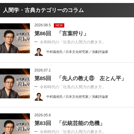
人間学・古典カテゴリーのコラム
2026.08.5
NEW
第86回 「言葉狩り」
令和時代の「社長の人間力の磨き方」
中村義裕氏 / 日本文化研究家／演劇評論家
2026.07.1
第85回 「先人の教え⑧ 左とん平」
令和時代の「社長の人間力の磨き方」
中村義裕氏 / 日本文化研究家／演劇評論家
2026.05.6
第83回 「伝統芸能の危機」
令和時代の「社長の人間力の磨き方」