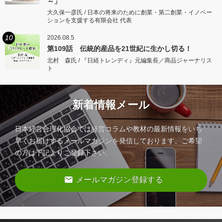
～」
大久保一彦氏 / 日本の将来のために創業・第二創業・イノベー
ションを支援する有限会社 代表
10
2026.08.5
第109話 伝統的産品を21世紀に生かし切る！
北村 森氏 / 『日経トレンディ』元編集長／商品ジャーナリス
ト
新着情報メール
日本経営合理化協会では経営コラムや教材の最新情報をいち
早くお届けするメールマガジンを発信しております。ご希望
の方は下記よりご登録下さい。
email
メールマガジン登録する