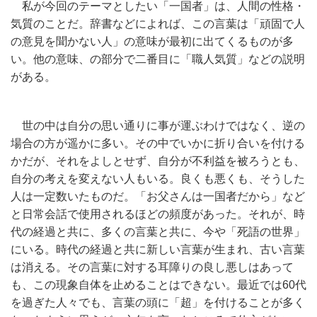
私が今回のテーマとしたい「一国者」は、人間の性格・
気質のことだ。辞書などによれば、この言葉は「頑固で人
の意見を聞かない人」の意味が最初に出てくるものが多
い。他の意味、の部分で二番目に「職人気質」などの説明
がある。
世の中は自分の思い通りに事が運ぶわけではなく、逆の
場合の方が遥かに多い。その中でいかに折り合いを付ける
かだが、それをよしとせず、自分が不利益を被ろうとも、
自分の考えを変えない人もいる。良くも悪くも、そうした
人は一定数いたものだ。「お父さんは一国者だから」など
と日常会話で使用されるほどの頻度があった。それが、時
代の経過と共に、多くの言葉と共に、今や「死語の世界」
にいる。時代の経過と共に新しい言葉が生まれ、古い言葉
は消える。その言葉に対する耳障りの良し悪しはあって
も、この現象自体を止めることはできない。最近では60代
を過ぎた人々でも、言葉の頭に「超」を付けることが多く