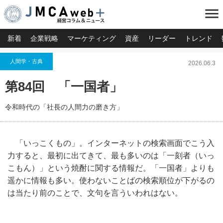
menu
新着
企業戦略
マーケティング
資産
リーダー
トレンド
人間学・古典
2026.06.3
第84回 「一国者」
令和時代の「社長の人間力の磨き方」
「いっこくもの」。インターネットの検索画面でこう入
力すると、最初に出てきて、最も多いのは「一刻者（いっ
こもん）」という焼酎に関する情報だ。「一国者」よりも
遥かに情報も多い。使わないことばの検索順位が下がるの
は当たり前のことで、文句を言ういわれはない。