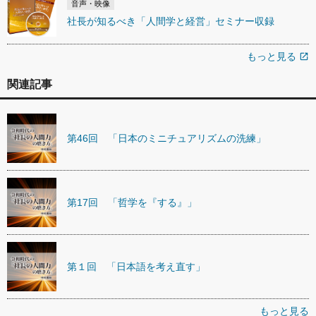
音声・映像
社長が知るべき「人間学と経営」セミナー収録
もっと見る
open_in_new
関連記事
第46回 「日本のミニチュアリズムの洗練」
第17回 「哲学を『する』」
第１回 「日本語を考え直す」
もっと見る