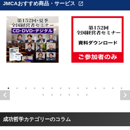
JMCAおすすめ商品・サービス
open_in_new
成功哲学カテゴリーのコラム