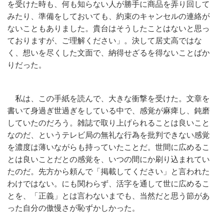
を受けた時も、何も知らない人が勝手に商品を弄り回して
みたり、準備をしておいても、約束のキャンセルの連絡が
ないこともありました。貴台はそうしたことはないと思っ
ておりますが、ご理解ください」。決して居丈高ではな
く、想いを尽くした文面で、納得せざるを得ないことばか
りだった。
私は、この手紙を読んで、大きな衝撃を受けた。文章を
書いて身過ぎ世過ぎをしている中で、感覚が麻痺し、鈍磨
していたのだろう。雑誌で取り上げられることは良いこと
なのだ、というテレビ局の無礼な行為を批判できない感覚
を濃度は薄いながらも持っていたことだ。世間に広めるこ
とは良いことだとの感覚を、いつの間にか刷り込まれてい
たのだ。先方から頼んで「掲載してください」と言われた
わけではない。にも関わらず、活字を通して世に広めるこ
とを、「正義」とは言わないまでも、当然だと思う節があ
った自分の傲慢さが恥ずかしかった。