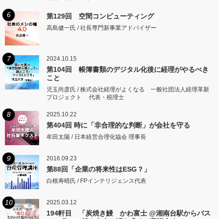
6
第129回 空間コンピューティング
高島健一氏 / 社長専門新事業アドバイザー
7
2024.10.15
第104回 帳簿書類のデジタル化後に経理がやるべき
こと
児玉尚彦氏 / 株式会社経理がよくなる 一般社団法人経理革新
プロジェクト 代表・税理士
8
2025.10.22
第404回 時に「非合理的な判断」が会社を守る
牟田太陽 / 日本経営合理化協会 理事長
9
2016.09.23
第88回「企業の将来性はESG？」
白根寿晴氏 / FPインテリジェンス代表
10
2025.03.12
194軒目 「炭焼き鰻 かわ富士 @湘南台駅からバス