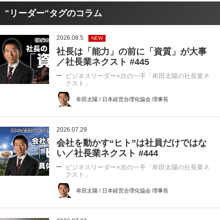
"リーダー"タグのコラム
2026.08.5
NEW
社長は「能力」の前に「資質」が大事
／社長業ネクスト #445
ビジネスリーダー×次の一手「牟田太陽の社長業ネ
クスト」
牟田太陽 / 日本経営合理化協会 理事長
2026.07.29
会社を動かす“ヒト”は社員だけではな
い／社長業ネクスト #444
ビジネスリーダー×次の一手「牟田太陽の社長業ネ
クスト」
牟田太陽 / 日本経営合理化協会 理事長