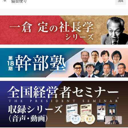
keyboard_arrow_down
協会便り
394