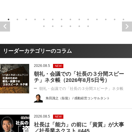
リーダーカテゴリーのコラム
2026.08.5
NEW
朝礼・会議での「社長の３分間スピー
チ」ネタ帳（2026年8月5日号）
朝礼・会議での「社長の３分間スピーチ」ネタ帳
角田識之（臥龍） / 感動経営コンサルタント
2026.08.5
NEW
社長は「能力」の前に「資質」が大事
／社長業ネクスト #445