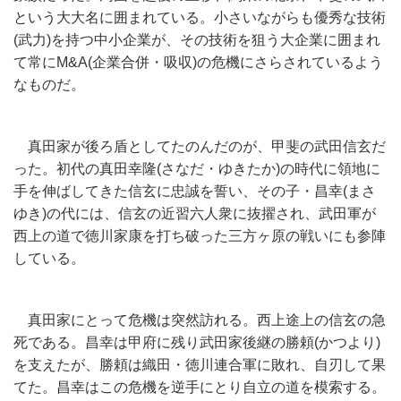
という大大名に囲まれている。小さいながらも優秀な技術
(武力)を持つ中小企業が、その技術を狙う大企業に囲まれ
て常にM&A(企業合併・吸収)の危機にさらされているよう
なものだ。
真田家が後ろ盾としてたのんだのが、甲斐の武田信玄だ
った。初代の真田幸隆(さなだ・ゆきたか)の時代に領地に
手を伸ばしてきた信玄に忠誠を誓い、その子・昌幸(まさ
ゆき)の代には、信玄の近習六人衆に抜擢され、武田軍が
西上の道で徳川家康を打ち破った三方ヶ原の戦いにも参陣
している。
真田家にとって危機は突然訪れる。西上途上の信玄の急
死である。昌幸は甲府に残り武田家後継の勝頼(かつより)
を支えたが、勝頼は織田・徳川連合軍に敗れ、自刃して果
てた。昌幸はこの危機を逆手にとり自立の道を模索する。