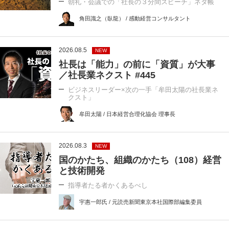
朝礼・会議での「社長の３分間スピーチ」ネタ帳
角田識之（臥龍） / 感動経営コンサルタント
2026.08.5
NEW
社長は「能力」の前に「資質」が大事
／社長業ネクスト #445
ビジネスリーダー×次の一手「牟田太陽の社長業ネ
クスト」
牟田太陽 / 日本経営合理化協会 理事長
2026.08.3
NEW
国のかたち、組織のかたち（108）経営
と技術開発
指導者たる者かくあるべし
宇惠一郎氏 / 元読売新聞東京本社国際部編集委員