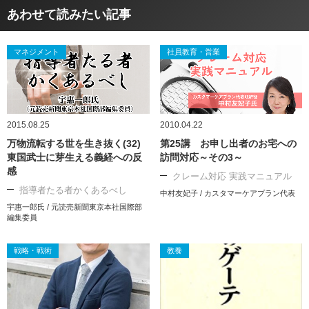
あわせて読みたい記事
マネジメント
社員教育・営業
2015.08.25
2010.04.22
万物流転する世を生き抜く(32)
第25講 お申し出者のお宅への
東国武士に芽生える義経への反
訪問対応～その3～
感
クレーム対応 実践マニュアル
指導者たる者かくあるべし
中村友妃子 / カスタマーケアプラン代表
宇惠一郎氏 / 元読売新聞東京本社国際部
編集委員
戦略・戦術
教養