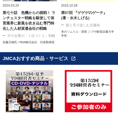
2024.03.20
2016.10.28
第七十話 危機からの挑戦！ ラ
第57回 『ゲゲゲのゲーテ』
ンチェスター戦略を駆使して保
(著・水木しげる)
育業界に新風を吹き込む専門特
眼と耳で楽しむ読書術
化した人材派遣会社の戦略
本のソムリエ・団長 シブヤ駅前読書大学
中小企業の「１位づくり」戦略
学長
佐藤元相氏 / NNA株式会社 代表取締役
JMCAおすすめ商品・サービス
open_in_new