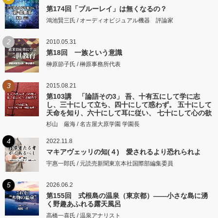
第174回「ブルーレイ」は無くなるの？
鴻池賢三氏 / オーディオビジュアル機器 評論家
2
2010.05.31
第18回 一族という意識
榊原節子氏 / 榊原事務所代表
3
2015.08.21
第103講 「論語その3」 吾、十有五にして学に志
し、三十にして立ち、四十にして惑わず。 五十にして
天命を知り、六十にして耳に従い、 七十にして心の欲
するところに従いて矩をこえず。
杉山 厳海 / 名古屋大原学園 学園長
4
2022.11.8
マキアヴェッリの知(４) 愛されるより恐れられよ
宇惠一郎氏 / 元読売新聞東京本社国際部編集委員
5
2026.06.2
第155回 式根島の温泉（東京都）――小さな島に湧
く野趣あふれる露天風呂
高橋一喜氏 / 温泉アナリスト