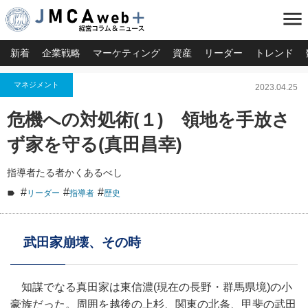
menu
新着
企業戦略
マーケティング
資産
リーダー
トレンド
マネジメント
2023.04.25
危機への対処術(１) 領地を手放さ
ず家を守る(真田昌幸)
指導者たる者かくあるべし
#
#
#
リーダー
指導者
歴史
武田家崩壊、その時
知謀でなる真田家は東信濃(現在の長野・群馬県境)の小
豪族だった。周囲を越後の上杉、関東の北条、甲斐の武田