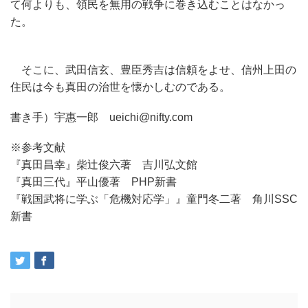
て何よりも、領民を無用の戦争に巻き込むことはなかっ
た。
そこに、武田信玄、豊臣秀吉は信頼をよせ、信州上田の
住民は今も真田の治世を懐かしむのである。
書き手）宇惠一郎 ueichi@nifty.com
※参考文献
『真田昌幸』柴辻俊六著 吉川弘文館
『真田三代』平山優著 PHP新書
『戦国武将に学ぶ「危機対応学」』童門冬二著 角川SSC
新書