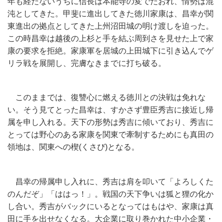
年も経たないうちに信長は本能寺の変でたおれ、情勢は混
沌としてきた。甲斐に進出してきた徳川家康は、昌幸が関
東進出の拠点としてきた上州沼田城の明け渡しを迫った。
この時昌幸は越後の上杉と手を結ぶ周到さを見せた上で家
康の要求を拒絶。家康軍を居城の上田城下に引き込んでゲ
リラ戦を展開し、完膚なきまでに打ち破る。
このままでは、復讐心に燃える徳川との決戦は免れな
い。そう見てとった昌幸は、すかさず豊臣秀吉に接近し帰
属を申し入れる。天下の形勢は秀吉に傾いており、秀吉に
とっては野心のある家康を関東で牽制するためにも真田の
領地は、関東への楔(くさび)となる。
昌幸の帰属申し入れに、秀吉は肩を叩いて「よろしくた
のんだぞ」「ははっ！」。戦国の天下争いは狐と狸の化か
し合い。秀吉がバックにいるとなってはもはや、家康は真
田に手を出せなくなる。大企業に取り巻かれた中小企業・