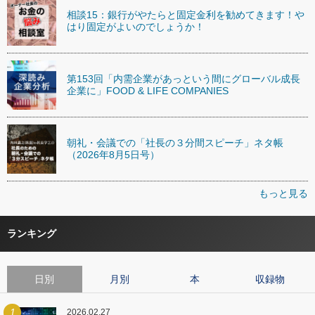
相談15：銀行がやたらと固定金利を勧めてきます！や
はり固定がよいのでしょうか！
第153回「内需企業があっという間にグローバル成長
企業に」FOOD & LIFE COMPANIES
朝礼・会議での「社長の３分間スピーチ」ネタ帳
（2026年8月5日号）
もっと見る
ランキング
日別
月別
本
収録物
1
2026.02.27