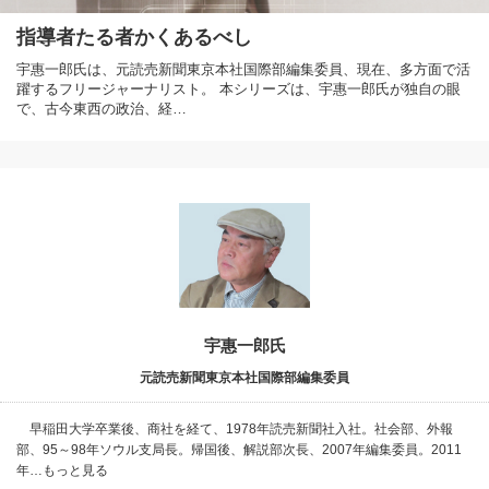
指導者たる者かくあるべし
宇惠一郎氏は、元読売新聞東京本社国際部編集委員、現在、多方面で活
躍するフリージャーナリスト。 本シリーズは、宇惠一郎氏が独自の眼
で、古今東西の政治、経…
宇惠一郎氏
元読売新聞東京本社国際部編集委員
早稲田大学卒業後、商社を経て、1978年読売新聞社入社。社会部、外報
部、95～98年ソウル支局長。帰国後、解説部次長、2007年編集委員。2011
年…もっと見る