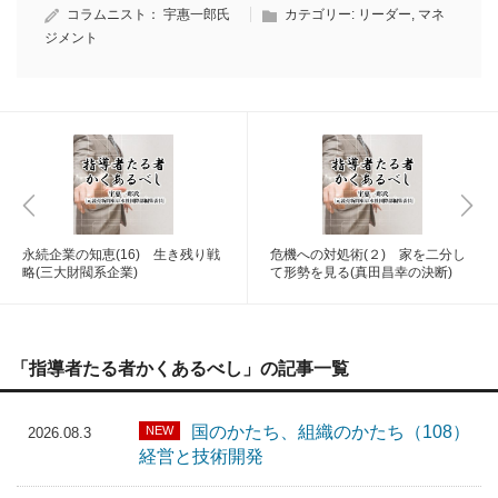
コラムニスト：
宇惠一郎氏
カテゴリー:
リーダー
,
マネ
ジメント
永続企業の知恵(16) 生き残り戦
危機への対処術(２) 家を二分し
略(三大財閥系企業)
て形勢を見る(真田昌幸の決断)
「指導者たる者かくあるべし」の記事一覧
国のかたち、組織のかたち（108）
NEW
2026.08.3
経営と技術開発