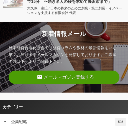
で15分 〜焼き名人の鰻を求めて藤沢市まで」
大久保一彦氏 / 日本の将来のために創業・第二創業・イノベー
ションを支援する有限会社 代表
新着情報メール
日本経営合理化協会では経営コラムや教材の最新情報をいち
早くお届けするメールマガジンを発信しております。ご希望
の方は下記よりご登録下さい。
email
メールマガジン登録する
カテゴリー
keyboard_arrow_down
企業戦略
593