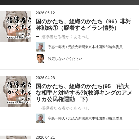
2026.05.12
国のかたち、組織のかたち（96）非対
称戦略①（膠着するイラン情勢）
指導者たる者かくあるべし
宇惠一郎氏 / 元読売新聞東京本社国際部編集委員
設定しないでください
2026.04.28
国のかたち、組織のかたち(95 )強大
な相手と対峙する㉑(牧師キングのアメ
リカ公民権運動 下)
指導者たる者かくあるべし
宇惠一郎氏 / 元読売新聞東京本社国際部編集委員
2026.04.21