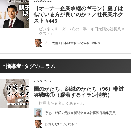
2026.07.22
【オーナー企業承継のギモン】親子は
似ている方が良いのか？／社長業ネク
スト #443
ビジネスリーダー×次の一手「牟田太陽の社長業ネ
クスト」
牟田太陽 / 日本経営合理化協会 理事長
"指導者"タグのコラム
2026.05.12
国のかたち、組織のかたち（96）非対
称戦略①（膠着するイラン情勢）
指導者たる者かくあるべし
宇惠一郎氏 / 元読売新聞東京本社国際部編集委員
設定しないでください