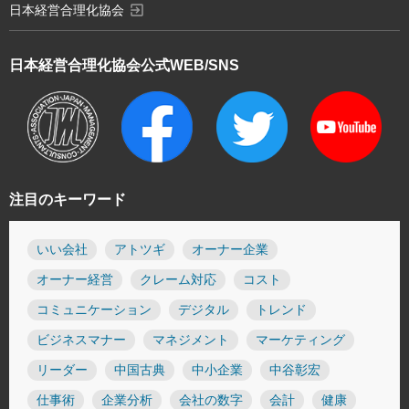
exit_to_app
日本経営合理化協会
日本経営合理化協会
公式WEB/SNS
注目のキーワード
いい会社
アトツギ
オーナー企業
オーナー経営
クレーム対応
コスト
コミュニケーション
デジタル
トレンド
ビジネスマナー
マネジメント
マーケティング
リーダー
中国古典
中小企業
中谷彰宏
仕事術
企業分析
会社の数字
会計
健康