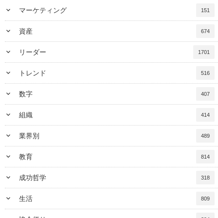
keyboard_arrow_down
マーケティング
151
keyboard_arrow_down
資産
674
keyboard_arrow_down
リーダー
1701
keyboard_arrow_down
トレンド
516
keyboard_arrow_down
数字
407
keyboard_arrow_down
組織
414
keyboard_arrow_down
業界別
489
keyboard_arrow_down
教育
814
keyboard_arrow_down
成功哲学
318
keyboard_arrow_down
生活
809