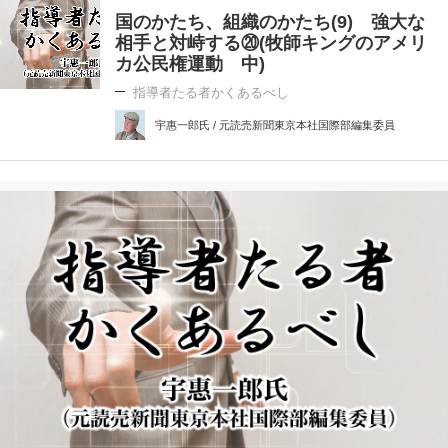
国のかたち、組織のかたち(9) 強大な
相手と対峙する⑳(牧師キングのアメリ
カ公民権運動 中)
指導者たる者かくあるべし
宇惠一郎氏 / 元読売新聞東京本社国際部編集委員