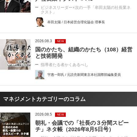
ビジネスリーダー×次の一手「牟田太陽の社長業ネ
クスト」
牟田太陽 / 日本経営合理化協会 理事長
2026.08.3
NEW
国のかたち、組織のかたち（108）経営
と技術開発
指導者たる者かくあるべし
宇惠一郎氏 / 元読売新聞東京本社国際部編集委員
マネジメントカテゴリーのコラム
2026.08.5
NEW
朝礼・会議での「社長の３分間スピー
チ」ネタ帳（2026年8月5日号）