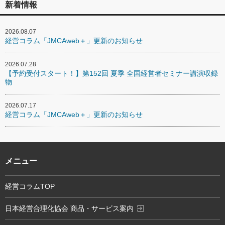
新着情報
2026.08.07
経営コラム「JMCAweb＋」更新のお知らせ
2026.07.28
【予約受付スタート！】第152回 夏季 全国経営者セミナー講演収録
物
2026.07.17
経営コラム「JMCAweb＋」更新のお知らせ
メニュー
経営コラムTOP
exit_to_app
日本経営合理化協会 商品・サービス案内