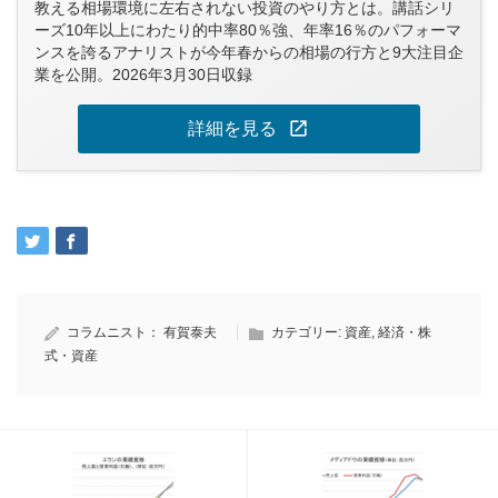
教える相場環境に左右されない投資のやり方とは。講話シリ
ーズ10年以上にわたり的中率80％強、年率16％のパフォーマ
ンスを誇るアナリストが今年春からの相場の行方と9大注目企
業を公開。2026年3月30日収録
open_in_new
詳細を見る
コラムニスト：
有賀泰夫
カテゴリー:
資産
,
経済・株
式・資産