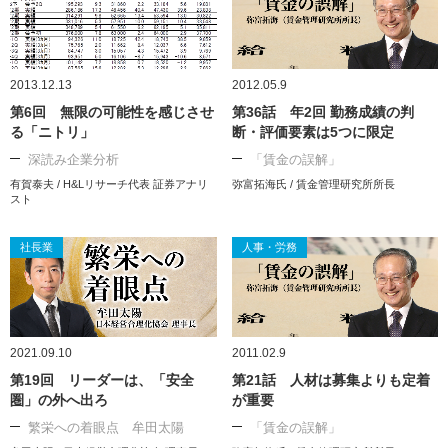
2013.12.13
2012.05.9
第6回 無限の可能性を感じさせ
第36話 年2回 勤務成績の判
る「ニトリ」
断・評価要素は5つに限定
深読み企業分析
「賃金の誤解」
有賀泰夫 / H&Lリサーチ代表 証券アナリ
弥富拓海氏 / 賃金管理研究所所長
スト
社長業
人事・労務
2021.09.10
2011.02.9
第19回 リーダーは、「安全
第21話 人材は募集よりも定着
圏」の外へ出ろ
が重要
繁栄への着眼点 牟田太陽
「賃金の誤解」