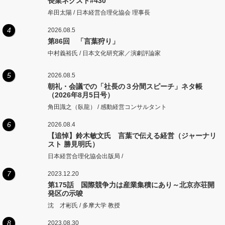
長業ネクスト#430
牟田太陽 / 日本経営合理化協会 理事長
4
2026.08.5
第86回 「言葉狩り」
中村義裕氏 / 日本文化研究家／演劇評論家
5
2026.08.5
朝礼・会議での「社長の３分間スピーチ」ネタ帳
（2026年8月5日号）
角田識之（臥龍） / 感動経営コンサルタント
6
2026.08.4
【追悼】鈴木敏文氏 言葉で伝える経営（ジャーナリ
スト 勝見明氏）
日本経営合理化協会出版局 /
7
2023.12.20
第175話 国際競争力は産業集積にあり～北京亦荘開
発区の示唆
沈 才彬氏 / 多摩大学 教授
8
2023.08.30