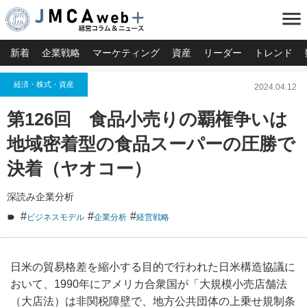
menu
新着
企業戦略
マーケティング
資産
リーダー
トレンド
経済・株式・資産
2024.04.12
第126回 食品小売りの覇権争いは
地域密着型の食品スーパーの圧勝で
決着（ヤオコー）
深読み企業分析
#
#
#
ビジネスモデル
企業分析
経営戦略
日米の貿易格差を縮小する目的で行われた日米構造協議に
おいて、1990年にアメリカ合衆国が「大規模小売店舗法
（大店法）は非関税障壁で、地方公共団体の上乗せ規制条