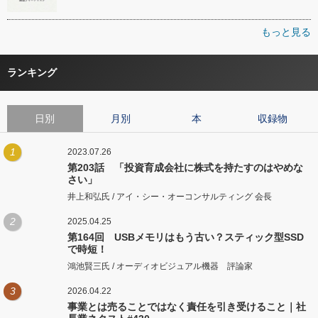
もっと見る
ランキング
日別
月別
本
収録物
1
2023.07.26
第203話 「投資育成会社に株式を持たすのはやめな
さい」
井上和弘氏 / アイ・シー・オーコンサルティング 会長
2
2025.04.25
第164回 USBメモリはもう古い？スティック型SSD
で時短！
鴻池賢三氏 / オーディオビジュアル機器 評論家
3
2026.04.22
事業とは売ることではなく責任を引き受けること｜社