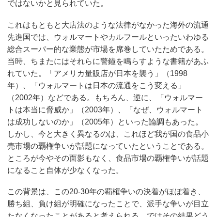
ではないかと見られていた。
これはもともと大店法のような法律がなかった海外の流通
先進国では、ウォルマートやカルフールといったいわゆる
総合スーパー的な業態が市場を席巻していたためである。
当時、ちまたにはそれらに警鐘を鳴らすような書籍があふ
れていた。「アメリカ量販店が日本を襲う」（1998
年）、「ウォルマートは日本の流通をこう変える」
（2002年）などである。もちろん、逆に、「ウォルマー
トは本当に脅威か」（2003年）、「なぜ、ウォルマート
は成功しないのか」（2005年）といった論調もあった。
しかし、今と大きく異なるのは、これほど我が国の食品小
売市場の覇権争いが話題になっていたということである。
ところが今やその面影もなく、食品市場の覇権争いが話題
になること自体が少なくなった。
この背景は、この20-30年の覇権争いの決着がほぼ着き、
勝ち組、負け組が明確になったことで、派手な争いが目立
たなくなったことがあると考えられる。ではその結果どう