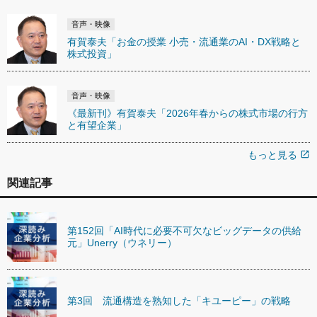
音声・映像
有賀泰夫「お金の授業 小売・流通業のAI・DX戦略と
株式投資」
音声・映像
《最新刊》有賀泰夫「2026年春からの株式市場の行方
と有望企業」
もっと見る
open_in_new
関連記事
第152回「AI時代に必要不可欠なビッグデータの供給
元」Unerry（ウネリー）
第3回 流通構造を熟知した「キユーピー」の戦略