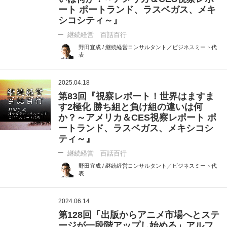
ート ポートランド、ラスベガス、メキ
シコシティ～』
継続経営 百話百行
野田宜成 / 継続経営コンサルタント／ビジネスミート代
表
2025.04.18
第83回『視察レポート！世界はますま
す2極化 勝ち組と負け組の違いは何
か？～アメリカ＆CES視察レポート ポ
ートランド、ラスベガス、メキシコシ
ティ～』
継続経営 百話百行
野田宜成 / 継続経営コンサルタント／ビジネスミート代
表
2024.06.14
第128回「出版からアニメ市場へとステ
ージが一段階アップし始める」アルフ