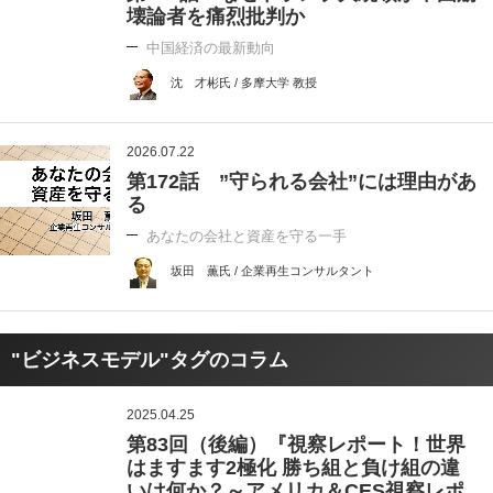
壊論者を痛烈批判か
中国経済の最新動向
沈 才彬氏 / 多摩大学 教授
2026.07.22
第172話 ”守られる会社”には理由があ
る
あなたの会社と資産を守る一手
坂田 薫氏 / 企業再生コンサルタント
"ビジネスモデル"タグのコラム
2025.04.25
第83回（後編）『視察レポート！世界
はますます2極化 勝ち組と負け組の違
いは何か？～アメリカ＆CES視察レポ