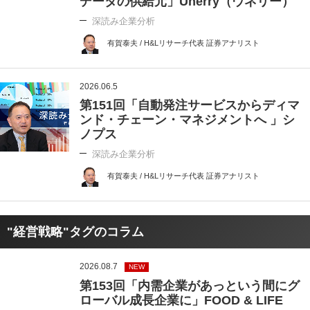
データの供給元」Unerry（ウネリー）
深読み企業分析
有賀泰夫 / H&Lリサーチ代表 証券アナリスト
2026.06.5
第151回「自動発注サービスからディマ
ンド・チェーン・マネジメントへ 」シ
ノプス
深読み企業分析
有賀泰夫 / H&Lリサーチ代表 証券アナリスト
"経営戦略"タグのコラム
2026.08.7
NEW
第153回「内需企業があっという間にグ
ローバル成長企業に」FOOD & LIFE