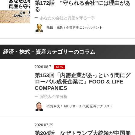
第172話 ”守られる会社”には理由があ
る
あなたの会社と資産を守る一手
坂田 薫氏 / 企業再生コンサルタント
経済・株式・資産カテゴリーのコラム
2026.08.7
NEW
第153回「内需企業があっという間にグ
ローバル成長企業に」FOOD & LIFE
COMPANIES
深読み企業分析
有賀泰夫 / H&Lリサーチ代表 証券アナリスト
2026.07.29
第204話 なぜトランプ大統領が中国崩