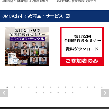
牟田太陽 / 日本経営合理化協会 理事長
弥富拓海氏 / 賃金管理研究所所長
JMCAおすすめ商品・サービス
open_in_new