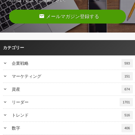
email
メールマガジン登録する
カテゴリー
keyboard_arrow_down
企業戦略
593
keyboard_arrow_down
マーケティング
151
keyboard_arrow_down
資産
674
keyboard_arrow_down
リーダー
1701
keyboard_arrow_down
トレンド
516
keyboard_arrow_down
数字
406