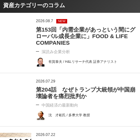
資産カテゴリーのコラム
2026.08.7
NEW
第153回「内需企業があっという間にグ
ローバル成長企業に」FOOD & LIFE
COMPANIES
深読み企業分析
有賀泰夫 / H&Lリサーチ代表 証券アナリスト
2026.07.29
第204話 なぜトランプ大統領が中国崩
壊論者を痛烈批判か
中国経済の最新動向
沈 才彬氏 / 多摩大学 教授
2026.07.22