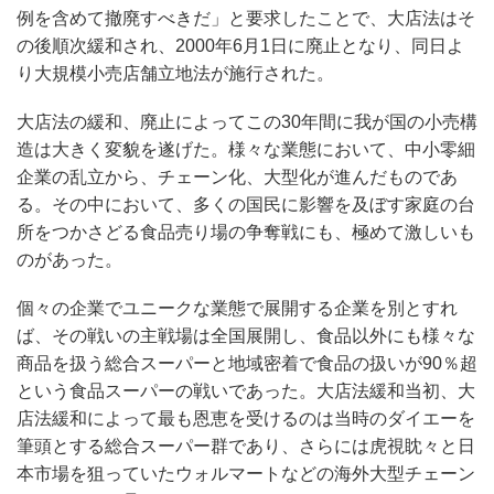
例を含めて撤廃すべきだ」と要求したことで、大店法はそ
の後順次緩和され、2000年6月1日に廃止となり、同日よ
り大規模小売店舗立地法が施行された。
大店法の緩和、廃止によってこの30年間に我が国の小売構
造は大きく変貌を遂げた。様々な業態において、中小零細
企業の乱立から、チェーン化、大型化が進んだものであ
る。その中において、多くの国民に影響を及ぼす家庭の台
所をつかさどる食品売り場の争奪戦にも、極めて激しいも
のがあった。
個々の企業でユニークな業態で展開する企業を別とすれ
ば、その戦いの主戦場は全国展開し、食品以外にも様々な
商品を扱う総合スーパーと地域密着で食品の扱いが90％超
という食品スーパーの戦いであった。大店法緩和当初、大
店法緩和によって最も恩恵を受けるのは当時のダイエーを
筆頭とする総合スーパー群であり、さらには虎視眈々と日
本市場を狙っていたウォルマートなどの海外大型チェーン