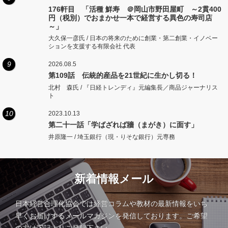
176軒目 「活種 鮮寿 ＠岡山市野田屋町 ～2貫400
円（税別）でおまかせ一本で経営する異色の寿司店
～」
大久保一彦氏 / 日本の将来のために創業・第二創業・イノベー
ションを支援する有限会社 代表
9
2026.08.5
第109話 伝統的産品を21世紀に生かし切る！
北村 森氏 / 『日経トレンディ』元編集長／商品ジャーナリス
ト
10
2023.10.13
第二十一話「学ばざれば牆（まがき）に面す」
井原隆一 / 埼玉銀行（現・りそな銀行）元専務
新着情報メール
日本経営合理化協会では経営コラムや教材の最新情報をいち
早くお届けするメールマガジンを発信しております。ご希望
の方は下記よりご登録下さい。