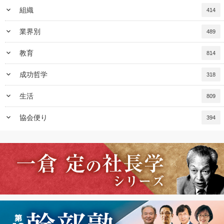
keyboard_arrow_down
組織
414
keyboard_arrow_down
業界別
489
keyboard_arrow_down
教育
814
keyboard_arrow_down
成功哲学
318
keyboard_arrow_down
生活
809
keyboard_arrow_down
協会便り
394