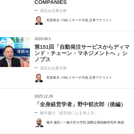
COMPANIES
深読み企業分析
有賀泰夫 / H&Lリサーチ代表 証券アナリスト
2026.06.5
第151回「自動発注サービスからディマ
ンド・チェーン・マネジメントへ 」シ
ノプス
深読み企業分析
有賀泰夫 / H&Lリサーチ代表 証券アナリスト
2025.12.26
「全身経営学者」野中郁次郎（後編）
楠木建の「経営知になる考え方」
楠木 建氏 / 一橋大学大学院 国際企業戦略研究科 教授