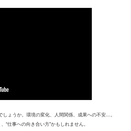
社長のための“全員営業”(30
腕をつくる 人と組織を動かす(200)
銀行交渉はこうしなさい！(12)
高橋一
行動科学マネジメント(5)
の社長のビジョン実現道場(10)
でしょうか。環境の変化、人間関係、成果への不安…。
く、“仕事への向き合い方”かもしれません。