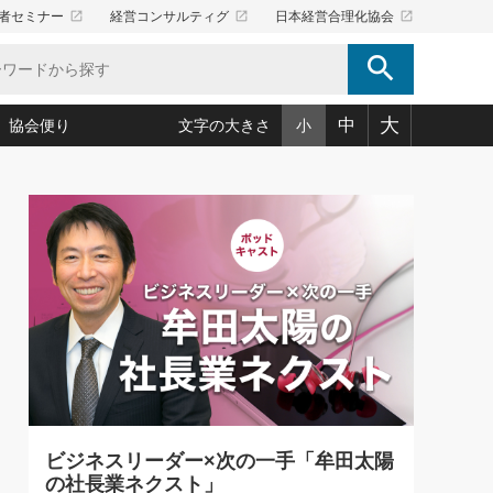
launch
launch
launch
者セミナー
経営コンサルティグ
日本経営合理化協会
search
大
中
協会便り
文字の大きさ
小
5)
況は会社守成の好機(38)
ころ心平の ──社長のための「か・ら・だマネジメント」
「愛読者通信」著者インタビュー(44)
34)
思われる 気配りの達人(127)
人間力の磨き方」(86)
ビジネス見聞録 経営ニュース(100)
タルＡＶを味方に！新・仕事術(180)
0)
り(210)
(92)
え 東洋思想に学ぶ経営学(132)
作間信司の経営無形庵(けいえいむぎょうあん)(166)
ー脳の鍛え方(32)
もっとみる
026.08.5
)
識(57)
指導者たち」(32)
経営セミナー情報局(1)
86回 「言葉狩り」
ンを楽しむ基礎レッスン(12)
ーイング経営入
教育の決め手(203)
略”(30)
繁栄への着眼点 牟田太陽(76)
！社長が読むべき今月の4冊(88)
て」(38)
講話を聞いて学ぼう 実学・耳学・磨く「ミミガク」のすすめ
で楽しむ読書術(162)
(7)
ランク上の手紙・メール術(100)
「氣」(30)
ビジネスリーダー×次の一手「牟田太陽
ミどこ
00)
の社長業ネクスト」
スポーツ・ビジネスに学ぶ心理学(98)