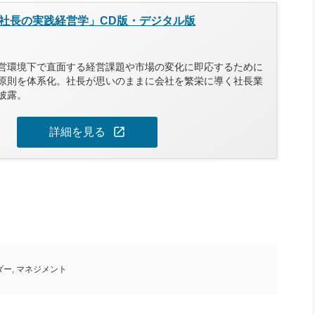
社長の実践経営学」CD版・デジタル版
営環境下で直面する経営課題や市場の変化に即応するために
原則を体系化。社長が思いのままに会社を繁栄に導く社長業
披露。
open_in_new
詳細を見る
ダー
,
マネジメント