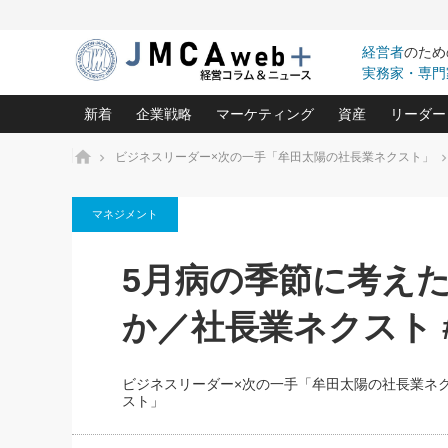
経営者
のため
実務家・専門
新着
企業戦略
マーケティング
資産
リーダー
ホーム
ビジネスリーダー×次の一手「牟田太陽の社長業ネクスト」
中小企業の「１位づくり」戦略(96)
ネット戦略成功の秘訣 圧倒的に儲か
あなたの会社と資
オンリ
マネジメント
利益を最大化する「業務改善」横田尚哉氏(5)
ビジネスを一瞬で制する！一流グロ
どうなる金融業界
ビジネ
る“社長の戦略印象リスクマネジメント
(446)
強い会社を築く ビジネス・クリニック(240)
中国経済の最新動
5月病の季節に考え
ロングセラーの玉手箱(9)
ピョー
2026.08.7
2026.08.7
日本レーザー「人を大切にしながら利益を上げ
事業承継の前に
相談15：銀行がやたらと固定金
第153回「内需企業があっと
(3)
大復活＆快進撃！ユニバーサルスタ
きたいコト(12)
指導者た
か／社長業ネクスト #
利を勧めてきます！やはり固定
う間にグローバル成長企業に
は(5)
がよいのでしょうか！
FOOD & LIFE COMPANIES
武器としてのM&A入門(3)
会社と社長のため
朝礼・
最高の自分を表現する 成功イメージ戦
社長のための“儲かる通販”戦略視点(151)
深読み企業分析(1
楠木建の
ビジネスリーダー×次の一手「牟田太陽の社長業ネ
酒井光雄 成功事例に学ぶ繁栄企業の
スト」
継続経営 百話百行(85)
次もあ
野田久美子 香港ビジネス成功法(10)
社長の口