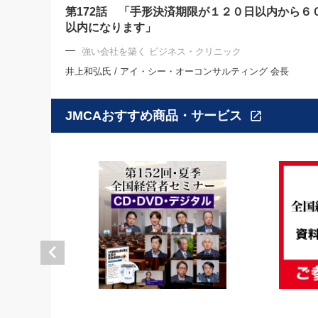
第172話 「手形決済期限が１２０日以内から６
以内になります」
強い会社を築く ビジネス・クリニック
井上和弘氏 / アイ・シー・オーコンサルティング 会長
JMCAおすすめ商品・サービス
open_in_new