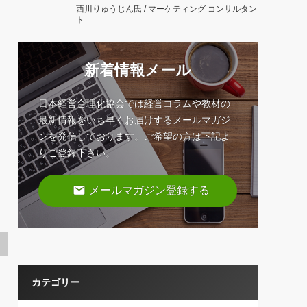
西川りゅうじん氏 / マーケティング コンサルタン
ト
新着情報メール
日本経営合理化協会では経営コラムや教材の
最新情報をいち早くお届けするメールマガジ
ンを発信しております。ご希望の方は下記よ
りご登録下さい。
email
メールマガジン登録する
カテゴリー