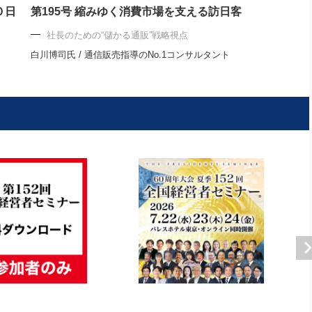
０日
第195号 縮みゆく消費市場を支える訪日客
社長のための“儲かる通販”戦略視点
白川博司氏 / 通信販売指導のNo.1コンサルタント