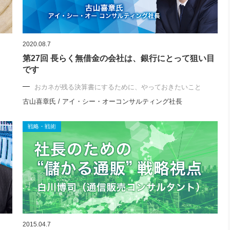
2020.08.7
第27回 長らく無借金の会社は、銀行にとって狙い目
です
おカネが残る決算書にするために、やっておきたいこと
古山喜章氏 / アイ・シー・オーコンサルティング社長
戦略・戦術
2015.04.7