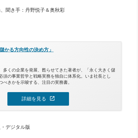
陽、聞き手：丹野悦子＆奥秋彩
儲かる方向性の決め方」
、多くの企業を発展、甦らせてきた著者が、「永く大きく儲
必須の事業哲学と戦略実務を独自に体系化。いま社長とし
つべきかを示唆する、注目の実務書。
open_in_new
詳細を見る
版・デジタル版