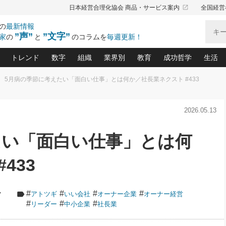
launch
日本経営合理化協会 商品・サービス案内
全国経営
の
最新情報
”声”
”文字”
家
の
と
のコラムを
毎週更新！
トレンド
数字
組織
業界別
教育
成功哲学
生活
5月病の季節に考えたい「面白い仕事」とは何か／社長業ネクスト #433
る仕組みづくり講座(12)
産を守る一手(171)
ーワンで勝ち残る企業風土づくり(54)
《ニューヨーク発》ビジネスリーダーの先読み: 最新トレンド
オーナー社長の「お金の悩み相談室」(15)
「賃金の誤解」(135)
なぜ、トヨタ式で会社が伸びるのか？(
“出来る”管理職の条件(62)
中国哲学に学ぶ 不
おの
と戦略拠点(9)
(50)
2026.05.13
ーバル経営者は知ってい
(39)
スリーダー×次の一手「牟田太陽の社長業ネクスト」
おカネが残る決算書にするために、やっておきたいこと(
中小企業の新たな法律リスク(178)
売れる住宅を創る 100の視点(100)
あなただからお願いしたいと
令和時代の「社長の
”(9)
「社長の繁盛トレンド通信」(90)
デジ
向(204)
会社を守り抜くための緊急対策(100)
職場の生産性を下げるハラスメントの予防策(1
大久保一彦の“流行る”お店の仕組みづく
クレーム対応 実践マニュアル
先人の名句名言の教
たい「面白い仕事」とは何
トル・F・グジバチの『経営戦略の新常識』(12)
北村森の「今月のヒット商品」(109)
リーダ
2026.08.5
2
る経営」の極意
、決めておきたい、知っておきたい、やってお
強い決算書の会社はココが違う！(36)
賃金決定の定石(68)
柿内幸夫─社長のための現場改善(174
クレーム対応の新知識と新常
渡部昇一の「日本の
い
第109話 伝統的産品を21世紀
第
ジオジャパンの成功要因と
る者かくあるべし(635)
次の売れ筋をつかむ術(102)
ワイ
433
」
に生かし切る！
損益分岐点を下げる、Ｐ／Ｌ不況時代の新戦略(12)
顧客・社員・社会から支持される「ウェルビ
デキル社員に育てる！ 社員
経営に活かす“十八史
の資産管理講座(95)
会議での「社長の３分間スピーチ」ネタ帳(159)
社長のメシの種 4.0(206)
門」(23)
必読
2026.08.5
新・会計経営と実学(37)
東川鷹年の「中小企業の人育
略(77)
53)
「経営知になる考え方」(57)
眼と耳
朝礼・会議での「社長の３分間
#
#
#
#
ク
アトツギ
いい会社
オーナー企業
オーナー経営
決算書の“見える化”術(12)
業績アップにつながる！ワン
スピーチ」ネタ帳（2026年8月5
ブランド戦略(39)
#
#
#
リーダー
中小企業
社長業
日号）
なたにお願いしたいと思われる「一流の仕事術」(28)
社長の
賢い社長の「経理財務の見どころ・勘どころ・ツッコ
欧米資産家に学ぶ二世教育(1
ぐせ経営哲学(100)
ろ」(149)
米国