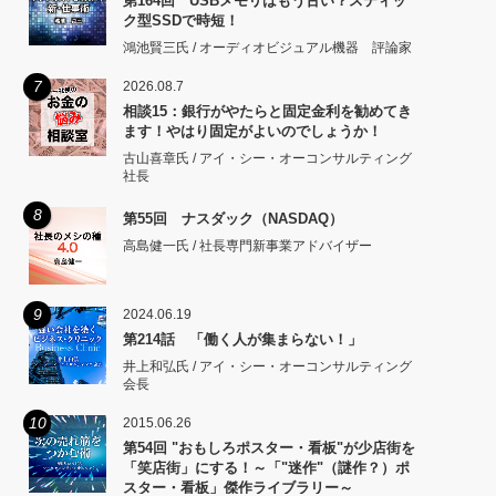
第164回 USBメモリはもう古い？スティッ
ク型SSDで時短！
鴻池賢三氏 / オーディオビジュアル機器 評論家
7
2026.08.7
相談15：銀行がやたらと固定金利を勧めてき
ます！やはり固定がよいのでしょうか！
古山喜章氏 / アイ・シー・オーコンサルティング
社長
8
第55回 ナスダック（NASDAQ）
高島健一氏 / 社長専門新事業アドバイザー
9
2024.06.19
第214話 「働く人が集まらない！」
井上和弘氏 / アイ・シー・オーコンサルティング
会長
10
2015.06.26
第54回 "おもしろポスター・看板"が少店街を
「笑店街」にする！～「"迷作"（謎作？）ポ
スター・看板」傑作ライブラリー～