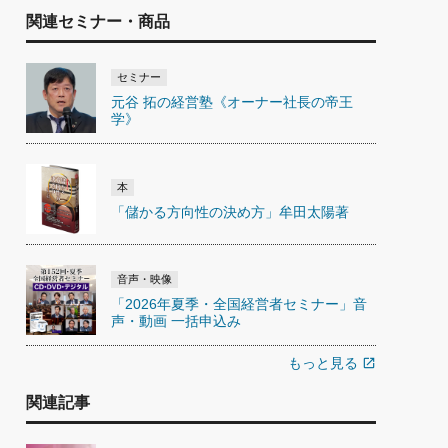
関連セミナー・商品
セミナー
元谷 拓の経営塾《オーナー社長の帝王
学》
本
「儲かる方向性の決め方」牟田太陽著
音声・映像
「2026年夏季・全国経営者セミナー」音
声・動画 一括申込み
もっと見る
open_in_new
関連記事