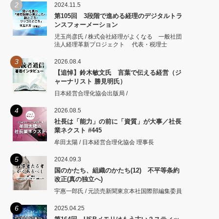
2
2024.11.5
第105回 3段階で進める経理のデジタルトラ
ンスフォーメーション
児玉尚彦氏 / 株式会社経理がよくなる 一般社団
法人経理革新プロジェクト 代表・税理士
3
2026.08.4
【追悼】鈴木敏文氏 言葉で伝える経営（ジ
ャーナリスト 勝見明氏）
日本経営合理化協会出版局 /
4
2026.08.5
社長は「能力」の前に「資質」が大事／社長
業ネクスト #445
牟田太陽 / 日本経営合理化協会 理事長
5
2024.09.3
国のかたち、組織のかたち(12) 不平等条約
改正(真の独立へ)
宇惠一郎氏 / 元読売新聞東京本社国際部編集委員
6
2025.04.25