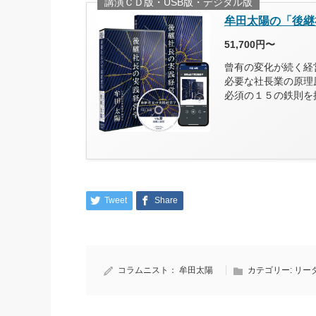
講演ＣＤ版・USB版・デジタル版
牟田太陽の「後継
51,700円〜
曾有の変化が続く経
必要な社長業の原理
必須の１５の鉄則を
Tweet
Share
コラムニスト：
牟田太陽
カテゴリー:
リー