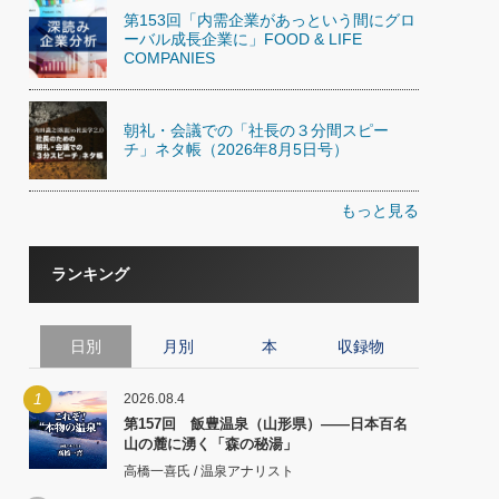
第153回「内需企業があっという間にグロ
ーバル成長企業に」FOOD & LIFE
COMPANIES
朝礼・会議での「社長の３分間スピー
チ」ネタ帳（2026年8月5日号）
もっと見る
ランキング
日別
月別
本
収録物
1
2026.08.4
第157回 飯豊温泉（山形県）――日本百名
山の麓に湧く「森の秘湯」
高橋一喜氏 / 温泉アナリスト