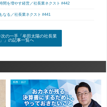
間を増やす経営／社長業ネクスト #442
なる／社長業ネクスト #441
×次の一手「牟田太陽の社長業
」」の記事一覧へ
税務・会計