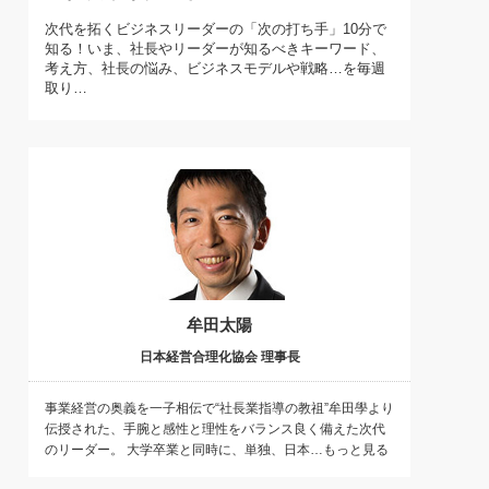
)
次代を拓くビジネスリーダーの「次の打ち手」10分で
喜の『これぞ！"本物の温泉"』(157)
知る！いま、社長やリーダーが知るべきキーワード、
考え方、社長の悩み、ビジネスモデルや戦略…を毎週
取り…
牟田太陽
日本経営合理化協会 理事長
事業経営の奥義を一子相伝で“社長業指導の教祖”牟田學より
伝授された、手腕と感性と理性をバランス良く備えた次代
のリーダー。 大学卒業と同時に、単独、日本…もっと見る