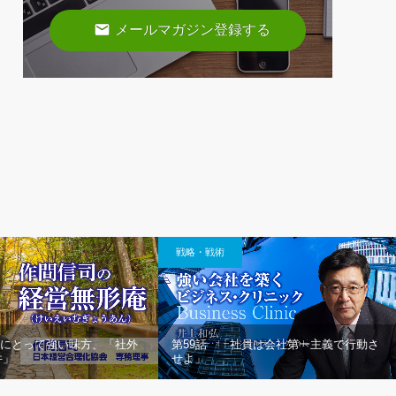
email
メールマガジン登録する
戦略・戦術
 社長にとって強い味方、「社外
第59話 「社員は会社第一主義で行動さ
件」
せよ」