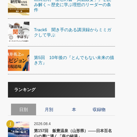
)
み解く～歴史に学ぶ理想のリーダーの条
喜の『これぞ！"本物の温泉"』(157)
件
Track6 聞き手のある講演録からミミガ
クして学ぶ
第5回 10年後の『とんでもない未来の描
き方』
ランキング
日別
月別
本
収録物
1
2026.08.4
第157回 飯豊温泉（山形県）――日本百名
山の麓に湧く「森の秘湯」