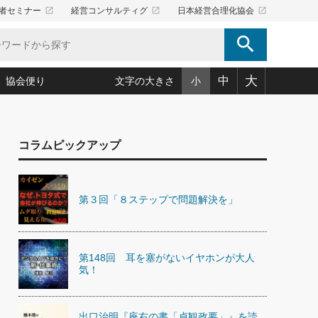
launch
launch
launch
者セミナー
経営コンサルティグ
日本経営合理化協会
search
大
中
協会便り
文字の大きさ
小
5)
況は会社守成の好機(38)
ころ心平の ──社長のための「か・ら・だマネジメント」
「愛読者通信」著者インタビュー(44)
コラムピックアップ
34)
思われる 気配りの達人(127)
人間力の磨き方」(86)
ビジネス見聞録 経営ニュース(100)
タルＡＶを味方に！新・仕事術(180)
0)
り(210)
(92)
え 東洋思想に学ぶ経営学(132)
作間信司の経営無形庵(けいえいむぎょうあん)(166)
ー脳の鍛え方(32)
第３回「８ステップで問題解決を」
もっとみる
026.08.5
)
識(57)
指導者たち」(32)
経営セミナー情報局(1)
86回 「言葉狩り」
ンを楽しむ基礎レッスン(12)
ーイング経営入
教育の決め手(203)
略”(30)
繁栄への着眼点 牟田太陽(76)
！社長が読むべき今月の4冊(88)
て」(38)
講話を聞いて学ぼう 実学・耳学・磨く「ミミガク」のすすめ
第148回 耳を塞がないイヤホンが大人
で楽しむ読書術(162)
(7)
気！
ランク上の手紙・メール術(100)
「氣」(30)
ミどこ
00)
スポーツ・ビジネスに学ぶ心理学(98)
出口治明『座右の書「貞観政要」』を読