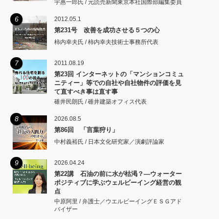
宇惠一郎氏 / 元読売新聞東京本社国際部編集委員
6
2012.05.1
第231号 改善を成功させる５つの心
柿内幸夫氏 / 柿内幸夫技術士事務所代表
7
2011.08.19
第23回 インターネットの「マンションコミュ
ニティー」等での自社や自社物件の評価を見
て直すべき事は直す事
碓井民朗氏 / 碓井建築オフィス代表
8
2026.08.5
第86回 「言葉狩り」
中村義裕氏 / 日本文化研究家／演劇評論家
9
2026.04.24
第22講 石油の前に水が枯渇？―ウォーター
ポジティブに学ぶウェルビーイング経営の観
点
中原阿里 / 弁護士／ウエルビーイングＥＳＧアド
バイザー