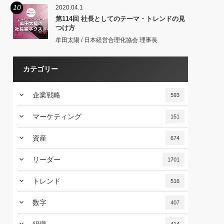
10
2020.04.1
第114回 社長としてのテーマ・トレンドの見
つけ方
牟田太陽 / 日本経営合理化協会 理事長
カテゴリー
keyboard_arrow_down
企業戦略
593
keyboard_arrow_down
マーケティング
151
keyboard_arrow_down
資産
674
keyboard_arrow_down
リーダー
1701
keyboard_arrow_down
トレンド
516
keyboard_arrow_down
数字
407