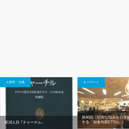
人間学・古典
キーワード
第40回（切実な悩みを日常
する「知食旬菜ETSU」）
第18人目 ｢チャーチル」