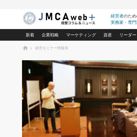
経営者
のため
実務家・専門
新着
企業戦略
マーケティング
資産
リーダー
ホーム
経営セミナー情報局
中小企業の「１位づくり」戦略(96)
ネット戦略成功の秘訣 圧倒的に儲か
あなたの会社と資
オンリ
利益を最大化する「業務改善」横田尚哉氏(5)
ビジネスを一瞬で制する！一流グロ
どうなる金融業界
ビジネ
る“社長の戦略印象リスクマネジメント
(446)
強い会社を築く ビジネス・クリニック(240)
中国経済の最新動
ロングセラーの玉手箱(9)
ピョー
2026.08.7
2026.08.7
日本レーザー「人を大切にしながら利益を上げ
事業承継の前に
相談15：銀行がやたらと固定金
第153回「内需企業があっと
(3)
大復活＆快進撃！ユニバーサルスタ
きたいコト(12)
指導者た
利を勧めてきます！やはり固定
う間にグローバル成長企業に
は(5)
がよいのでしょうか！
FOOD & LIFE COMPANIES
武器としてのM&A入門(3)
会社と社長のため
朝礼・
最高の自分を表現する 成功イメージ戦
社長のための“儲かる通販”戦略視点(151)
深読み企業分析(1
楠木建の
酒井光雄 成功事例に学ぶ繁栄企業の
継続経営 百話百行(85)
次もあ
野田久美子 香港ビジネス成功法(10)
社長の口