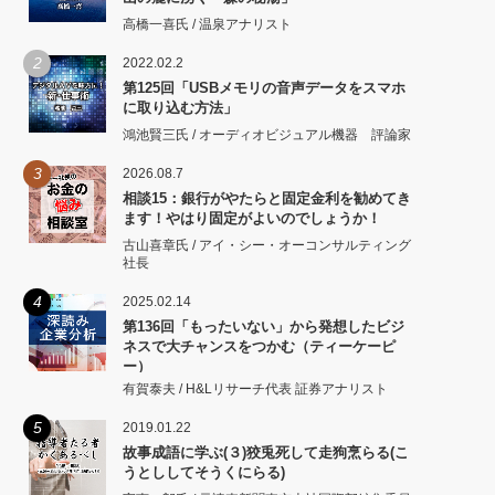
高橋一喜氏 / 温泉アナリスト
2
2022.02.2
第125回「USBメモリの音声データをスマホ
に取り込む方法」
鴻池賢三氏 / オーディオビジュアル機器 評論家
3
2026.08.7
相談15：銀行がやたらと固定金利を勧めてき
ます！やはり固定がよいのでしょうか！
古山喜章氏 / アイ・シー・オーコンサルティング
社長
4
2025.02.14
第136回「もったいない」から発想したビジ
ネスで大チャンスをつかむ（ティーケーピ
ー）
有賀泰夫 / H&Lリサーチ代表 証券アナリスト
5
2019.01.22
故事成語に学ぶ(３)狡兎死して走狗烹らる(こ
うとししてそうくにらる)