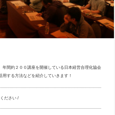
社長のための“全員営業”(30
腕をつくる 人と組織を動かす(200)
銀行交渉はこうしなさい！(12)
高橋一
行動科学マネジメント(5)
の社長のビジョン実現道場(10)
、年間約２００講座を開催している日本経営合理化協会
活用する方法などを紹介していきます！
ください /