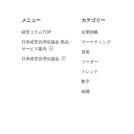
メニュー
カテゴリー
経営コラムTOP
企業戦略
日本経営合理化協会 商品・
マーケティング
exit_to_app
サービス案内
資産
exit_to_app
日本経営合理化協会
リーダー
トレンド
数字
組織