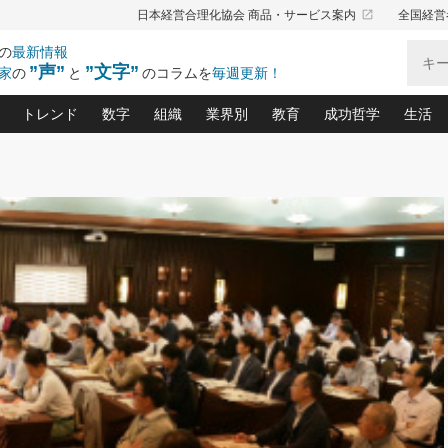
launch
日本経営合理化協会 商品・サービス案内
全国経営
の
最新情報
”声”
”文字”
家
の
と
のコラムを
毎週更新！
トレンド
数字
組織
業界別
教育
成功哲学
生活
る仕組みづくり講座(12)
産を守る一手(171)
ーワンで勝ち残る企業風土づくり(54)
《ニューヨーク発》ビジネスリーダーの先読み: 最新トレンド
オーナー社長の「お金の悩み相談室」(15)
「賃金の誤解」(135)
なぜ、トヨタ式で会社が伸びるのか？(
“出来る”管理職の条件(62)
中国哲学に学ぶ 不
おの
と戦略拠点(9)
(50)
ーバル経営者は知ってい
(39)
スリーダー×次の一手「牟田太陽の社長業ネクスト」
おカネが残る決算書にするために、やっておきたいこと(
中小企業の新たな法律リスク(178)
売れる住宅を創る 100の視点(100)
あなただからお願いしたいと
令和時代の「社長の
”(9)
「社長の繁盛トレンド通信」(90)
デジ
向(204)
会社を守り抜くための緊急対策(100)
職場の生産性を下げるハラスメントの予防策(1
大久保一彦の“流行る”お店の仕組みづく
クレーム対応 実践マニュアル
先人の名句名言の教
トル・F・グジバチの『経営戦略の新常識』(12)
北村森の「今月のヒット商品」(109)
リーダ
2026.08.5
2
る経営」の極意
、決めておきたい、知っておきたい、やってお
強い決算書の会社はココが違う！(36)
賃金決定の定石(68)
柿内幸夫─社長のための現場改善(174
クレーム対応の新知識と新常
渡部昇一の「日本の
い
第109話 伝統的産品を21世紀
第
ジオジャパンの成功要因と
る者かくあるべし(635)
次の売れ筋をつかむ術(102)
ワイ
」
に生かし切る！
損益分岐点を下げる、Ｐ／Ｌ不況時代の新戦略(12)
顧客・社員・社会から支持される「ウェルビ
デキル社員に育てる！ 社員
経営に活かす“十八史
の資産管理講座(95)
会議での「社長の３分間スピーチ」ネタ帳(159)
社長のメシの種 4.0(206)
門」(23)
必読
2026.08.5
新・会計経営と実学(37)
東川鷹年の「中小企業の人育
略(77)
53)
「経営知になる考え方」(57)
眼と耳
朝礼・会議での「社長の３分間
決算書の“見える化”術(12)
業績アップにつながる！ワン
スピーチ」ネタ帳（2026年8月5
ブランド戦略(39)
日号）
なたにお願いしたいと思われる「一流の仕事術」(28)
社長の
賢い社長の「経理財務の見どころ・勘どころ・ツッコ
欧米資産家に学ぶ二世教育(1
ぐせ経営哲学(100)
ろ」(149)
米国