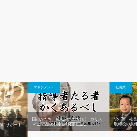
マネジメント
社長業
国のかたち、組織のかたち(６) カリス
Vol.78
マ亡き後の体制維持(石田三成)
取締役の条
的にサポート