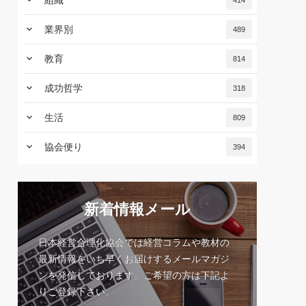
keyboard_arrow_down
組織
414
keyboard_arrow_down
業界別
489
keyboard_arrow_down
教育
814
keyboard_arrow_down
成功哲学
318
keyboard_arrow_down
生活
809
keyboard_arrow_down
協会便り
394
新着情報メール
日本経営合理化協会では経営コラムや教材の
最新情報をいち早くお届けするメールマガジ
ンを発信しております。ご希望の方は下記よ
りご登録下さい。