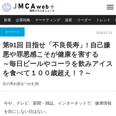
menu
新着
企業戦略
マーケティング
資産
リーダー
トレンド
キーワード
2018.07.13
第91回 目指せ「不良長寿」! 自己嫌
悪や罪悪感こそが健康を害する
～毎日ビールやコーラを飲みアイス
を食べて１００歳超え！？～
次の売れ筋をつかむ術
今や、テレビ、新聞・雑誌、インターネットで、健康情報
を目にしない日はない。