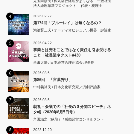
児玉尚彦氏 / 株式会社経理がよくなる 一般社団
法人経理革新プロジェクト 代表・税理士
4
2026.02.27
第174回「ブルーレイ」は無くなるの？
鴻池賢三氏 / オーディオビジュアル機器 評論家
5
2026.04.22
事業とは売ることではなく責任を引き受ける
こと｜社長業ネクスト#430
牟田太陽 / 日本経営合理化協会 理事長
6
2026.08.5
第86回 「言葉狩り」
中村義裕氏 / 日本文化研究家／演劇評論家
7
2026.08.5
朝礼・会議での「社長の３分間スピーチ」ネ
タ帳（2026年8月5日号）
角田識之（臥龍） / 感動経営コンサルタント
8
2023.12.20