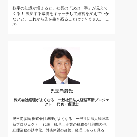
)
数字の知識が増えると、社長の「次の一手」が見えて
喜の『これぞ！"本物の温泉"』(157)
くる！ 激変する環境をキャッチして経営を変えていか
ないと、これから先を生き残ることはできません。 こ
の…
児玉尚彦氏
株式会社経理がよくなる 一般社団法人経理革新プロジェ
クト 代表・税理士
児玉尚彦氏 株式会社経理がよくなる 一般社団法人経理革
新プロジェクト 代表・税理士 企業の税務会計顧問の他、
経理業務の効率化、財務体質の改善、経理…もっと見る