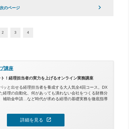
次のページ
2
3
4
プ講座
タート！経理担当者の実力を上げるオンライン実務講座
パッと出せる経理担当者を養成する大人気全4回コース。DX
た経理の自動化、何があっても潰れない会社をつくる財務分
、補助金申請…など時代が求める経理の基礎実務を徹底指導
open_in_new
詳細を見る