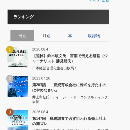
もっと見る
ランキング
日別
月別
本
収録物
1
2026.08.4
【追悼】鈴木敏文氏 言葉で伝える経営（ジ
ャーナリスト 勝見明氏）
日本経営合理化協会出版局 /
2
2023.07.26
第203話 「投資育成会社に株式を持たすの
はやめなさい」
井上和弘氏 / アイ・シー・オーコンサルティング
会長
3
2026.08.4
第147回 税務調査で必ず狙われる売上計上
の期ズレ