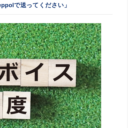
社長のための“全員営業”(30
ppolで送ってください」
腕をつくる 人と組織を動かす(200)
銀行交渉はこうしなさい！(12)
高橋一
行動科学マネジメント(5)
の社長のビジョン実現道場(10)