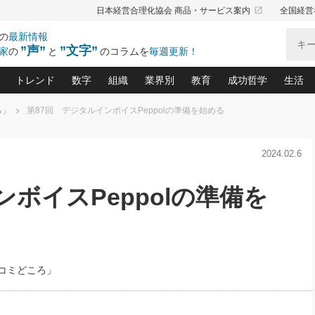
launch
日本経営合理化協会 商品・サービス案内
全国経営
の
最新情報
”声”
”文字”
家
の
と
のコラムを
毎週更新！
トレンド
数字
組織
業界別
教育
成功哲学
生活
ろ」
第87回 デジタルインボイスPeppolの準備を始める
る仕組みづくり講座(12)
産を守る一手(171)
ーワンで勝ち残る企業風土づくり(54)
《ニューヨーク発》ビジネスリーダーの先読み: 最新トレンド
オーナー社長の「お金の悩み相談室」(14)
「賃金の誤解」(135)
なぜ、トヨタ式で会社が伸びるのか？(
“出来る”管理職の条件(62)
中国哲学に学ぶ 不
おの
と戦略拠点(9)
(50)
2024.02.6
ーバル経営者は知ってい
(39)
スリーダー×次の一手「牟田太陽の社長業ネクスト」
おカネが残る決算書にするために、やっておきたいこと(
中小企業の新たな法律リスク(178)
売れる住宅を創る 100の視点(100)
あなただからお願いしたいと
令和時代の「社長の
”(9)
「社長の繁盛トレンド通信」(90)
デジ
向(204)
会社を守り抜くための緊急対策(100)
職場の生産性を下げるハラスメントの予防策(1
大久保一彦の“流行る”お店の仕組みづく
クレーム対応 実践マニュアル
先人の名句名言の教
ボイスPeppolの準備を
トル・F・グジバチの『経営戦略の新常識』(12)
北村森の「今月のヒット商品」(109)
リーダ
2026.08.5
2026.08.5
2
る経営」の極意
、決めておきたい、知っておきたい、やってお
強い決算書の会社はココが違う！(36)
賃金決定の定石(68)
柿内幸夫─社長のための現場改善(174
クレーム対応の新知識と新常
渡部昇一の「日本の
紀
第86回 「言葉狩り」
社長は「能力」の前に「資質」
ジオジャパンの成功要因と
る者かくあるべし(635)
次の売れ筋をつかむ術(102)
ワイ
が大事／社長業ネクスト #445
損益分岐点を下げる、Ｐ／Ｌ不況時代の新戦略(12)
顧客・社員・社会から支持される「ウェルビ
デキル社員に育てる！ 社員
経営に活かす“十八史
の資産管理講座(95)
会議での「社長の３分間スピーチ」ネタ帳(159)
社長のメシの種 4.0(206)
門」(23)
必読
新・会計経営と実学(37)
東川鷹年の「中小企業の人育
略(77)
52)
「経営知になる考え方」(57)
眼と耳
コミどころ」
決算書の“見える化”術(12)
業績アップにつながる！ワン
ブランド戦略(39)
なたにお願いしたいと思われる「一流の仕事術」(28)
社長の
賢い社長の「経理財務の見どころ・勘どころ・ツッコ
欧米資産家に学ぶ二世教育(1
ぐせ経営哲学(100)
ろ」(149)
米国