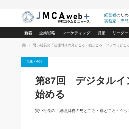
経営者
のため
実務家・専門
新着
企業戦略
マーケティング
資産
リーダー
ホーム
賢い社長の「経理財務の見どころ・勘どころ・ツッコミどこ
中小企業の「１位づくり」戦略(96)
ネット戦略成功の秘訣 圧倒的に儲か
あなたの会社と資
オンリ
税務・会計
利益を最大化する「業務改善」横田尚哉氏(5)
ビジネスを一瞬で制する！一流グロ
どうなる金融業界
ビジネ
る“社長の戦略印象リスクマネジメント
(446)
強い会社を築く ビジネス・クリニック(240)
中国経済の最新動
第87回 デジタルイン
ロングセラーの玉手箱(9)
ピョー
2026.08.5
日本レーザー「人を大切にしながら利益を上げ
事業承継の前に
第109話 伝統的産品を21世
(3)
大復活＆快進撃！ユニバーサルスタ
きたいコト(12)
指導者た
始める
に生かし切る！
は(5)
武器としてのM&A入門(3)
会社と社長のため
朝礼・
2026.08.5
最高の自分を表現する 成功イメージ戦
社長のための“儲かる通販”戦略視点(151)
深読み企業分析(1
楠木建の
朝礼・会議での「社長の３分間
賢い社長の「経理財務の見どころ・勘どころ・ツッ
スピーチ」ネタ帳（2026年8月5
酒井光雄 成功事例に学ぶ繁栄企業の
日号）
継続経営 百話百行(85)
次もあ
野田久美子 香港ビジネス成功法(10)
社長の口