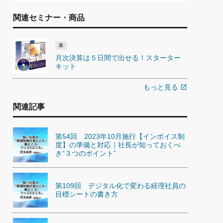
関連セミナー・商品
本
月次決算は５日間で出せる！スターター
キット
もっと見る
open_in_new
関連記事
第54回 2023年10月施行【インボイス制
度】の準備と対応｜社長が知っておくべ
き“３つのポイント”
第109回 デジタル化で変わる経理社員の
目標シートの書き方