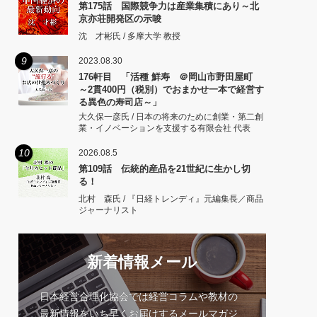
第175話 国際競争力は産業集積にあり～北
京亦荘開発区の示唆
沈 才彬氏 / 多摩大学 教授
9
2023.08.30
176軒目 「活種 鮮寿 ＠岡山市野田屋町
～2貫400円（税別）でおまかせ一本で経営す
る異色の寿司店～」
大久保一彦氏 / 日本の将来のために創業・第二創
業・イノベーションを支援する有限会社 代表
10
2026.08.5
第109話 伝統的産品を21世紀に生かし切
る！
北村 森氏 / 『日経トレンディ』元編集長／商品
ジャーナリスト
新着情報メール
日本経営合理化協会では経営コラムや教材の
最新情報をいち早くお届けするメールマガジ