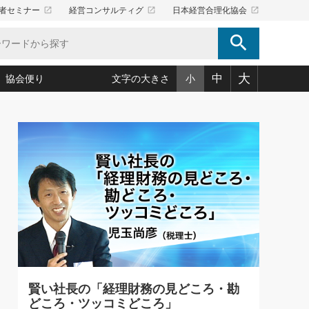
launch
launch
launch
者セミナー
経営コンサルティグ
日本経営合理化協会
search
大
中
協会便り
文字の大きさ
小
5)
況は会社守成の好機(38)
ころ心平の ──社長のための「か・ら・だマネジメント」
「愛読者通信」著者インタビュー(44)
34)
思われる 気配りの達人(127)
人間力の磨き方」(86)
ビジネス見聞録 経営ニュース(100)
タルＡＶを味方に！新・仕事術(180)
0)
り(210)
(92)
え 東洋思想に学ぶ経営学(132)
作間信司の経営無形庵(けいえいむぎょうあん)(166)
ー脳の鍛え方(32)
もっとみる
026.08.4
)
識(57)
指導者たち」(32)
経営セミナー情報局(1)
【追悼】鈴木敏文氏 言葉で伝
ンを楽しむ基礎レッスン(12)
える経営（ジャーナリスト 勝
ーイング経営入
教育の決め手(203)
略”(30)
繁栄への着眼点 牟田太陽(76)
見明氏）
！社長が読むべき今月の4冊(88)
て」(38)
講話を聞いて学ぼう 実学・耳学・磨く「ミミガク」のすすめ
で楽しむ読書術(162)
(7)
ランク上の手紙・メール術(100)
「氣」(30)
賢い社長の「経理財務の見どころ・勘
ミどこ
00)
どころ・ツッコミどころ」
スポーツ・ビジネスに学ぶ心理学(98)