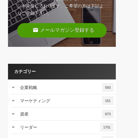
ンを発信しております。ご希望の方は下記よ
りご登録下さい。
email
メールマガジン登録する
カテゴリー
keyboard_arrow_down
企業戦略
593
keyboard_arrow_down
マーケティング
151
keyboard_arrow_down
資産
673
keyboard_arrow_down
リーダー
1701