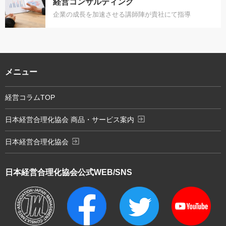
経営コンサルティング
企業の成長を加速させる講師陣が貴社にて指導
メニュー
経営コラムTOP
exit_to_app
日本経営合理化協会 商品・サービス案内
exit_to_app
日本経営合理化協会
日本経営合理化協会
公式WEB/SNS