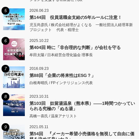
5
2026.06.23
第144回 役員退職金支給の5年ルールに注意！
児玉尚彦氏 / 株式会社経理がよくなる 一般社団法人経理革新
プロジェクト 代表・税理士
6
2025.10.22
第404回 時に「非合理的な判断」が会社を守る
牟田太陽 / 日本経営合理化協会 理事長
7
2016.09.23
第88回「企業の将来性はESG？」
白根寿晴氏 / FPインテリジェンス代表
8
2023.10.31
第103回 奴留湯温泉（熊本県）――1時間つかってい
られる究極の「ぬる湯」
高橋一喜氏 / 温泉アナリスト
9
2021.05.11
第54回 『メーカー希望小売価格を無視して自由に価