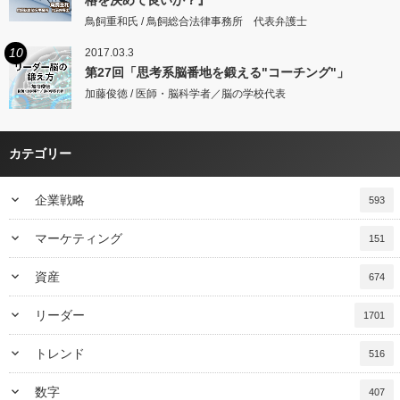
格を決めて良いか？』
鳥飼重和氏 / 鳥飼総合法律事務所 代表弁護士
10
2017.03.3
第27回「思考系脳番地を鍛える"コーチング"」
加藤俊徳 / 医師・脳科学者／脳の学校代表
カテゴリー
keyboard_arrow_down
企業戦略
593
keyboard_arrow_down
マーケティング
151
keyboard_arrow_down
資産
674
keyboard_arrow_down
リーダー
1701
keyboard_arrow_down
トレンド
516
keyboard_arrow_down
数字
407