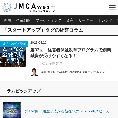
menu
新着
企業戦略
マーケティング
資産
リーダー
トレンド
「スタートアップ」タグの経営コラム
2023.04.12
経済・株式・資産
第37回 経営者保証改革プログラムで創業
融資が受けやすくなる！
どうなる金融業界
湧川 博英氏 / WellUpConsulting 代表コンサルタント
コラムピックアップ
第162回 用途が広がる新発想のBluetoothスピーカー