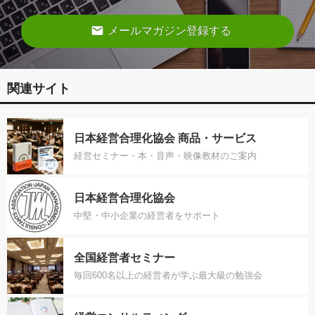
email
メールマガジン登録する
関連サイト
日本経営合理化協会 商品・サービス
経営セミナー・本・音声・映像教材のご案内
日本経営合理化協会
中堅・中小企業の経営者をサポート
全国経営者セミナー
毎回600名以上の経営者が学ぶ最大級の勉強会