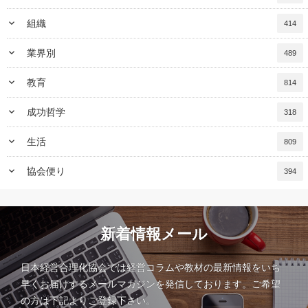
keyboard_arrow_down
組織
414
keyboard_arrow_down
業界別
489
keyboard_arrow_down
教育
814
keyboard_arrow_down
成功哲学
318
keyboard_arrow_down
生活
809
keyboard_arrow_down
協会便り
394
新着情報メール
日本経営合理化協会では経営コラムや教材の最新情報をいち
早くお届けするメールマガジンを発信しております。ご希望
の方は下記よりご登録下さい。