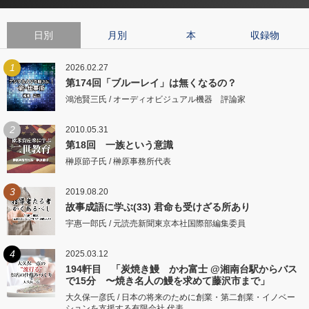
日別
月別
本
収録物
1
2026.02.27
第174回「ブルーレイ」は無くなるの？
鴻池賢三氏 / オーディオビジュアル機器 評論家
2
2010.05.31
第18回 一族という意識
榊原節子氏 / 榊原事務所代表
3
2019.08.20
故事成語に学ぶ(33) 君命も受けざる所あり
宇惠一郎氏 / 元読売新聞東京本社国際部編集委員
4
2025.03.12
194軒目 「炭焼き鰻 かわ富士 @湘南台駅からバス
で15分 〜焼き名人の鰻を求めて藤沢市まで」
大久保一彦氏 / 日本の将来のために創業・第二創業・イノベー
ションを支援する有限会社 代表