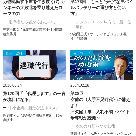
万物流転する世を生き抜く(7) カ
第176回「もっと“安心”なモバイ
ンネーの大敗北を乗り越えたロ
ルバッテリーの選び方と使い
ーマの力
方」
指導者たる者かくあるべし
デジタルＡＶを味方に！新・仕
事術
宇惠一郎氏 / 元読売新聞東京本社国際部
編集委員
鴻池賢三氏 / オーディオビジュアル機
器 評論家
採用・法律
キーワード
2026.03.24
2014.02.28
第170回『「代理します」の一言
第38回
が境目になる』
空前の《人手不足時代》に備え
よ！
中小企業の新たな法律リスク
～欠陥工事・入札不調・バイト
鳥飼重和氏 / 鳥飼総合法律事務所 代表
争奪戦が続発～
弁護士
次の売れ筋をつかむ術
西川りゅうじん氏 / マーケティング コン