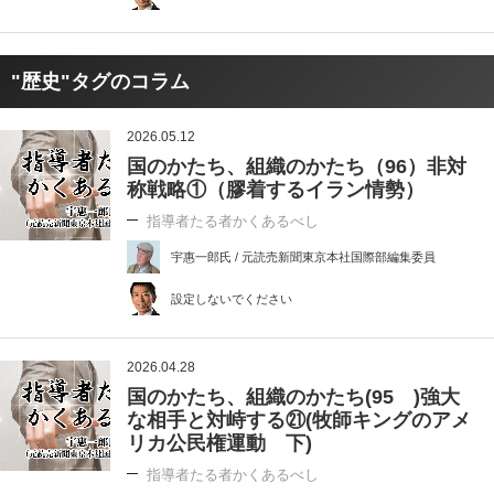
"歴史"タグのコラム
2026.05.12
国のかたち、組織のかたち（96）非対
称戦略①（膠着するイラン情勢）
指導者たる者かくあるべし
宇惠一郎氏 / 元読売新聞東京本社国際部編集委員
設定しないでください
2026.04.28
国のかたち、組織のかたち(95 )強大
な相手と対峙する㉑(牧師キングのアメ
リカ公民権運動 下)
指導者たる者かくあるべし