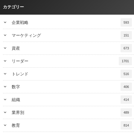
カテゴリー
keyboard_arrow_down
企業戦略
593
keyboard_arrow_down
マーケティング
151
keyboard_arrow_down
資産
673
keyboard_arrow_down
リーダー
1701
keyboard_arrow_down
トレンド
516
keyboard_arrow_down
数字
406
keyboard_arrow_down
組織
414
keyboard_arrow_down
業界別
489
keyboard_arrow_down
教育
814