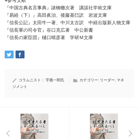
※参考文献
『中国古典名言事典』諸橋轍次著 講談社学術文庫
『易経（下）』高田眞治、後藤基巳訳 岩波文庫
『信長公記』太田牛一著、中川太古訳 中経出版新人物文庫
『信長軍の司令官』谷口克広著 中公新書
『信長の家臣団』樋口晴彦著 学研Ｍ文庫
コラムニスト：
宇惠一郎氏
カテゴリー:
リーダー
,
マネ
ジメント