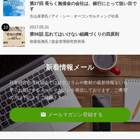
第27回 長らく無借金の会社は、銀行にとって狙い目で
す
古山喜章氏 / アイ・シー・オーコンサルティング社長
10
2017.05.31
第96話 忘れてはいけない組織づくりの四原則
弥富拓海氏 / 賃金管理研究所所長
新着情報メール
日本経営合理化協会では経営コラムや教材の最新情報をいち
早くお届けするメールマガジンを発信しております。ご希望
の方は下記よりご登録下さい。
email
メールマガジン登録する