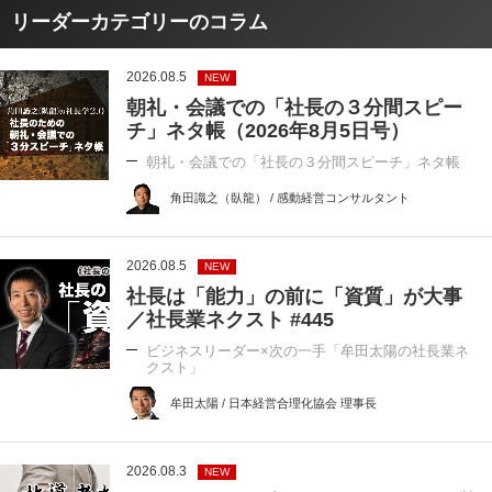
リーダーカテゴリーのコラム
2026.08.5
NEW
朝礼・会議での「社長の３分間スピー
チ」ネタ帳（2026年8月5日号）
朝礼・会議での「社長の３分間スピーチ」ネタ帳
角田識之（臥龍） / 感動経営コンサルタント
2026.08.5
NEW
社長は「能力」の前に「資質」が大事
／社長業ネクスト #445
ビジネスリーダー×次の一手「牟田太陽の社長業ネ
クスト」
牟田太陽 / 日本経営合理化協会 理事長
2026.08.3
NEW