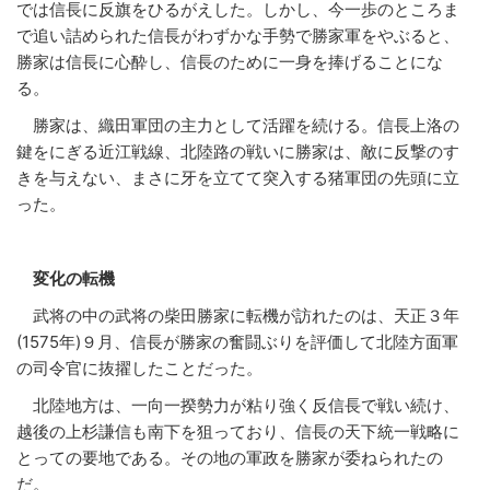
では信長に反旗をひるがえした。しかし、今一歩のところま
で追い詰められた信長がわずかな手勢で勝家軍をやぶると、
勝家は信長に心酔し、信長のために一身を捧げることにな
る。
勝家は、織田軍団の主力として活躍を続ける。信長上洛の
鍵をにぎる近江戦線、北陸路の戦いに勝家は、敵に反撃のす
きを与えない、まさに牙を立てて突入する猪軍団の先頭に立
った。
変化の転機
武将の中の武将の柴田勝家に転機が訪れたのは、天正３年
(1575年)９月、信長が勝家の奮闘ぶりを評価して北陸方面軍
の司令官に抜擢したことだった。
北陸地方は、一向一揆勢力が粘り強く反信長で戦い続け、
越後の上杉謙信も南下を狙っており、信長の天下統一戦略に
とっての要地である。その地の軍政を勝家が委ねられたの
だ。