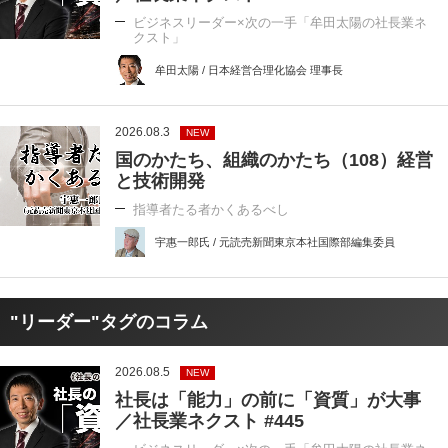
ビジネスリーダー×次の一手「牟田太陽の社長業ネ
クスト」
牟田太陽 / 日本経営合理化協会 理事長
2026.08.3
NEW
国のかたち、組織のかたち（108）経営
と技術開発
指導者たる者かくあるべし
宇惠一郎氏 / 元読売新聞東京本社国際部編集委員
"リーダー"タグのコラム
2026.08.5
NEW
社長は「能力」の前に「資質」が大事
／社長業ネクスト #445