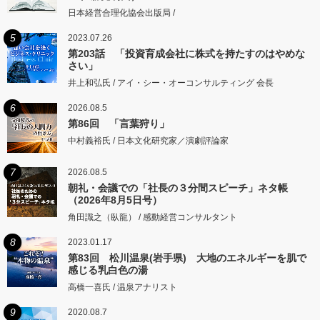
日本経営合理化協会出版局 /
5
2023.07.26
第203話 「投資育成会社に株式を持たすのはやめな
さい」
井上和弘氏 / アイ・シー・オーコンサルティング 会長
6
2026.08.5
第86回 「言葉狩り」
中村義裕氏 / 日本文化研究家／演劇評論家
7
2026.08.5
朝礼・会議での「社長の３分間スピーチ」ネタ帳
（2026年8月5日号）
角田識之（臥龍） / 感動経営コンサルタント
8
2023.01.17
第83回 松川温泉(岩手県) 大地のエネルギーを肌で
感じる乳白色の湯
高橋一喜氏 / 温泉アナリスト
9
2020.08.7