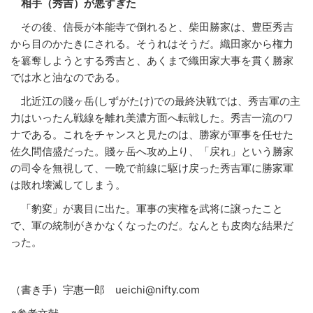
相手（秀吉）が悪すぎた
その後、信長が本能寺で倒れると、柴田勝家は、豊臣秀吉
から目のかたきにされる。そうれはそうだ。織田家から権力
を簒奪しようとする秀吉と、あくまで織田家大事を貫く勝家
では水と油なのである。
北近江の賤ヶ岳(しずがたけ)での最終決戦では、秀吉軍の主
力はいったん戦線を離れ美濃方面へ転戦した。秀吉一流のワ
ナである。これをチャンスと見たのは、勝家が軍事を任せた
佐久間信盛だった。賤ヶ岳へ攻め上り、「戻れ」という勝家
の司令を無視して、一晩で前線に駆け戻った秀吉軍に勝家軍
は敗れ壊滅してしまう。
「豹変」が裏目に出た。軍事の実権を武将に譲ったこと
で、軍の統制がきかなくなったのだ。なんとも皮肉な結果だ
った。
（書き手）宇惠一郎 ueichi@nifty.com