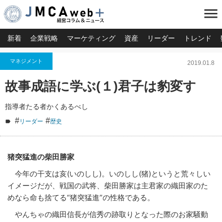
menu
新着
企業戦略
マーケティング
資産
リーダー
トレンド
マネジメント
2019.01.8
故事成語に学ぶ(１)君子は豹変す
指導者たる者かくあるべし
#
#
リーダー
歴史
猪突猛進の柴田勝家
今年の干支は亥(いのしし)。いのしし(猪)というと荒々しい
イメージだが、戦国の武将、柴田勝家は主君家の織田家のた
めなら命も捨てる“猪突猛進”の性格である。
やんちゃの織田信長が信秀の跡取りとなった際のお家騒動