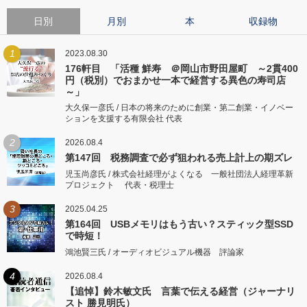
日別
月別
本
収録物
1
2023.08.30
176軒目 「活種 鮮寿 ＠岡山市野田屋町 ～2貫400
円（税別）でおまかせ一本で経営する異色の寿司店
～」
大久保一彦氏 / 日本の将来のために創業・第二創業・イノベー
ションを支援する有限会社 代表
2
2026.08.4
第147回 税務調査で必ず狙われる売上計上の期ズレ
児玉尚彦氏 / 株式会社経理がよくなる 一般社団法人経理革新
プロジェクト 代表・税理士
3
2025.04.25
第164回 USBメモリはもう古い？スティック型SSD
で時短！
鴻池賢三氏 / オーディオビジュアル機器 評論家
4
2026.08.4
【追悼】鈴木敏文氏 言葉で伝える経営（ジャーナリ
スト 勝見明氏）