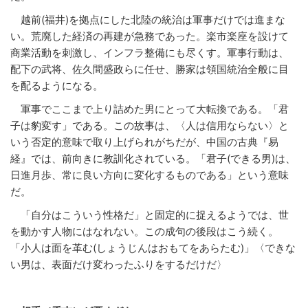
越前(福井)を拠点にした北陸の統治は軍事だけでは進まな
い。荒廃した経済の再建が急務であった。楽市楽座を設けて
商業活動を刺激し、インフラ整備にも尽くす。軍事行動は、
配下の武将、佐久間盛政らに任せ、勝家は領国統治全般に目
を配るようになる。
軍事でここまで上り詰めた男にとって大転換である。「君
子は豹変す」である。この故事は、〈人は信用ならない〉と
いう否定的意味で取り上げられがちだが、中国の古典『易
経』では、前向きに教訓化されている。「君子(できる男)は、
日進月歩、常に良い方向に変化するものである」という意味
だ。
「自分はこういう性格だ」と固定的に捉えるようでは、世
を動かす人物にはなれない。この成句の後段はこう続く。
「小人は面を革む(しょうじんはおもてをあらたむ)」〈できな
い男は、表面だけ変わったふりをするだけだ〉