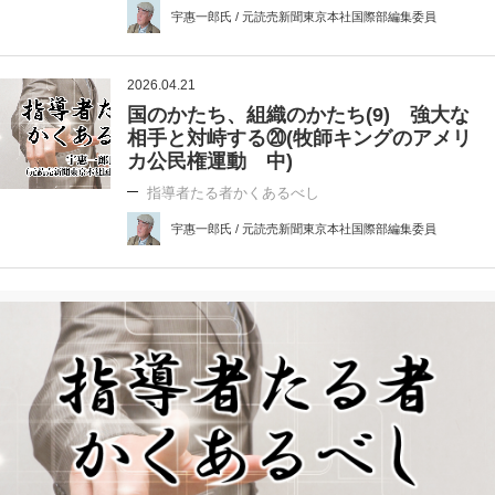
宇惠一郎氏 / 元読売新聞東京本社国際部編集委員
2026.04.21
国のかたち、組織のかたち(9) 強大な
相手と対峙する⑳(牧師キングのアメリ
カ公民権運動 中)
指導者たる者かくあるべし
宇惠一郎氏 / 元読売新聞東京本社国際部編集委員