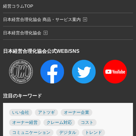
経営コラムTOP
exit_to_app
日本経営合理化協会 商品・サービス案内
exit_to_app
日本経営合理化協会
日本経営合理化協会
公式WEB/SNS
注目のキーワード
いい会社
アトツギ
オーナー企業
オーナー経営
クレーム対応
コスト
コミュニケーション
デジタル
トレンド