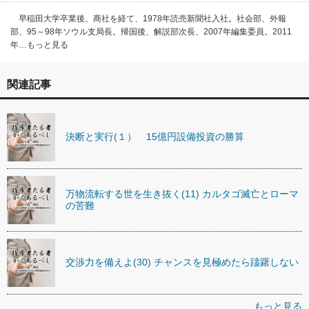
早稲田大学卒業後、商社を経て、1978年読売新聞社入社。社会部、外報
部、95～98年ソウル支局長。帰国後、解説部次長、2007年編集委員。2011
年…もっと見る
関連記事
決断と実行(１） 15億円設備投資の勝算
万物流転する世を生き抜く(11) カルタゴ滅亡とローマ
の苦難
交渉力を備えよ(30) チャンスを見極めたら躊躇しない
もっと見る