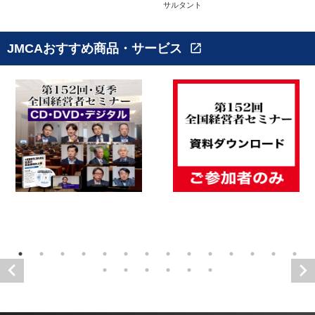
サルタント
JMCAおすすめ商品・サービス
open_in_new