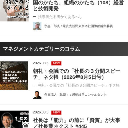
国のかたち、組織のかたち（108）経営
と技術開発
指導者たる者かくあるべし
宇惠一郎氏 / 元読売新聞東京本社国際部編集委員
マネジメントカテゴリーのコラム
2026.08.5
NEW
朝礼・会議での「社長の３分間スピー
チ」ネタ帳（2026年8月5日号）
朝礼・会議での「社長の３分間スピーチ」ネタ帳
角田識之（臥龍） / 感動経営コンサルタント
2026.08.5
NEW
社長は「能力」の前に「資質」が大事
／社長業ネクスト #445