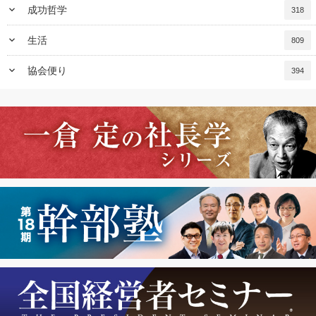
keyboard_arrow_down
成功哲学
318
keyboard_arrow_down
生活
809
keyboard_arrow_down
協会便り
394