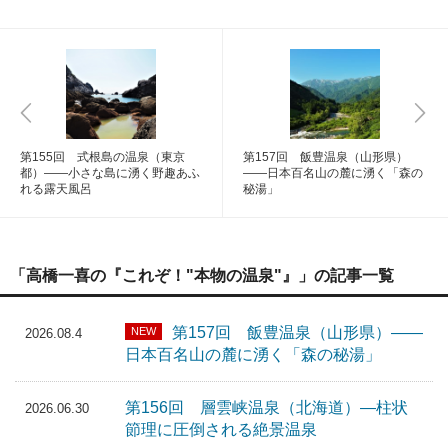
第155回 式根島の温泉（東京
第157回 飯豊温泉（山形県）
都）――小さな島に湧く野趣あふ
――日本百名山の麓に湧く「森の
れる露天風呂
秘湯」
「高橋一喜の『これぞ！"本物の温泉"』」の記事一覧
第157回 飯豊温泉（山形県）――
NEW
2026.08.4
日本百名山の麓に湧く「森の秘湯」
第156回 層雲峡温泉（北海道）―柱状
2026.06.30
節理に圧倒される絶景温泉