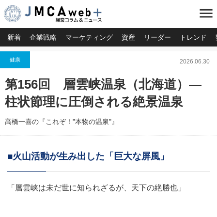
menu
新着
企業戦略
マーケティング
資産
リーダー
トレンド
健康
2026.06.30
第156回 層雲峡温泉（北海道）―
柱状節理に圧倒される絶景温泉
高橋一喜の『これぞ！"本物の温泉"』
■火山活動が生み出した「巨大な屏風」
「層雲峡は未だ世に知られざるが、天下の絶勝也」