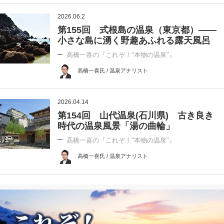
2026.06.2
第155回 式根島の温泉（東京都）――
小さな島に湧く野趣あふれる露天風呂
高橋一喜の『これぞ！"本物の温泉"』
高橋一喜氏 / 温泉アナリスト
2026.04.14
第154回 山代温泉(石川県) 古き良き
時代の温泉風景「湯の曲輪」
高橋一喜の『これぞ！"本物の温泉"』
高橋一喜氏 / 温泉アナリスト