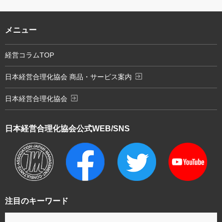
メニュー
経営コラムTOP
exit_to_app
日本経営合理化協会 商品・サービス案内
exit_to_app
日本経営合理化協会
日本経営合理化協会
公式WEB/SNS
注目のキーワード