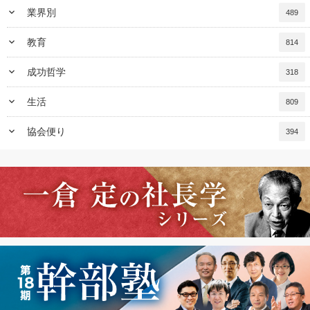
keyboard_arrow_down
業界別
489
keyboard_arrow_down
教育
814
keyboard_arrow_down
成功哲学
318
keyboard_arrow_down
生活
809
keyboard_arrow_down
協会便り
394