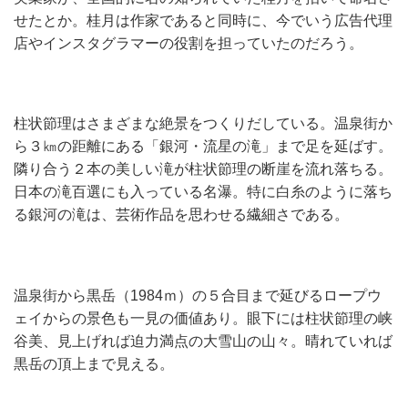
せたとか。桂月は作家であると同時に、今でいう広告代理
店やインスタグラマーの役割を担っていたのだろう。
柱状節理はさまざまな絶景をつくりだしている。温泉街か
ら３㎞の距離にある「銀河・流星の滝」まで足を延ばす。
隣り合う２本の美しい滝が柱状節理の断崖を流れ落ちる。
日本の滝百選にも入っている名瀑。特に白糸のように落ち
る銀河の滝は、芸術作品を思わせる繊細さである。
温泉街から黒岳（1984ｍ）の５合目まで延びるロープウ
ェイからの景色も一見の価値あり。眼下には柱状節理の峡
谷美、見上げれば迫力満点の大雪山の山々。晴れていれば
黒岳の頂上まで見える。