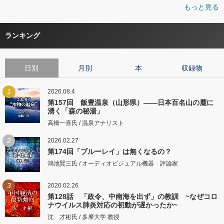
もっと見る
ランキング
日別
月別
本
収録物
1
2026.08.4
第157回 飯豊温泉（山形県）――日本百名山の麓に
湧く「森の秘湯」
高橋一喜氏 / 温泉アナリスト
2
2026.02.27
第174回「ブルーレイ」は無くなるの？
鴻池賢三氏 / オーディオビジュアル機器 評論家
3
2020.02.26
第128話 「政令、中南海を出ず」の教訓 ~なぜコロ
ナウイルス肺炎対応の初動が遅かったか~
沈 才彬氏 / 多摩大学 教授