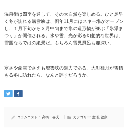
温泉街は四季を通して、その大自然を楽しめる。ひと足早
く冬が訪れる層雲峡は、例年11月にはスキー場がオープン
し、１月下旬から３月中旬まで氷の造形物が並ぶ「氷瀑ま
つり」が開催される。氷や雪、光が彩る幻想的な世界は、
雪国ならではの絶景だ。もちろん雪見風呂も趣深い。
寒さや豪雪でさえも層雲峡の魅力である。大町桂月が雪積
もる冬に訪れたら、なんと評すだろうか。
コラムニスト：
高橋一喜氏
カテゴリー:
生活
,
健康