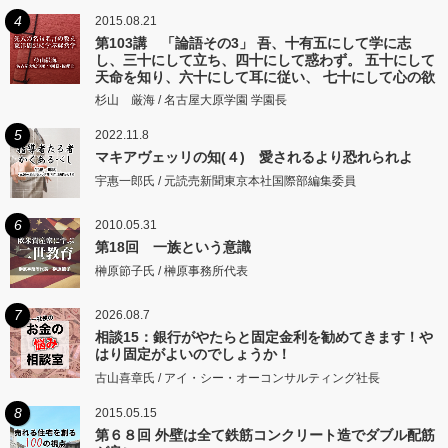
4
2015.08.21
第103講 「論語その3」 吾、十有五にして学に志
し、三十にして立ち、四十にして惑わず。 五十にして
天命を知り、六十にして耳に従い、 七十にして心の欲
するところに従いて矩をこえず。
杉山 厳海 / 名古屋大原学園 学園長
5
2022.11.8
マキアヴェッリの知(４) 愛されるより恐れられよ
宇惠一郎氏 / 元読売新聞東京本社国際部編集委員
6
2010.05.31
第18回 一族という意識
榊原節子氏 / 榊原事務所代表
7
2026.08.7
相談15：銀行がやたらと固定金利を勧めてきます！や
はり固定がよいのでしょうか！
古山喜章氏 / アイ・シー・オーコンサルティング社長
8
2015.05.15
第６８回 外壁は全て鉄筋コンクリート造でダブル配筋