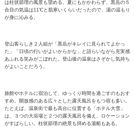
は柱状節理の風景も望める。夏にもかかわらず、黒岳の５
合目の気温は11℃と肌寒いくらいだったので、湯の温もり
が身に沁みる。
登山客らしき２人組が「黒岳がキレイに見られてよかっ
た」「日頃の行いがよいからかな」と語らいながら充実感
あふれる笑みがこぼれた。登山後の温泉はさぞかし気持ち
がよいことだろう。
旅館やホテルに宿泊して、ゆっくり時間を過ごすのもおす
すめ。開放感のある広々とした露天風呂をもつ宿も多い。
たとえば、温泉街で最も高台に位置する「ホテル大雪」
は、３つの大浴場と２つの露天風呂を備え、ロケーション
がすばらしい。柱状節理の絶景も拝める湯船もある。