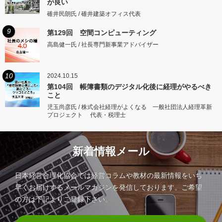
が良い
碓井民朗氏 / 碓井建築オフィス代表
9
第129回 空間コンピューティング
高島健一氏 / 社長専門新事業アドバイザー
10
2024.10.15
第104回 帳簿書類のデジタル化後に経理がやるべき
こと
児玉尚彦氏 / 株式会社経理がよくなる 一般社団法人経理革新
プロジェクト 代表・税理士
新着情報メール
日本経営合理化協会では経営コラムや教材の最新情報をいち
早くお届けするメールマガジンを発信しております。ご希望
の方は下記よりご登録下さい。