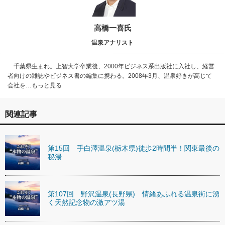
高橋一喜氏
温泉アナリスト
千葉県生まれ。上智大学卒業後、2000年ビジネス系出版社に入社し、経営
者向けの雑誌やビジネス書の編集に携わる。2008年3月、温泉好きが高じて
会社を…もっと見る
関連記事
第15回 手白澤温泉(栃木県)徒歩2時間半！関東最後の
秘湯
第107回 野沢温泉(長野県) 情緒あふれる温泉街に湧
く天然記念物の激アツ湯