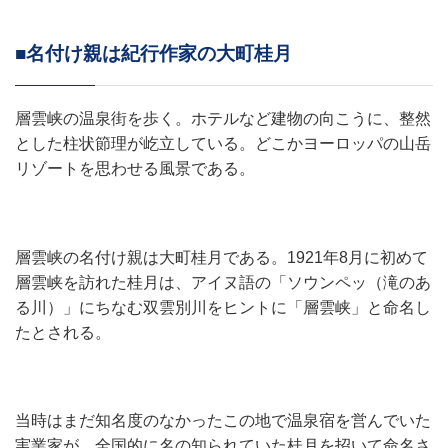
■名付け親は紀行作家の大町桂月
層雲峡の温泉街を歩く。ホテルなど建物の向こうに、整然
とした柱状節理が屹立している。どこかヨーロッパの山岳
リゾートを思わせる風景である。
層雲峡の名付け親は大町桂月である。1921年8月に初めて
層雲峡を訪れた桂月は、アイヌ語の「ソウンペッ（滝のあ
る川）」にちなむ双雲別川をヒントに「層雲峡」と命名し
たとされる。
当時はまだ知名度のなかったこの地で温泉宿を営んでいた
実業家が、全国的に名の知られていた桂月を招いて命名さ