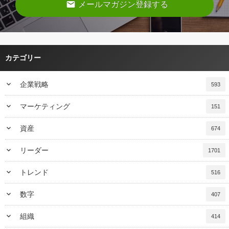
email
メールマガジン登録する
カテゴリー
keyboard_arrow_down
企業戦略
593
keyboard_arrow_down
マーケティング
151
keyboard_arrow_down
資産
674
keyboard_arrow_down
リーダー
1701
keyboard_arrow_down
トレンド
516
keyboard_arrow_down
数字
407
keyboard_arrow_down
組織
414