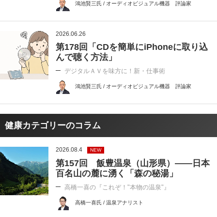
鴻池賢三氏 / オーディオビジュアル機器 評論家
2026.06.26
第178回「CDを簡単にiPhoneに取り込
んで聴く方法」
デジタルＡＶを味方に！新・仕事術
鴻池賢三氏 / オーディオビジュアル機器 評論家
健康カテゴリーのコラム
2026.08.4
NEW
第157回 飯豊温泉（山形県）――日本
百名山の麓に湧く「森の秘湯」
高橋一喜の『これぞ！"本物の温泉"』
高橋一喜氏 / 温泉アナリスト