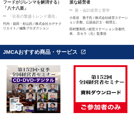
フードがジレンマを解消する）
派な経営者
「八十八楽」
新・会計経営と実学
「社長の繁盛トレンド通信」
小長谷 敦子氏 / 株式会社経営ステーシ
ョン京都。公認会計士・税理士。
竹内・箱田・杉山氏 / 株式会社カデナク
リエイト／編集プロダクション
田村繁和氏 / 経営ステーション京都代
表、 京セラ（元）監査役
JMCAおすすめ商品・サービス
open_in_new