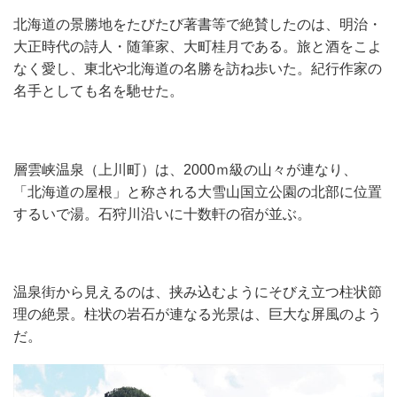
北海道の景勝地をたびたび著書等で絶賛したのは、明治・
大正時代の詩人・随筆家、大町桂月である。旅と酒をこよ
なく愛し、東北や北海道の名勝を訪ね歩いた。紀行作家の
名手としても名を馳せた。
層雲峡温泉（上川町）は、2000ｍ級の山々が連なり、
「北海道の屋根」と称される大雪山国立公園の北部に位置
するいで湯。石狩川沿いに十数軒の宿が並ぶ。
温泉街から見えるのは、挟み込むようにそびえ立つ柱状節
理の絶景。柱状の岩石が連なる光景は、巨大な屏風のよう
だ。