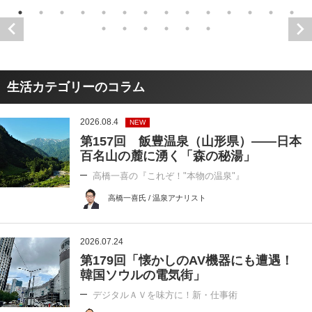
生活カテゴリーのコラム
2026.08.4
NEW
第157回 飯豊温泉（山形県）――日本
百名山の麓に湧く「森の秘湯」
高橋一喜の『これぞ！"本物の温泉"』
高橋一喜氏 / 温泉アナリスト
2026.07.24
第179回「懐かしのAV機器にも遭遇！
韓国ソウルの電気街」
デジタルＡＶを味方に！新・仕事術