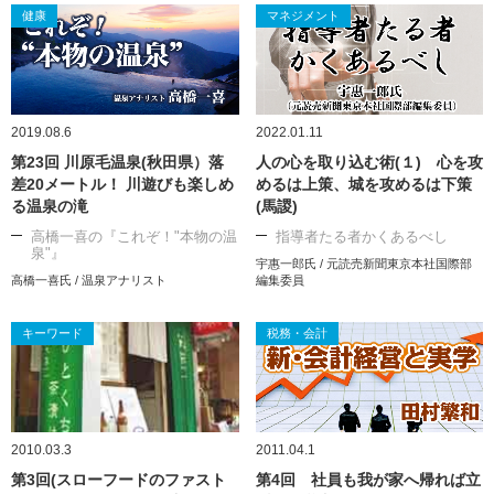
健康
マネジメント
2019.08.6
2022.01.11
第23回 川原毛温泉(秋田県）落
人の心を取り込む術(１) 心を攻
差20メートル！ 川遊びも楽しめ
めるは上策、城を攻めるは下策
る温泉の滝
(馬謖)
高橋一喜の『これぞ！"本物の温
指導者たる者かくあるべし
泉"』
宇惠一郎氏 / 元読売新聞東京本社国際部
高橋一喜氏 / 温泉アナリスト
編集委員
キーワード
税務・会計
2010.03.3
2011.04.1
第3回(スローフードのファスト
第4回 社員も我が家へ帰れば立