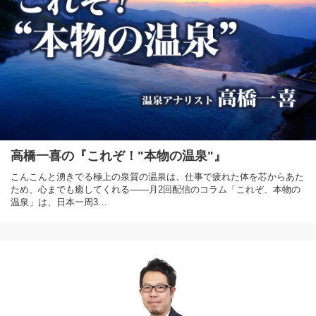
高橋一喜の『これぞ！"本物の温泉"』
こんこんと湧きでる極上の泉質の温泉は、仕事で疲れた体を芯からあた
ため、心までも癒してくれる───月2回配信のコラム「これぞ、本物の
温泉」は、日本一周3…