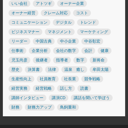
いい会社
アトツギ
オーナー企業
オーナー経営
クレーム対応
コスト
コミュニケーション
デジタル
トレンド
ビジネスマナー
マネジメント
マーケティング
リーダー
中国古典
中小企業
中谷彰宏
仕事術
企業分析
会社の数字
会計
健康
児玉尚彦
後継者
指導者
数字
新将命
歴史
決算書
法律
温泉 癒し
牟田太陽
生産性向上
社員教育
社長業
競争戦略
経営実務
経営戦略
話し方
読書
講師インタビュー
講演CD
講話を聞いて学ぼう
財務
財務力アップ
鳥飼重和