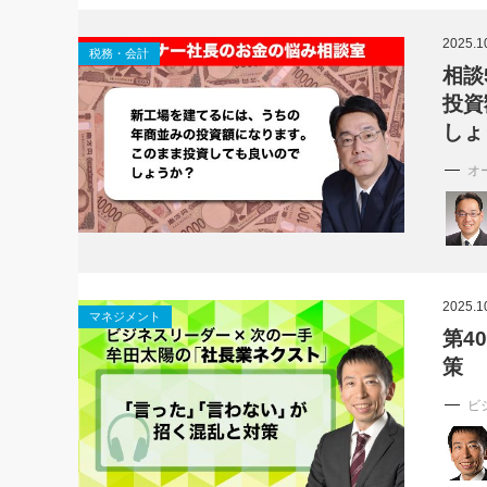
社長の右
2025.1
税務・会計
酒井英之
相談
投資
しょ
オ
2025.1
マネジメント
第4
策
ビ