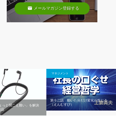
email
メールマガジン登録する
マネジメント
第十二話 動いた分だけ変化が生じる
（えんむすび）
ちょっと聞こえ難い」を解決
製品