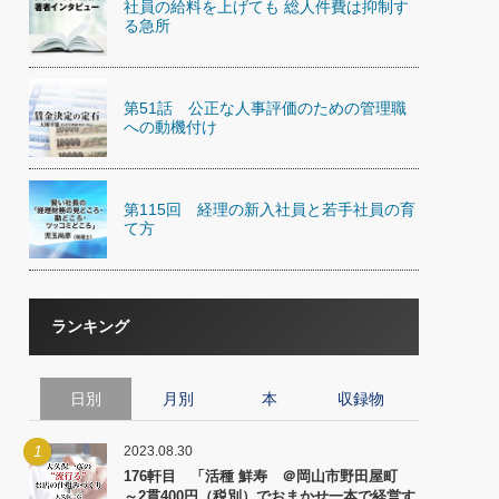
社員の給料を上げても 総人件費は抑制す
)
る急所
喜の『これぞ！"本物の温泉"』(157)
第51話 公正な人事評価のための管理職
への動機付け
第115回 経理の新入社員と若手社員の育
て方
ランキング
日別
月別
本
収録物
1
2023.08.30
176軒目 「活種 鮮寿 ＠岡山市野田屋町
～2貫400円（税別）でおまかせ一本で経営す