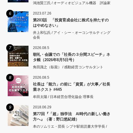
鴻池賢三氏 / オーディオビジュアル機器 評論家
6
2023.07.26
第203話 「投資育成会社に株式を持たすの
はやめなさい」
井上和弘氏 / アイ・シー・オーコンサルティング
会長
7
2026.08.5
朝礼・会議での「社長の３分間スピーチ」ネ
タ帳（2026年8月5日号）
角田識之（臥龍） / 感動経営コンサルタント
8
2026.08.5
社長は「能力」の前に「資質」が大事／社長
業ネクスト #445
牟田太陽 / 日本経営合理化協会 理事長
9
2018.06.29
第77回『「超」独学法 AI時代の新しい働き
方へ』（著：野口悠紀雄）
本のソムリエ・団長 シブヤ駅前読書大学学長 /