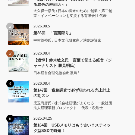
る異色の寿司店～」
大久保一彦氏 / 日本の将来のために創業・第二創
業・イノベーションを支援する有限会社 代表
2
2026.08.5
第86回 「言葉狩り」
中村義裕氏 / 日本文化研究家／演劇評論家
3
2026.08.4
【追悼】鈴木敏文氏 言葉で伝える経営（ジ
ャーナリスト 勝見明氏）
日本経営合理化協会出版局 /
4
2026.08.4
第147回 税務調査で必ず狙われる売上計上
の期ズレ
児玉尚彦氏 / 株式会社経理がよくなる 一般社団
法人経理革新プロジェクト 代表・税理士
5
2025.04.25
第164回 USBメモリはもう古い？スティッ
ク型SSDで時短！