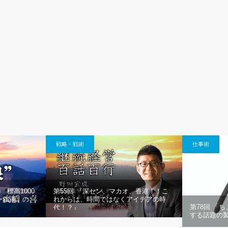
戦略・戦術
仕事術
 標高1000
第55回 『深セン、マカオ、香港！！こ
ー銭湯」の
れからは、時間ではなくアイデアの時
第78回 「
代！？』
する話題の