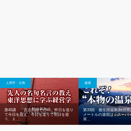
人間学・古典
健康
第45講 「言志四録その45」昨日を送り
第33回 後生掛温泉(秋田県)
て今日を迎え、今日を送りて明日を迎
メートルの湯宿は「スーパ
う。人...
原...