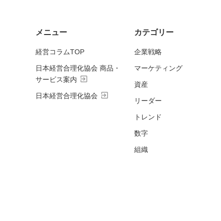
メニュー
カテゴリー
経営コラムTOP
企業戦略
日本経営合理化協会 商品・
マーケティング
exit_to_app
サービス案内
資産
exit_to_app
日本経営合理化協会
リーダー
トレンド
数字
組織