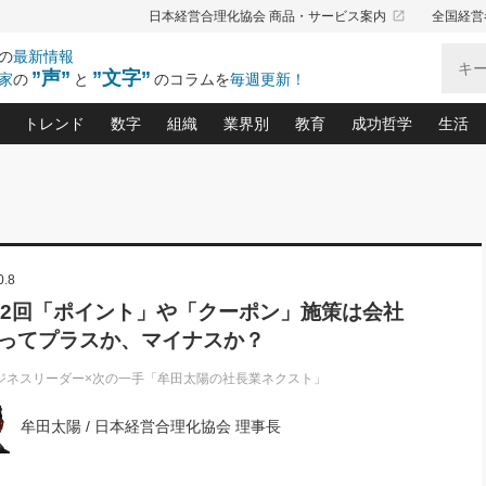
launch
日本経営合理化協会 商品・サービス案内
全国経営
の
最新情報
”声”
”文字”
家
の
と
のコラムを
毎週更新！
トレンド
数字
組織
業界別
教育
成功哲学
生活
る仕組みづくり講座(12)
産を守る一手(171)
ーワンで勝ち残る企業風土づくり(54)
《ニューヨーク発》ビジネスリーダーの先読み: 最新トレンド
オーナー社長の「お金の悩み相談室」(14)
「賃金の誤解」(135)
なぜ、トヨタ式で会社が伸びるのか？(
“出来る”管理職の条件(62)
中国哲学に学ぶ 不
おの
と戦略拠点(9)
(50)
ーバル経営者は知ってい
(39)
スリーダー×次の一手「牟田太陽の社長業ネクスト」
おカネが残る決算書にするために、やっておきたいこと(
中小企業の新たな法律リスク(178)
売れる住宅を創る 100の視点(100)
あなただからお願いしたいと
令和時代の「社長の
”(9)
「社長の繁盛トレンド通信」(90)
デジ
0.8
向(204)
会社を守り抜くための緊急対策(100)
職場の生産性を下げるハラスメントの予防策(1
大久保一彦の“流行る”お店の仕組みづく
クレーム対応 実践マニュアル
先人の名句名言の教
トル・F・グジバチの『経営戦略の新常識』(12)
北村森の「今月のヒット商品」(109)
リーダ
2026.08.5
2026.08.5
2
02回「ポイント」や「クーポン」施策は会社
る経営」の極意
、決めておきたい、知っておきたい、やってお
強い決算書の会社はココが違う！(36)
賃金決定の定石(68)
柿内幸夫─社長のための現場改善(174
クレーム対応の新知識と新常
渡部昇一の「日本の
紀
第86回 「言葉狩り」
社長は「能力」の前に「資質」
ってプラスか、マイナスか？
ジオジャパンの成功要因と
る者かくあるべし(635)
次の売れ筋をつかむ術(102)
ワイ
が大事／社長業ネクスト #445
損益分岐点を下げる、Ｐ／Ｌ不況時代の新戦略(12)
顧客・社員・社会から支持される「ウェルビ
デキル社員に育てる！ 社員
経営に活かす“十八史
の資産管理講座(95)
会議での「社長の３分間スピーチ」ネタ帳(159)
社長のメシの種 4.0(206)
門」(23)
必読
ジネスリーダー×次の一手「牟田太陽の社長業ネクスト」
新・会計経営と実学(37)
東川鷹年の「中小企業の人育
略(77)
52)
「経営知になる考え方」(57)
眼と耳
牟田太陽 / 日本経営合理化協会 理事長
決算書の“見える化”術(12)
業績アップにつながる！ワン
ブランド戦略(39)
なたにお願いしたいと思われる「一流の仕事術」(28)
社長の
賢い社長の「経理財務の見どころ・勘どころ・ツッコ
欧米資産家に学ぶ二世教育(1
ぐせ経営哲学(100)
ろ」(149)
米国