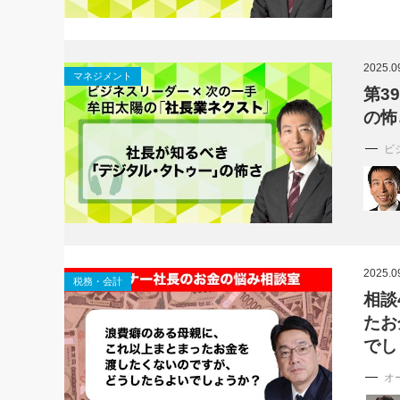
2025.0
マネジメント
第3
の怖
ビ
2025.0
税務・会計
相談
たお
でし
オ