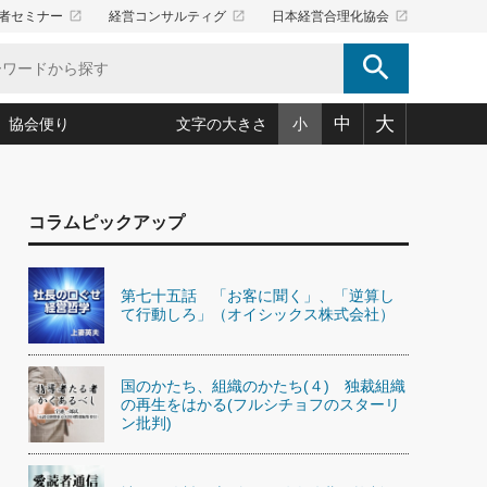
launch
launch
launch
者セミナー
経営コンサルティグ
日本経営合理化協会
search
大
中
協会便り
文字の大きさ
小
5)
況は会社守成の好機(38)
ころ心平の ──社長のための「か・ら・だマネジメント」
「愛読者通信」著者インタビュー(44)
コラムピックアップ
34)
思われる 気配りの達人(127)
人間力の磨き方」(86)
ビジネス見聞録 経営ニュース(100)
タルＡＶを味方に！新・仕事術(180)
0)
り(210)
(92)
え 東洋思想に学ぶ経営学(132)
作間信司の経営無形庵(けいえいむぎょうあん)(166)
第七十五話 「お客に聞く」、「逆算し
ー脳の鍛え方(32)
もっとみる
026.08.4
て行動しろ」（オイシックス株式会社）
)
識(57)
指導者たち」(32)
経営セミナー情報局(1)
【追悼】鈴木敏文氏 言葉で伝
ンを楽しむ基礎レッスン(12)
える経営（ジャーナリスト 勝
ーイング経営入
教育の決め手(203)
略”(30)
繁栄への着眼点 牟田太陽(76)
見明氏）
！社長が読むべき今月の4冊(88)
国のかたち、組織のかたち(４) 独裁組織
て」(38)
講話を聞いて学ぼう 実学・耳学・磨く「ミミガク」のすすめ
の再生をはかる(フルシチョフのスターリ
で楽しむ読書術(162)
(7)
ン批判)
ランク上の手紙・メール術(100)
「氣」(30)
ミどこ
00)
スポーツ・ビジネスに学ぶ心理学(98)