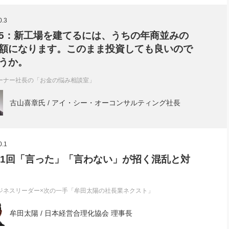
社長のための“全員営業”(30
腕をつくる 人と組織を動かす(200)
銀行交渉はこうしなさい！(12)
高橋一
0.3
行動科学マネジメント(5)
の社長のビジョン実現道場(10)
5：新工場を建てるには、うちの年商並みの
額になります。このまま投資しても良いので
うか。
ーナー社長の「お金の悩み相談室」
古山喜章氏 / アイ・シー・オーコンサルティング社長
0.1
01回「言った」「言わない」が招く混乱と対
ジネスリーダー×次の一手「牟田太陽の社長業ネクスト」
牟田太陽 / 日本経営合理化協会 理事長