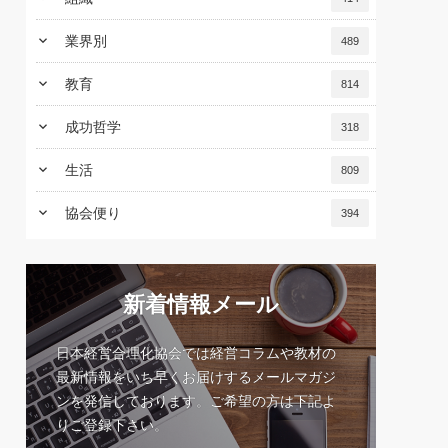
keyboard_arrow_down
業界別
489
keyboard_arrow_down
教育
814
keyboard_arrow_down
成功哲学
318
keyboard_arrow_down
生活
809
keyboard_arrow_down
協会便り
394
新着情報メール
日本経営合理化協会では経営コラムや教材の
最新情報をいち早くお届けするメールマガジ
ンを発信しております。ご希望の方は下記よ
りご登録下さい。