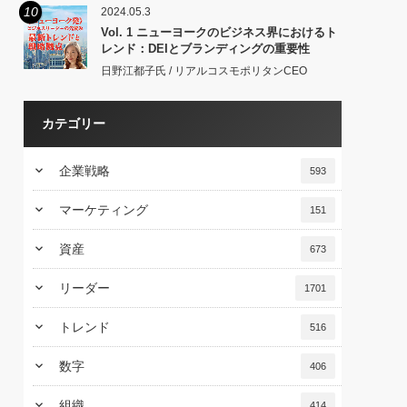
10
2024.05.3
Vol. 1 ニューヨークのビジネス界におけるト
レンド：DEIとブランディングの重要性
日野江都子氏 / リアルコスモポリタンCEO
カテゴリー
keyboard_arrow_down
企業戦略
593
keyboard_arrow_down
マーケティング
151
keyboard_arrow_down
資産
673
keyboard_arrow_down
リーダー
1701
keyboard_arrow_down
トレンド
516
keyboard_arrow_down
数字
406
keyboard_arrow_down
組織
414