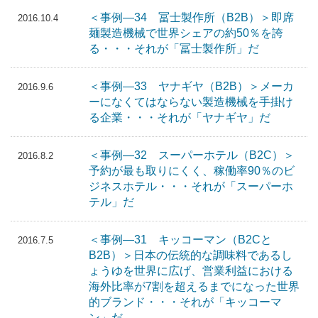
＜事例―34 冨士製作所（B2B）＞即席
2016.10.4
麺製造機械で世界シェアの約50％を誇
る・・・それが「冨士製作所」だ
＜事例―33 ヤナギヤ（B2B）＞メーカ
2016.9.6
ーになくてはならない製造機械を手掛け
る企業・・・それが「ヤナギヤ」だ
＜事例―32 スーパーホテル（B2C）＞
2016.8.2
予約が最も取りにくく、稼働率90％のビ
ジネスホテル・・・それが「スーパーホ
テル」だ
＜事例―31 キッコーマン（B2Cと
2016.7.5
B2B）＞日本の伝統的な調味料であるし
ょうゆを世界に広げ、営業利益における
海外比率が7割を超えるまでになった世界
的ブランド・・・それが「キッコーマ
ン」だ