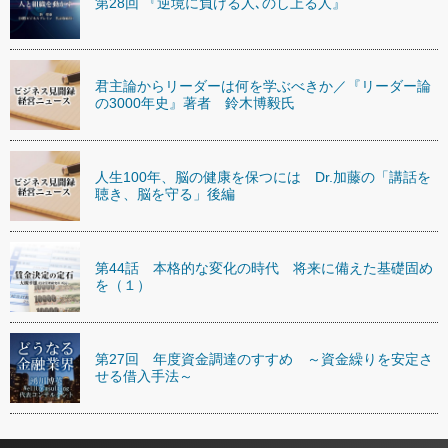
第28回 『逆境に負ける人､のし上る人』
君主論からリーダーは何を学ぶべきか／『リーダー論
の3000年史』著者 鈴木博毅氏
人生100年、脳の健康を保つには Dr.加藤の「講話を
聴き、脳を守る」後編
第44話 本格的な変化の時代 将来に備えた基礎固め
を（１）
第27回 年度資金調達のすすめ ～資金繰りを安定さ
せる借入手法～