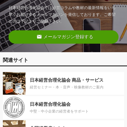
日本経営合理化協会では経営コラムや教材の最新情報をいち
早くお届けするメールマガジンを発信しております。ご希望
の方は下記よりご登録下さい。
email
メールマガジン登録する
関連サイト
日本経営合理化協会 商品・サービス
経営セミナー・本・音声・映像教材のご案内
日本経営合理化協会
中堅・中小企業の経営者をサポート