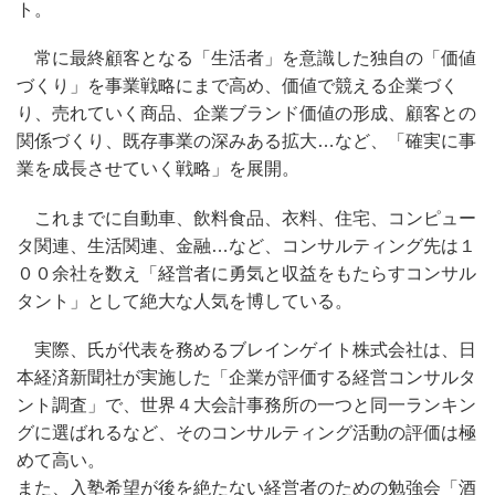
ト。
常に最終顧客となる「生活者」を意識した独自の「価値
づくり」を事業戦略にまで高め、価値で競える企業づく
り、売れていく商品、企業ブランド価値の形成、顧客との
関係づくり、既存事業の深みある拡大…など、「確実に事
業を成長させていく戦略」を展開。
これまでに自動車、飲料食品、衣料、住宅、コンピュー
タ関連、生活関連、金融…など、コンサルティング先は１
００余社を数え「経営者に勇気と収益をもたらすコンサル
タント」として絶大な人気を博している。
実際、氏が代表を務めるブレインゲイト株式会社は、日
本経済新聞社が実施した「企業が評価する経営コンサルタ
ント調査」で、世界４大会計事務所の一つと同一ランキン
グに選ばれるなど、そのコンサルティング活動の評価は極
めて高い。
また、入塾希望が後を絶たない経営者のための勉強会「酒