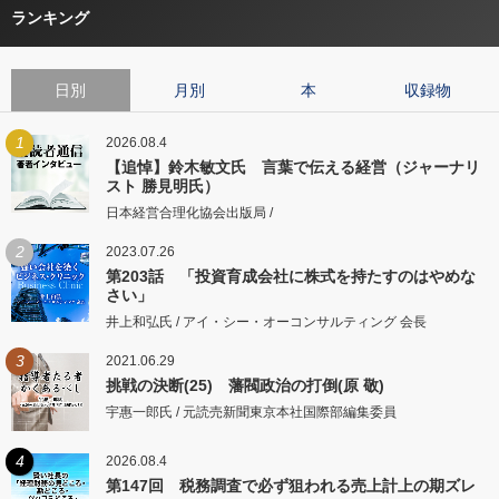
ランキング
日別
月別
本
収録物
1
2026.08.4
【追悼】鈴木敏文氏 言葉で伝える経営（ジャーナリ
スト 勝見明氏）
日本経営合理化協会出版局 /
2
2023.07.26
第203話 「投資育成会社に株式を持たすのはやめな
さい」
井上和弘氏 / アイ・シー・オーコンサルティング 会長
3
2021.06.29
挑戦の決断(25) 藩閥政治の打倒(原 敬)
宇惠一郎氏 / 元読売新聞東京本社国際部編集委員
4
2026.08.4
第147回 税務調査で必ず狙われる売上計上の期ズレ