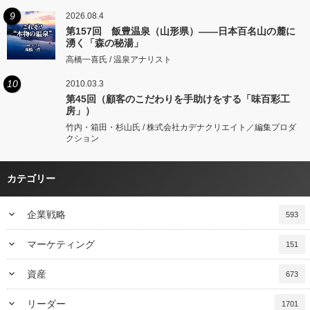
9
2026.08.4
第157回 飯豊温泉（山形県）――日本百名山の麓に
湧く「森の秘湯」
高橋一喜氏 / 温泉アナリスト
10
2010.03.3
第45回（顧客のこだわりを手助けをする「味百彩工
房」）
竹内・箱田・杉山氏 / 株式会社カデナクリエイト／編集プロダ
クション
カテゴリー
keyboard_arrow_down
企業戦略
593
keyboard_arrow_down
マーケティング
151
keyboard_arrow_down
資産
673
keyboard_arrow_down
リーダー
1701