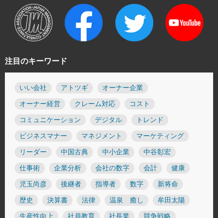
注目のキーワード
いい会社
アトツギ
オーナー企業
オーナー経営
クレーム対応
コスト
コミュニケーション
デジタル
トレンド
ビジネスマナー
マネジメント
マーケティング
リーダー
中国古典
中小企業
中谷彰宏
仕事術
企業分析
会社の数字
会計
健康
児玉尚彦
後継者
指導者
数字
新将命
歴史
決算書
法律
温泉 癒し
牟田太陽
生産性向上
社員教育
社長業
競争戦略