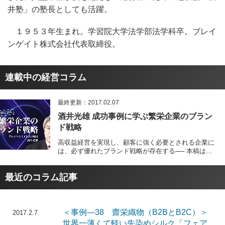
井塾」の塾長としても活躍。
１９５３年生まれ。学習院大学法学部法学科卒。ブレイ
ンゲイト株式会社代表取締役。
連載中の経営コラム
最終更新：2017.02.07
酒井光雄 成功事例に学ぶ繁栄企業のブラン
ド戦略
高収益経営を実現し、顧客に強く必要とされる企業に
は、必ず優れたブランド戦略が存在する── 本稿は、
ブランド戦略の第一人者・酒井光雄氏が、不況をもの
ともせず躍進を続ける繁栄企業が徹してきた商品戦
最近のコラム記事
略・ファンづくり・販売戦略・企業哲学…あらゆる角
度から優れた「ブランド構築」の具体策を解説。あな
たの会社が、顧客の心を掴んで離さない「ブランド企
業となる」ための珠玉のヒントを提示する。
＜事例―38 齋栄織物（B2BとB2C）＞
2017.2.7
世界一薄くて軽い先染めシルク「フェア