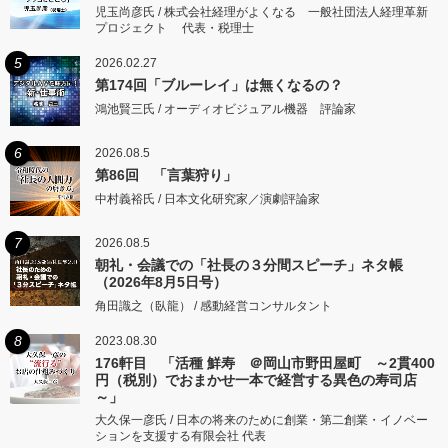
児玉尚彦氏 / 株式会社経理がよくなる 一般社団法人経理革新
プロジェクト 代表・税理士
5
2026.02.27
第174回「ブルーレイ」は無くなるの？
鴻池賢三氏 / オーディオビジュアル機器 評論家
6
2026.08.5
第86回 「言葉狩り」
中村義裕氏 / 日本文化研究家／演劇評論家
7
2026.08.5
朝礼・会議での「社長の３分間スピーチ」ネタ帳
（2026年8月5日号）
角田識之（臥龍） / 感動経営コンサルタント
8
2023.08.30
176軒目 「活種 鮮寿 ＠岡山市野田屋町 ～2貫400
円（税別）でおまかせ一本で経営する異色の寿司店
～」
大久保一彦氏 / 日本の将来のために創業・第二創業・イノベー
ションを支援する有限会社 代表