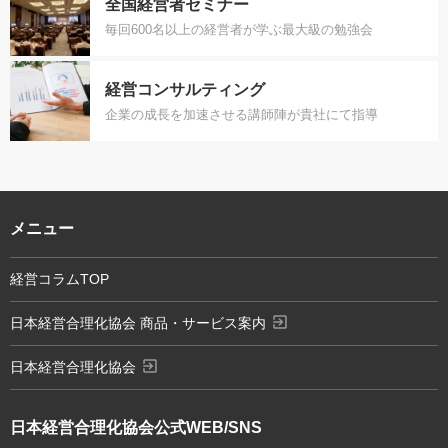
全国経営者セミナー
毎回600名以上の経営者が学ぶ最大級の勉強会
経営コンサルティング
企業の成長を加速させる講師陣が貴社にて指導
メニュー
経営コラムTOP
exit_to_app
日本経営合理化協会 商品・サービス案内
exit_to_app
日本経営合理化協会
日本経営合理化協会
公式WEB/SNS