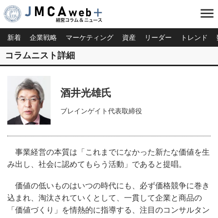
menu
新着
企業戦略
マーケティング
資産
リーダー
トレンド
コラムニスト詳細
酒井光雄氏
ブレインゲイト代表取締役
事業経営の本質は「これまでになかった新たな価値を生
み出し、社会に認めてもらう活動」であると提唱。
価値の低いものはいつの時代にも、必ず価格競争に巻き
込まれ、淘汰されていくとして、一貫して企業と商品の
「価値づくり」を情熱的に指導する、注目のコンサルタン