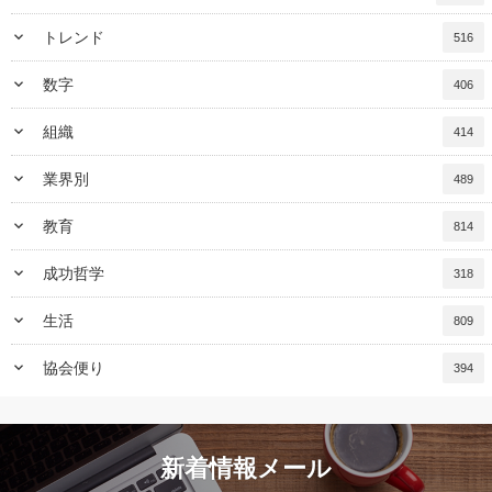
keyboard_arrow_down
トレンド
516
keyboard_arrow_down
数字
406
keyboard_arrow_down
組織
414
keyboard_arrow_down
業界別
489
keyboard_arrow_down
教育
814
keyboard_arrow_down
成功哲学
318
keyboard_arrow_down
生活
809
keyboard_arrow_down
協会便り
394
新着情報メール