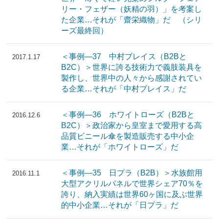
リー・フェザー（妖精の羽）」を考案し
た企業…それが「齋栄織物」だ （シリ
ーズ最終回）
＜事例―37 中村ブレイス（B2Bと
2017.1.17
B2C）＞世界に誇る技術力で義肢装具を
製作し、世界中の人々から感謝されてい
る企業…それが「中村ブレイス」だ
＜事例―36 ホワイトローズ（B2Bと
2016.12.6
B2C）＞政治家から皇室まで愛用する高
品質ビニール傘を製造販売する中小企
業…それが「ホワイトローズ」だ
＜事例―35 日プラ（B2B）＞水族館用
2016.11.1
大型アクリルパネルで世界シェア70％を
誇り、納入実績は世界60ヶ国に及ぶ世界
的中小企業…それが「日プラ」だ