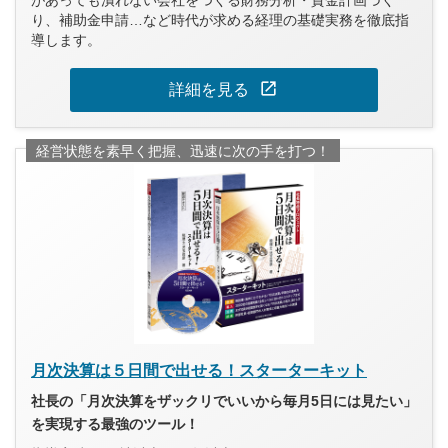
があっても潰れない会社をつくる財務分析・資金計画づく
り、補助金申請…など時代が求める経理の基礎実務を徹底指
導します。
open_in_new
詳細を見る
経営状態を素早く把握、迅速に次の手を打つ！
月次決算は５日間で出せる！スターターキット
社長の「月次決算をザックリでいいから毎月5日には見たい」
を実現する最強のツール！