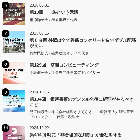
6
2010.05.31
第18回 一族という意識
榊原節子氏 / 榊原事務所代表
7
2015.05.15
第６８回 外壁は全て鉄筋コンクリート造でダブル配筋
が良い
碓井民朗氏 / 碓井建築オフィス代表
8
第129回 空間コンピューティング
高島健一氏 / 社長専門新事業アドバイザー
9
2024.10.15
第104回 帳簿書類のデジタル化後に経理がやるべき
こと
児玉尚彦氏 / 株式会社経理がよくなる 一般社団法人経理革新
プロジェクト 代表・税理士
10
2025.10.22
第404回 時に「非合理的な判断」が会社を守る