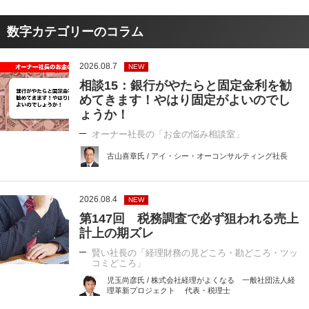
数字カテゴリーのコラム
2026.08.7
NEW
相談15：銀行がやたらと固定金利を勧
めてきます！やはり固定がよいのでし
ょうか！
オーナー社長の「お金の悩み相談室」
古山喜章氏 / アイ・シー・オーコンサルティング社長
2026.08.4
NEW
第147回 税務調査で必ず狙われる売上
計上の期ズレ
賢い社長の「経理財務の見どころ・勘どころ・ツッ
コミどころ」
児玉尚彦氏 / 株式会社経理がよくなる 一般社団法人経
理革新プロジェクト 代表・税理士