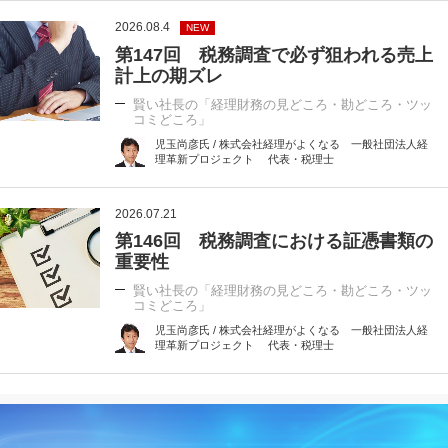
2026.08.4
NEW
第147回 税務調査で必ず狙われる売上
計上の期ズレ
賢い社長の「経理財務の見どころ・勘どころ・ツッ
コミどころ」
児玉尚彦氏 / 株式会社経理がよくなる 一般社団法人経
理革新プロジェクト 代表・税理士
2026.07.21
第146回 税務調査における証憑書類の
重要性
賢い社長の「経理財務の見どころ・勘どころ・ツッ
コミどころ」
児玉尚彦氏 / 株式会社経理がよくなる 一般社団法人経
理革新プロジェクト 代表・税理士