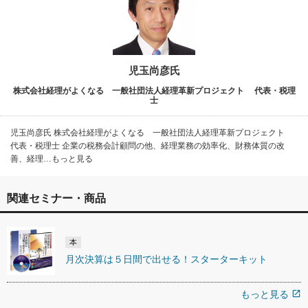
児玉尚彦氏
株式会社経理がよくなる 一般社団法人経理革新プロジェクト 代表・税理
士
児玉尚彦氏 株式会社経理がよくなる 一般社団法人経理革新プロジェクト
代表・税理士 企業の税務会計顧問の他、経理業務の効率化、財務体質の改
善、経理…もっと見る
関連セミナー・商品
本
月次決算は５日間で出せる！スターターキット
もっと見る
open_in_new