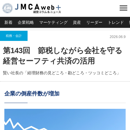
menu
新着
企業戦略
マーケティング
資産
リーダー
トレンド
税務・会計
2026.06.9
第143回 節税しながら会社を守る
経営セーフティ共済の活用
賢い社長の「経理財務の見どころ・勘どころ・ツッコミどころ」
企業の倒産件数が増加