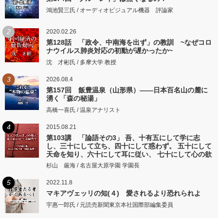
鴻池賢三氏 / オーディオビジュアル機器 評論家
2
2020.02.26
第128話 「政令、中南海を出ず」の教訓 ~なぜコロ
ナウイルス肺炎対応の初動が遅かったか~
沈 才彬氏 / 多摩大学 教授
3
2026.08.4
第157回 飯豊温泉（山形県）――日本百名山の麓に
湧く「森の秘湯」
高橋一喜氏 / 温泉アナリスト
4
2015.08.21
第103講 「論語その3」 吾、十有五にして学に志
し、三十にして立ち、四十にして惑わず。 五十にして
天命を知り、六十にして耳に従い、 七十にして心の欲
するところに従いて矩をこえず。
杉山 厳海 / 名古屋大原学園 学園長
5
2022.11.8
マキアヴェッリの知(４) 愛されるより恐れられよ
宇惠一郎氏 / 元読売新聞東京本社国際部編集委員