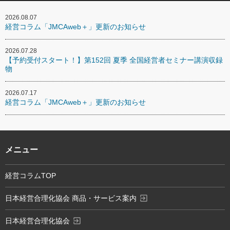
2026.08.07
経営コラム「JMCAweb＋」更新のお知らせ
2026.07.28
【予約受付スタート！】第152回 夏季 全国経営者セミナー講演収録
物
2026.07.17
経営コラム「JMCAweb＋」更新のお知らせ
メニュー
経営コラムTOP
exit_to_app
日本経営合理化協会 商品・サービス案内
exit_to_app
日本経営合理化協会