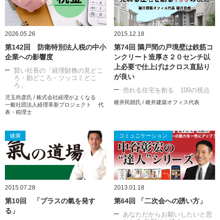
2026.05.26
2015.12.18
第142回 防衛特別法人税の中小
第74回 隣戸間の戸境壁は鉄筋コ
企業への影響度
ンクリート造厚さ２０センチ以
上必要で仕上げはクロス直貼り
賢い社長の「経理財務の見どこ
が良い
ろ・勘どころ・ツッコミどこ
ろ」
売れる住宅を創る 100の視点
児玉尚彦氏 / 株式会社経理がよくなる
碓井民朗氏 / 碓井建築オフィス代表
一般社団法人経理革新プロジェクト 代
表・税理士
健康
コミュニケーション
2015.07.28
2013.01.18
第10回 「プラスの氣を発す
第64回 「二次会への誘い方」
る」
あなただからお願いしたいと思