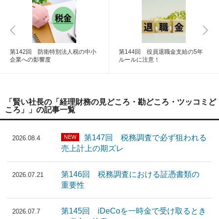
第142回 防衛特別法人税の中小
第144回 役員退職金支給の5年
企業への影響度
ルールに注意！
「賢い社長の「経理財務の見どころ・勘どころ・ツッコミど
ころ」」の記事一覧
第147回 税務調査で必ず狙われる
NEW
2026.08.4
売上計上の期ズレ
第146回 税務調査における証憑書類の
2026.07.21
重要性
第145回 iDeCoを一時金で受け取るとき
2026.07.7