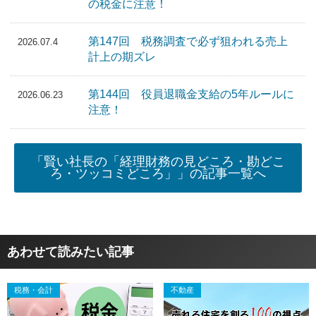
の税金に注意！
第147回 税務調査で必ず狙われる売上
2026.07.4
計上の期ズレ
第144回 役員退職金支給の5年ルールに
2026.06.23
注意！
「賢い社長の「経理財務の見どころ・勘どこ
ろ・ツッコミどころ」」の記事一覧へ
あわせて読みたい記事
税務・会計
不動産