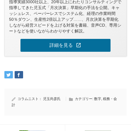
指導実績3000社以上、20年以上にわたりコンサルティングで
指導してきた児玉式「月次決算」早期化の手法を公開。キャ
ッシュレス、ペーパーレスでシステム化、経理の作業時間
50％ダウン、生産性2倍以上アップ……、月次決算を早期化
しながら経営スピードを上げる対策を書籍、音声CD、専用シ
ートなどを使いながらわかりやすく解説。
open_in_new
詳細を見る
コラムニスト：
児玉尚彦氏
カテゴリー:
数字
,
税務・会
計