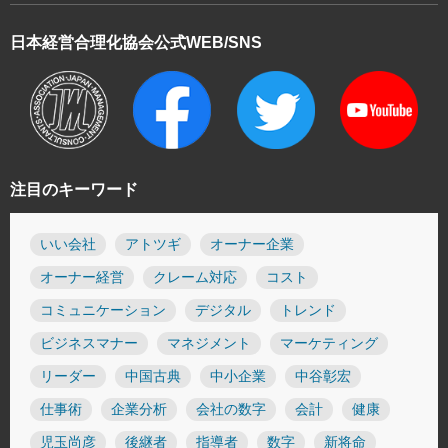
日本経営合理化協会
公式WEB/SNS
注目のキーワード
いい会社
アトツギ
オーナー企業
オーナー経営
クレーム対応
コスト
コミュニケーション
デジタル
トレンド
ビジネスマナー
マネジメント
マーケティング
リーダー
中国古典
中小企業
中谷彰宏
仕事術
企業分析
会社の数字
会計
健康
児玉尚彦
後継者
指導者
数字
新将命