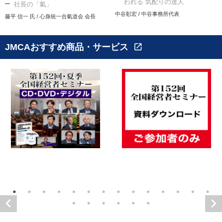
われる 気配りの達人
社長の「氣」
中谷彰宏 / 中谷事務所代表
藤平 信一 氏 / 心身統一合氣道会 会長
JMCAおすすめ商品・サービス
open_in_new