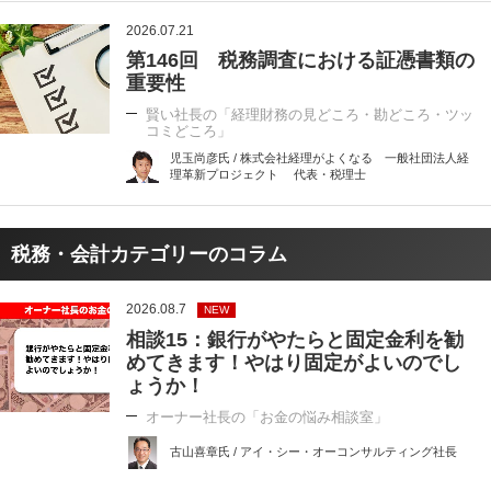
2026.07.21
第146回 税務調査における証憑書類の
重要性
賢い社長の「経理財務の見どころ・勘どころ・ツッ
コミどころ」
児玉尚彦氏 / 株式会社経理がよくなる 一般社団法人経
理革新プロジェクト 代表・税理士
税務・会計カテゴリーのコラム
2026.08.7
NEW
相談15：銀行がやたらと固定金利を勧
めてきます！やはり固定がよいのでし
ょうか！
オーナー社長の「お金の悩み相談室」
古山喜章氏 / アイ・シー・オーコンサルティング社長