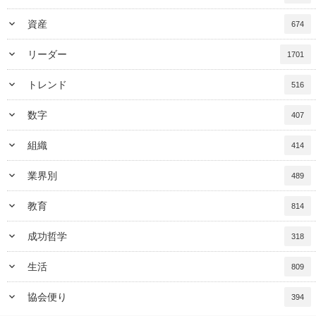
keyboard_arrow_down
資産
674
keyboard_arrow_down
リーダー
1701
keyboard_arrow_down
トレンド
516
keyboard_arrow_down
数字
407
keyboard_arrow_down
組織
414
keyboard_arrow_down
業界別
489
keyboard_arrow_down
教育
814
keyboard_arrow_down
成功哲学
318
keyboard_arrow_down
生活
809
keyboard_arrow_down
協会便り
394