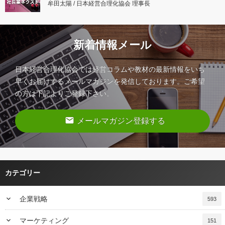
牟田太陽 / 日本経営合理化協会 理事長
新着情報メール
日本経営合理化協会では経営コラムや教材の最新情報をいち
早くお届けするメールマガジンを発信しております。ご希望
の方は下記よりご登録下さい。
email
メールマガジン登録する
カテゴリー
keyboard_arrow_down
企業戦略
593
keyboard_arrow_down
マーケティング
151