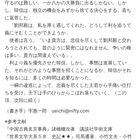
守るのは難しい。一か八かの大勝負に出るしかない。しか
し、韓信は、独立の機会をみずから捨てる決心をする。直ち
に返答した。
「劉邦殿は、私を厚く遇してくれた。どうして利を追うて
義にそむくことができようか」
使者は言う。「いま貴方は、忠信を尽くして劉邦殿と交わ
ろうとされても、昔のように緊密にはなれません。争いの種
は多い。貴方は間違えている」。
利より義を優先させた韓信。しかし、事態は進展してい
た。それがどのような事態を招くことになるか、韓信がそれ
を知るには、多くの時間は必要なかった。
一瞬の逡巡によって、忠義を尽くした主君から手痛い仕打
ちを受け、天下は手のひらからこぼれ落ちていく。（この
項、次回に続く）
（書き手）宇惠一郎 ueichi@nifty.com
※参考文献
『中国古典名言事典』諸橋轍次著 講談社学術文庫
『世界文学大系５Ｂ 史記★★』司馬遷著、小竹文夫・小竹