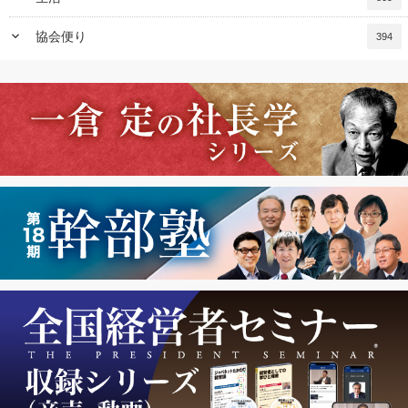
keyboard_arrow_down
協会便り
394