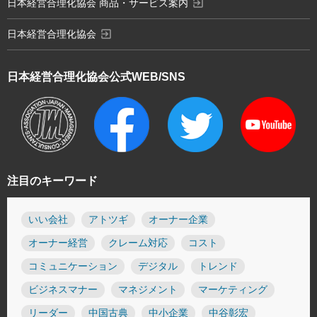
exit_to_app
日本経営合理化協会 商品・サービス案内
exit_to_app
日本経営合理化協会
日本経営合理化協会
公式WEB/SNS
注目のキーワード
いい会社
アトツギ
オーナー企業
オーナー経営
クレーム対応
コスト
コミュニケーション
デジタル
トレンド
ビジネスマナー
マネジメント
マーケティング
リーダー
中国古典
中小企業
中谷彰宏