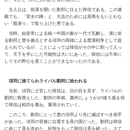
主人公は、前漢を開いた劉邦に仕えた韓信である。この連
載でも、「背水の陣」と、大志のためには屈辱をもいとわな
い「股潜り」で取り上げた男である。
当時、始皇帝による統一中国の秦が一代で瓦解し、漢に依
る劉邦と楚を拠点とする項羽の両雄による楚漢戦争として捉
えられているが、ことによっては韓信がその中に割って入っ
て、天下を手にした可能性は大いにあった。韓信には不幸に
してその野心を貫くことができなかったのである。
項羽に捨てられライバル劉邦に拾われる
当初、項羽に士官した韓信は、日の目を見ず、ライバルの
劉邦に鞍替えした。劉邦の宰相、蕭何(しょうか)の後ろ盾を得
て韓信は戦功を重ね、重用されていく。
このころ、劉邦にとって楚の項羽より先に滅ぼすべき相手
があった。項羽の背後に位置する斉の国だった。劉邦は韓信
に命じて斉を攻めた。奸智をもって韓信は斉を破った。さて