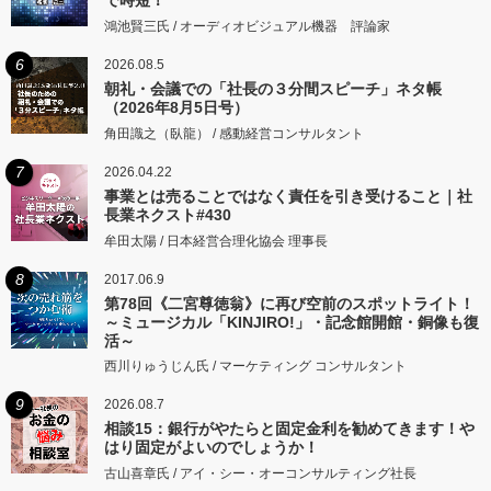
鴻池賢三氏 / オーディオビジュアル機器 評論家
6
2026.08.5
朝礼・会議での「社長の３分間スピーチ」ネタ帳
（2026年8月5日号）
角田識之（臥龍） / 感動経営コンサルタント
7
2026.04.22
事業とは売ることではなく責任を引き受けること｜社
長業ネクスト#430
牟田太陽 / 日本経営合理化協会 理事長
8
2017.06.9
第78回《二宮尊徳翁》に再び空前のスポットライト！
～ミュージカル「KINJIRO!」・記念館開館・銅像も復
活～
西川りゅうじん氏 / マーケティング コンサルタント
9
2026.08.7
相談15：銀行がやたらと固定金利を勧めてきます！や
はり固定がよいのでしょうか！
古山喜章氏 / アイ・シー・オーコンサルティング社長