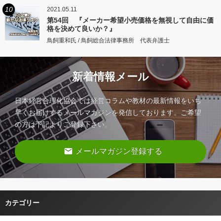
10
2021.05.11
第54回 『メーカー希望小売価格を無視して自由に価
格を決めて良いか？』
鳥飼重和氏 / 鳥飼総合法律事務所 代表弁護士
新着情報メール
日本経営合理化協会では経営コラムや教材の最新情報をいち
早くお届けするメールマガジンを発信しております。ご希望
の方は下記よりご登録下さい。
email
メールマガジン登録する
カテゴリー