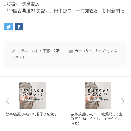
武夫訳 筑摩書房
『中国古典選21 史記四』田中謙二・一海知義著 朝日新聞社
コラムニスト：
宇惠一郎氏
カテゴリー:
リーダー
,
マネ
ジメント
故事成語に学ぶ(１)君子は豹変す
故事成語に学ぶ(３)狡兎死して走
狗烹らる(こうとししてそうくに
らる)