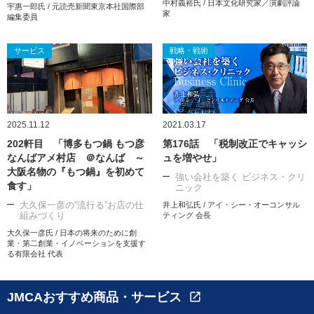
中村義裕氏 / 日本文化研究家／演劇評論
宇惠一郎氏 / 元読売新聞東京本社国際部
家
編集委員
サービス
戦略・戦術
2025.11.12
2021.03.17
202軒目 「博多もつ鍋 もつ彦
第176話 「税制改正でキャッシ
なんばアメ村店 ＠なんば ～
ュを増やせ」
大阪名物の『もつ鍋』を初めて
強い会社を築く ビジネス・クリ
食す」
ニック
大久保一彦の“流行る”お店の仕
井上和弘氏 / アイ・シー・オーコンサル
組みづくり
ティング 会長
大久保一彦氏 / 日本の将来のために創
業・第二創業・イノベーションを支援す
る有限会社 代表
JMCAおすすめ商品・サービス
open_in_new