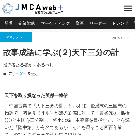
menu
新着
企業戦略
マーケティング
資産
リーダー
トレンド
マネジメント
2019.01.15
故事成語に学ぶ(２)天下三分の計
指導者たる者かくあるべし
#
#
リーダー
歴史
天下を取り損なった英傑―韓信
中国古典で「天下三分の計」といえば、後漢末の三国志の
物語で、諸葛亮（孔明）が蜀の劉備に対して「曹操(魏)、孫権
(呉)と中国を三分割し、将来の統一主導権を目指す」ことを説
いた「隆中策」が有名であるが、それを遡ること四百年前
に、今ひとつの三分の計が世に現れた。