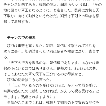
チャンス到来である。韓信の側近、蒯通(かいとう)は、「その
地に留まり斉王となるように」と進言した。劉邦に対抗し天
下取りに向けて動けというわけだ。劉邦は下剋上の動きを察
知して激怒する。
チャンスでの逡巡
項羽は事態を重く見た。劉邦、韓信に挟撃されて将兵を
次々に失う。切羽詰まった項羽は使者を韓信に送り、直言す
る。
「天下の行方を握るのは、韓信様であります。あなたは劉
邦の下にいる器ではありません。劉邦の漢、われわれの楚、
そしてあなたの斉で天下を三分するのが得策かと」
項羽の使者はこうも言った。
「『天が与えるものを受けなければ、かえって罰を受け、
時期が熟したのに断行しなければ、かえって禍を受ける』と
申します。熟慮されますように」
事態がここまでくれば、韓信とて劉邦の下で安逸な地位を