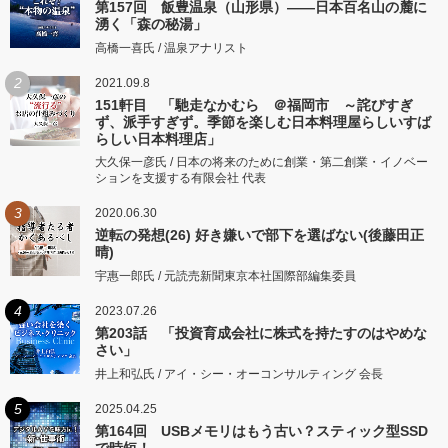
第157回 飯豊温泉（山形県）――日本百名山の麓に
湧く「森の秘湯」
高橋一喜氏 / 温泉アナリスト
2
2021.09.8
151軒目 「馳走なかむら ＠福岡市 ～詫びすぎ
ず、派手すぎず。季節を楽しむ日本料理屋らしいすば
らしい日本料理店」
大久保一彦氏 / 日本の将来のために創業・第二創業・イノベー
ションを支援する有限会社 代表
3
2020.06.30
逆転の発想(26) 好き嫌いで部下を選ばない(後藤田正
晴)
宇惠一郎氏 / 元読売新聞東京本社国際部編集委員
4
2023.07.26
第203話 「投資育成会社に株式を持たすのはやめな
さい」
井上和弘氏 / アイ・シー・オーコンサルティング 会長
5
2025.04.25
第164回 USBメモリはもう古い？スティック型SSD
で時短！