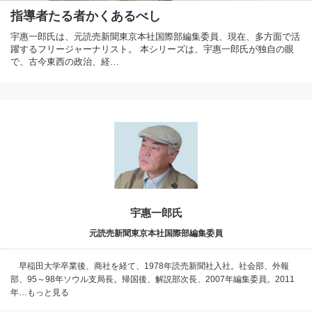
指導者たる者かくあるべし
宇惠一郎氏は、元読売新聞東京本社国際部編集委員、現在、多方面で活
躍するフリージャーナリスト。 本シリーズは、宇惠一郎氏が独自の眼
で、古今東西の政治、経…
宇惠一郎氏
元読売新聞東京本社国際部編集委員
早稲田大学卒業後、商社を経て、1978年読売新聞社入社。社会部、外報
部、95～98年ソウル支局長。帰国後、解説部次長、2007年編集委員。2011
年…もっと見る