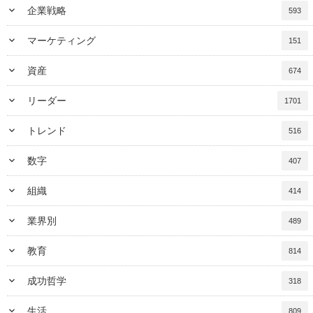
keyboard_arrow_down
企業戦略
593
keyboard_arrow_down
マーケティング
151
keyboard_arrow_down
資産
674
keyboard_arrow_down
リーダー
1701
keyboard_arrow_down
トレンド
516
keyboard_arrow_down
数字
407
keyboard_arrow_down
組織
414
keyboard_arrow_down
業界別
489
keyboard_arrow_down
教育
814
keyboard_arrow_down
成功哲学
318
keyboard_arrow_down
生活
809