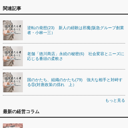
関連記事
逆転の発想(23) 新人の経験は邪魔(阪急グループ創業
者・小林一三）
老舗「徳川商店」永続の秘密(6) 社会変容とニーズに
応じる番頭の柔軟さ
国のかたち、組織のかたち(79) 強大な相手と対峙す
る⑤(対唐政策の揺れ 上）
もっと見る
最新の経営コラム