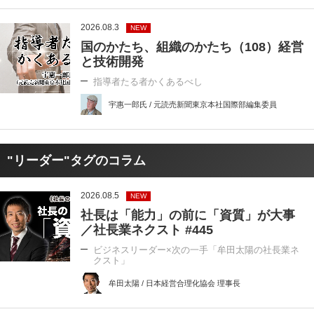
2026.08.3
NEW
国のかたち、組織のかたち（108）経営
と技術開発
指導者たる者かくあるべし
宇惠一郎氏 / 元読売新聞東京本社国際部編集委員
"リーダー"タグのコラム
2026.08.5
NEW
社長は「能力」の前に「資質」が大事
／社長業ネクスト #445
ビジネスリーダー×次の一手「牟田太陽の社長業ネ
クスト」
牟田太陽 / 日本経営合理化協会 理事長