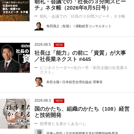
朝礼・会議での「社長の３分間スピー
チ」ネタ帳（2026年8月5日号）
朝礼・会議での「社長の３分間スピーチ」ネタ帳
角田識之（臥龍） / 感動経営コンサルタント
2026.08.5
NEW
社長は「能力」の前に「資質」が大事
／社長業ネクスト #445
ビジネスリーダー×次の一手「牟田太陽の社長業ネ
クスト」
牟田太陽 / 日本経営合理化協会 理事長
2026.08.3
NEW
国のかたち、組織のかたち（108）経営
と技術開発
指導者たる者かくあるべし
宇惠一郎氏 / 元読売新聞東京本社国際部編集委員