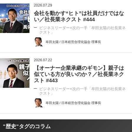
2026.07.29
会社を動かす“ヒト”は社員だけではな
い／社長業ネクスト #444
ビジネスリーダー×次の一手「牟田太陽の社長業ネ
クスト」
牟田太陽 / 日本経営合理化協会 理事長
2026.07.22
【オーナー企業承継のギモン】親子は
似ている方が良いのか？／社長業ネク
スト #443
ビジネスリーダー×次の一手「牟田太陽の社長業ネ
クスト」
牟田太陽 / 日本経営合理化協会 理事長
"歴史"タグのコラム