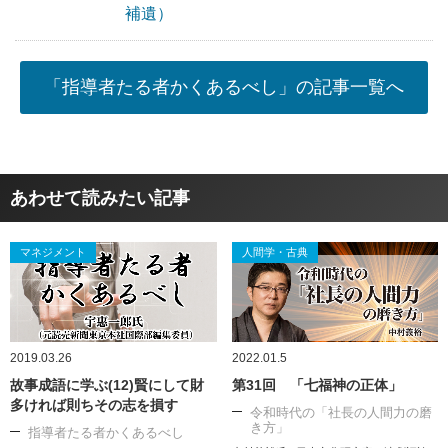
補遺）
「指導者たる者かくあるべし」の記事一覧へ
あわせて読みたい記事
マネジメント
人間学・古典
2019.03.26
2022.01.5
故事成語に学ぶ(12)賢にして財
第31回 「七福神の正体」
多ければ則ちその志を損す
令和時代の「社長の人間力の磨
き方」
指導者たる者かくあるべし