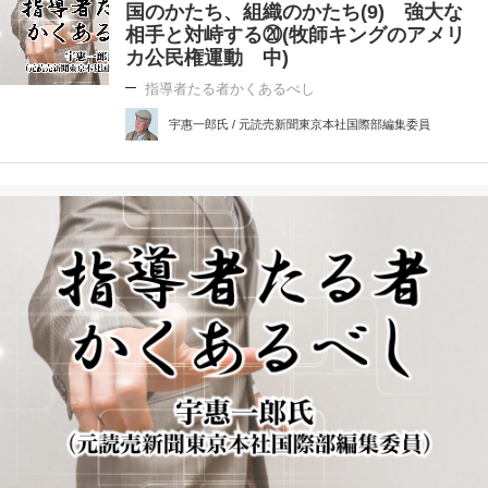
国のかたち、組織のかたち(9) 強大な
相手と対峙する⑳(牧師キングのアメリ
カ公民権運動 中)
指導者たる者かくあるべし
宇惠一郎氏 / 元読売新聞東京本社国際部編集委員