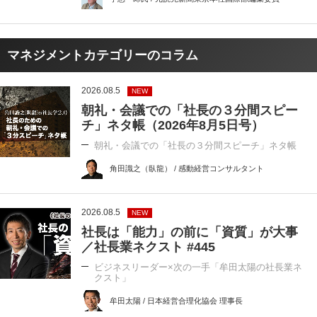
マネジメントカテゴリーのコラム
2026.08.5
NEW
朝礼・会議での「社長の３分間スピー
チ」ネタ帳（2026年8月5日号）
朝礼・会議での「社長の３分間スピーチ」ネタ帳
角田識之（臥龍） / 感動経営コンサルタント
2026.08.5
NEW
社長は「能力」の前に「資質」が大事
／社長業ネクスト #445
ビジネスリーダー×次の一手「牟田太陽の社長業ネ
クスト」
牟田太陽 / 日本経営合理化協会 理事長