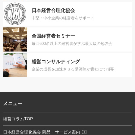
日本経営合理化協会
中堅・中小企業の経営者をサポート
全国経営者セミナー
毎回600名以上の経営者が学ぶ最大級の勉強会
経営コンサルティング
企業の成長を加速させる講師陣が貴社にて指導
メニュー
経営コラムTOP
exit_to_app
日本経営合理化協会 商品・サービス案内