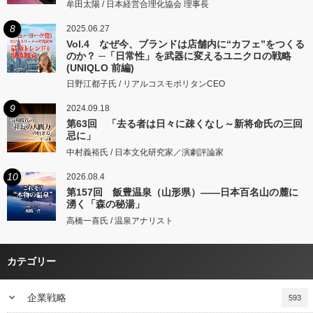
牟田太陽 / 日本経営合理化協会 理事長
8
2025.06.27
Vol.4 なぜ今、ブランドは店舗内に“カフェ”をつくる
のか？ ─「日常性」を武器に変えるユニクロの戦略
(UNIQLO 前編)
日野江都子氏 / リアルコスモポリタンCEO
9
2024.09.18
第63回 「去る者は日々に疎くなし～新将命氏の三回
忌に」
中村義裕氏 / 日本文化研究家／演劇評論家
10
2026.08.4
第157回 飯豊温泉（山形県）――日本百名山の麓に
湧く「森の秘湯」
高橋一喜氏 / 温泉アナリスト
カテゴリー
keyboard_arrow_down
企業戦略
593