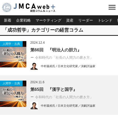
menu
新着
企業戦略
マーケティング
資産
リーダー
トレンド
「成功哲学」カテゴリーの経営コラム
2024.12.4
人間学・古典
第66回 『明治人の胆力』
令和時代の「社長の人間力の磨き方」
中村義裕氏 / 日本文化研究家／演劇評論家
2024.11.6
人間学・古典
第65回 『漢字と国字』
令和時代の「社長の人間力の磨き方」
中村義裕氏 / 日本文化研究家／演劇評論家