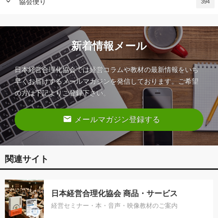
keyboard_arrow_down
協会便り
394
新着情報メール
日本経営合理化協会では経営コラムや教材の最新情報をいち
早くお届けするメールマガジンを発信しております。ご希望
の方は下記よりご登録下さい。
email
メールマガジン登録する
関連サイト
日本経営合理化協会 商品・サービス
経営セミナー・本・音声・映像教材のご案内