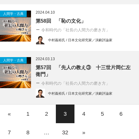
2024.04.10
人間学・古典
第58回 「恥の文化」
令和時代の「社長の人間力の磨き方」
中村義裕氏 / 日本文化研究家／演劇評論家
2024.03.13
人間学・古典
第57回 「先人の教え③ 十三世片岡仁左
衛門」
令和時代の「社長の人間力の磨き方」
中村義裕氏 / 日本文化研究家／演劇評論家
«
1
2
3
4
5
6
7
8
…
32
»