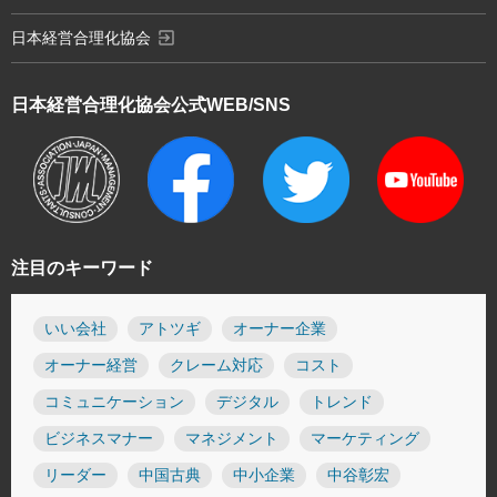
exit_to_app
日本経営合理化協会
日本経営合理化協会
公式WEB/SNS
注目のキーワード
いい会社
アトツギ
オーナー企業
オーナー経営
クレーム対応
コスト
コミュニケーション
デジタル
トレンド
ビジネスマナー
マネジメント
マーケティング
リーダー
中国古典
中小企業
中谷彰宏