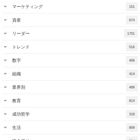
keyboard_arrow_down
マーケティング
151
keyboard_arrow_down
資産
674
keyboard_arrow_down
リーダー
1701
keyboard_arrow_down
トレンド
516
keyboard_arrow_down
数字
406
keyboard_arrow_down
組織
414
keyboard_arrow_down
業界別
489
keyboard_arrow_down
教育
814
keyboard_arrow_down
成功哲学
318
keyboard_arrow_down
生活
809