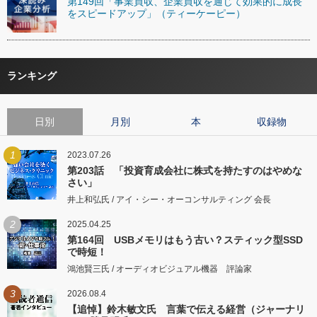
第149回「事業買収、企業買収を通じて効果的に成長
をスピードアップ」（ティーケーピー）
ランキング
日別
月別
本
収録物
1
2023.07.26
第203話 「投資育成会社に株式を持たすのはやめな
さい」
井上和弘氏 / アイ・シー・オーコンサルティング 会長
2
2025.04.25
第164回 USBメモリはもう古い？スティック型SSD
で時短！
鴻池賢三氏 / オーディオビジュアル機器 評論家
3
2026.08.4
【追悼】鈴木敏文氏 言葉で伝える経営（ジャーナリ