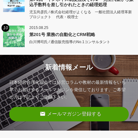
込手数料を差し引かれたときの経理処理
児玉尚彦氏 / 株式会社経理がよくなる 一般社団法人経理革新
プロジェクト 代表・税理士
10
2015.08.25
第201号 業務の自動化とCRM戦略
白川博司氏 / 通信販売指導のNo.1コンサルタント
新着情報メール
日本経営合理化協会では経営コラムや教材の最新情報をいち
早くお届けするメールマガジンを発信しております。ご希望
の方は下記よりご登録下さい。
email
メールマガジン登録する