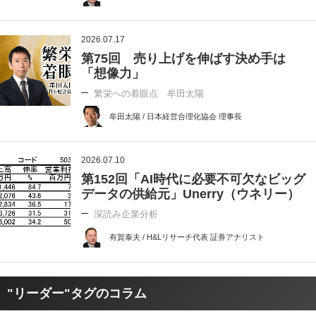
2026.07.17
第75回 売り上げを伸ばす決め手は
「想像力」
繁栄への着眼点 牟田太陽
牟田太陽 / 日本経営合理化協会 理事長
2026.07.10
第152回「AI時代に必要不可欠なビッグ
データの供給元」Unerry（ウネリー）
深読み企業分析
有賀泰夫 / H&Lリサーチ代表 証券アナリスト
"リーダー"タグのコラム