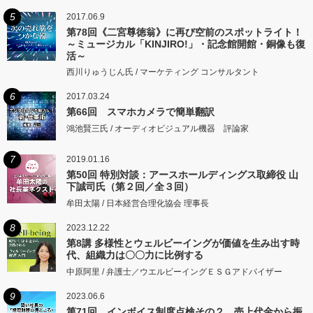
5
2017.06.9
第78回《二宮尊徳翁》に再び空前のスポットライト！
～ミュージカル「KINJIRO!」・記念館開館・銅像も復
活～
西川りゅうじん氏 / マーケティング コンサルタント
6
2017.03.24
第66回 スマホカメラで簡単翻訳
鴻池賢三氏 / オーディオビジュアル機器 評論家
7
2019.01.16
第50回 特別対談：アースホールディングス取締役 山
下誠司氏（第２回／全３回）
牟田太陽 / 日本経営合理化協会 理事長
8
2023.12.22
第8講 多様性とウェルビーイングが価値を生み出す時
代、組織力は〇〇力に比例する
中原阿里 / 弁護士／ウエルビーイングＥＳＧアドバイザー
9
2023.06.6
第71回 インボイス制度点検その２ 売上代金から振