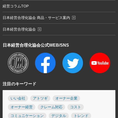
経営コラムTOP
exit_to_app
日本経営合理化協会 商品・サービス案内
exit_to_app
日本経営合理化協会
日本経営合理化協会
公式WEB/SNS
注目のキーワード
いい会社
アトツギ
オーナー企業
オーナー経営
クレーム対応
コスト
コミュニケーション
デジタル
トレンド