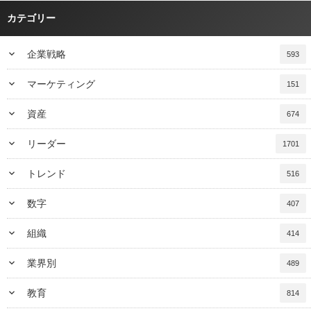
カテゴリー
keyboard_arrow_down
企業戦略
593
keyboard_arrow_down
マーケティング
151
keyboard_arrow_down
資産
674
keyboard_arrow_down
リーダー
1701
keyboard_arrow_down
トレンド
516
keyboard_arrow_down
数字
407
keyboard_arrow_down
組織
414
keyboard_arrow_down
業界別
489
keyboard_arrow_down
教育
814