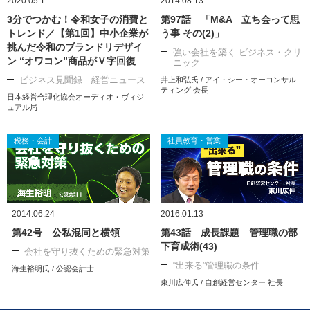
2020.05.1
2014.08.13
3分でつかむ！令和女子の消費と
第97話 「M&A 立ち会って思
トレンド／【第1回】中小企業が
う事 その(2)」
挑んだ令和のブランドリデザイ
強い会社を築く ビジネス・クリ
ン “オワコン”商品がＶ字回復
ニック
ビジネス見聞録 経営ニュース
井上和弘氏 / アイ・シー・オーコンサル
ティング 会長
日本経営合理化協会オーディオ・ヴィジ
ュアル局
税務・会計
社員教育・営業
2014.06.24
2016.01.13
第42号 公私混同と横領
第43話 成長課題 管理職の部
下育成術(43)
会社を守り抜くための緊急対策
“出来る”管理職の条件
海生裕明氏 / 公認会計士
東川広伸氏 / 自創経営センター 社長