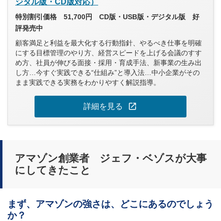
ジタル版・CD版対応）
特別割引価格 51,700円 CD版・USB版・デジタル版 好
評発売中
顧客満足と利益を最大化する行動指針、やるべき仕事を明確
にする目標管理のやり方、経営スピードを上げる会議のすす
め方、社員が伸びる面接・採用・育成手法、新事業の生み出
し方…今すぐ実践できる“仕組み”と導入法…中小企業がその
まま実践できる実務をわかりやすく解説指導。
open_in_new
詳細を見る
アマゾン創業者 ジェフ・ベゾスが大事
にしてきたこと
まず、アマゾンの強さは、どこにあるのでしょう
か？