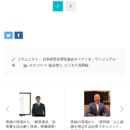
1
2
コラムニスト：
日本経営合理化協会オーディオ・ヴィジュアル
局
カテゴリー:
協会便り
,
ビジネス見聞録
収録の現場から 〈楮原達也「決
収録の現場から 〈原邦雄「人と組
算書を読み解く技術」映像講座〉
織を伸ばすほめ育マネジメント」