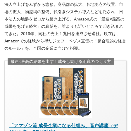
法人立上げをみずから志願。商品群の拡大、各地拠点の設置、市
場の拡大、物流網の整備、代引きシステム導入などを託され、日
本法人の地盤をゼロから築き上げる。Amazon式の「最速×最高の
成果をあげる経営」の真髄を、誰よりも近いところで叩き込まれ
てきた。2016年、同社の売上１兆円を達成させ退社。現在は、
Amazonでの経験から得たジェフ・ベゾス直伝の「超合理的な経営
のルール」を、全国の企業に向けて指導。
最速×最高の結果を出す！成長し続ける組織のつくり方
「アマゾン流 成長企業になる仕組み」音声講座（デ