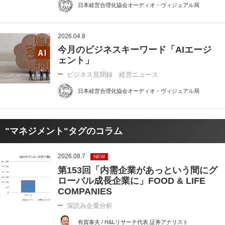
日本経営合理化協会オーディオ・ヴィジュアル局
2026.04.8
今月のビジネスキーワード「AIエージ
ェント」
ビジネス見聞録 経営ニュース
日本経営合理化協会オーディオ・ヴィジュアル局
"マネジメント"タグのコラム
2026.08.7
NEW
第153回「内需企業があっという間にグ
ローバル成長企業に」FOOD & LIFE
COMPANIES
深読み企業分析
有賀泰夫 / H&Lリサーチ代表 証券アナリスト