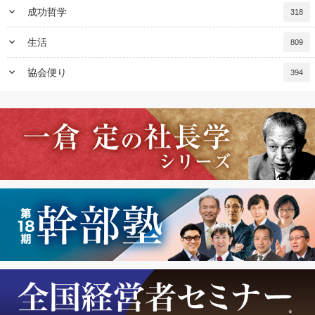
keyboard_arrow_down
成功哲学
318
keyboard_arrow_down
生活
809
keyboard_arrow_down
協会便り
394