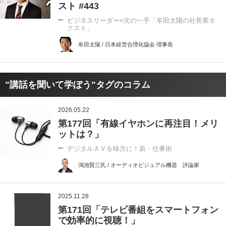
スト #443
ビジネスリーダー×次の一手「牟田太陽の社長業ネ
クスト」
牟田太陽 / 日本経営合理化協会 理事長
"講話を聞いて学ぼう"タグのコラム
2026.05.22
第177回「有線イヤホンに再注目！メリ
ットは？」
デジタルＡＶを味方に！新・仕事術
鴻池賢三氏 / オーディオビジュアル機器 評論家
2025.11.28
第171回「テレビ番組をスマートフォン
で効率的に視聴！」