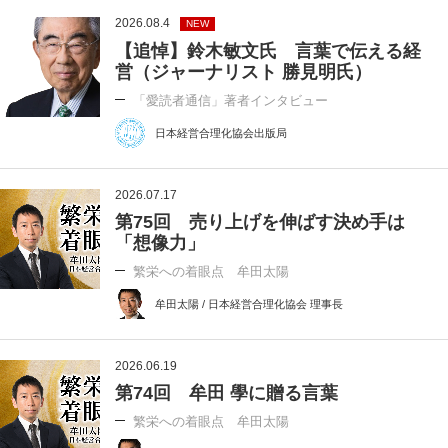
2026.08.4
NEW
【追悼】鈴木敏文氏 言葉で伝える経
営（ジャーナリスト 勝見明氏）
「愛読者通信」著者インタビュー
日本経営合理化協会出版局
2026.07.17
第75回 売り上げを伸ばす決め手は
「想像力」
繁栄への着眼点 牟田太陽
牟田太陽 / 日本経営合理化協会 理事長
2026.06.19
第74回 牟田 學に贈る言葉
繁栄への着眼点 牟田太陽