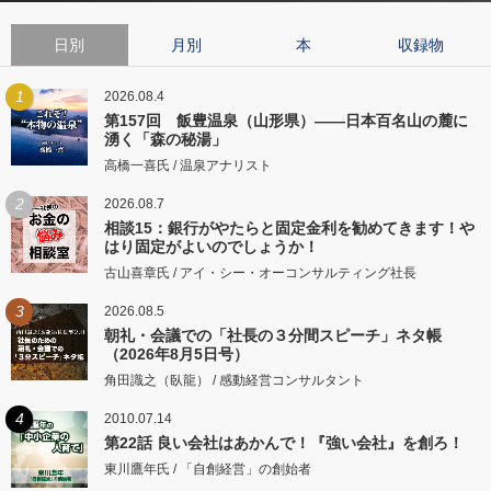
日別
月別
本
収録物
1
2026.08.4
第157回 飯豊温泉（山形県）――日本百名山の麓に
湧く「森の秘湯」
高橋一喜氏 / 温泉アナリスト
2
2026.08.7
相談15：銀行がやたらと固定金利を勧めてきます！や
はり固定がよいのでしょうか！
古山喜章氏 / アイ・シー・オーコンサルティング社長
3
2026.08.5
朝礼・会議での「社長の３分間スピーチ」ネタ帳
（2026年8月5日号）
角田識之（臥龍） / 感動経営コンサルタント
4
2010.07.14
第22話 良い会社はあかんで！『強い会社』を創ろ！
東川鷹年氏 / 「自創経営」の創始者