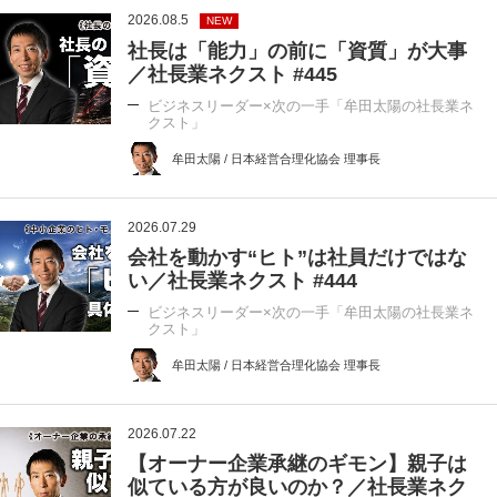
2026.08.5
NEW
社長は「能力」の前に「資質」が大事
／社長業ネクスト #445
ビジネスリーダー×次の一手「牟田太陽の社長業ネ
クスト」
牟田太陽 / 日本経営合理化協会 理事長
2026.07.29
会社を動かす“ヒト”は社員だけではな
い／社長業ネクスト #444
ビジネスリーダー×次の一手「牟田太陽の社長業ネ
クスト」
牟田太陽 / 日本経営合理化協会 理事長
2026.07.22
【オーナー企業承継のギモン】親子は
似ている方が良いのか？／社長業ネク