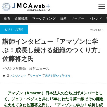
menu
新着
企業戦略
マーケティング
資産
リーダー
トレンド
ビジネス見聞録
2023.10.6
講師インタビュー「アマゾンに学
ぶ！成長し続ける組織のつくり方」
佐藤将之氏
ビジネス見聞録 経営ニュース
#
#
#
マネジメント
リーダー
講話を聞いて学ぼう
アマゾン（Amazon）日本法人の立ち上げメンバーとし
て、ジェフ・ベゾスと共に15年にわたり第一線でその躍進
を支えてきた佐藤将之氏に、「アマゾンに学ぶ！成長し続