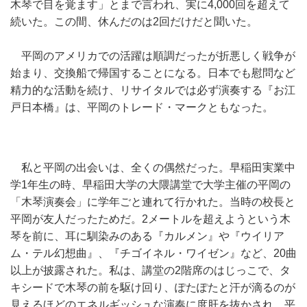
木琴で目を覚ます」とまで言われ、実に4,000回を超えて
続いた。この間、休んだのは2回だけだと聞いた。
平岡のアメリカでの活躍は順調だったが折悪しく戦争が
始まり、交換船で帰国することになる。日本でも慰問など
精力的な活動を続け、リサイタルでは必ず演奏する『お江
戸日本橋』は、平岡のトレード・マークともなった。
私と平岡の出会いは、全くの偶然だった。早稲田実業中
学1年生の時、早稲田大学の大隈講堂で大学主催の平岡の
「木琴演奏会」に学年ごと連れて行かれた。当時の校長と
平岡が友人だったためだ。2メートルを超えようという木
琴を前に、耳に馴染みのある『カルメン』や『ウイリア
ム・テル幻想曲』、『チゴイネル・ワイゼン』など、20曲
以上が披露された。私は、講堂の2階席のはじっこで、タ
キシードで木琴の前を駆け回り、ぽたぽたと汗が滴るのが
見えるほどのエネルギッシュな演奏に度肝を抜かされ、平