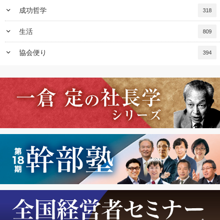
keyboard_arrow_down
成功哲学
318
keyboard_arrow_down
生活
809
keyboard_arrow_down
協会便り
394