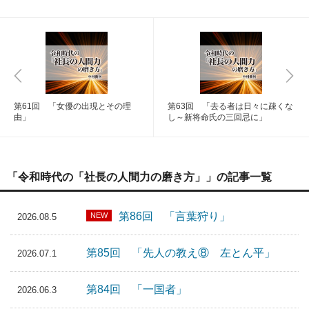
第61回 「女優の出現とその理
第63回 「去る者は日々に疎くな
由」
し～新将命氏の三回忌に」
「令和時代の「社長の人間力の磨き方」」の記事一覧
第86回 「言葉狩り」
NEW
2026.08.5
第85回 「先人の教え⑧ 左とん平」
2026.07.1
第84回 「一国者」
2026.06.3