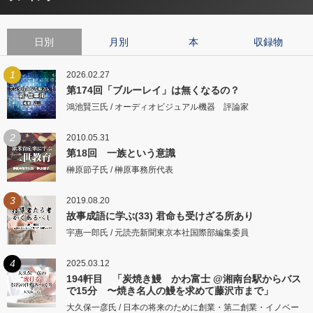
日別
月別
本
収録物
1
2026.02.27
第174回「ブルーレイ」は無くなるの？
鴻池賢三氏 / オーディオビジュアル機器 評論家
2
2010.05.31
第18回 一族という意識
榊原節子氏 / 榊原事務所代表
3
2019.08.20
故事成語に学ぶ(33) 君命も受けざる所あり
宇惠一郎氏 / 元読売新聞東京本社国際部編集委員
4
2025.03.12
194軒目 「炭焼き鰻 かわ富士 @湘南台駅からバス
で15分 〜焼き名人の鰻を求めて藤沢市まで」
大久保一彦氏 / 日本の将来のために創業・第二創業・イノベー