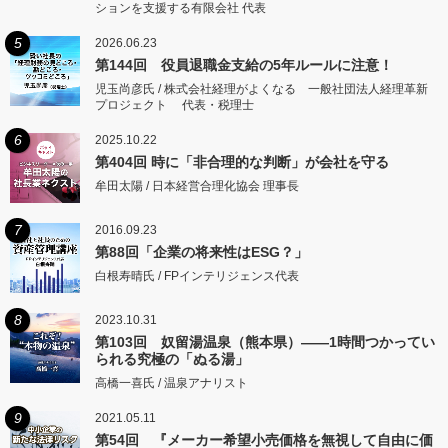
ションを支援する有限会社 代表
5
2026.06.23
第144回 役員退職金支給の5年ルールに注意！
児玉尚彦氏 / 株式会社経理がよくなる 一般社団法人経理革新
プロジェクト 代表・税理士
6
2025.10.22
第404回 時に「非合理的な判断」が会社を守る
牟田太陽 / 日本経営合理化協会 理事長
7
2016.09.23
第88回「企業の将来性はESG？」
白根寿晴氏 / FPインテリジェンス代表
8
2023.10.31
第103回 奴留湯温泉（熊本県）――1時間つかってい
られる究極の「ぬる湯」
高橋一喜氏 / 温泉アナリスト
9
2021.05.11
第54回 『メーカー希望小売価格を無視して自由に価