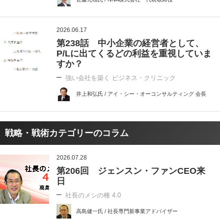
2026.06.17
第238話 中小企業の経営者として、
P/Lに出てくるどの利益を重視していま
すか？
強い会社を築く ビジネス・クリニック
井上和弘氏 / アイ・シー・オーコンサルティング 会長
戦略・戦術カテゴリーのコラム
2026.07.28
第206回 ジェンスン・ファンCEO来
日
社長のメシの種 4.0
高島健一氏 / 社長専門新事業アドバイザー