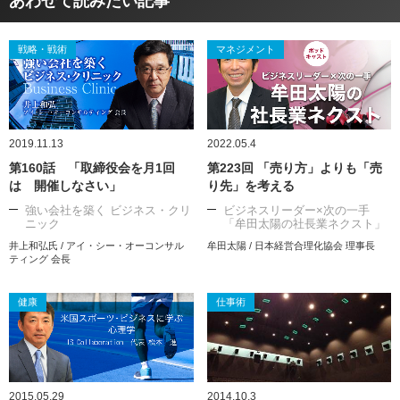
あわせて読みたい記事
戦略・戦術
マネジメント
2019.11.13
2022.05.4
第160話 「取締役会を月1回
第223回 「売り方」よりも「売
は 開催しなさい」
り先」を考える
強い会社を築く ビジネス・クリ
ビジネスリーダー×次の一手
ニック
「牟田太陽の社長業ネクスト」
井上和弘氏 / アイ・シー・オーコンサル
牟田太陽 / 日本経営合理化協会 理事長
ティング 会長
健康
仕事術
2015.05.29
2014.10.3