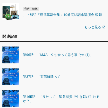
音声・映像
井上和弘『経営革新全集』10巻完結記念講演会 収録
もっと見る
open_in_new
関連記事
第96話 「M&A 立ち会って思う事 その(1)」
第37話 「有償解除って…」
第165話 「果たして 緊急融資で生き延びられる
か？」