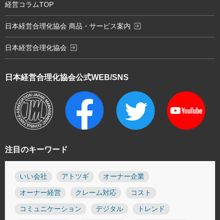
経営コラムTOP
exit_to_app
日本経営合理化協会 商品・サービス案内
exit_to_app
日本経営合理化協会
日本経営合理化協会
公式WEB/SNS
注目のキーワード
いい会社
アトツギ
オーナー企業
オーナー経営
クレーム対応
コスト
コミュニケーション
デジタル
トレンド