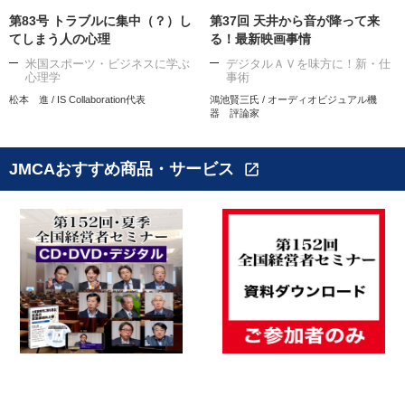
第83号 トラブルに集中（？）し
第37回 天井から音が降って来
てしまう人の心理
る！最新映画事情
米国スポーツ・ビジネスに学ぶ
デジタルＡＶを味方に！新・仕
心理学
事術
松本 進 / IS Collaboration代表
鴻池賢三氏 / オーディオビジュアル機
器 評論家
JMCAおすすめ商品・サービス
open_in_new