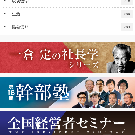
keyboard_arrow_down
成功哲学
318
keyboard_arrow_down
生活
809
keyboard_arrow_down
協会便り
394