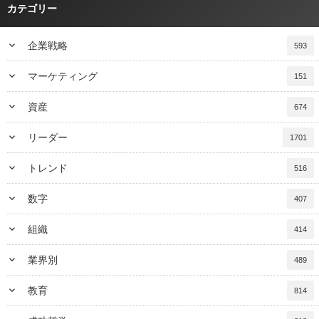
カテゴリー
keyboard_arrow_down
企業戦略
593
keyboard_arrow_down
マーケティング
151
keyboard_arrow_down
資産
674
keyboard_arrow_down
リーダー
1701
keyboard_arrow_down
トレンド
516
keyboard_arrow_down
数字
407
keyboard_arrow_down
組織
414
keyboard_arrow_down
業界別
489
keyboard_arrow_down
教育
814