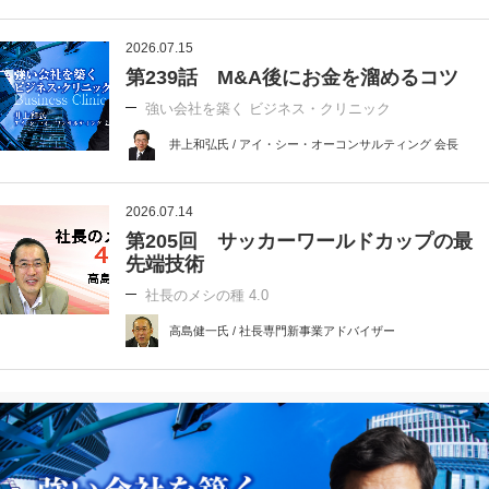
2026.07.15
第239話 M&A後にお金を溜めるコツ
強い会社を築く ビジネス・クリニック
井上和弘氏 / アイ・シー・オーコンサルティング 会長
2026.07.14
第205回 サッカーワールドカップの最
先端技術
社長のメシの種 4.0
高島健一氏 / 社長専門新事業アドバイザー