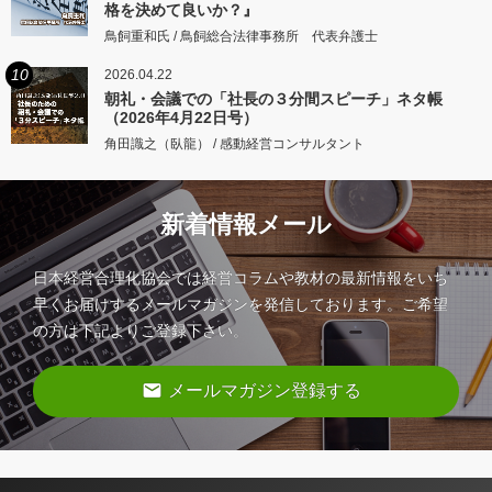
格を決めて良いか？』
鳥飼重和氏 / 鳥飼総合法律事務所 代表弁護士
10
2026.04.22
朝礼・会議での「社長の３分間スピーチ」ネタ帳
（2026年4月22日号）
角田識之（臥龍） / 感動経営コンサルタント
新着情報メール
日本経営合理化協会では経営コラムや教材の最新情報をいち
早くお届けするメールマガジンを発信しております。ご希望
の方は下記よりご登録下さい。
email
メールマガジン登録する