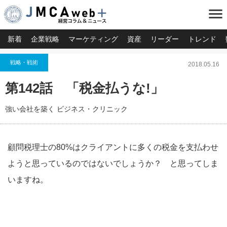
menu
新着
企業戦略
マーケティング
資産
リーダー
トレンド
戦略・戦術
2018.05.16
第142話 「税金払うな!」
強い会社を築く ビジネス・クリニック
顧問税理士の80%はクライアントに多くの税金を支払わせ
ようと思っているのではないでしょうか？ と思ってしま
いますね。