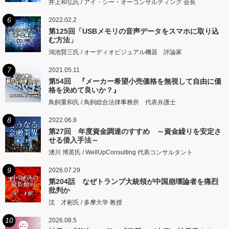
井上和弘氏 / アイ・シー・オーコンサルティング 会長
6
2022.02.2
第125回「USBメモリの音声データをスマホに取り込
む方法」
鴻池賢三氏 / オーディオビジュアル機器 評論家
7
2021.05.11
第54回 『メーカー希望小売価格を無視して自由に価
格を決めて良いか？』
鳥飼重和氏 / 鳥飼総合法律事務所 代表弁護士
8
2022.06.8
第27回 年度資金調達のすすめ ～資金繰りを安定さ
せる借入手法～
湧川 博英氏 / WellUpConsulting 代表コンサルタント
9
2026.07.29
第204話 なぜトランプ大統領が中国崩壊論者を痛烈
批判か
沈 才彬氏 / 多摩大学 教授
10
2026.08.5