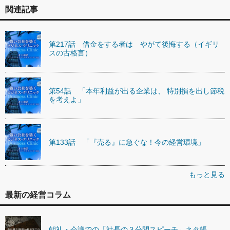
関連記事
第217話 借金をする者は やがて後悔する（イギリ
スの古格言）
第54話 「本年利益が出る企業は、 特別損を出し節税
を考えよ」
第133話 「『売る』に急ぐな！今の経営環境」
もっと見る
最新の経営コラム
朝礼・会議での「社長の３分間スピーチ」ネタ帳