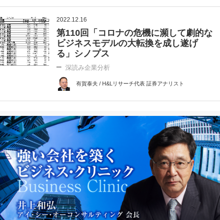
2022.12.16
第110回「コロナの危機に瀕して劇的な
ビジネスモデルの大転換を成し遂げ
る」シノプス
深読み企業分析
有賀泰夫 / H&Lリサーチ代表 証券アナリスト