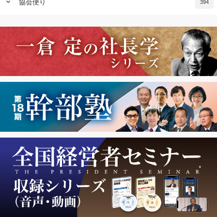
keyboard_arrow_down
協会便り
394