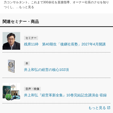
力コンサルタント。これまで300余社を直接指導、オーナー社長のクセを知り
つくし、…もっと見る
関連セミナー・商品
セミナー
残席11枠 第40期生「後継社長塾」2027年4月開講
本
井上和弘の経営の核心102項
音声・映像
井上和弘『経営革新全集』10巻完結記念講演会 収録
もっと見る
open_in_new