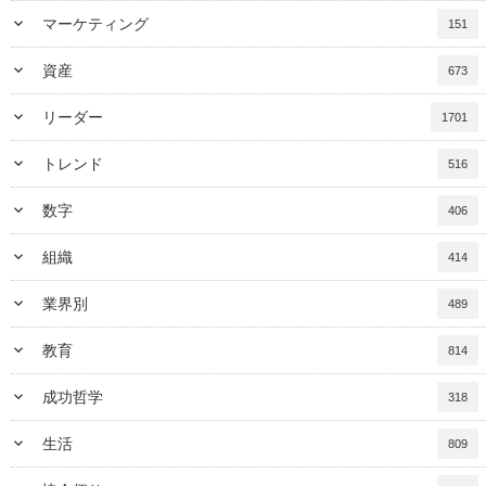
keyboard_arrow_down
マーケティング
151
keyboard_arrow_down
資産
673
keyboard_arrow_down
リーダー
1701
keyboard_arrow_down
トレンド
516
keyboard_arrow_down
数字
406
keyboard_arrow_down
組織
414
keyboard_arrow_down
業界別
489
keyboard_arrow_down
教育
814
keyboard_arrow_down
成功哲学
318
keyboard_arrow_down
生活
809