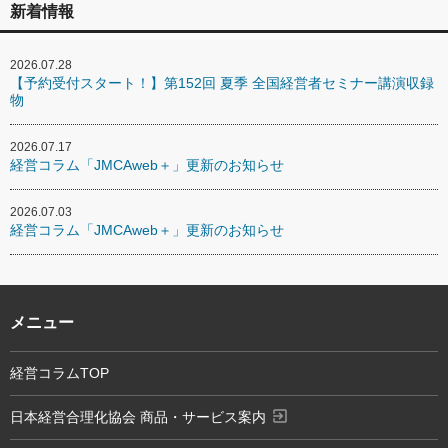
新着情報
2026.07.28
【予約受付スタート！】第152回 夏季 全国経営者セミナー講演収録
物
2026.07.17
経営コラム「JMCAweb＋」更新のお知らせ
2026.07.03
経営コラム「JMCAweb＋」更新のお知らせ
メニュー
経営コラムTOP
exit_to_app
日本経営合理化協会 商品・サービス案内