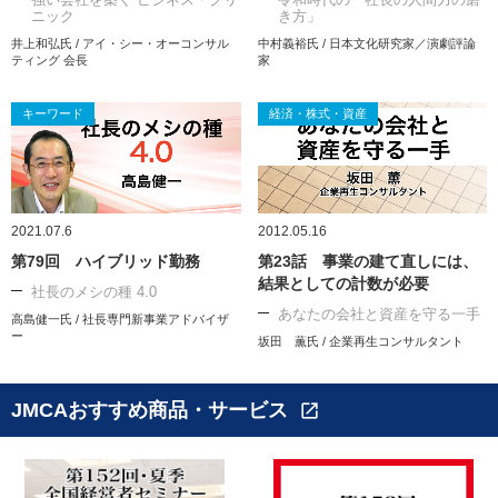
ニック
き方」
井上和弘氏 / アイ・シー・オーコンサル
中村義裕氏 / 日本文化研究家／演劇評論
ティング 会長
家
キーワード
経済・株式・資産
2021.07.6
2012.05.16
第79回 ハイブリッド勤務
第23話 事業の建て直しには、
結果としての計数が必要
社長のメシの種 4.0
あなたの会社と資産を守る一手
高島健一氏 / 社長専門新事業アドバイザ
ー
坂田 薫氏 / 企業再生コンサルタント
JMCAおすすめ商品・サービス
open_in_new