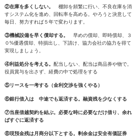
②在庫を多くしない。
棚卸を頻繁に行い、不良在庫を消
すシステム化を進め、回転率を高める。やろうと決意して
毎日、努力すれば５年で変わります。
③機械設備を早く償却する。
早めの償却、即時償却、３
０%優遇償却、特損出し、下請け、協力会社の協力を得て
実現しましょう。
④利益処分を考える。
配当しない、配当は商品券や物で。
役員賞与を出さず、経費の中で処理をする
⑤リースを一考する（金利交渉を強くやる）
⑥銀行借入は 中途でも返済する。融資残を少なくする
⑦当座借越契約を結ぶ。必要な時に必要なだけ借り、余れ
ばすぐに返済する
⑧現預金残は月商分以下とする。剰余金は安全有価証券