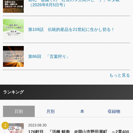
（2026年8月5日号）
第109話 伝統的産品を21世紀に生かし切る！
第86回 「言葉狩り」
もっと見る
ランキング
日別
月別
本
収録物
1
2023.08.30
176軒目 「活種 鮮寿 ＠岡山市野田屋町 ～2貫400