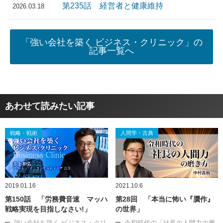
第235話 経営者と健康維持
2026.03.18
「強い会社を築く ビジネス・クリニック」の
記事一覧へ
あわせて読みたい記事
戦略・戦術
人間学・古典
2019.01.16
2021.10.6
第150話 「労務費音速 マッハ
第28回 「本当に怖い『贋作』
戦略実現を目指しなさい!」
の世界」
強い会社を築く ビジネス・クリ
令和時代の「社長の人間力の磨