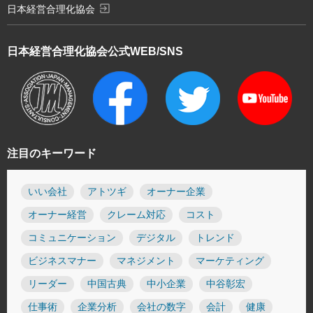
exit_to_app
日本経営合理化協会
日本経営合理化協会
公式WEB/SNS
注目のキーワード
いい会社
アトツギ
オーナー企業
オーナー経営
クレーム対応
コスト
コミュニケーション
デジタル
トレンド
ビジネスマナー
マネジメント
マーケティング
リーダー
中国古典
中小企業
中谷彰宏
仕事術
企業分析
会社の数字
会計
健康