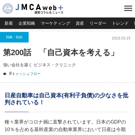
menu
新着
企業戦略
マーケティング
資産
リーダー
トレンド
戦略・戦術
2023.03.15
第200話 「自己資本を考える」
強い会社を築く ビジネス・クリニック
#
キャッシュフロー
日産自動車は自己資本(有利子負債)の少なさを批
判されている！
種々業界がコロナ禍に直撃されています。日本のGDPの
10％を占める基幹産業の自動車業界において日産は今期