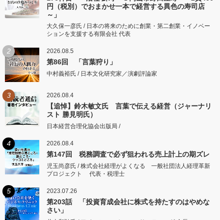
円（税別）でおまかせ一本で経営する異色の寿司店
～」
大久保一彦氏 / 日本の将来のために創業・第二創業・イノベー
ションを支援する有限会社 代表
2
2026.08.5
第86回 「言葉狩り」
中村義裕氏 / 日本文化研究家／演劇評論家
3
2026.08.4
【追悼】鈴木敏文氏 言葉で伝える経営（ジャーナリ
スト 勝見明氏）
日本経営合理化協会出版局 /
4
2026.08.4
第147回 税務調査で必ず狙われる売上計上の期ズレ
児玉尚彦氏 / 株式会社経理がよくなる 一般社団法人経理革新
プロジェクト 代表・税理士
5
2023.07.26
第203話 「投資育成会社に株式を持たすのはやめな
さい」