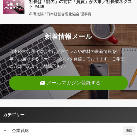
社長は「能力」の前に「資質」が大事／社長業ネクス
ト #445
牟田太陽 / 日本経営合理化協会 理事長
新着情報メール
日本経営合理化協会では経営コラムや教材の最新情報をいち
早くお届けするメールマガジンを発信しております。ご希望
の方は下記よりご登録下さい。
email
メールマガジン登録する
カテゴリー
keyboard_arrow_down
企業戦略
593