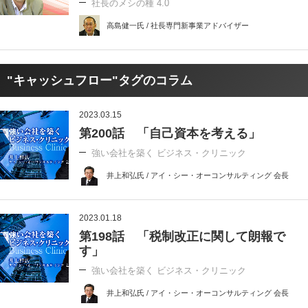
社長のメシの種 4.0
高島健一氏 / 社長専門新事業アドバイザー
"キャッシュフロー"タグのコラム
2023.03.15
第200話 「自己資本を考える」
強い会社を築く ビジネス・クリニック
井上和弘氏 / アイ・シー・オーコンサルティング 会長
2023.01.18
第198話 「税制改正に関して朗報で
す」
強い会社を築く ビジネス・クリニック
井上和弘氏 / アイ・シー・オーコンサルティング 会長