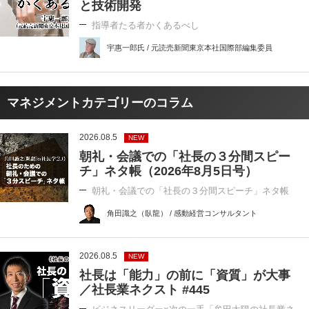
と技術開発
指導者たる者かくあるべし
宇惠一郎氏 / 元読売新聞東京本社国際部編集委員
マネジメントカテゴリーのコラム
2026.08.5
NEW
朝礼・会議での「社長の３分間スピー
チ」ネタ帳（2026年8月5日号）
朝礼・会議での「社長の３分間スピーチ」ネタ帳
角田識之（臥龍） / 感動経営コンサルタント
2026.08.5
NEW
社長は「能力」の前に「資質」が大事
／社長業ネクスト #445