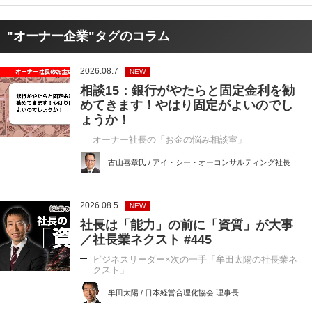
"オーナー企業"タグのコラム
2026.08.7
NEW
相談15：銀行がやたらと固定金利を勧
めてきます！やはり固定がよいのでし
ょうか！
オーナー社長の「お金の悩み相談室」
古山喜章氏 / アイ・シー・オーコンサルティング社長
2026.08.5
NEW
社長は「能力」の前に「資質」が大事
／社長業ネクスト #445
ビジネスリーダー×次の一手「牟田太陽の社長業ネ
クスト」
牟田太陽 / 日本経営合理化協会 理事長