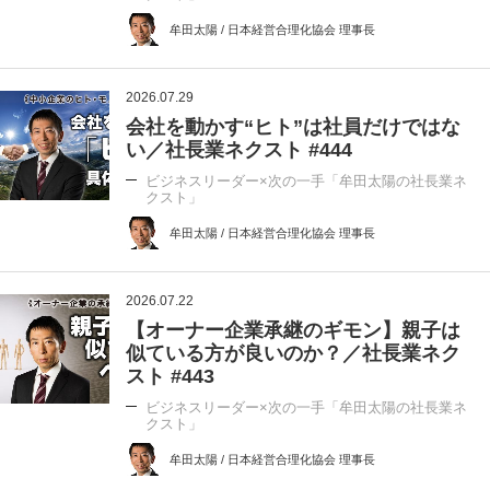
牟田太陽 / 日本経営合理化協会 理事長
2026.07.29
会社を動かす“ヒト”は社員だけではな
い／社長業ネクスト #444
ビジネスリーダー×次の一手「牟田太陽の社長業ネ
クスト」
牟田太陽 / 日本経営合理化協会 理事長
2026.07.22
【オーナー企業承継のギモン】親子は
似ている方が良いのか？／社長業ネク
スト #443
ビジネスリーダー×次の一手「牟田太陽の社長業ネ
クスト」
牟田太陽 / 日本経営合理化協会 理事長