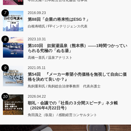
牟田太陽 / 日本経営合理化協会 理事長
7
2016.09.23
第88回「企業の将来性はESG？」
白根寿晴氏 / FPインテリジェンス代表
8
2023.10.31
第103回 奴留湯温泉（熊本県）――1時間つかってい
られる究極の「ぬる湯」
高橋一喜氏 / 温泉アナリスト
9
2021.05.11
第54回 『メーカー希望小売価格を無視して自由に価
格を決めて良いか？』
鳥飼重和氏 / 鳥飼総合法律事務所 代表弁護士
10
2026.04.22
朝礼・会議での「社長の３分間スピーチ」ネタ帳
（2026年4月22日号）
角田識之（臥龍） / 感動経営コンサルタント