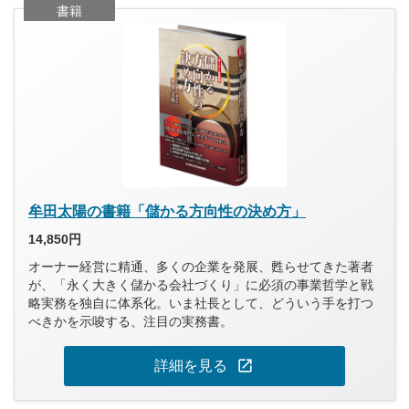
書籍
牟田太陽の書籍「儲かる方向性の決め方」
14,850円
オーナー経営に精通、多くの企業を発展、甦らせてきた著者
が、「永く大きく儲かる会社づくり」に必須の事業哲学と戦
略実務を独自に体系化。いま社長として、どういう手を打つ
べきかを示唆する、注目の実務書。
open_in_new
詳細を見る