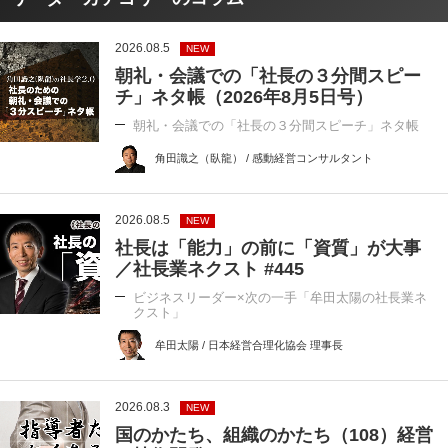
2026.08.5
NEW
朝礼・会議での「社長の３分間スピー
チ」ネタ帳（2026年8月5日号）
朝礼・会議での「社長の３分間スピーチ」ネタ帳
角田識之（臥龍） / 感動経営コンサルタント
2026.08.5
NEW
社長は「能力」の前に「資質」が大事
／社長業ネクスト #445
ビジネスリーダー×次の一手「牟田太陽の社長業ネ
クスト」
牟田太陽 / 日本経営合理化協会 理事長
2026.08.3
NEW
国のかたち、組織のかたち（108）経営