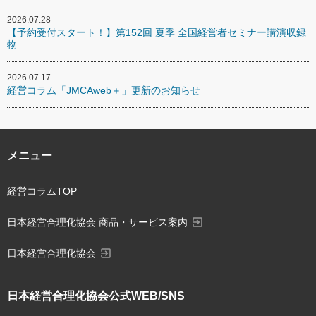
2026.07.28
【予約受付スタート！】第152回 夏季 全国経営者セミナー講演収録
物
2026.07.17
経営コラム「JMCAweb＋」更新のお知らせ
メニュー
経営コラムTOP
exit_to_app
日本経営合理化協会 商品・サービス案内
exit_to_app
日本経営合理化協会
日本経営合理化協会
公式WEB/SNS