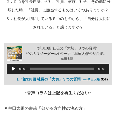
２．５つを社長自身、会社、社員、家族、社会、その他に分
類した時、「社長」に該当するものはいくつありますか？
３．社長が大切にしている５つのものから、「自分は大切に
されている」と感じますか？
“第318回 社長の「大切」３つの質問”
ビジネスリーダー×次の一手「牟田太陽の社長業ネクスト」
牟田太陽
音
00:00
00:00
声
プ
1.
“第318回 社長の「大切」３つの質問”
9:47
— 牟田太陽
レ
ー
↑音声コラムは上記を再生ください↑
ヤ
ー
▼牟田太陽の書籍「儲かる方向性の決め方」