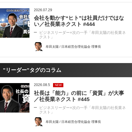
2026.07.29
会社を動かす“ヒト”は社員だけではな
い／社長業ネクスト #444
ビジネスリーダー×次の一手「牟田太陽の社長業ネ
クスト」
牟田太陽 / 日本経営合理化協会 理事長
"リーダー"タグのコラム
2026.08.5
NEW
社長は「能力」の前に「資質」が大事
／社長業ネクスト #445
ビジネスリーダー×次の一手「牟田太陽の社長業ネ
クスト」
牟田太陽 / 日本経営合理化協会 理事長