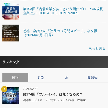
第153回「内需企業があっという間にグローバル成長
企業に」FOOD & LIFE COMPANIES
朝礼・会議での「社長の３分間スピーチ」ネタ帳
（2026年8月5日号）
もっと見る
ランキング
日別
月別
本
収録物
1
2026.02.27
第174回「ブルーレイ」は無くなるの？
鴻池賢三氏 / オーディオビジュアル機器 評論家