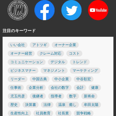
注目のキーワード
いい会社
アトツギ
オーナー企業
オーナー経営
クレーム対応
コスト
コミュニケーション
デジタル
トレンド
ビジネスマナー
マネジメント
マーケティング
リーダー
中国古典
中小企業
中谷彰宏
仕事術
企業分析
会社の数字
会計
健康
児玉尚彦
後継者
指導者
数字
新将命
歴史
決算書
法律
温泉 癒し
牟田太陽
生産性向上
社員教育
社長業
競争戦略