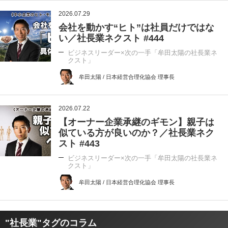
2026.07.29
会社を動かす“ヒト”は社員だけではな
い／社長業ネクスト #444
ビジネスリーダー×次の一手「牟田太陽の社長業ネ
クスト」
牟田太陽 / 日本経営合理化協会 理事長
2026.07.22
【オーナー企業承継のギモン】親子は
似ている方が良いのか？／社長業ネク
スト #443
ビジネスリーダー×次の一手「牟田太陽の社長業ネ
クスト」
牟田太陽 / 日本経営合理化協会 理事長
"社長業"タグのコラム