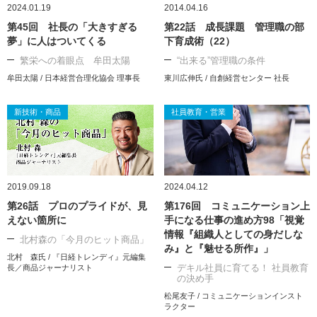
2024.01.19
2014.04.16
第45回 社長の「大きすぎる
第22話 成長課題 管理職の部
夢」に人はついてくる
下育成術（22）
繁栄への着眼点 牟田太陽
“出来る”管理職の条件
牟田太陽 / 日本経営合理化協会 理事長
東川広伸氏 / 自創経営センター 社長
新技術・商品
社員教育・営業
2019.09.18
2024.04.12
第26話 プロのプライドが、見
第176回 コミュニケーション上
えない箇所に
手になる仕事の進め方98「視覚
情報『組織人としての身だしな
北村森の「今月のヒット商品」
み』と『魅せる所作』」
北村 森氏 / 『日経トレンディ』元編集
デキル社員に育てる！ 社員教育
長／商品ジャーナリスト
の決め手
松尾友子 / コミュニケーションインスト
ラクター