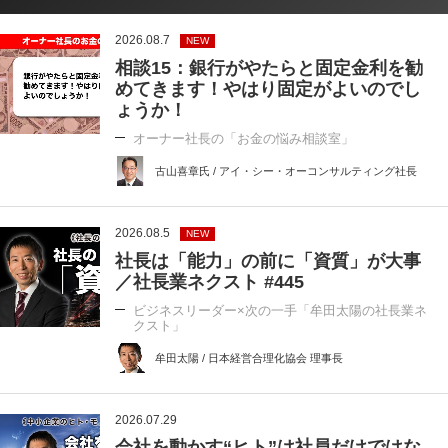
2026.08.7
NEW
相談15：銀行がやたらと固定金利を勧
めてきます！やはり固定がよいのでし
ょうか！
オーナー社長の「お金の悩み相談室」
古山喜章氏 / アイ・シー・オーコンサルティング社長
2026.08.5
NEW
社長は「能力」の前に「資質」が大事
／社長業ネクスト #445
ビジネスリーダー×次の一手「牟田太陽の社長業ネ
クスト」
牟田太陽 / 日本経営合理化協会 理事長
2026.07.29
会社を動かす“ヒト”は社員だけではな