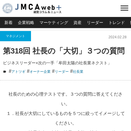
menu
新着
企業戦略
マーケティング
資産
リーダー
トレンド
マネジメント
2024.02.28
第318回 社長の「大切」３つの質問
ビジネスリーダー×次の一手「牟田太陽の社長業ネクスト」
#
#
#
#
アトツギ
オーナー企業
リーダー
社長業
社長のための心理テストです。３つの質問に答えてくださ
い。
１．社長が大切にしているものを５つに絞ってイメージして
ください。