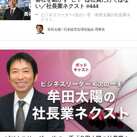
い／社長業ネクスト #444
ビジネスリーダー×次の一手「牟田太陽の社長業ネ
クスト」
牟田太陽 / 日本経営合理化協会 理事長