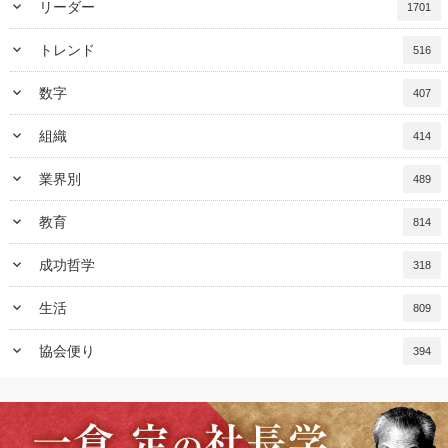
keyboard_arrow_down
リーダー
1701
keyboard_arrow_down
トレンド
516
keyboard_arrow_down
数字
407
keyboard_arrow_down
組織
414
keyboard_arrow_down
業界別
489
keyboard_arrow_down
教育
814
keyboard_arrow_down
成功哲学
318
keyboard_arrow_down
生活
809
keyboard_arrow_down
協会便り
394