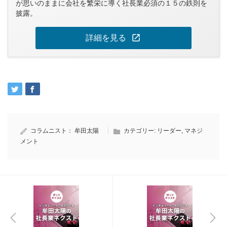
が思いのままに会社を繁栄に導く社長業必須の１５の鉄則を
披露。
open_in_new
詳細を見る
コラムニスト：
牟田太陽
カテゴリー:
リーダー
,
マネジ
メント