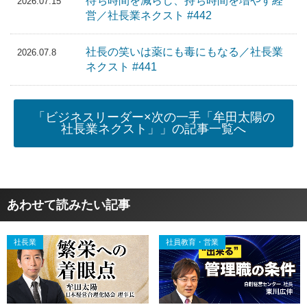
待ち時間を減らし、持ち時間を増やす経
2026.07.15
営／社長業ネクスト #442
社長の笑いは薬にも毒にもなる／社長業
2026.07.8
ネクスト #441
「ビジネスリーダー×次の一手「牟田太陽の
社長業ネクスト」」の記事一覧へ
あわせて読みたい記事
社長業
社員教育・営業