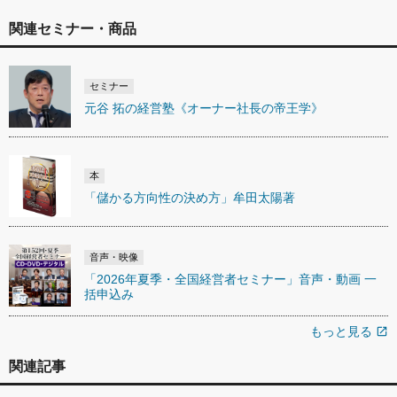
関連セミナー・商品
セミナー
元谷 拓の経営塾《オーナー社長の帝王学》
本
「儲かる方向性の決め方」牟田太陽著
音声・映像
「2026年夏季・全国経営者セミナー」音声・動画 一
括申込み
もっと見る
open_in_new
関連記事