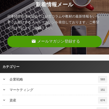
新着情報メール
日本経営合理化協会では経営コラムや教材の最新情報をいち
早くお届けするメールマガジンを発信しております。ご希望
の方は下記よりご登録下さい。
email
メールマガジン登録する
カテゴリー
keyboard_arrow_down
企業戦略
593
keyboard_arrow_down
マーケティング
151
keyboard_arrow_down
資産
674