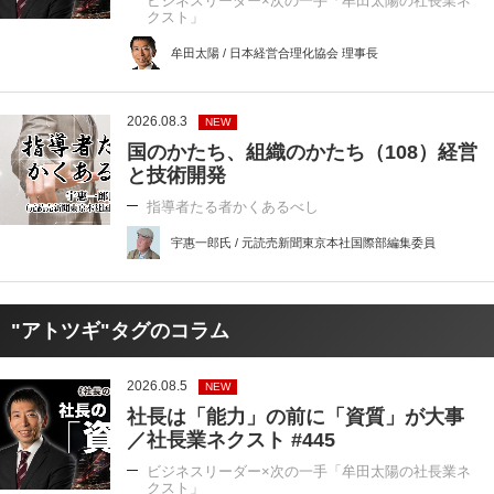
ビジネスリーダー×次の一手「牟田太陽の社長業ネ
クスト」
牟田太陽 / 日本経営合理化協会 理事長
2026.08.3
NEW
国のかたち、組織のかたち（108）経営
と技術開発
指導者たる者かくあるべし
宇惠一郎氏 / 元読売新聞東京本社国際部編集委員
"アトツギ"タグのコラム
2026.08.5
NEW
社長は「能力」の前に「資質」が大事
／社長業ネクスト #445
ビジネスリーダー×次の一手「牟田太陽の社長業ネ
クスト」