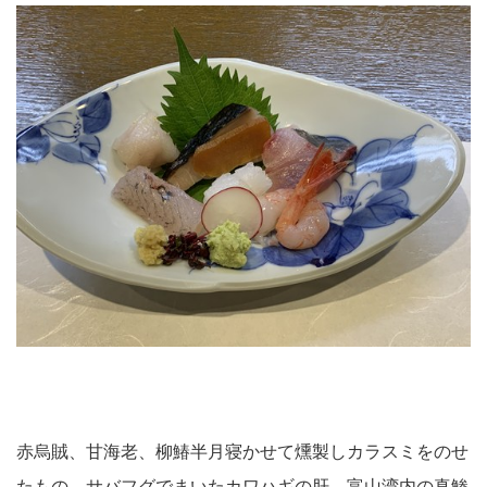
赤烏賊、甘海老、柳鰆半月寝かせて燻製しカラスミをのせ
たもの、サバフグでまいたカワハギの肝、富山湾内の真鯵