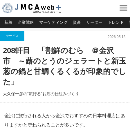
menu
新着
企業戦略
マーケティング
資産
リーダー
トレンド
サービス
2026.05.13
208軒目 「割鮮のむら ＠金沢
市 ～蕗のとうのジェラートと新玉
葱の鍋と甘鯛くるくるが印象的でし
た」
大久保一彦の“流行る”お店の仕組みづくり
金沢に旅行される人から金沢でおすすめの日本料理店はあ
りますかと尋ねられることが多いです。