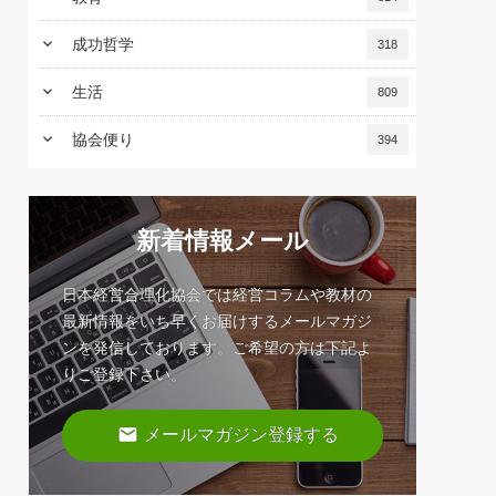
keyboard_arrow_down
成功哲学
318
keyboard_arrow_down
生活
809
keyboard_arrow_down
協会便り
394
新着情報メール
日本経営合理化協会では経営コラムや教材の
最新情報をいち早くお届けするメールマガジ
ンを発信しております。ご希望の方は下記よ
りご登録下さい。
email
メールマガジン登録する