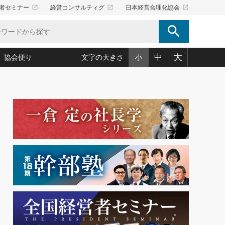
launch
launch
launch
者セミナー
経営コンサルティグ
日本経営合理化協会
search
大
中
協会便り
文字の大きさ
小
5)
況は会社守成の好機(38)
ころ心平の ──社長のための「か・ら・だマネジメント」
「愛読者通信」著者インタビュー(44)
34)
思われる 気配りの達人(127)
人間力の磨き方」(86)
ビジネス見聞録 経営ニュース(100)
タルＡＶを味方に！新・仕事術(180)
0)
り(210)
(92)
え 東洋思想に学ぶ経営学(132)
作間信司の経営無形庵(けいえいむぎょうあん)(166)
ー脳の鍛え方(32)
もっとみる
026.08.5
)
識(57)
指導者たち」(32)
経営セミナー情報局(1)
86回 「言葉狩り」
ンを楽しむ基礎レッスン(12)
ーイング経営入
教育の決め手(203)
略”(30)
繁栄への着眼点 牟田太陽(76)
！社長が読むべき今月の4冊(88)
て」(38)
講話を聞いて学ぼう 実学・耳学・磨く「ミミガク」のすすめ
で楽しむ読書術(162)
(7)
ランク上の手紙・メール術(100)
「氣」(30)
ミどこ
00)
スポーツ・ビジネスに学ぶ心理学(98)