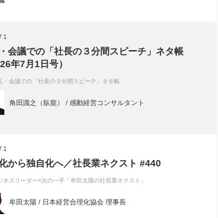
7.1
・会議での「社長の３分間スピーチ」ネタ帳
026年7月1日号）
礼・会議での「社長の３分間スピーチ」ネタ帳
角田識之（臥龍） / 感動経営コンサルタント
7.1
化から独自化へ／社長業ネクスト #440
ジネスリーダー×次の一手「牟田太陽の社長業ネクスト」
牟田太陽 / 日本経営合理化協会 理事長