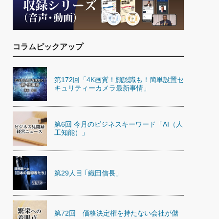
)
喜の『これぞ！"本物の温泉"』(157)
コラムピックアップ
第172回「4K画質！顔認識も！簡単設置セ
キュリティーカメラ最新事情」
第6回 今月のビジネスキーワード「AI（人
工知能）」
第29人目 ｢織田信長」
第72回 価格決定権を持たない会社が儲