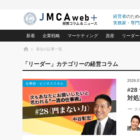
経営者
のため
実務家・専門
新着
企業戦略
マーケティング
資産
リーダー
ホーム
過去の記事一覧
中小企業の「１位づくり」戦略(96)
ネット戦略成功の秘訣 圧倒的に儲か
あなたの会社と資
オンリ
「リーダー」カテゴリーの経営コラム
利益を最大化する「業務改善」横田尚哉氏(5)
ビジネスを一瞬で制する！一流グロ
どうなる金融業界
ビジネ
る“社長の戦略印象リスクマネジメント
(446)
2026.0
強い会社を築く ビジネス・クリニック(240)
中国経済の最新動
仕事術・ビジネススキル
ロングセラーの玉手箱(9)
ピョー
2026.08.7
2026.08.7
#2
日本レーザー「人を大切にしながら利益を上げ
事業承継の前に
相談15：銀行がやたらと固定金
第153回「内需企業があっと
対処
(3)
大復活＆快進撃！ユニバーサルスタ
きたいコト(12)
指導者た
利を勧めてきます！やはり固定
う間にグローバル成長企業に
は(5)
がよいのでしょうか！
FOOD & LIFE COMPANIES
武器としてのM&A入門(3)
会社と社長のため
朝礼・
次
最高の自分を表現する 成功イメージ戦
社長のための“儲かる通販”戦略視点(151)
深読み企業分析(1
楠木建の
酒井光雄 成功事例に学ぶ繁栄企業の
継続経営 百話百行(85)
次もあ
野田久美子 香港ビジネス成功法(10)
社長の口