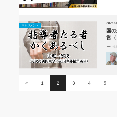
2026.0
マネジメント
国の
営（
指
«
1
2
3
4
5