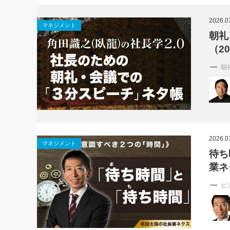
社長の右
2026.0
マネジメント
酒井英之
朝礼
（2
朝
2026.0
マネジメント
待ち
業ネ
ビ