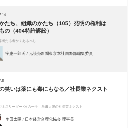
7.14
かたち、組織のかたち（105）発明の権利は
もの（404特許訴訟）
導者たる者かくあるべし
宇惠一郎氏 / 元読売新聞東京本社国際部編集委員
7.8
の笑いは薬にも毒にもなる／社長業ネクスト
1
ジネスリーダー×次の一手「牟田太陽の社長業ネクスト」
牟田太陽 / 日本経営合理化協会 理事長