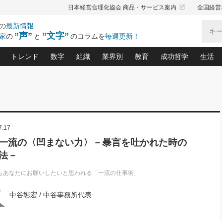
launch
日本経営合理化協会 商品・サービス案内
全国経営
の
最新情報
”声”
”文字”
家
の
と
のコラムを
毎週更新！
トレンド
数字
組織
業界別
教育
成功哲学
生活
る仕組みづくり講座(12)
産を守る一手(171)
ーワンで勝ち残る企業風土づくり(54)
《ニューヨーク発》ビジネスリーダーの先読み: 最新トレンド
オーナー社長の「お金の悩み相談室」(15)
「賃金の誤解」(135)
なぜ、トヨタ式で会社が伸びるのか？(
“出来る”管理職の条件(62)
中国哲学に学ぶ 不
おの
と戦略拠点(9)
(50)
ーバル経営者は知ってい
(39)
スリーダー×次の一手「牟田太陽の社長業ネクスト」
おカネが残る決算書にするために、やっておきたいこと(
中小企業の新たな法律リスク(178)
売れる住宅を創る 100の視点(100)
あなただからお願いしたいと
令和時代の「社長の
”(9)
「社長の繁盛トレンド通信」(90)
デジ
7.17
向(204)
会社を守り抜くための緊急対策(100)
職場の生産性を下げるハラスメントの予防策(1
大久保一彦の“流行る”お店の仕組みづく
クレーム対応 実践マニュアル
先人の名句名言の教
トル・F・グジバチの『経営戦略の新常識』(12)
北村森の「今月のヒット商品」(109)
リーダ
2026.08.5
2
8 一流の〈凹まない力〉－暴言を吐かれた時の
る経営」の極意
、決めておきたい、知っておきたい、やってお
強い決算書の会社はココが違う！(36)
賃金決定の定石(68)
柿内幸夫─社長のための現場改善(174
クレーム対応の新知識と新常
渡部昇一の「日本の
い
第109話 伝統的産品を21世紀
第
法－
ジオジャパンの成功要因と
る者かくあるべし(635)
次の売れ筋をつかむ術(102)
ワイ
」
に生かし切る！
損益分岐点を下げる、Ｐ／Ｌ不況時代の新戦略(12)
顧客・社員・社会から支持される「ウェルビ
デキル社員に育てる！ 社員
経営に活かす“十八史
の資産管理講座(95)
会議での「社長の３分間スピーチ」ネタ帳(159)
社長のメシの種 4.0(206)
門」(23)
必読
もあなたにお願いしたいと思われる「一流の仕事術」
2026.08.5
新・会計経営と実学(37)
東川鷹年の「中小企業の人育
略(77)
53)
「経営知になる考え方」(57)
眼と耳
朝礼・会議での「社長の３分間
中谷彰宏 / 中谷事務所代表
決算書の“見える化”術(12)
業績アップにつながる！ワン
スピーチ」ネタ帳（2026年8月5
ブランド戦略(39)
日号）
なたにお願いしたいと思われる「一流の仕事術」(28)
社長の
賢い社長の「経理財務の見どころ・勘どころ・ツッコ
欧米資産家に学ぶ二世教育(1
ぐせ経営哲学(100)
ろ」(149)
米国