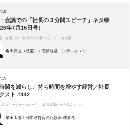
社長のための“全員営業”(30
腕をつくる 人と組織を動かす(200)
銀行交渉はこうしなさい！(12)
高橋一
7.15
行動科学マネジメント(5)
の社長のビジョン実現道場(10)
・会議での「社長の３分間スピーチ」ネタ帳
026年7月15日号）
礼・会議での「社長の３分間スピーチ」ネタ帳
角田識之（臥龍） / 感動経営コンサルタント
7.15
時間を減らし、持ち時間を増やす経営／社長
クスト #442
ジネスリーダー×次の一手「牟田太陽の社長業ネクスト」
牟田太陽 / 日本経営合理化協会 理事長