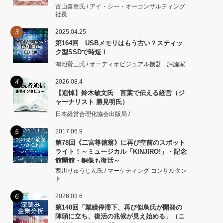
古山喜章氏 / アイ・シー・オーコンサルティング
社長
3
2025.04.25
第164回 USBメモリはもう古い？スティッ
ク型SSDで時短！
鴻池賢三氏 / オーディオビジュアル機器 評論家
4
2026.08.4
【追悼】鈴木敏文氏 言葉で伝える経営（ジ
ャーナリスト 勝見明氏）
日本経営合理化協会出版局 /
5
2017.06.9
第78回《二宮尊徳翁》に再び空前のスポット
ライト！～ミュージカル「KINJIRO!」・記念
館開館・銅像も復活～
西川りゅうじん氏 / マーケティング コンサルタン
ト
6
2026.03.6
第148回「業績停滞下、再び似鳥氏が開発の
陣頭に立ち、復活の兆候が見え始める」（ニ