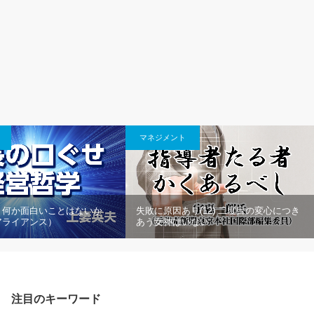
マネジメント
 何か面白いことはないか
失敗に原因あり(12) 二度目の変心につき
アライアンス）
あう女神はいない
注目のキーワード