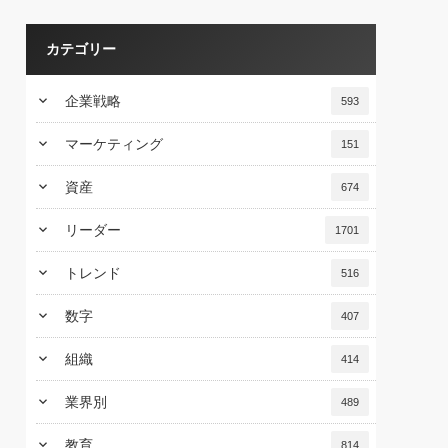
カテゴリー
keyboard_arrow_down
企業戦略
593
keyboard_arrow_down
マーケティング
151
keyboard_arrow_down
資産
674
keyboard_arrow_down
リーダー
1701
keyboard_arrow_down
トレンド
516
keyboard_arrow_down
数字
407
keyboard_arrow_down
組織
414
keyboard_arrow_down
業界別
489
keyboard_arrow_down
教育
814