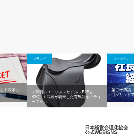
ブランド
マネジメント
所を非表示に
第二十四話
＜事例―３ ソメスサドル（B2Bと
（ソリッド
B2C）＞武豊が騎乗した有馬記念のディ
ープイン...
日本経営合理化協会
公式WEB/SNS