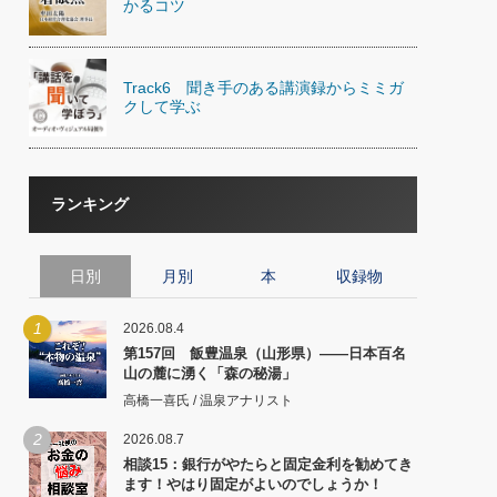
かるコツ
Track6 聞き手のある講演録からミミガ
クして学ぶ
ランキング
日別
月別
本
収録物
1
2026.08.4
第157回 飯豊温泉（山形県）――日本百名
山の麓に湧く「森の秘湯」
高橋一喜氏 / 温泉アナリスト
2
2026.08.7
相談15：銀行がやたらと固定金利を勧めてき
ます！やはり固定がよいのでしょうか！