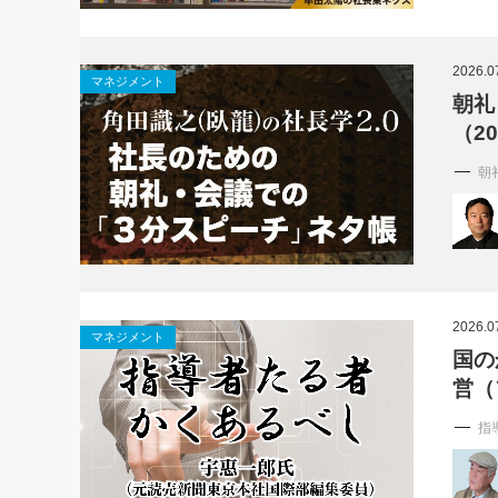
2026.0
マネジメント
朝礼
（2
朝
2026.0
マネジメント
国の
営（
指