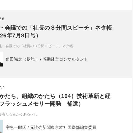
7.8
・会議での「社長の３分間スピーチ」ネタ帳
026年7月8日号）
礼・会議での「社長の３分間スピーチ」ネタ帳
角田識之（臥龍） / 感動経営コンサルタント
7.7
かたち、組織のかたち（104）技術革新と経
フラッシュメモリー開発 補遺）
導者たる者かくあるべし
宇惠一郎氏 / 元読売新聞東京本社国際部編集委員