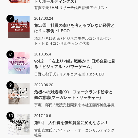
トリホールディングス）
有賀泰夫 / H&Lリサーチ代表 証券アナリスト
7
2017.03.24
第53回 社員の幸せを考えるブレない経営と
は？～事例：LEGO
清水ひろゆき氏 / ビジネスモデルコンサルタン
ト・Ｈ＆Ｈコンサルティング代表
8
2018.05.4
vol.2 「右上り×紺」戦略か？ 日米会見に見
る「ビジュアル・パワーゲーム」
日野江都子氏 / リアルコスモポリタンCEO
9
2023.06.20
危機への対処術(９) フォークランド紛争と
鉄の意志(マーガレット・サッチャー)
宇惠一郎氏 / 元読売新聞東京本社国際部編集委員
10
2017.10.6
第5回 人件費を償却資産に変えなさい！
古山喜章氏 / アイ・シー・オーコンサルティング
社長