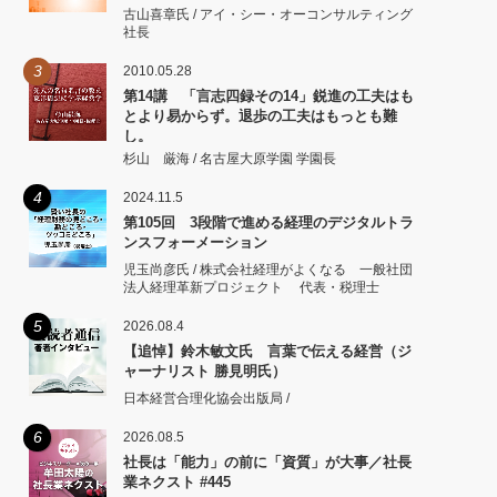
古山喜章氏 / アイ・シー・オーコンサルティング
社長
3
2010.05.28
第14講 「言志四録その14」鋭進の工夫はも
とより易からず。退歩の工夫はもっとも難
し。
杉山 厳海 / 名古屋大原学園 学園長
4
2024.11.5
第105回 3段階で進める経理のデジタルトラ
ンスフォーメーション
児玉尚彦氏 / 株式会社経理がよくなる 一般社団
法人経理革新プロジェクト 代表・税理士
5
2026.08.4
【追悼】鈴木敏文氏 言葉で伝える経営（ジ
ャーナリスト 勝見明氏）
日本経営合理化協会出版局 /
6
2026.08.5
社長は「能力」の前に「資質」が大事／社長
業ネクスト #445