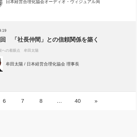
日本経営合理化協会オーディオ・ヴィジュアル局
9.19
5回 「社長仲間」との信頼関係を築く
栄への着眼点 牟田太陽
牟田太陽 / 日本経営合理化協会 理事長
6
7
8
…
40
»