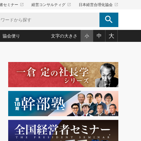
launch
launch
launch
者セミナー
経営コンサルティグ
日本経営合理化協会
search
大
中
協会便り
文字の大きさ
小
5)
況は会社守成の好機(38)
ころ心平の ──社長のための「か・ら・だマネジメント」
「愛読者通信」著者インタビュー(44)
34)
思われる 気配りの達人(127)
人間力の磨き方」(86)
ビジネス見聞録 経営ニュース(100)
タルＡＶを味方に！新・仕事術(180)
0)
り(210)
(92)
え 東洋思想に学ぶ経営学(132)
作間信司の経営無形庵(けいえいむぎょうあん)(166)
ー脳の鍛え方(32)
もっとみる
026.08.5
)
識(57)
指導者たち」(32)
経営セミナー情報局(1)
86回 「言葉狩り」
ンを楽しむ基礎レッスン(12)
ーイング経営入
教育の決め手(203)
略”(30)
繁栄への着眼点 牟田太陽(76)
！社長が読むべき今月の4冊(88)
て」(38)
講話を聞いて学ぼう 実学・耳学・磨く「ミミガク」のすすめ
で楽しむ読書術(162)
(7)
ランク上の手紙・メール術(100)
「氣」(30)
ミどこ
00)
スポーツ・ビジネスに学ぶ心理学(98)