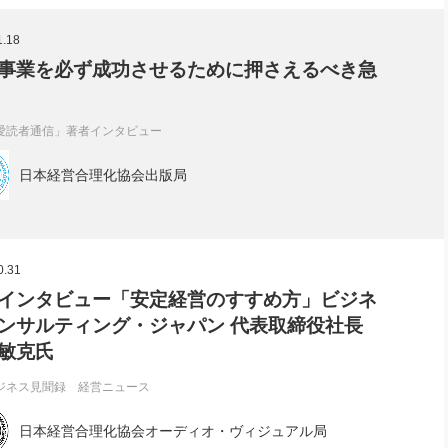
社長のための“全員営業”(30
腕をつくる 人と組織を動かす(200)
銀行交渉はこうしなさい！(12)
高橋一
1.18
行動科学マネジメント(5)
の社長のビジョン実現道場(10)
事業を必ず成功させるために押さえるべき急
愛読者通信」著者インタビュー
日本経営合理化協会出版局
0.31
インタビュー「安定経営のすすめ方」ビジネ
ンサルティング・ジャパン 代表取締役社長
敏克氏
ジネス見聞録 経営ニュース
日本経営合理化協会オーディオ・ヴィジュアル局