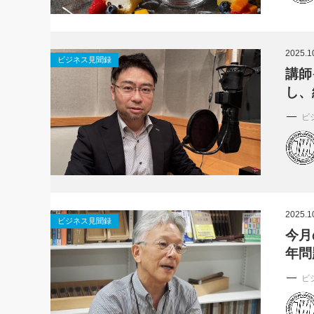
2025.1
ビジネス見聞録
講師
し、
ビ
2025.1
ビジネス見聞録
今月
年問
ビ