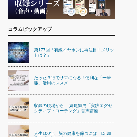
)
喜の『これぞ！"本物の温泉"』(157)
コラムピックアップ
第177回「有線イヤホンに再注目！メリッ
トは？」
たった３行でサマになる！便利な「一筆
箋」活用のススメ
収録の現場から 妹尾輝男「実践エグゼ
クティブ・コーチング」音声講座
人生100年、脳の健康を保つには Dr.加