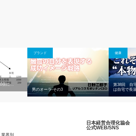
ブランド
健康
0倍に…
第38回 自
男のオーラ-その3
は自宅で長
日本経営合理化協会
公式WEB/SNS
業界別