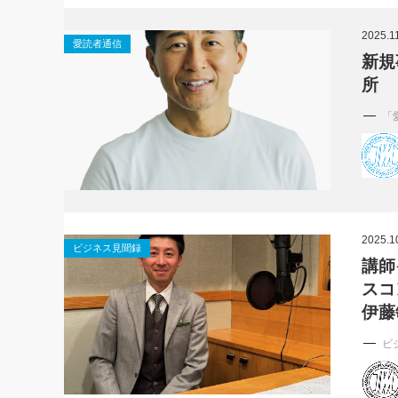
社長の右
2025.1
愛読者通信
酒井英之
新規
所
「
2025.1
ビジネス見聞録
講師
スコ
伊藤
ビ