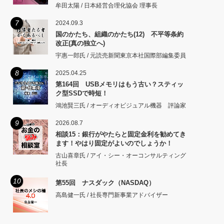
牟田太陽 / 日本経営合理化協会 理事長
7
2024.09.3
国のかたち、組織のかたち(12) 不平等条約
改正(真の独立へ)
宇惠一郎氏 / 元読売新聞東京本社国際部編集委員
8
2025.04.25
第164回 USBメモリはもう古い？スティッ
ク型SSDで時短！
鴻池賢三氏 / オーディオビジュアル機器 評論家
9
2026.08.7
相談15：銀行がやたらと固定金利を勧めてき
ます！やはり固定がよいのでしょうか！
古山喜章氏 / アイ・シー・オーコンサルティング
社長
10
第55回 ナスダック（NASDAQ）
高島健一氏 / 社長専門新事業アドバイザー