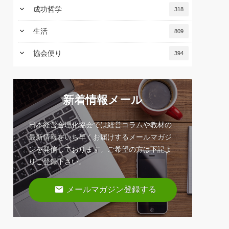
keyboard_arrow_down
成功哲学
318
keyboard_arrow_down
生活
809
keyboard_arrow_down
協会便り
394
新着情報メール
日本経営合理化協会では経営コラムや教材の
最新情報をいち早くお届けするメールマガジ
ンを発信しております。ご希望の方は下記よ
りご登録下さい。
email
メールマガジン登録する