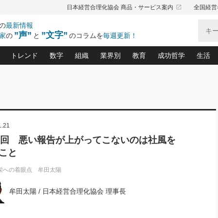
launch
日本経営合理化協会 商品・サービス案内
全国経営
の
最新情報
”声”
”文字”
家
の
と
のコラムを
毎週更新！
トレンド
数字
組織
業界別
教育
成功哲学
生活
る仕組みづくり講座(12)
産を守る一手(171)
ーワンで勝ち残る企業風土づくり(54)
《ニューヨーク発》ビジネスリーダーの先読み: 最新トレンド
オーナー社長の「お金の悩み相談室」(15)
「賃金の誤解」(135)
なぜ、トヨタ式で会社が伸びるのか？(
“出来る”管理職の条件(62)
中国哲学に学ぶ 不
おの
と戦略拠点(9)
(50)
ーバル経営者は知ってい
(39)
スリーダー×次の一手「牟田太陽の社長業ネクスト」
おカネが残る決算書にするために、やっておきたいこと(
中小企業の新たな法律リスク(178)
売れる住宅を創る 100の視点(100)
あなただからお願いしたいと
令和時代の「社長の
”(9)
「社長の繁盛トレンド通信」(90)
デジ
1.21
向(204)
会社を守り抜くための緊急対策(100)
職場の生産性を下げるハラスメントの予防策(1
大久保一彦の“流行る”お店の仕組みづく
クレーム対応 実践マニュアル
先人の名句名言の教
トル・F・グジバチの『経営戦略の新常識』(12)
北村森の「今月のヒット商品」(109)
リーダ
2026.08.5
2
7回 悪い報告が上がってこないのは社風を
る経営」の極意
、決めておきたい、知っておきたい、やってお
強い決算書の会社はココが違う！(36)
賃金決定の定石(68)
柿内幸夫─社長のための現場改善(174
クレーム対応の新知識と新常
渡部昇一の「日本の
い
第109話 伝統的産品を21世紀
第
こと
ジオジャパンの成功要因と
る者かくあるべし(635)
次の売れ筋をつかむ術(102)
ワイ
」
に生かし切る！
損益分岐点を下げる、Ｐ／Ｌ不況時代の新戦略(12)
顧客・社員・社会から支持される「ウェルビ
デキル社員に育てる！ 社員
経営に活かす“十八史
の資産管理講座(95)
会議での「社長の３分間スピーチ」ネタ帳(159)
社長のメシの種 4.0(206)
門」(23)
必読
栄への着眼点 牟田太陽
2026.08.5
新・会計経営と実学(37)
東川鷹年の「中小企業の人育
略(77)
53)
「経営知になる考え方」(57)
眼と耳
朝礼・会議での「社長の３分間
牟田太陽 / 日本経営合理化協会 理事長
決算書の“見える化”術(12)
業績アップにつながる！ワン
スピーチ」ネタ帳（2026年8月5
ブランド戦略(39)
日号）
なたにお願いしたいと思われる「一流の仕事術」(28)
社長の
賢い社長の「経理財務の見どころ・勘どころ・ツッコ
欧米資産家に学ぶ二世教育(1
ぐせ経営哲学(100)
ろ」(149)
米国