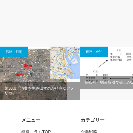
戦略・戦術
税務・会計
第45号 循環取引で売上が1
第30回「消費を生み出すのが得意なアメ
リカ」
メニュー
カテゴリー
経営コラムTOP
企業戦略