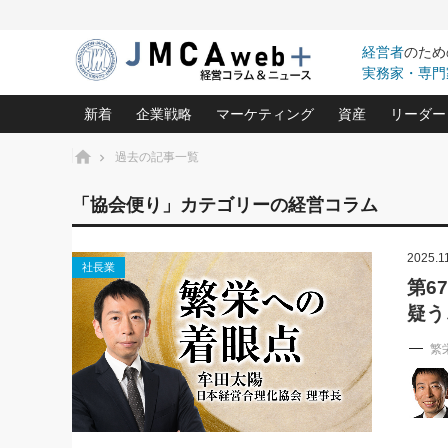
経営者
のため
実務家・専門
新着
企業戦略
マーケティング
資産
リーダー
ホーム
過去の記事一覧
中小企業の「１位づくり」戦略(96)
ネット戦略成功の秘訣 圧倒的に儲か
あなたの会社と資
オンリ
「協会便り」カテゴリーの経営コラム
利益を最大化する「業務改善」横田尚哉氏(5)
ビジネスを一瞬で制する！一流グロ
どうなる金融業界
ビジネ
る“社長の戦略印象リスクマネジメント
(446)
2025.1
強い会社を築く ビジネス・クリニック(240)
中国経済の最新動
社長業
ロングセラーの玉手箱(9)
ピョー
2026.08.7
2026.08.7
第6
日本レーザー「人を大切にしながら利益を上げ
事業承継の前に
相談15：銀行がやたらと固定金
第153回「内需企業があっと
疑う
(3)
大復活＆快進撃！ユニバーサルスタ
きたいコト(12)
指導者た
利を勧めてきます！やはり固定
う間にグローバル成長企業に
は(5)
がよいのでしょうか！
FOOD & LIFE COMPANIES
武器としてのM&A入門(3)
会社と社長のため
朝礼・
繁
最高の自分を表現する 成功イメージ戦
社長のための“儲かる通販”戦略視点(151)
深読み企業分析(1
楠木建の
酒井光雄 成功事例に学ぶ繁栄企業の
継続経営 百話百行(85)
次もあ
野田久美子 香港ビジネス成功法(10)
社長の口