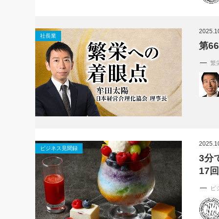
2025.1
社長業
第6
繁
2025.1
ビジネス見聞録
3分
17
ビ