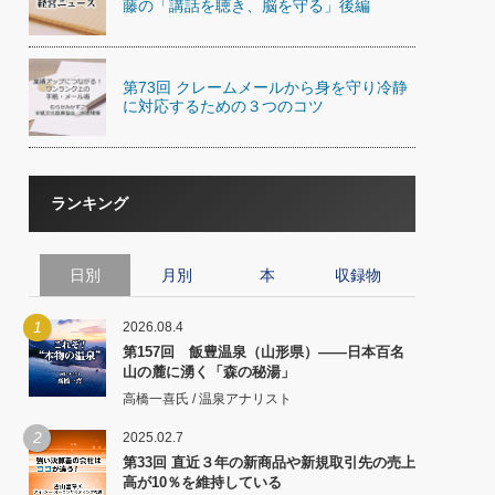
藤の「講話を聴き、脳を守る」後編
第73回 クレームメールから身を守り冷静
に対応するための３つのコツ
ランキング
日別
月別
本
収録物
1
2026.08.4
第157回 飯豊温泉（山形県）――日本百名
山の麓に湧く「森の秘湯」
高橋一喜氏 / 温泉アナリスト
2
2025.02.7
第33回 直近３年の新商品や新規取引先の売上
高が10％を維持している