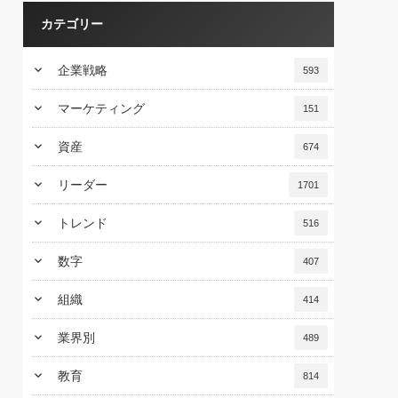
カテゴリー
keyboard_arrow_down
企業戦略
593
keyboard_arrow_down
マーケティング
151
keyboard_arrow_down
資産
674
keyboard_arrow_down
リーダー
1701
keyboard_arrow_down
トレンド
516
keyboard_arrow_down
数字
407
keyboard_arrow_down
組織
414
keyboard_arrow_down
業界別
489
keyboard_arrow_down
教育
814