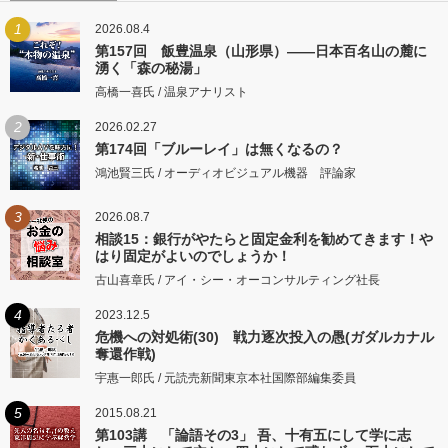
1
2026.08.4
第157回 飯豊温泉（山形県）――日本百名山の麓に
湧く「森の秘湯」
高橋一喜氏 / 温泉アナリスト
2
2026.02.27
第174回「ブルーレイ」は無くなるの？
鴻池賢三氏 / オーディオビジュアル機器 評論家
3
2026.08.7
相談15：銀行がやたらと固定金利を勧めてきます！や
はり固定がよいのでしょうか！
古山喜章氏 / アイ・シー・オーコンサルティング社長
4
2023.12.5
危機への対処術(30) 戦力逐次投入の愚(ガダルカナル
奪還作戦)
宇惠一郎氏 / 元読売新聞東京本社国際部編集委員
5
2015.08.21
第103講 「論語その3」 吾、十有五にして学に志