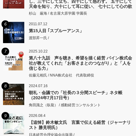
し、三十にして立ち、四十にして惑わず。 五十にして
天命を知り、六十にして耳に従い、 七十にして心の欲
するところに従いて矩をこえず。
杉山 厳海 / 名古屋大原学園 学園長
6
2011.07.12
第15人目 ｢スプルーアンス」
渡部昇一氏 /
7
2025.10.22
第八十九話 声を聴き、希望を描く経営 パイン株式会
社が教えてくれた「お客さまとのつながり」と「人を
信じる力」
佐藤元相氏 / NNA株式会社 代表取締役
8
2024.07.16
朝礼・会議での「社長の３分間スピーチ」ネタ帳
（2024年7月17日号）
角田識之（臥龍） / 感動経営コンサルタント
9
2026.08.4
【追悼】鈴木敏文氏 言葉で伝える経営（ジャーナリ
スト 勝見明氏）
日本経営合理化協会出版局 /