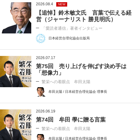
2026.08.4
NEW
【追悼】鈴木敏文氏 言葉で伝える経
営（ジャーナリスト 勝見明氏）
「愛読者通信」著者インタビュー
日本経営合理化協会出版局
2026.07.17
第75回 売り上げを伸ばす決め手は
「想像力」
繁栄への着眼点 牟田太陽
牟田太陽 / 日本経営合理化協会 理事長
2026.06.19
第74回 牟田 學に贈る言葉
繁栄への着眼点 牟田太陽
牟田太陽 / 日本経営合理化協会 理事長