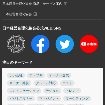
exit_to_app
日本経営合理化協会 商品・サービス案内
exit_to_app
日本経営合理化協会
日本経営合理化協会
公式WEB/SNS
注目のキーワード
いい会社
アトツギ
オーナー企業
オーナー経営
クレーム対応
コスト
コミュニケーション
デジタル
トレンド
ビジネスマナー
マネジメント
マーケティング