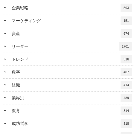
keyboard_arrow_down
企業戦略
593
keyboard_arrow_down
マーケティング
151
keyboard_arrow_down
資産
674
keyboard_arrow_down
リーダー
1701
keyboard_arrow_down
トレンド
516
keyboard_arrow_down
数字
407
keyboard_arrow_down
組織
414
keyboard_arrow_down
業界別
489
keyboard_arrow_down
教育
814
keyboard_arrow_down
成功哲学
318