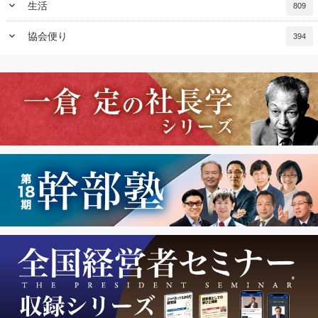
keyboard_arrow_down
生活
809
keyboard_arrow_down
協会便り
394