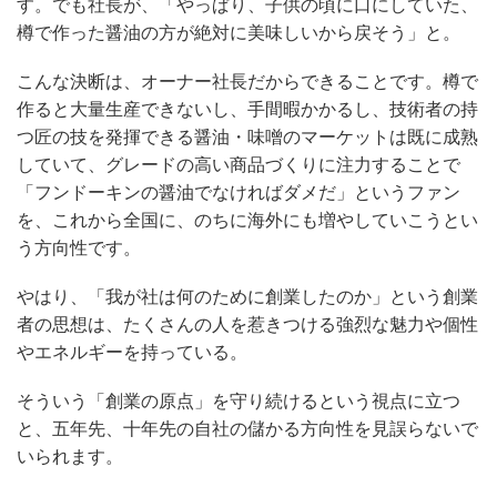
す。でも社長が、「やっぱり、子供の頃に口にしていた、
樽で作った醤油の方が絶対に美味しいから戻そう」と。
こんな決断は、オーナー社長だからできることです。樽で
作ると大量生産できないし、手間暇かかるし、技術者の持
つ匠の技を発揮できる醤油・味噌のマーケットは既に成熟
していて、グレードの高い商品づくりに注力することで
「フンドーキンの醤油でなければダメだ」というファン
を、これから全国に、のちに海外にも増やしていこうとい
う方向性です。
やはり、「我が社は何のために創業したのか」という創業
者の思想は、たくさんの人を惹きつける強烈な魅力や個性
やエネルギーを持っている。
そういう「創業の原点」を守り続けるという視点に立つ
と、五年先、十年先の自社の儲かる方向性を見誤らないで
いられます。