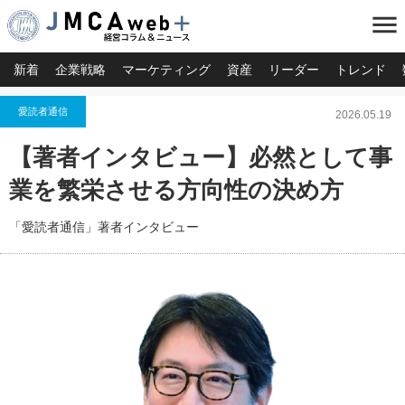
menu
新着
企業戦略
マーケティング
資産
リーダー
トレンド
愛読者通信
2026.05.19
【著者インタビュー】必然として事
業を繁栄させる方向性の決め方
「愛読者通信」著者インタビュー