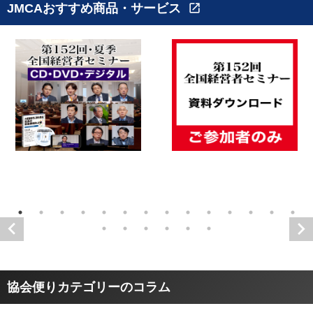
JMCAおすすめ商品・サービス
open_in_new
協会便りカテゴリーのコラム