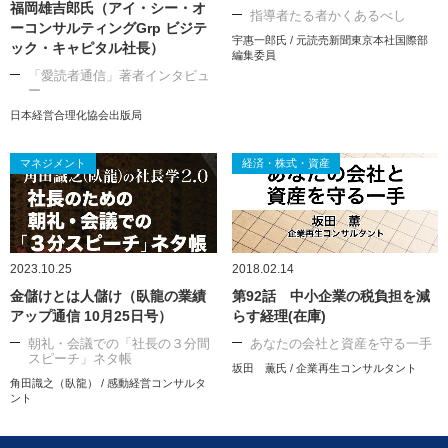
福岡雄吉郎氏（アイ・シー・オ
指導者たる者かくあるべし
ーコンサルティングGrp ビジテ
宇惠一郎氏 / 元読売新聞東京本社国際部
ック・キャピタル社長）
編集委員
「愛読者通信」著者インタビュ
ー
日本経営合理化協会出版局
マネジメント
経済・株式・資産
2023.10.25
2018.02.14
金儲けとは人儲け（臥龍の業績
第92話 中小企業の税負担を減
アップ通信 10月25日号）
らす経理(在庫)
朝礼・会議での「社長の３分間
あなたの会社と資産を守る一手
スピーチ」ネタ帳
坂田 薫氏 / 企業再生コンサルタント
角田識之（臥龍） / 感動経営コンサルタ
ント