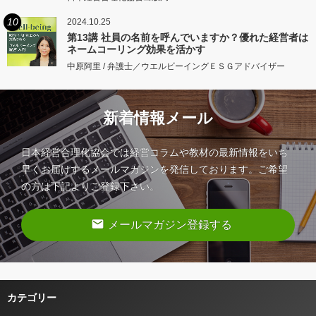
10
2024.10.25
第13講 社員の名前を呼んでいますか？優れた経営者は
ネームコーリング効果を活かす
中原阿里 / 弁護士／ウエルビーイングＥＳＧアドバイザー
新着情報メール
日本経営合理化協会では経営コラムや教材の最新情報をいち
早くお届けするメールマガジンを発信しております。ご希望
の方は下記よりご登録下さい。
email
メールマガジン登録する
カテゴリー