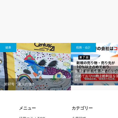
健康
税務・会計
第7回 新規の売り物・売り先
占めており、売上総利益を
社
第97号 素人の強さ
メニュー
カテゴリー