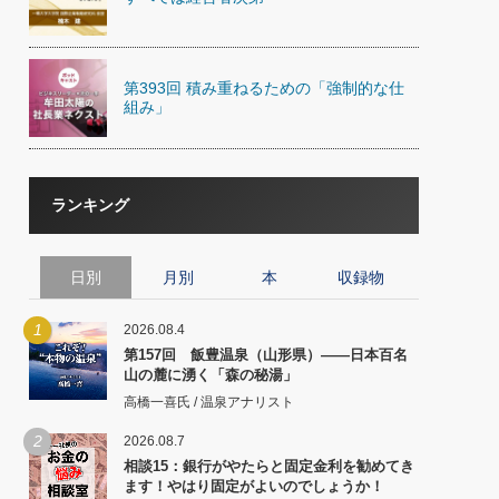
第393回 積み重ねるための「強制的な仕
組み」
ランキング
日別
月別
本
収録物
1
2026.08.4
第157回 飯豊温泉（山形県）――日本百名
山の麓に湧く「森の秘湯」
高橋一喜氏 / 温泉アナリスト
2
2026.08.7
相談15：銀行がやたらと固定金利を勧めてき
ます！やはり固定がよいのでしょうか！