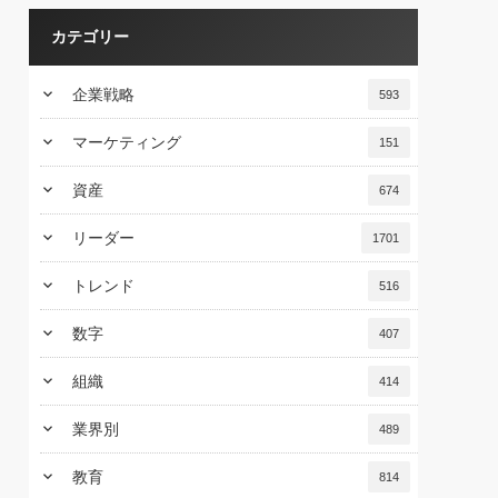
カテゴリー
keyboard_arrow_down
企業戦略
593
keyboard_arrow_down
マーケティング
151
keyboard_arrow_down
資産
674
keyboard_arrow_down
リーダー
1701
keyboard_arrow_down
トレンド
516
keyboard_arrow_down
数字
407
keyboard_arrow_down
組織
414
keyboard_arrow_down
業界別
489
keyboard_arrow_down
教育
814