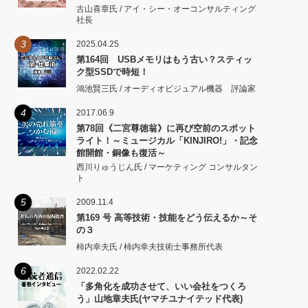
古山喜章氏 / アイ・シー・オーコンサルティング
社長
3
2025.04.25
第164回 USBメモリはもう古い？スティッ
ク型SSDで時短！
鴻池賢三氏 / オーディオビジュアル機器 評論家
4
2017.06.9
第78回《二宮尊徳翁》に再び空前のスポット
ライト！～ミュージカル「KINJIRO!」・記念
館開館・銅像も復活～
西川りゅうじん氏 / マーケティング コンサルタン
ト
5
2009.11.4
第169 号 高等技術・技能をどう伝えるか～そ
の３
柿内幸夫氏 / 柿内幸夫技術士事務所代表
6
2022.02.22
「多角化を成功させて、いい会社をつくろ
う」山地章夫氏(ヤマチユナイテッド代表)