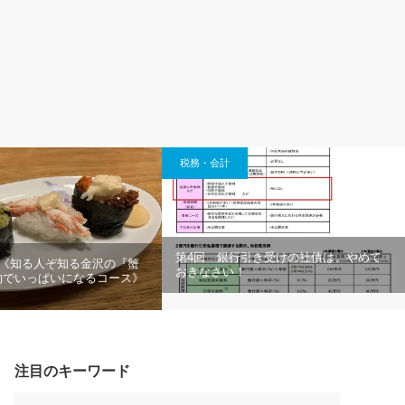
税務・会計
第4回 銀行引き受けの社債は、やめて
「《知る人ぞ知る金沢の『蟹
おきなさい！
約でいっぱいになるコース》
注目のキーワード