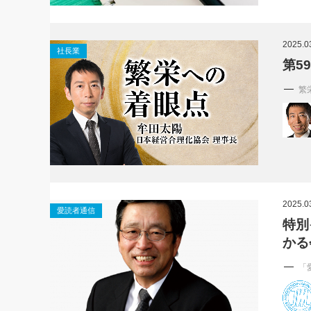
2025.0
社長業
第5
繁
2025.0
愛読者通信
特別
かる
「