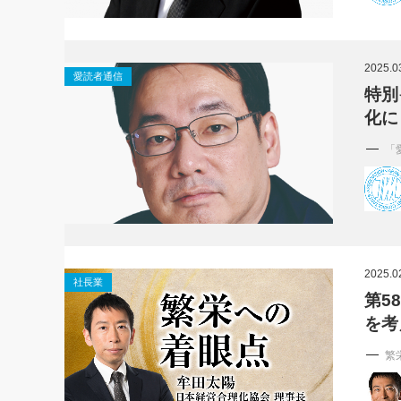
2025.0
愛読者通信
特別
化に
「
2025.0
社長業
第5
を考
繁