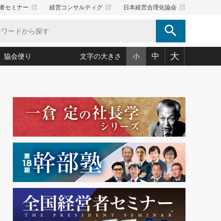
launch
launch
launch
者セミナー
経営コンサルティグ
日本経営合理化協会
search
大
中
協会便り
文字の大きさ
小
5)
況は会社守成の好機(38)
ころ心平の ──社長のための「か・ら・だマネジメント」
「愛読者通信」著者インタビュー(44)
34)
思われる 気配りの達人(127)
人間力の磨き方」(86)
ビジネス見聞録 経営ニュース(100)
タルＡＶを味方に！新・仕事術(180)
0)
り(210)
(92)
え 東洋思想に学ぶ経営学(132)
作間信司の経営無形庵(けいえいむぎょうあん)(166)
ー脳の鍛え方(32)
もっとみる
026.08.5
)
識(57)
指導者たち」(32)
経営セミナー情報局(1)
86回 「言葉狩り」
ンを楽しむ基礎レッスン(12)
ーイング経営入
教育の決め手(203)
略”(30)
繁栄への着眼点 牟田太陽(76)
！社長が読むべき今月の4冊(88)
て」(38)
講話を聞いて学ぼう 実学・耳学・磨く「ミミガク」のすすめ
で楽しむ読書術(162)
(7)
ランク上の手紙・メール術(100)
「氣」(30)
ミどこ
00)
スポーツ・ビジネスに学ぶ心理学(98)