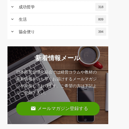
keyboard_arrow_down
成功哲学
318
keyboard_arrow_down
生活
809
keyboard_arrow_down
協会便り
394
新着情報メール
日本経営合理化協会では経営コラムや教材の
最新情報をいち早くお届けするメールマガジ
ンを発信しております。ご希望の方は下記よ
りご登録下さい。
email
メールマガジン登録する