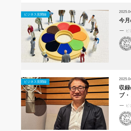
社長の右
2025.0
ビジネス見聞録
酒井英之
今月
ビ
2025.0
ビジネス見聞録
収録
ブ・
ビ