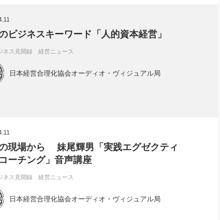
社長のための“全員営業”(30
腕をつくる 人と組織を動かす(200)
銀行交渉はこうしなさい！(12)
高橋一
4.11
行動科学マネジメント(5)
の社長のビジョン実現道場(10)
のビジネスキーワード「人的資本経営」
ジネス見聞録 経営ニュース
日本経営合理化協会オーディオ・ヴィジュアル局
4.11
の現場から 妹尾輝男「実践エグゼクティ
コーチング」音声講座
ジネス見聞録 経営ニュース
日本経営合理化協会オーディオ・ヴィジュアル局