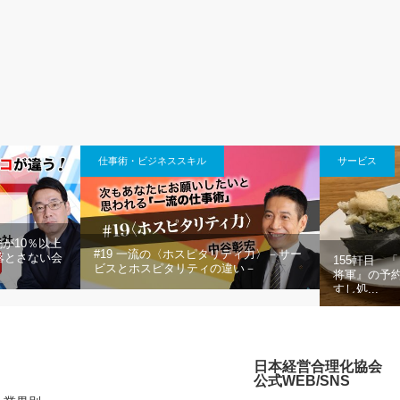
仕事術・ビジネススキル
サービス
が10％以上
#19 一流の〈ホスピタリティ力〉－サー
落とさない会
155軒目 
ビスとホスピタリティの違い－
将軍』の予
すし処...
日本経営合理化協会
公式WEB/SNS