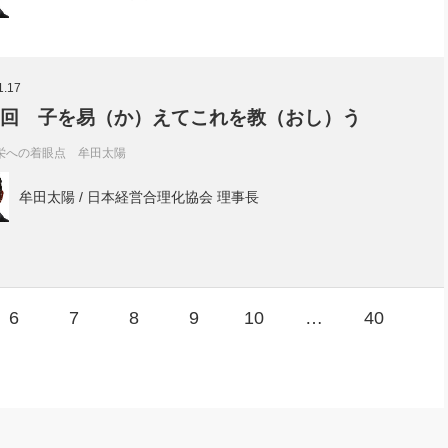
1.17
7回 子を易（か）えてこれを教（おし）う
栄への着眼点 牟田太陽
牟田太陽 / 日本経営合理化協会 理事長
6
7
8
9
10
…
40