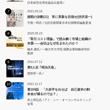
日本経営合理化協会出版局 /
7
2021.03.16
挑戦の決断(11) 常に革新を目指せ(渋沢栄一)
宇惠一郎氏 / 元読売新聞東京本社国際部編集委員
8
2025.05.23
「取引コスト理論」で読み解く市場と組織の
本質――会社はなぜ生まれたのか？
楠木 建氏 / 一橋大学大学院 国際企業戦略研究科
教授
9
2011.07.12
第9人目 ｢明治天皇」
渡部昇一氏 /
10
2021.11.17
第184話 「大赤字を出せば 自己資本の剰
余金が減るのでは？」
井上和弘氏 / アイ・シー・オーコンサルティング
会長