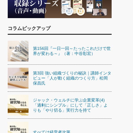
)
喜の『これぞ！"本物の温泉"』(157)
コラムピックアップ
第156回『一日一回～たったこれだけで世
界が変わる～』（著：中谷彰宏）
第3回 強い組織づくりの秘訣｜講師インタ
ビュー「人が動く組織のつくり方」松岡
保昌氏
ジャック・ウェルチに学ぶ企業変革(4)
「過剰にシンプル」にして「正しさ」よ
りも「やり切る」実行力を持て
すべては経営者次第