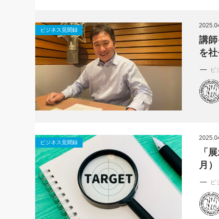
2025.0
ビジネス見聞録
講師
を社
ビ
2025.0
ビジネス見聞録
「展
月）
ビ