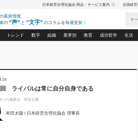
launch
日本経営合理化協会 商品・サービス案内
全国経営
の
最新情報
”声”
”文字”
家
の
と
のコラムを
毎週更新！
トレンド
数字
組織
業界別
教育
成功哲学
生活
る仕組みづくり講座(12)
産を守る一手(171)
ーワンで勝ち残る企業風土づくり(54)
《ニューヨーク発》ビジネスリーダーの先読み: 最新トレンド
オーナー社長の「お金の悩み相談室」(15)
「賃金の誤解」(135)
なぜ、トヨタ式で会社が伸びるのか？(
“出来る”管理職の条件(62)
中国哲学に学ぶ 不
おの
と戦略拠点(9)
(50)
ーバル経営者は知ってい
(39)
スリーダー×次の一手「牟田太陽の社長業ネクスト」
おカネが残る決算書にするために、やっておきたいこと(
中小企業の新たな法律リスク(178)
売れる住宅を創る 100の視点(100)
あなただからお願いしたいと
令和時代の「社長の
”(9)
「社長の繁盛トレンド通信」(90)
デジ
4.18
向(204)
会社を守り抜くための緊急対策(100)
職場の生産性を下げるハラスメントの予防策(1
大久保一彦の“流行る”お店の仕組みづく
クレーム対応 実践マニュアル
先人の名句名言の教
トル・F・グジバチの『経営戦略の新常識』(12)
北村森の「今月のヒット商品」(109)
リーダ
2026.08.5
2
0回 ライバルは常に自分自身である
る経営」の極意
、決めておきたい、知っておきたい、やってお
強い決算書の会社はココが違う！(36)
賃金決定の定石(68)
柿内幸夫─社長のための現場改善(174
クレーム対応の新知識と新常
渡部昇一の「日本の
い
第109話 伝統的産品を21世紀
第
ジオジャパンの成功要因と
る者かくあるべし(635)
次の売れ筋をつかむ術(102)
ワイ
」
に生かし切る！
栄への着眼点 牟田太陽
損益分岐点を下げる、Ｐ／Ｌ不況時代の新戦略(12)
顧客・社員・社会から支持される「ウェルビ
デキル社員に育てる！ 社員
経営に活かす“十八史
の資産管理講座(95)
会議での「社長の３分間スピーチ」ネタ帳(159)
社長のメシの種 4.0(206)
門」(23)
必読
2026.08.5
新・会計経営と実学(37)
東川鷹年の「中小企業の人育
略(77)
牟田太陽 / 日本経営合理化協会 理事長
53)
「経営知になる考え方」(57)
眼と耳
朝礼・会議での「社長の３分間
決算書の“見える化”術(12)
業績アップにつながる！ワン
スピーチ」ネタ帳（2026年8月5
ブランド戦略(39)
日号）
なたにお願いしたいと思われる「一流の仕事術」(28)
社長の
賢い社長の「経理財務の見どころ・勘どころ・ツッコ
欧米資産家に学ぶ二世教育(1
ぐせ経営哲学(100)
ろ」(149)
米国