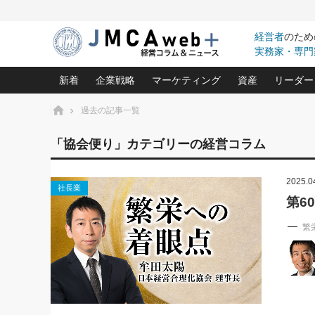
経営者
のため
実務家・専門
新着
企業戦略
マーケティング
資産
リーダー
ホーム
過去の記事一覧
中小企業の「１位づくり」戦略(96)
ネット戦略成功の秘訣 圧倒的に儲か
あなたの会社と資
オンリ
「協会便り」カテゴリーの経営コラム
利益を最大化する「業務改善」横田尚哉氏(5)
ビジネスを一瞬で制する！一流グロ
どうなる金融業界
ビジネ
る“社長の戦略印象リスクマネジメント
(446)
2025.0
強い会社を築く ビジネス・クリニック(240)
中国経済の最新動
社長業
ロングセラーの玉手箱(9)
ピョー
2026.08.7
2026.08.7
第6
日本レーザー「人を大切にしながら利益を上げ
事業承継の前に
相談15：銀行がやたらと固定金
第153回「内需企業があっと
(3)
大復活＆快進撃！ユニバーサルスタ
きたいコト(12)
指導者た
利を勧めてきます！やはり固定
う間にグローバル成長企業に
繁
は(5)
がよいのでしょうか！
FOOD & LIFE COMPANIES
武器としてのM&A入門(3)
会社と社長のため
朝礼・
最高の自分を表現する 成功イメージ戦
社長のための“儲かる通販”戦略視点(151)
深読み企業分析(1
楠木建の
酒井光雄 成功事例に学ぶ繁栄企業の
継続経営 百話百行(85)
次もあ
野田久美子 香港ビジネス成功法(10)
社長の口