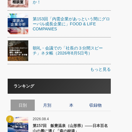
か！
第153回「内需企業があっという間にグロ
ーバル成長企業に」FOOD & LIFE
COMPANIES
朝礼・会議での「社長の３分間スピー
チ」ネタ帳（2026年8月5日号）
もっと見る
ランキング
日別
月別
本
収録物
1
2026.08.4
第157回 飯豊温泉（山形県）――日本百名
山の麓に湧く「森の秘湯」