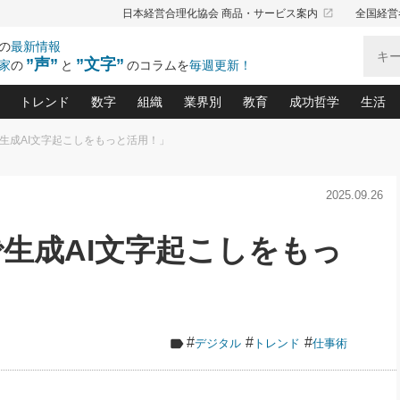
launch
日本経営合理化協会 商品・サービス案内
全国経営
の
最新情報
”声”
”文字”
家
の
と
のコラムを
毎週更新！
トレンド
数字
組織
業界別
教育
成功哲学
生活
で生成AI文字起こしをもっと活用！」
る仕組みづくり講座(12)
産を守る一手(171)
ーワンで勝ち残る企業風土づくり(54)
《ニューヨーク発》ビジネスリーダーの先読み: 最新トレンド
オーナー社長の「お金の悩み相談室」(15)
「賃金の誤解」(135)
なぜ、トヨタ式で会社が伸びるのか？(
“出来る”管理職の条件(62)
中国哲学に学ぶ 不
おの
と戦略拠点(9)
(50)
2025.09.26
ーバル経営者は知ってい
(39)
スリーダー×次の一手「牟田太陽の社長業ネクスト」
おカネが残る決算書にするために、やっておきたいこと(
中小企業の新たな法律リスク(178)
売れる住宅を創る 100の視点(100)
あなただからお願いしたいと
令和時代の「社長の
”(9)
「社長の繁盛トレンド通信」(90)
デジ
向(204)
会社を守り抜くための緊急対策(100)
職場の生産性を下げるハラスメントの予防策(1
大久保一彦の“流行る”お店の仕組みづく
クレーム対応 実践マニュアル
先人の名句名言の教
で生成AI文字起こしをもっ
トル・F・グジバチの『経営戦略の新常識』(12)
北村森の「今月のヒット商品」(109)
リーダ
2026.08.5
2
る経営」の極意
、決めておきたい、知っておきたい、やってお
強い決算書の会社はココが違う！(36)
賃金決定の定石(68)
柿内幸夫─社長のための現場改善(174
クレーム対応の新知識と新常
渡部昇一の「日本の
い
第109話 伝統的産品を21世紀
第
ジオジャパンの成功要因と
る者かくあるべし(635)
次の売れ筋をつかむ術(102)
ワイ
」
に生かし切る！
損益分岐点を下げる、Ｐ／Ｌ不況時代の新戦略(12)
顧客・社員・社会から支持される「ウェルビ
デキル社員に育てる！ 社員
経営に活かす“十八史
の資産管理講座(95)
会議での「社長の３分間スピーチ」ネタ帳(159)
社長のメシの種 4.0(206)
門」(23)
必読
2026.08.5
新・会計経営と実学(37)
東川鷹年の「中小企業の人育
略(77)
53)
「経営知になる考え方」(57)
眼と耳
朝礼・会議での「社長の３分間
#
#
#
デジタル
トレンド
仕事術
決算書の“見える化”術(12)
業績アップにつながる！ワン
スピーチ」ネタ帳（2026年8月5
ブランド戦略(39)
日号）
なたにお願いしたいと思われる「一流の仕事術」(28)
社長の
賢い社長の「経理財務の見どころ・勘どころ・ツッコ
欧米資産家に学ぶ二世教育(1
ぐせ経営哲学(100)
ろ」(149)
米国