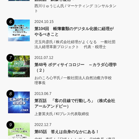
西川りゅうじん氏 / マーケティング コンサルタン
ト
6
2024.10.15
第104回 帳簿書類のデジタル化後に経理が
やるべきこと
児玉尚彦氏 / 株式会社経理がよくなる 一般社団
法人経理革新プロジェクト 代表・税理士
7
2011.07.12
第48号 ボディサイコロジー ～カラダ心理学
（２）
おのころ心平氏 / 一般社団法人自然治癒力学校
理事長
8
2013.06.7
第百話 「客の目線で行動しろ」（株式会社
アールアンドビー）
上妻英夫氏 / KIプレス代表取締役
9
2022.12.7
第65話 答えは自身のなかにある！