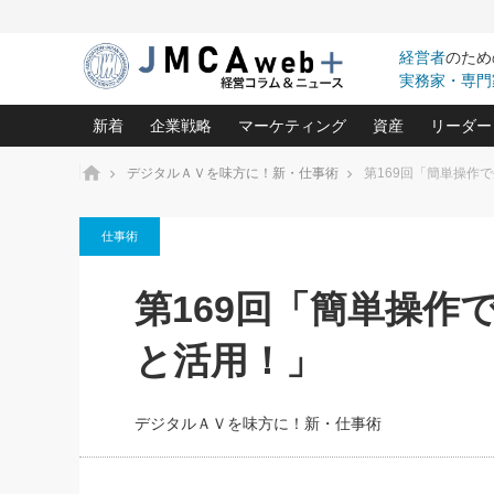
経営者
のため
実務家・専門
新着
企業戦略
マーケティング
資産
リーダー
ホーム
デジタルＡＶを味方に！新・仕事術
第169回「簡単操作
中小企業の「１位づくり」戦略(96)
ネット戦略成功の秘訣 圧倒的に儲か
あなたの会社と資
オンリ
仕事術
利益を最大化する「業務改善」横田尚哉氏(5)
ビジネスを一瞬で制する！一流グロ
どうなる金融業界
ビジネ
る“社長の戦略印象リスクマネジメント
(446)
強い会社を築く ビジネス・クリニック(240)
中国経済の最新動
第169回「簡単操作
ロングセラーの玉手箱(9)
ピョー
2026.08.7
2026.08.7
日本レーザー「人を大切にしながら利益を上げ
事業承継の前に
相談15：銀行がやたらと固定金
第153回「内需企業があっと
(3)
大復活＆快進撃！ユニバーサルスタ
きたいコト(12)
指導者た
と活用！」
利を勧めてきます！やはり固定
う間にグローバル成長企業に
は(5)
がよいのでしょうか！
FOOD & LIFE COMPANIES
武器としてのM&A入門(3)
会社と社長のため
朝礼・
最高の自分を表現する 成功イメージ戦
社長のための“儲かる通販”戦略視点(151)
深読み企業分析(1
楠木建の
デジタルＡＶを味方に！新・仕事術
酒井光雄 成功事例に学ぶ繁栄企業の
継続経営 百話百行(85)
次もあ
野田久美子 香港ビジネス成功法(10)
社長の口