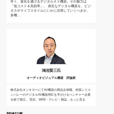
年々、進化を遂げるデジタルＡＶ機器。その魅力は
)
「低コスト＆高効率」。 身近なデジタル機器を、ビジ
喜の『これぞ！"本物の温泉"』(157)
ネスやライフスタイルにいかに活用していくべきか。
多機…
鴻池賢三氏
オーディオビジュアル機器 評論家
株式会社オンキヨーにてAV機器の商品企画職、米国シリコ
ンバレーのデジタルAV機器用ICを手がけるベンチャー企業
を経て独立。 現在、WEB・テレビ・雑誌…もっと見る