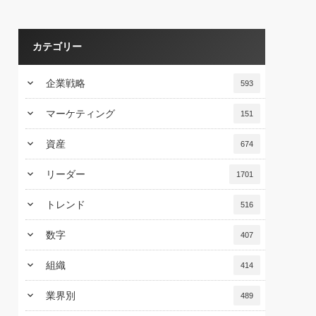
カテゴリー
keyboard_arrow_down
企業戦略
593
keyboard_arrow_down
マーケティング
151
keyboard_arrow_down
資産
674
keyboard_arrow_down
リーダー
1701
keyboard_arrow_down
トレンド
516
keyboard_arrow_down
数字
407
keyboard_arrow_down
組織
414
keyboard_arrow_down
業界別
489