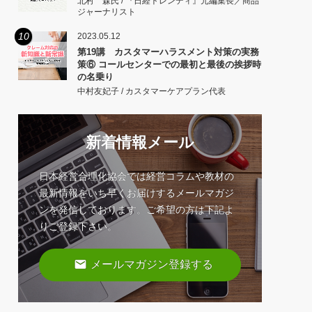
北村 森氏 / 『日経トレンディ』元編集長／商品
ジャーナリスト
10
2023.05.12
第19講 カスタマーハラスメント対策の実務
策⑥ コールセンターでの最初と最後の挨拶時
の名乗り
中村友妃子 / カスタマーケアプラン代表
新着情報メール
日本経営合理化協会では経営コラムや教材の
最新情報をいち早くお届けするメールマガジ
ンを発信しております。ご希望の方は下記よ
りご登録下さい。
email
メールマガジン登録する