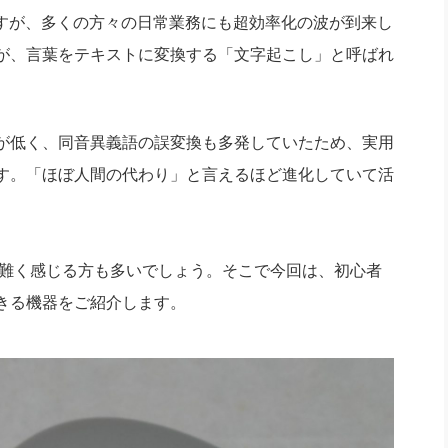
社長のための“全員営業”(30
ますが、多くの方々の日常業務にも超効率化の波が到来し
腕をつくる 人と組織を動かす(200)
銀行交渉はこうしなさい！(12)
高橋一
行動科学マネジメント(5)
が、言葉をテキストに変換する「文字起こし」と呼ばれ
の社長のビジョン実現道場(10)
が低く、同音異義語の誤変換も多発していたため、実用
す。「ほぼ人間の代わり」と言えるほど進化していて活
難く感じる方も多いでしょう。そこで今回は、初心者
きる機器をご紹介します。