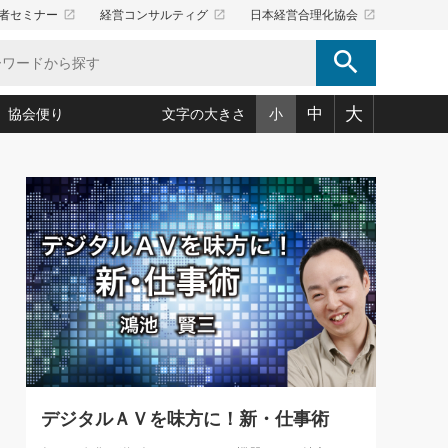
launch
launch
launch
者セミナー
経営コンサルティグ
日本経営合理化協会
search
大
中
協会便り
文字の大きさ
小
5)
況は会社守成の好機(38)
ころ心平の ──社長のための「か・ら・だマネジメント」
「愛読者通信」著者インタビュー(44)
34)
思われる 気配りの達人(127)
人間力の磨き方」(86)
ビジネス見聞録 経営ニュース(100)
タルＡＶを味方に！新・仕事術(180)
0)
り(210)
(92)
え 東洋思想に学ぶ経営学(132)
作間信司の経営無形庵(けいえいむぎょうあん)(166)
ー脳の鍛え方(32)
もっとみる
026.08.5
)
識(57)
指導者たち」(32)
経営セミナー情報局(1)
86回 「言葉狩り」
ンを楽しむ基礎レッスン(12)
ーイング経営入
教育の決め手(203)
略”(30)
繁栄への着眼点 牟田太陽(76)
！社長が読むべき今月の4冊(88)
て」(38)
講話を聞いて学ぼう 実学・耳学・磨く「ミミガク」のすすめ
で楽しむ読書術(162)
(7)
ランク上の手紙・メール術(100)
「氣」(30)
デジタルＡＶを味方に！新・仕事術
ミどこ
00)
スポーツ・ビジネスに学ぶ心理学(98)