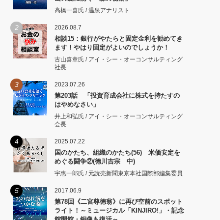
高橋一喜氏 / 温泉アナリスト
2
2026.08.7
相談15：銀行がやたらと固定金利を勧めてき
ます！やはり固定がよいのでしょうか！
古山喜章氏 / アイ・シー・オーコンサルティング
社長
3
2023.07.26
第203話 「投資育成会社に株式を持たすの
はやめなさい」
井上和弘氏 / アイ・シー・オーコンサルティング
会長
4
2025.07.22
国のかたち、組織のかたち(56) 米価安定を
めぐる闘争②(徳川吉宗 中)
宇惠一郎氏 / 元読売新聞東京本社国際部編集委員
5
2017.06.9
第78回《二宮尊徳翁》に再び空前のスポット
ライト！～ミュージカル「KINJIRO!」・記念
館開館・銅像も復活～