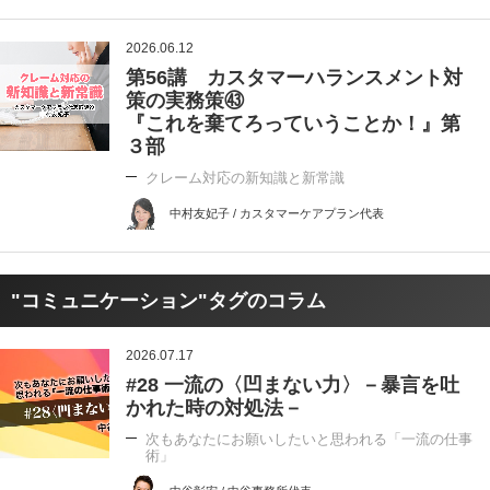
2026.06.12
第56講 カスタマーハランスメント対
策の実務策㊸
『これを棄てろっていうことか！』第
３部
クレーム対応の新知識と新常識
中村友妃子 / カスタマーケアプラン代表
"コミュニケーション"タグのコラム
2026.07.17
#28 一流の〈凹まない力〉－暴言を吐
かれた時の対処法－
次もあなたにお願いしたいと思われる「一流の仕事
術」