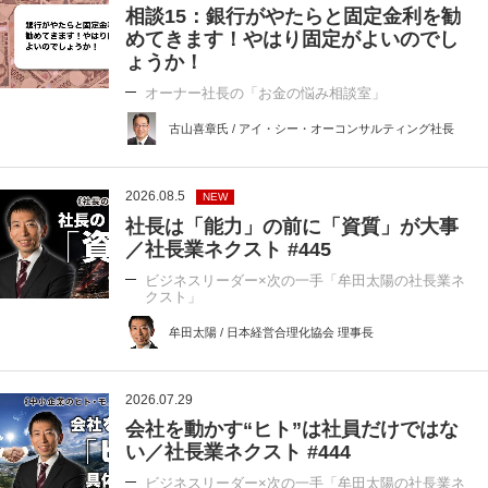
相談15：銀行がやたらと固定金利を勧
めてきます！やはり固定がよいのでし
ょうか！
オーナー社長の「お金の悩み相談室」
古山喜章氏 / アイ・シー・オーコンサルティング社長
2026.08.5
NEW
社長は「能力」の前に「資質」が大事
／社長業ネクスト #445
ビジネスリーダー×次の一手「牟田太陽の社長業ネ
クスト」
牟田太陽 / 日本経営合理化協会 理事長
2026.07.29
会社を動かす“ヒト”は社員だけではな
い／社長業ネクスト #444
ビジネスリーダー×次の一手「牟田太陽の社長業ネ