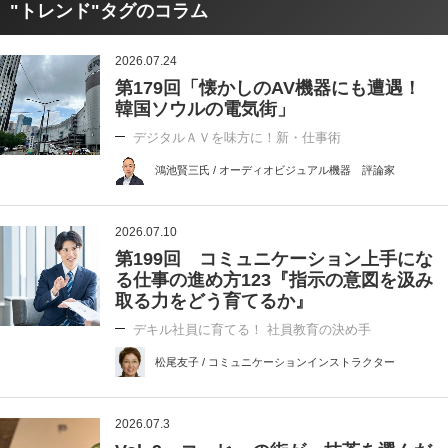
"トレンド"タグのコラム
2026.07.24
第179回「懐かしのAV機器にも遭遇！
韓国ソウルの電気街」
デジタルＡＶを味方に！新・仕事術
鴻池賢三氏 / オーディオビジュアル機器 評論家
2026.07.10
第199回 コミュニケーション上手にな
る仕事の進め方123『指示の意図を汲み
取る力をどう育てるか』
デキル社員に育てる！ 社員教育の決め手
松尾友子 / コミュニケーションインストラクター
2026.07.3