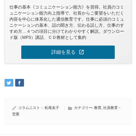
仕事の基本《コミュニケーション能力》を習得。社員のコミ
ュニケーション能力向上指導で、社長からご要望をいただく
内容を中心に体系化した通信教育です。仕事に必須のコミュ
ニケーションの基本、話の聞き方、伝わる話し方、仕事のす
すめ方…４つの項目に分けてわかりやすく解説。ダウンロー
ド版（MP3）講話、ＣＤ教材として集約
open_in_new
詳細を見る
コラムニスト：
松尾友子
カテゴリー:
教育
,
社員教育・
営業