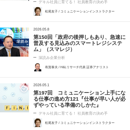
デキル社員に育てる！ 社員教育の決め手
松尾友子 / コミュニケーションインストラクター
2026.05.8
第150回「政府の後押しもあり、急速に
普及する見込みのスマートレジシステ
ム」（スマレジ）
深読み企業分析
有賀泰夫 / H&Lリサーチ代表 証券アナリスト
2026.05.1
第197回 コミュニケーション上手にな
る仕事の進め方121『仕事が早い人が必
ずやっている準備のしかた』
デキル社員に育てる！ 社員教育の決め手
松尾友子 / コミュニケーションインストラクター