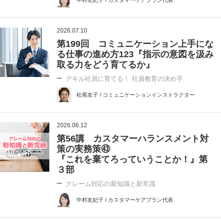
2026.07.10
第199回 コミュニケーション上手にな
る仕事の進め方123『指示の意図を汲み
取る力をどう育てるか』
デキル社員に育てる！ 社員教育の決め手
松尾友子 / コミュニケーションインストラクター
2026.06.12
第56講 カスタマーハランスメント対
策の実務策㊸
『これを棄てろっていうことか！』第
３部
クレーム対応の新知識と新常識
中村友妃子 / カスタマーケアプラン代表