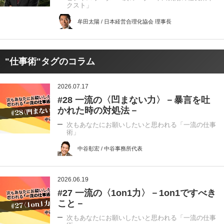
クスト」
牟田太陽 / 日本経営合理化協会 理事長
"仕事術"タグのコラム
2026.07.17
#28 一流の〈凹まない力〉－暴言を吐
かれた時の対処法－
次もあなたにお願いしたいと思われる「一流の仕事
術」
中谷彰宏 / 中谷事務所代表
2026.06.19
#27 一流の〈1on1力〉－1on1ですべき
こと－
次もあなたにお願いしたいと思われる「一流の仕事