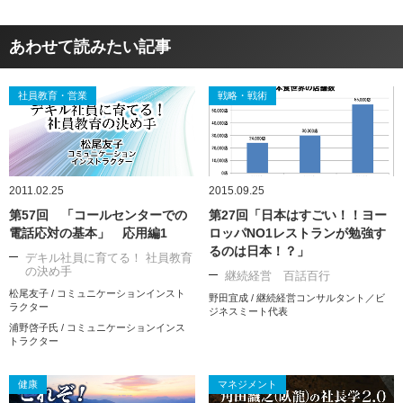
あわせて読みたい記事
社員教育・営業
戦略・戦術
2011.02.25
2015.09.25
第57回 「コールセンターでの
第27回「日本はすごい！！ヨー
電話応対の基本」 応用編1
ロッパNO1レストランが勉強す
るのは日本！？」
デキル社員に育てる！ 社員教育
の決め手
継続経営 百話百行
松尾友子 / コミュニケーションインスト
野田宜成 / 継続経営コンサルタント／ビ
ラクター
ジネスミート代表
浦野啓子氏 / コミュニケーションインス
トラクター
健康
マネジメント