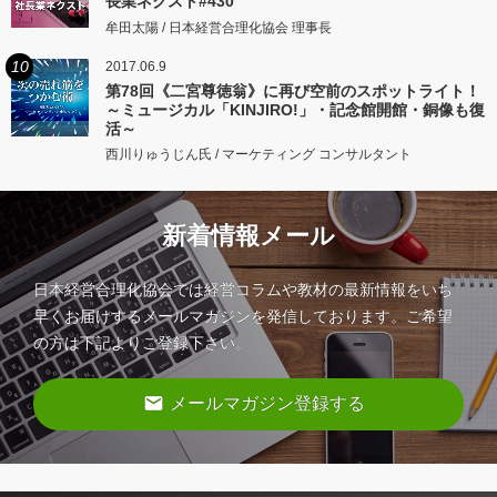
長業ネクスト#430
牟田太陽 / 日本経営合理化協会 理事長
10
2017.06.9
第78回《二宮尊徳翁》に再び空前のスポットライト！
～ミュージカル「KINJIRO!」・記念館開館・銅像も復
活～
西川りゅうじん氏 / マーケティング コンサルタント
新着情報メール
日本経営合理化協会では経営コラムや教材の最新情報をいち
早くお届けするメールマガジンを発信しております。ご希望
の方は下記よりご登録下さい。
email
メールマガジン登録する