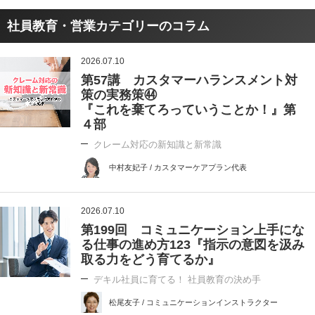
社員教育・営業カテゴリーのコラム
2026.07.10
第57講 カスタマーハランスメント対
策の実務策㊹
『これを棄てろっていうことか！』第
４部
クレーム対応の新知識と新常識
中村友妃子 / カスタマーケアプラン代表
2026.07.10
第199回 コミュニケーション上手にな
る仕事の進め方123『指示の意図を汲み
取る力をどう育てるか』
デキル社員に育てる！ 社員教育の決め手
松尾友子 / コミュニケーションインストラクター