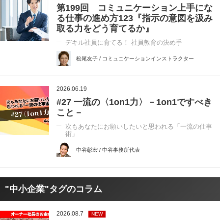
第199回 コミュニケーション上手にな
る仕事の進め方123『指示の意図を汲み
取る力をどう育てるか』
デキル社員に育てる！ 社員教育の決め手
松尾友子 / コミュニケーションインストラクター
2026.06.19
#27 一流の〈1on1力〉－1on1ですべき
こと－
次もあなたにお願いしたいと思われる「一流の仕事
術」
中谷彰宏 / 中谷事務所代表
"中小企業"タグのコラム
2026.08.7
NEW