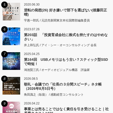
5
2020.06.30
逆転の発想(26) 好き嫌いで部下を選ばない(後藤田正
晴)
宇惠一郎氏 / 元読売新聞東京本社国際部編集委員
6
2023.07.26
第203話 「投資育成会社に株式を持たすのはやめな
さい」
井上和弘氏 / アイ・シー・オーコンサルティング 会長
7
2025.04.25
第164回 USBメモリはもう古い？スティック型SSD
で時短！
鴻池賢三氏 / オーディオビジュアル機器 評論家
8
2026.08.5
朝礼・会議での「社長の３分間スピーチ」ネタ帳
（2026年8月5日号）
角田識之（臥龍） / 感動経営コンサルタント
9
2026.04.22
事業とは売ることではなく責任を引き受けること｜社