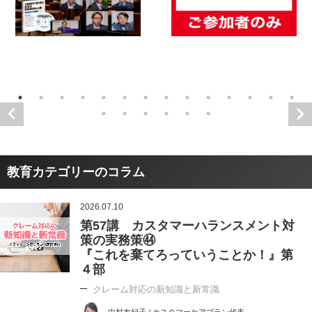
教育カテゴリーのコラム
2026.07.10
第57講 カスタマーハランスメント対
策の実務策㊹
『これを棄てろっていうことか！』第
４部
クレーム対応の新知識と新常識
中村友妃子 / カスタマーケアプラン代表