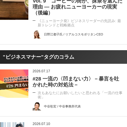
Vol. 9 コーヒーの街が、抹茶を選んだ
理由 ― お疲れニューヨーカーの現実
（後編）
《ニューヨーク発》ビジネスリーダーの先読み: 最
新トレンドと戦略拠点
日野江都子氏 / リアルコスモポリタンCEO
"ビジネスマナー"タグのコラム
2026.07.17
#28 一流の〈凹まない力〉－暴言を吐
かれた時の対処法－
次もあなたにお願いしたいと思われる「一流の仕事
術」
中谷彰宏 / 中谷事務所代表
2026.07.10