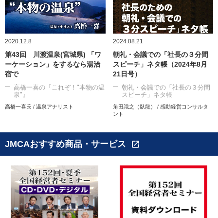
2020.12.8
2024.08.21
第43回 川渡温泉(宮城県) 「ワ
朝礼・会議での「社長の３分間
ーケーション」をするなら湯治
スピーチ」ネタ帳（2024年8月
宿で
21日号）
高橋一喜の『これぞ！"本物の温
朝礼・会議での「社長の３分間
泉"』
スピーチ」ネタ帳
高橋一喜氏 / 温泉アナリスト
角田識之（臥龍） / 感動経営コンサルタ
ント
JMCAおすすめ商品・サービス
open_in_new