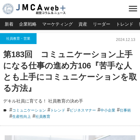
menu
新着
企業戦略
マーケティング
資産
リーダー
トレンド
社員教育・営業
2024.12.13
第183回 コミュニケーション上手
になる仕事の進め方106『苦手な人
とも上手にコミュニケーションを取
る方法』
デキル社員に育てる！ 社員教育の決め手
#
#
#
#
#
コミュニケーション
トレンド
ビジネスマナー
中小企業
仕事術
#
#
生産性向上
社員教育