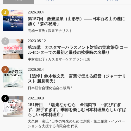
1
2026.08.4
第157回 飯豊温泉（山形県）――日本百名山の麓に
湧く「森の秘湯」
高橋一喜氏 / 温泉アナリスト
2
2023.05.12
第19講 カスタマーハラスメント対策の実務策⑥ コー
ルセンターでの最初と最後の挨拶時の名乗り
中村友妃子 / カスタマーケアプラン代表
3
2026.08.4
【追悼】鈴木敏文氏 言葉で伝える経営（ジャーナリ
スト 勝見明氏）
日本経営合理化協会出版局 /
4
2021.09.8
151軒目 「馳走なかむら ＠福岡市 ～詫びすぎ
ず、派手すぎず。季節を楽しむ日本料理屋らしいすば
らしい日本料理店」
大久保一彦氏 / 日本の将来のために創業・第二創業・イノベー
ションを支援する有限会社 代表