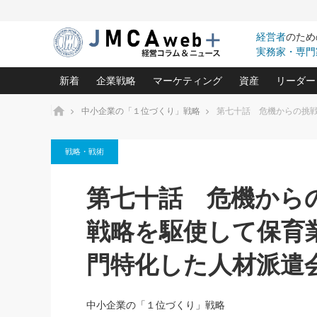
経営者
のため
実務家・専門
新着
企業戦略
マーケティング
資産
リーダー
ホーム
中小企業の「１位づくり」戦略
第七十話 危機からの挑
中小企業の「１位づくり」戦略(96)
ネット戦略成功の秘訣 圧倒的に儲か
あなたの会社と資
オンリ
戦略・戦術
利益を最大化する「業務改善」横田尚哉氏(5)
ビジネスを一瞬で制する！一流グロ
どうなる金融業界
ビジネ
る“社長の戦略印象リスクマネジメント
(446)
強い会社を築く ビジネス・クリニック(240)
中国経済の最新動
第七十話 危機から
ロングセラーの玉手箱(9)
ピョー
2026.08.7
2026.08.7
日本レーザー「人を大切にしながら利益を上げ
事業承継の前に
相談15：銀行がやたらと固定金
第153回「内需企業があっと
(3)
大復活＆快進撃！ユニバーサルスタ
きたいコト(12)
指導者た
戦略を駆使して保育
利を勧めてきます！やはり固定
う間にグローバル成長企業に
は(5)
がよいのでしょうか！
FOOD & LIFE COMPANIES
武器としてのM&A入門(3)
会社と社長のため
朝礼・
門特化した人材派遣
最高の自分を表現する 成功イメージ戦
社長のための“儲かる通販”戦略視点(151)
深読み企業分析(1
楠木建の
酒井光雄 成功事例に学ぶ繁栄企業の
継続経営 百話百行(85)
次もあ
中小企業の「１位づくり」戦略
野田久美子 香港ビジネス成功法(10)
社長の口