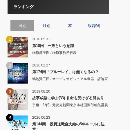
ランキング
日別
月別
本
収録物
1
2010.05.31
第18回 一族という意識
榊原節子氏 / 榊原事務所代表
2
2026.02.27
第174回「ブルーレイ」は無くなるの？
鴻池賢三氏 / オーディオビジュアル機器 評論家
3
2019.08.20
故事成語に学ぶ(33) 君命も受けざる所あり
宇惠一郎氏 / 元読売新聞東京本社国際部編集委員
4
2026.06.23
第144回 役員退職金支給の5年ルールに注
意！