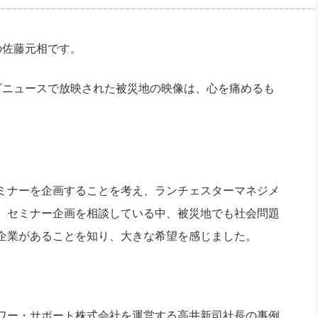
社長のための“全員営業”(30
腕をつくる 人と組織を動かす(200)
銀行交渉はこうしなさい！(12)
高橋一
行動科学マネジメント(5)
の社長のビジョン実現道場(10)
の佐藤元相です。
ビニュースで放映された被災地の映像は、心を痛めるも
ミナーを企画することを考え、ランチェスターマネジメ
。セミナー企画を相談している中、被災地でも社会問題
企業があることを知り、大きな希望を感じました。
ワー・サポート株式会社を運営する高井新司社長の事例