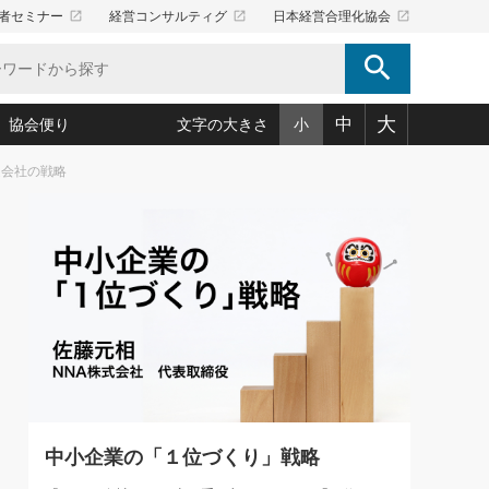
launch
launch
launch
者セミナー
経営コンサルティグ
日本経営合理化協会
search
大
中
協会便り
文字の大きさ
小
遣会社の戦略
5)
況は会社守成の好機(38)
ころ心平の ──社長のための「か・ら・だマネジメント」
「愛読者通信」著者インタビュー(44)
34)
思われる 気配りの達人(127)
人間力の磨き方」(86)
ビジネス見聞録 経営ニュース(100)
タルＡＶを味方に！新・仕事術(180)
0)
り(210)
(92)
え 東洋思想に学ぶ経営学(132)
作間信司の経営無形庵(けいえいむぎょうあん)(166)
ー脳の鍛え方(32)
もっとみる
026.08.5
)
識(57)
指導者たち」(32)
経営セミナー情報局(1)
86回 「言葉狩り」
ンを楽しむ基礎レッスン(12)
ーイング経営入
教育の決め手(203)
略”(30)
繁栄への着眼点 牟田太陽(76)
！社長が読むべき今月の4冊(88)
て」(38)
講話を聞いて学ぼう 実学・耳学・磨く「ミミガク」のすすめ
で楽しむ読書術(162)
(7)
ランク上の手紙・メール術(100)
「氣」(30)
中小企業の「１位づくり」戦略
ミどこ
00)
スポーツ・ビジネスに学ぶ心理学(98)