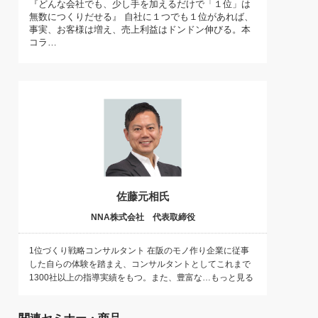
『どんな会社でも、少し手を加えるだけで「１位」は
)
無数につくりだせる』 自社に１つでも１位があれば、
喜の『これぞ！"本物の温泉"』(157)
事実、お客様は増え、売上利益はドンドン伸びる。本
コラ…
佐藤元相氏
NNA株式会社 代表取締役
1位づくり戦略コンサルタント 在阪のモノ作り企業に従事
した自らの体験を踏まえ、コンサルタントとしてこれまで
1300社以上の指導実績をもつ。また、豊富な…もっと見る