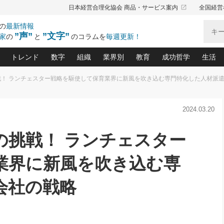
launch
日本経営合理化協会 商品・サービス案内
全国経営
の
最新情報
”声”
”文字”
家
の
と
のコラムを
毎週更新！
トレンド
数字
組織
業界別
教育
成功哲学
生活
戦！ ランチェスター戦略を駆使して保育業界に新風を吹き込む専門特化した人材派
る仕組みづくり講座(12)
産を守る一手(171)
ーワンで勝ち残る企業風土づくり(54)
《ニューヨーク発》ビジネスリーダーの先読み: 最新トレンド
オーナー社長の「お金の悩み相談室」(15)
「賃金の誤解」(135)
なぜ、トヨタ式で会社が伸びるのか？(
“出来る”管理職の条件(62)
中国哲学に学ぶ 不
おの
と戦略拠点(9)
(50)
2024.03.20
ーバル経営者は知ってい
(39)
スリーダー×次の一手「牟田太陽の社長業ネクスト」
おカネが残る決算書にするために、やっておきたいこと(
中小企業の新たな法律リスク(178)
売れる住宅を創る 100の視点(100)
あなただからお願いしたいと
令和時代の「社長の
”(9)
「社長の繁盛トレンド通信」(90)
デジ
向(204)
会社を守り抜くための緊急対策(100)
職場の生産性を下げるハラスメントの予防策(1
大久保一彦の“流行る”お店の仕組みづく
クレーム対応 実践マニュアル
先人の名句名言の教
の挑戦！ ランチェスター
トル・F・グジバチの『経営戦略の新常識』(12)
北村森の「今月のヒット商品」(109)
リーダ
2026.08.5
2
る経営」の極意
、決めておきたい、知っておきたい、やってお
強い決算書の会社はココが違う！(36)
賃金決定の定石(68)
柿内幸夫─社長のための現場改善(174
クレーム対応の新知識と新常
渡部昇一の「日本の
い
第109話 伝統的産品を21世紀
第
ジオジャパンの成功要因と
る者かくあるべし(635)
次の売れ筋をつかむ術(102)
ワイ
業界に新風を吹き込む専
」
に生かし切る！
損益分岐点を下げる、Ｐ／Ｌ不況時代の新戦略(12)
顧客・社員・社会から支持される「ウェルビ
デキル社員に育てる！ 社員
経営に活かす“十八史
の資産管理講座(95)
会議での「社長の３分間スピーチ」ネタ帳(159)
社長のメシの種 4.0(206)
門」(23)
必読
2026.08.5
新・会計経営と実学(37)
東川鷹年の「中小企業の人育
会社の戦略
略(77)
53)
「経営知になる考え方」(57)
眼と耳
朝礼・会議での「社長の３分間
決算書の“見える化”術(12)
業績アップにつながる！ワン
スピーチ」ネタ帳（2026年8月5
ブランド戦略(39)
日号）
なたにお願いしたいと思われる「一流の仕事術」(28)
社長の
賢い社長の「経理財務の見どころ・勘どころ・ツッコ
欧米資産家に学ぶ二世教育(1
ぐせ経営哲学(100)
ろ」(149)
米国