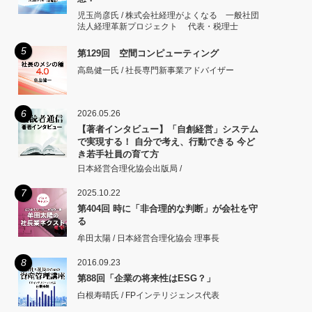
児玉尚彦氏 / 株式会社経理がよくなる 一般社団
法人経理革新プロジェクト 代表・税理士
5
第129回 空間コンピューティング
高島健一氏 / 社長専門新事業アドバイザー
6
2026.05.26
【著者インタビュー】「自創経営」システム
で実現する！ 自分で考え、行動できる 今ど
き若手社員の育て方
日本経営合理化協会出版局 /
7
2025.10.22
第404回 時に「非合理的な判断」が会社を守
る
牟田太陽 / 日本経営合理化協会 理事長
8
2016.09.23
第88回「企業の将来性はESG？」
白根寿晴氏 / FPインテリジェンス代表