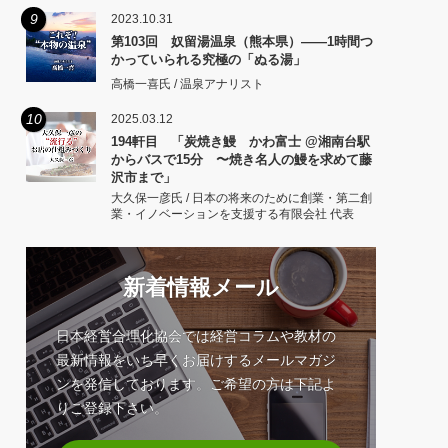
9
2023.10.31
第103回 奴留湯温泉（熊本県）――1時間つ
かっていられる究極の「ぬる湯」
高橋一喜氏 / 温泉アナリスト
10
2025.03.12
194軒目 「炭焼き鰻 かわ富士 @湘南台駅
からバスで15分 〜焼き名人の鰻を求めて藤
沢市まで」
大久保一彦氏 / 日本の将来のために創業・第二創
業・イノベーションを支援する有限会社 代表
新着情報メール
日本経営合理化協会では経営コラムや教材の
最新情報をいち早くお届けするメールマガジ
ンを発信しております。ご希望の方は下記よ
りご登録下さい。