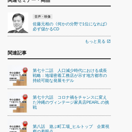
関連セミナー・商品
音声・映像
佐藤元相の《何かの分野で1位になれば》
必ず儲かるCD
もっと見る
open_in_new
関連記事
第七十二話 人口減少時代における成長
戦略：地場密着工務店が示す地方都市の
持続可能な発展モデル
第七十六話 コロナ禍をチャンスに変え
た沖縄のヴィンテージ家具店PEARL.の挑
戦
第八話 遊ぶ町工場_ヒルトップ 企業視
察の着眼点