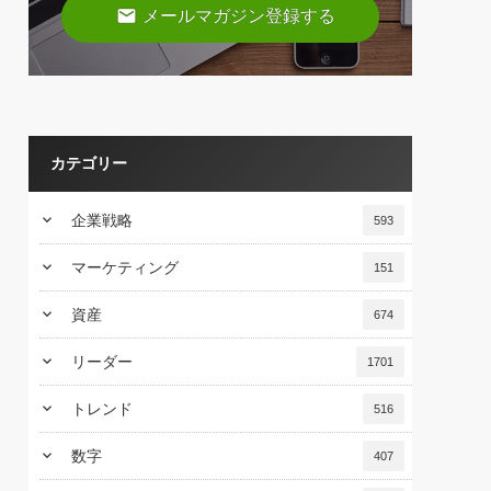
email
メールマガジン登録する
カテゴリー
keyboard_arrow_down
企業戦略
593
keyboard_arrow_down
マーケティング
151
keyboard_arrow_down
資産
674
keyboard_arrow_down
リーダー
1701
keyboard_arrow_down
トレンド
516
keyboard_arrow_down
数字
407