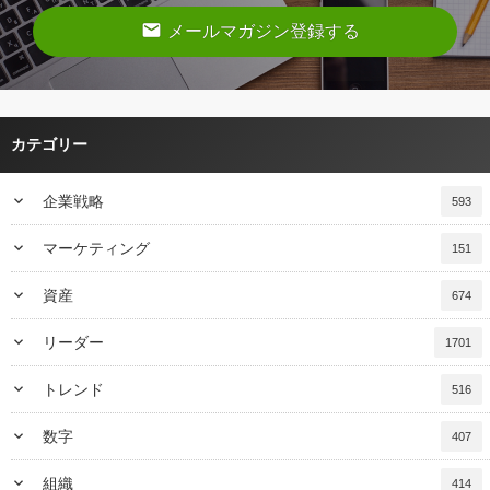
email
メールマガジン登録する
カテゴリー
keyboard_arrow_down
企業戦略
593
keyboard_arrow_down
マーケティング
151
keyboard_arrow_down
資産
674
keyboard_arrow_down
リーダー
1701
keyboard_arrow_down
トレンド
516
keyboard_arrow_down
数字
407
keyboard_arrow_down
組織
414