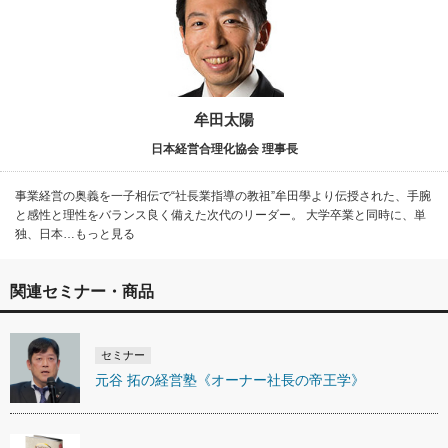
牟田太陽
日本経営合理化協会 理事長
事業経営の奥義を一子相伝で“社長業指導の教祖”牟田學より伝授された、手腕
と感性と理性をバランス良く備えた次代のリーダー。 大学卒業と同時に、単
独、日本…もっと見る
関連セミナー・商品
セミナー
元谷 拓の経営塾《オーナー社長の帝王学》