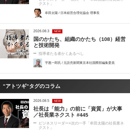
クスト」
牟田太陽 / 日本経営合理化協会 理事長
2026.08.3
NEW
国のかたち、組織のかたち（108）経営
と技術開発
指導者たる者かくあるべし
宇惠一郎氏 / 元読売新聞東京本社国際部編集委員
"アトツギ"タグのコラム
2026.08.5
NEW
社長は「能力」の前に「資質」が大事
／社長業ネクスト #445
ビジネスリーダー×次の一手「牟田太陽の社長業ネ
クスト」