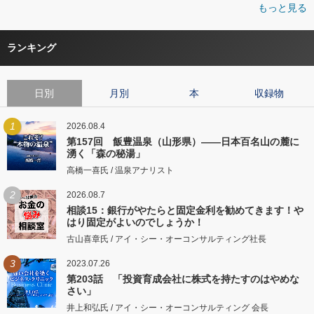
もっと見る
ランキング
日別
月別
本
収録物
1
2026.08.4
第157回 飯豊温泉（山形県）――日本百名山の麓に
湧く「森の秘湯」
高橋一喜氏 / 温泉アナリスト
2
2026.08.7
相談15：銀行がやたらと固定金利を勧めてきます！や
はり固定がよいのでしょうか！
古山喜章氏 / アイ・シー・オーコンサルティング社長
3
2023.07.26
第203話 「投資育成会社に株式を持たすのはやめな
さい」
井上和弘氏 / アイ・シー・オーコンサルティング 会長