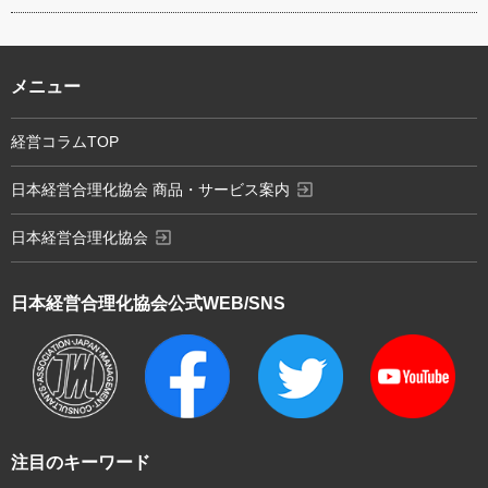
メニュー
経営コラムTOP
exit_to_app
日本経営合理化協会 商品・サービス案内
exit_to_app
日本経営合理化協会
日本経営合理化協会
公式WEB/SNS
注目のキーワード