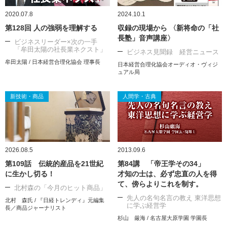
2020.07.8
2024.10.1
第128回 人の強弱を理解する
収録の現場から 〈新将命の「社
長塾」音声講座〉
ビジネスリーダー×次の一手
「牟田太陽の社長業ネクスト」
ビジネス見聞録 経営ニュース
牟田太陽 / 日本経営合理化協会 理事長
日本経営合理化協会オーディオ・ヴィジ
ュアル局
新技術・商品
人間学・古典
2026.08.5
2013.09.6
第109話 伝統的産品を21世紀
第84講 「帝王学その34」
に生かし切る！
才知の士は、必ず忠直の人を得
て、傍らよりこれを制す。
北村森の「今月のヒット商品」
先人の名句名言の教え 東洋思想
北村 森氏 / 『日経トレンディ』元編集
に学ぶ経営学
長／商品ジャーナリスト
杉山 厳海 / 名古屋大原学園 学園長