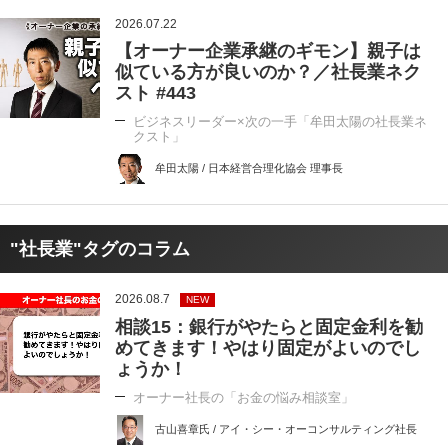
2026.07.22
【オーナー企業承継のギモン】親子は
似ている方が良いのか？／社長業ネク
スト #443
ビジネスリーダー×次の一手「牟田太陽の社長業ネ
クスト」
牟田太陽 / 日本経営合理化協会 理事長
"社長業"タグのコラム
2026.08.7
NEW
相談15：銀行がやたらと固定金利を勧
めてきます！やはり固定がよいのでし
ょうか！
オーナー社長の「お金の悩み相談室」
古山喜章氏 / アイ・シー・オーコンサルティング社長