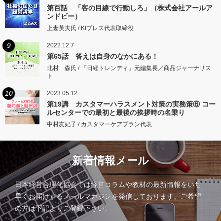
第百話 「客の目線で行動しろ」（株式会社アールア
ンドビー）
上妻英夫氏 / KIプレス代表取締役
9
2022.12.7
第65話 答えは自身のなかにある！
北村 森氏 / 『日経トレンディ』元編集長／商品ジャーナリス
ト
10
2023.05.12
第19講 カスタマーハラスメント対策の実務策⑥ コー
ルセンターでの最初と最後の挨拶時の名乗り
中村友妃子 / カスタマーケアプラン代表
新着情報メール
日本経営合理化協会では経営コラムや教材の最新情報をいち
早くお届けするメールマガジンを発信しております。ご希望
の方は下記よりご登録下さい。