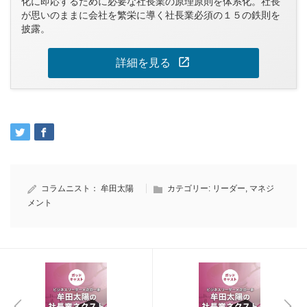
化に即応するために必要な社長業の原理原則を体系化。社長
が思いのままに会社を繁栄に導く社長業必須の１５の鉄則を
披露。
open_in_new
詳細を見る
コラムニスト：
牟田太陽
カテゴリー:
リーダー
,
マネジ
メント