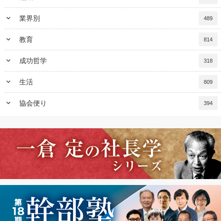
keyboard_arrow_down
業界別
489
keyboard_arrow_down
教育
814
keyboard_arrow_down
成功哲学
318
keyboard_arrow_down
生活
809
keyboard_arrow_down
協会便り
394