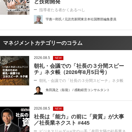
と技術開発
指導者たる者かくあるべし
宇惠一郎氏 / 元読売新聞東京本社国際部編集委員
マネジメントカテゴリーのコラム
2026.08.5
NEW
朝礼・会議での「社長の３分間スピー
チ」ネタ帳（2026年8月5日号）
朝礼・会議での「社長の３分間スピーチ」ネタ帳
角田識之（臥龍） / 感動経営コンサルタント
2026.08.5
NEW
社長は「能力」の前に「資質」が大事
／社長業ネクスト #445
ビジネスリーダー×次の一手「牟田太陽の社長業ネ