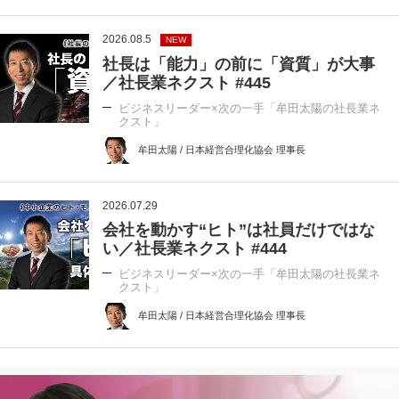
2026.08.5
NEW
社長は「能力」の前に「資質」が大事
／社長業ネクスト #445
ビジネスリーダー×次の一手「牟田太陽の社長業ネ
クスト」
牟田太陽 / 日本経営合理化協会 理事長
2026.07.29
会社を動かす“ヒト”は社員だけではな
い／社長業ネクスト #444
ビジネスリーダー×次の一手「牟田太陽の社長業ネ
クスト」
牟田太陽 / 日本経営合理化協会 理事長