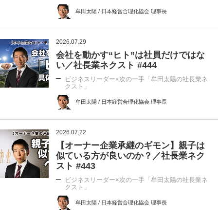
牟田太陽 / 日本経営合理化協会 理事長
2026.07.29
会社を動かす“ヒト”は社員だけではな
い／社長業ネクスト #444
ビジネスリーダー×次の一手「牟田太陽の社長業ネ
クスト」
牟田太陽 / 日本経営合理化協会 理事長
2026.07.22
【オーナー企業承継のギモン】親子は
似ている方が良いのか？／社長業ネク
スト #443
ビジネスリーダー×次の一手「牟田太陽の社長業ネ
クスト」
牟田太陽 / 日本経営合理化協会 理事長