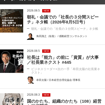
2026.08.5
NEW
朝礼・会議での「社長の３分間スピー
チ」ネタ帳（2026年8月5日号）
朝礼・会議での「社長の３分間スピーチ」ネタ帳
角田識之（臥龍） / 感動経営コンサルタント
2026.08.5
NEW
社長は「能力」の前に「資質」が大事
／社長業ネクスト #445
ビジネスリーダー×次の一手「牟田太陽の社長業ネ
クスト」
牟田太陽 / 日本経営合理化協会 理事長
2026.08.3
NEW
国のかたち、組織のかたち（108）経営