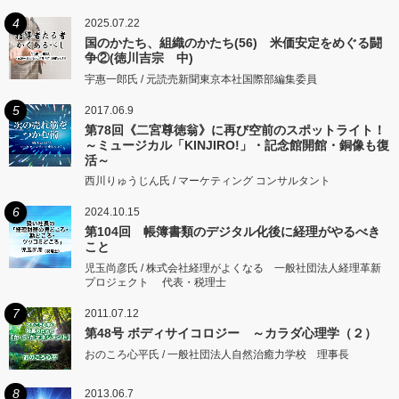
4
2025.07.22
国のかたち、組織のかたち(56) 米価安定をめぐる闘
争②(徳川吉宗 中)
宇惠一郎氏 / 元読売新聞東京本社国際部編集委員
5
2017.06.9
第78回《二宮尊徳翁》に再び空前のスポットライト！
～ミュージカル「KINJIRO!」・記念館開館・銅像も復
活～
西川りゅうじん氏 / マーケティング コンサルタント
6
2024.10.15
第104回 帳簿書類のデジタル化後に経理がやるべき
こと
児玉尚彦氏 / 株式会社経理がよくなる 一般社団法人経理革新
プロジェクト 代表・税理士
7
2011.07.12
第48号 ボディサイコロジー ～カラダ心理学（２）
おのころ心平氏 / 一般社団法人自然治癒力学校 理事長
8
2013.06.7