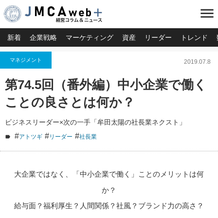
menu
新着
企業戦略
マーケティング
資産
リーダー
トレンド
マネジメント
2019.07.8
第74.5回（番外編）中小企業で働く
ことの良さとは何か？
ビジネスリーダー×次の一手「牟田太陽の社長業ネクスト」
#
#
#
アトツギ
リーダー
社長業
大企業ではなく、「中小企業で働く」ことのメリットは何
か？
給与面？福利厚生？人間関係？社風？ブランド力の高さ？