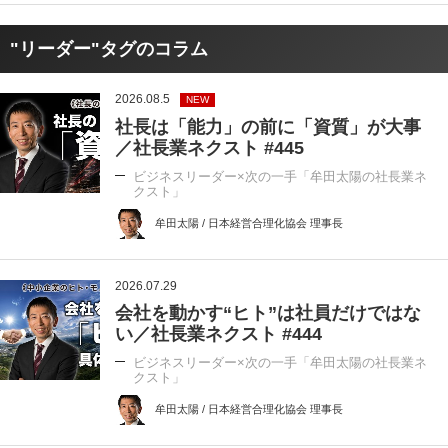
"リーダー"タグのコラム
2026.08.5
NEW
社長は「能力」の前に「資質」が大事
／社長業ネクスト #445
ビジネスリーダー×次の一手「牟田太陽の社長業ネ
クスト」
牟田太陽 / 日本経営合理化協会 理事長
2026.07.29
会社を動かす“ヒト”は社員だけではな
い／社長業ネクスト #444
ビジネスリーダー×次の一手「牟田太陽の社長業ネ
クスト」
牟田太陽 / 日本経営合理化協会 理事長