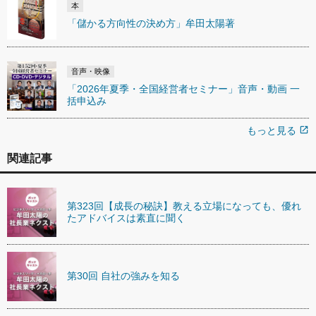
本
「儲かる方向性の決め方」牟田太陽著
音声・映像
「2026年夏季・全国経営者セミナー」音声・動画 一
括申込み
もっと見る
open_in_new
関連記事
第323回【成長の秘訣】教える立場になっても、優れ
たアドバイスは素直に聞く
第30回 自社の強みを知る