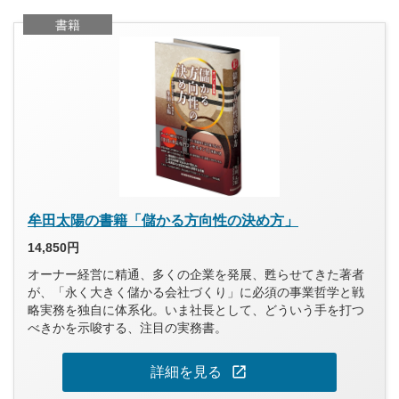
書籍
牟田太陽の書籍「儲かる方向性の決め方」
14,850円
オーナー経営に精通、多くの企業を発展、甦らせてきた著者
が、「永く大きく儲かる会社づくり」に必須の事業哲学と戦
略実務を独自に体系化。いま社長として、どういう手を打つ
べきかを示唆する、注目の実務書。
open_in_new
詳細を見る