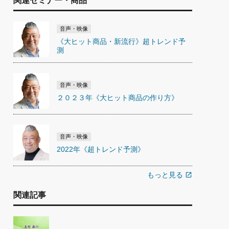
関連セミナー・商品
音声・映像
《大ヒット商品・新流行》超トレンド予
測
音声・映像
２０２３年《大ヒット商品の作り方》
音声・映像
2022年《超トレンド予測》
もっと見る
open_in_new
関連記事