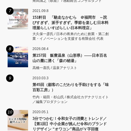
角田識之（臥龍） / 感動経営コンサルタント
7
2021.09.8
151軒目 「馳走なかむら ＠福岡市 ～詫
びすぎず、派手すぎず。季節を楽しむ日本料
理屋らしいすばらしい日本料理店」
大久保一彦氏 / 日本の将来のために創業・第二創
業・イノベーションを支援する有限会社 代表
8
2026.08.4
第157回 飯豊温泉（山形県）――日本百名
山の麓に湧く「森の秘湯」
高橋一喜氏 / 温泉アナリスト
9
2010.03.3
第45回（顧客のこだわりを手助けをする「味
百彩工房」）
竹内・箱田・杉山氏 / 株式会社カデナクリエイト
／編集プロダクション
10
2020.05.1
3分でつかむ！令和女子の消費とトレンド／
【第1回】中小企業が挑んだ令和のブランド
リデザイン “オワコン”商品がＶ字回復