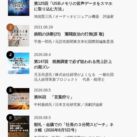
第125回「USBメモリの音声データをスマホ
に取り込む方法」
鴻池賢三氏 / オーディオビジュアル機器 評論家
3
2021.06.29
挑戦の決断(25) 藩閥政治の打倒(原 敬)
宇惠一郎氏 / 元読売新聞東京本社国際部編集委員
4
2026.08.4
第147回 税務調査で必ず狙われる売上計上
の期ズレ
児玉尚彦氏 / 株式会社経理がよくなる 一般社団
法人経理革新プロジェクト 代表・税理士
5
2026.08.5
第86回 「言葉狩り」
中村義裕氏 / 日本文化研究家／演劇評論家
6
2026.08.5
朝礼・会議での「社長の３分間スピーチ」ネ
タ帳（2026年8月5日号）