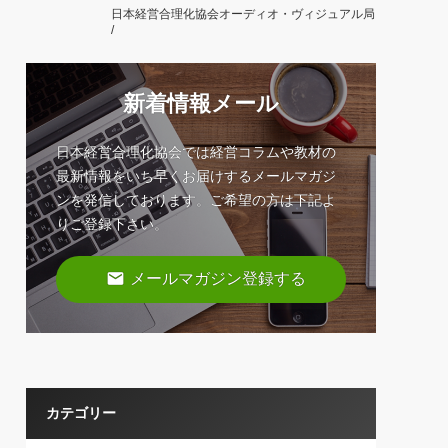
日本経営合理化協会オーディオ・ヴィジュアル局
/
新着情報メール
日本経営合理化協会では経営コラムや教材の
最新情報をいち早くお届けするメールマガジ
ンを発信しております。ご希望の方は下記よ
りご登録下さい。
email
メールマガジン登録する
カテゴリー