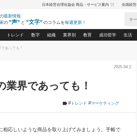
launch
日本経営合理化協会 商品・サービス案内
全国経営
の
最新情報
”声”
”文字”
家
の
と
のコラムを
毎週更新！
トレンド
数字
組織
業界別
教育
成功哲学
生活
界であっても！
る仕組みづくり講座(12)
産を守る一手(171)
ーワンで勝ち残る企業風土づくり(54)
《ニューヨーク発》ビジネスリーダーの先読み: 最新トレンド
オーナー社長の「お金の悩み相談室」(14)
「賃金の誤解」(135)
なぜ、トヨタ式で会社が伸びるのか？(
“出来る”管理職の条件(62)
中国哲学に学ぶ 不
おの
と戦略拠点(9)
(50)
2025.04.2
ーバル経営者は知ってい
(39)
スリーダー×次の一手「牟田太陽の社長業ネクスト」
おカネが残る決算書にするために、やっておきたいこと(
中小企業の新たな法律リスク(178)
売れる住宅を創る 100の視点(100)
あなただからお願いしたいと
令和時代の「社長の
”(9)
「社長の繁盛トレンド通信」(90)
デジ
向(204)
会社を守り抜くための緊急対策(100)
職場の生産性を下げるハラスメントの予防策(1
大久保一彦の“流行る”お店の仕組みづく
クレーム対応 実践マニュアル
先人の名句名言の教
りの業界であっても！
トル・F・グジバチの『経営戦略の新常識』(12)
北村森の「今月のヒット商品」(109)
リーダ
2026.08.5
2026.08.5
2
る経営」の極意
、決めておきたい、知っておきたい、やってお
強い決算書の会社はココが違う！(36)
賃金決定の定石(68)
柿内幸夫─社長のための現場改善(174
クレーム対応の新知識と新常
渡部昇一の「日本の
紀
第86回 「言葉狩り」
社長は「能力」の前に「資質」
ジオジャパンの成功要因と
る者かくあるべし(635)
次の売れ筋をつかむ術(102)
ワイ
が大事／社長業ネクスト #445
損益分岐点を下げる、Ｐ／Ｌ不況時代の新戦略(12)
顧客・社員・社会から支持される「ウェルビ
デキル社員に育てる！ 社員
経営に活かす“十八史
#
#
トレンド
マーケティング
の資産管理講座(95)
会議での「社長の３分間スピーチ」ネタ帳(159)
社長のメシの種 4.0(206)
門」(23)
必読
新・会計経営と実学(37)
東川鷹年の「中小企業の人育
略(77)
52)
「経営知になる考え方」(57)
眼と耳
決算書の“見える化”術(12)
業績アップにつながる！ワン
ブランド戦略(39)
なたにお願いしたいと思われる「一流の仕事術」(28)
社長の
に相応しいような商品を取り上げてみましょう。手帳で
賢い社長の「経理財務の見どころ・勘どころ・ツッコ
欧米資産家に学ぶ二世教育(1
ぐせ経営哲学(100)
ろ」(149)
米国