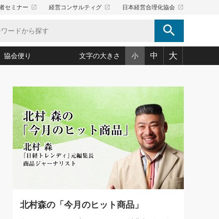
launch
launch
launch
者セミナー
経営コンサルティグ
日本経営合理化協会
search
大
中
協会便り
文字の大きさ
小
5)
況は会社守成の好機(38)
ころ心平の ──社長のための「か・ら・だマネジメント」
「愛読者通信」著者インタビュー(44)
34)
思われる 気配りの達人(127)
人間力の磨き方」(86)
ビジネス見聞録 経営ニュース(100)
タルＡＶを味方に！新・仕事術(180)
0)
り(210)
(92)
え 東洋思想に学ぶ経営学(132)
作間信司の経営無形庵(けいえいむぎょうあん)(166)
ー脳の鍛え方(32)
もっとみる
026.08.4
)
識(57)
指導者たち」(32)
経営セミナー情報局(1)
【追悼】鈴木敏文氏 言葉で伝
ンを楽しむ基礎レッスン(12)
える経営（ジャーナリスト 勝
ーイング経営入
教育の決め手(203)
略”(30)
繁栄への着眼点 牟田太陽(76)
見明氏）
！社長が読むべき今月の4冊(88)
て」(38)
講話を聞いて学ぼう 実学・耳学・磨く「ミミガク」のすすめ
で楽しむ読書術(162)
(7)
ランク上の手紙・メール術(100)
「氣」(30)
北村森の「今月のヒット商品」
ミどこ
00)
スポーツ・ビジネスに学ぶ心理学(98)