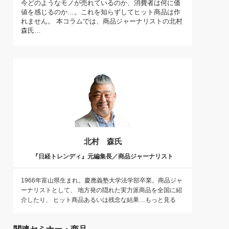
今どのようなモノが売れているのか、消費者は何に価
)
値を感じるのか…。これを知らずしてヒット商品は作
喜の『これぞ！"本物の温泉"』(157)
れません。 本コラムでは、商品ジャーナリストの北村
森氏…
北村 森氏
『日経トレンディ』元編集長／商品ジャーナリスト
1966年富山県生まれ。慶應義塾大学法学部卒業。商品ジャ
ーナリストとして、 地方発の隠れた実力派商品を全国に紹
介したり、 ヒット商品あるいは残念な結果…もっと見る