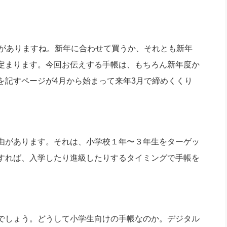
社長のための“全員営業”(30
腕をつくる 人と組織を動かす(200)
銀行交渉はこうしなさい！(12)
高橋一
行動科学マネジメント(5)
の社長のビジョン実現道場(10)
のがありますね。新年に合わせて買うか、それとも新年
定まります。今回お伝えする手帳は、もちろん新年度か
を記すページが4月から始まって来年3月で締めくくり
由があります。それは、小学校１年〜３年生をターゲッ
すれば、入学したり進級したりするタイミングで手帳を
でしょう。どうして小学生向けの手帳なのか。デジタル