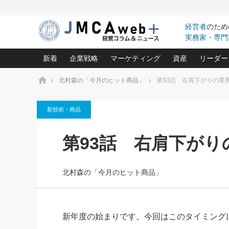
経営者
のため
実務家・専門
新着
企業戦略
マーケティング
資産
リーダー
ホーム
北村森の「今月のヒット商品」
第93話 右肩下がりの業
中小企業の「１位づくり」戦略(96)
ネット戦略成功の秘訣 圧倒的に儲か
あなたの会社と資
オンリ
新技術・商品
利益を最大化する「業務改善」横田尚哉氏(5)
ビジネスを一瞬で制する！一流グロ
どうなる金融業界
ビジネ
る“社長の戦略印象リスクマネジメント
(446)
強い会社を築く ビジネス・クリニック(240)
中国経済の最新動
第93話 右肩下が
ロングセラーの玉手箱(9)
ピョー
2026.08.5
日本レーザー「人を大切にしながら利益を上げ
事業承継の前に
第109話 伝統的産品を21世
(3)
大復活＆快進撃！ユニバーサルスタ
きたいコト(12)
指導者た
に生かし切る！
は(5)
北村森の「今月のヒット商品」
武器としてのM&A入門(3)
会社と社長のため
朝礼・
2026.08.5
最高の自分を表現する 成功イメージ戦
社長のための“儲かる通販”戦略視点(151)
深読み企業分析(1
楠木建の
朝礼・会議での「社長の３分間
スピーチ」ネタ帳（2026年8月5
酒井光雄 成功事例に学ぶ繁栄企業の
日号）
継続経営 百話百行(85)
次もあ
新年度の始まりです。今回はこのタイミング
野田久美子 香港ビジネス成功法(10)
社長の口