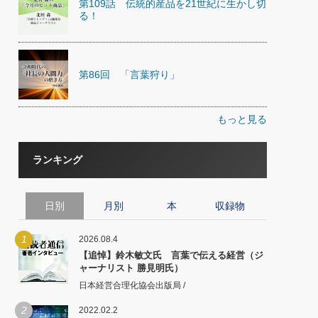
第109話 伝統的産品を21世紀に生かし切
る！
第86回 「言葉狩り」
もっと見る
ランキング
日別
月別
本
収録物
1
2026.08.4
【追悼】鈴木敏文氏 言葉で伝える経営（ジ
ャーナリスト 勝見明氏）
日本経営合理化協会出版局 /
2
2022.02.2