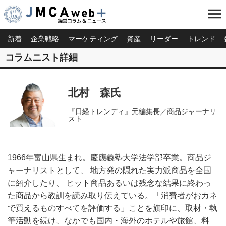
menu
新着
企業戦略
マーケティング
資産
リーダー
トレンド
コラムニスト詳細
北村 森氏
『日経トレンディ』元編集長／商品ジャーナリ
スト
1966年富山県生まれ。慶應義塾大学法学部卒業。商品ジ
ャーナリストとして、 地方発の隠れた実力派商品を全国
に紹介したり、 ヒット商品あるいは残念な結果に終わっ
た商品から教訓を読み取り伝えている。「消費者がおカネ
で買えるものすべてを評価する」ことを旗印に、取材・執
筆活動を続け、なかでも国内・海外のホテルや旅館、料