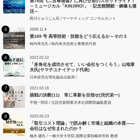
第78回《二宮尊徳翁》に再び空前のスポットライト！
～ミュージカル「KINJIRO!」・記念館開館・銅像も復
活～
西川りゅうじん氏 / マーケティング コンサルタント
5
2009.11.4
第169 号 高等技術・技能をどう伝えるか～その３
柿内幸夫氏 / 柿内幸夫技術士事務所代表
6
2022.02.22
「多角化を成功させて、いい会社をつくろう」山地章
夫氏(ヤマチユナイテッド代表)
日本経営合理化協会出版局 /
7
2021.03.16
挑戦の決断(11) 常に革新を目指せ(渋沢栄一)
宇惠一郎氏 / 元読売新聞東京本社国際部編集委員
8
2025.05.23
「取引コスト理論」で読み解く市場と組織の本質――
会社はなぜ生まれたのか？
楠木 建氏 / 一橋大学大学院 国際企業戦略研究科 教授