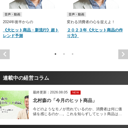
音声・動画
音声・動画
2024年後半からの
変わる消費者の心を捉えよ！
《大ヒット商品・新流行》超ト
２０２３年《大ヒット商品の作
レンド予測
り方》
連載中の経営コラム
最終更新：2026.08.05
NEW
北村森の「今月のヒット商品」
今どのようなモノが売れているのか、消費者は何に価
値を感じるのか…。これを知らずしてヒット商品は作
れません。 本コラムでは、商品ジャーナリストの北村
森氏が、持ち前の目利き力や分析力を活かし、ヒット