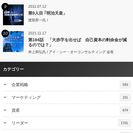
9
2011.07.12
第9人目 ｢明治天皇」
渡部昇一氏 /
10
2021.11.17
第184話 「大赤字を出せば 自己資本の剰余金が減
るのでは？」
井上和弘氏 / アイ・シー・オーコンサルティング 会長
カテゴリー
keyboard_arrow_down
企業戦略
593
keyboard_arrow_down
マーケティング
151
keyboard_arrow_down
資産
674
keyboard_arrow_down
リーダー
1701