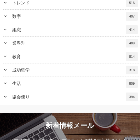
keyboard_arrow_down
トレンド
516
keyboard_arrow_down
数字
407
keyboard_arrow_down
組織
414
keyboard_arrow_down
業界別
489
keyboard_arrow_down
教育
814
keyboard_arrow_down
成功哲学
318
keyboard_arrow_down
生活
809
keyboard_arrow_down
協会便り
394
新着情報メール