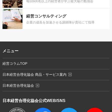
毎回600名以上の経営者が学ぶ最大級の勉強会
経営コンサルティング
企業の成長を加速させる講師陣が貴社にて指導
メニュー
経営コラムTOP
exit_to_app
日本経営合理化協会 商品・サービス案内
exit_to_app
日本経営合理化協会
日本経営合理化協会
公式WEB/SNS