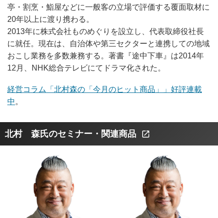
亭・割烹・鮨屋などに一般客の立場で評価する覆面取材に
20年以上に渡り携わる。
2013年に株式会社ものめぐりを設立し、代表取締役社長
に就任。現在は、自治体や第三セクターと連携しての地域
おこし業務を多数兼務する。著書『途中下車』は2014年
12月、NHK総合テレビにてドラマ化された。
経営コラム「北村森の「今月のヒット商品」」好評連載
中
。
北村 森氏のセミナー・関連商品
open_in_new