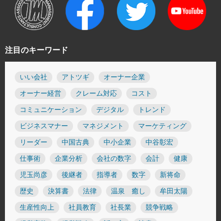
注目のキーワード
いい会社
アトツギ
オーナー企業
オーナー経営
クレーム対応
コスト
コミュニケーション
デジタル
トレンド
ビジネスマナー
マネジメント
マーケティング
リーダー
中国古典
中小企業
中谷彰宏
仕事術
企業分析
会社の数字
会計
健康
児玉尚彦
後継者
指導者
数字
新将命
歴史
決算書
法律
温泉 癒し
牟田太陽
生産性向上
社員教育
社長業
競争戦略