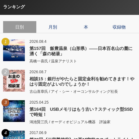
ランキング
日別
月別
本
収録物
1
2026.08.4
第157回 飯豊温泉（山形県）――日本百名山の麓に
湧く「森の秘湯」
高橋一喜氏 / 温泉アナリスト
2
2026.08.7
相談15：銀行がやたらと固定金利を勧めてきます！や
はり固定がよいのでしょうか！
古山喜章氏 / アイ・シー・オーコンサルティング社長
3
2025.04.25
第164回 USBメモリはもう古い？スティック型SSD
で時短！
鴻池賢三氏 / オーディオビジュアル機器 評論家
4
2017.06.9