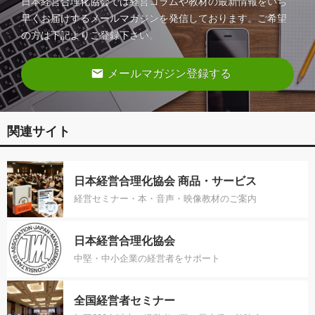
日本経営合理化協会では経営コラムや教材の最新情報をいち
早くお届けするメールマガジンを発信しております。ご希望
の方は下記よりご登録下さい。
email
メールマガジン登録する
関連サイト
日本経営合理化協会 商品・サービス
経営セミナー・本・音声・映像教材のご案内
日本経営合理化協会
中堅・中小企業の経営者をサポート
全国経営者セミナー