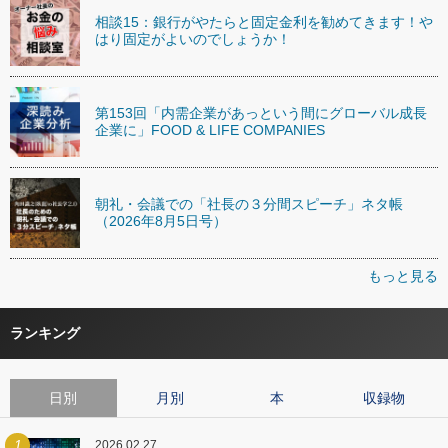
相談15：銀行がやたらと固定金利を勧めてきます！や
はり固定がよいのでしょうか！
第153回「内需企業があっという間にグローバル成長
企業に」FOOD & LIFE COMPANIES
朝礼・会議での「社長の３分間スピーチ」ネタ帳
（2026年8月5日号）
もっと見る
ランキング
日別
月別
本
収録物
1
2026.02.27