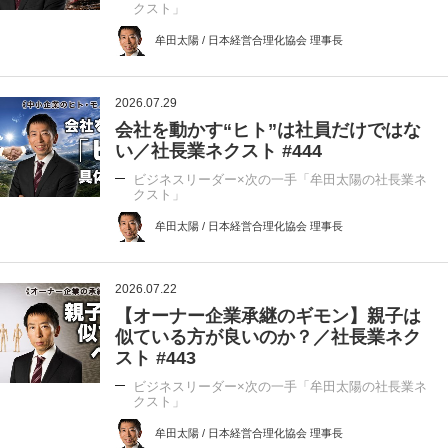
クスト」
牟田太陽 / 日本経営合理化協会 理事長
2026.07.29
会社を動かす“ヒト”は社員だけではな
い／社長業ネクスト #444
ビジネスリーダー×次の一手「牟田太陽の社長業ネ
クスト」
牟田太陽 / 日本経営合理化協会 理事長
2026.07.22
【オーナー企業承継のギモン】親子は
似ている方が良いのか？／社長業ネク
スト #443
ビジネスリーダー×次の一手「牟田太陽の社長業ネ
クスト」
牟田太陽 / 日本経営合理化協会 理事長