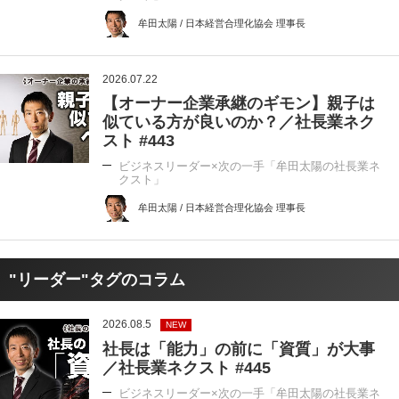
牟田太陽 / 日本経営合理化協会 理事長
2026.07.22
【オーナー企業承継のギモン】親子は
似ている方が良いのか？／社長業ネク
スト #443
ビジネスリーダー×次の一手「牟田太陽の社長業ネ
クスト」
牟田太陽 / 日本経営合理化協会 理事長
"リーダー"タグのコラム
2026.08.5
NEW
社長は「能力」の前に「資質」が大事
／社長業ネクスト #445
ビジネスリーダー×次の一手「牟田太陽の社長業ネ