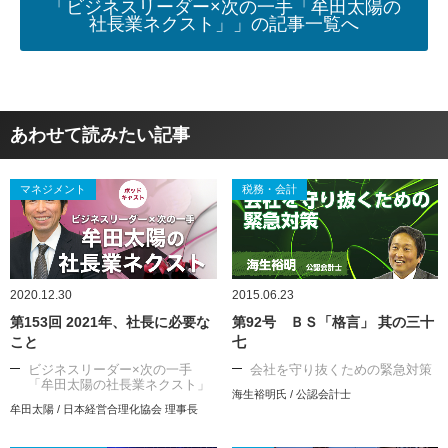
「ビジネスリーダー×次の一手「牟田太陽の
社長業ネクスト」」の記事一覧へ
あわせて読みたい記事
マネジメント
税務・会計
2020.12.30
2015.06.23
第153回 2021年、社長に必要な
第92号 ＢＳ「格言」 其の三十
こと
七
ビジネスリーダー×次の一手
会社を守り抜くための緊急対策
「牟田太陽の社長業ネクスト」
海生裕明氏 / 公認会計士
牟田太陽 / 日本経営合理化協会 理事長