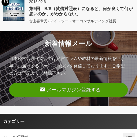
10
2015.02.6
第9回 B/S（貸借対照表）になると、何が良くて何が
悪いのか、がわからない。
古山喜章氏 / アイ・シー・オーコンサルティング社長
新着情報メール
日本経営合理化協会では経営コラムや教材の最新情報をいち
早くお届けするメールマガジンを発信しております。ご希望
の方は下記よりご登録下さい。
email
メールマガジン登録する
カテゴリー