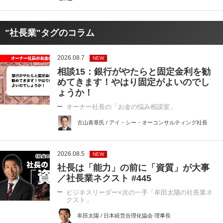
"社長業"タグのコラム
2026.08.7
NEW
相談15：銀行がやたらと固定金利を勧
めてきます！やはり固定がよいのでし
ょうか！
オーナー社長の「お金の悩み相談室」
古山喜章氏 / アイ・シー・オーコンサルティング社長
2026.08.5
NEW
社長は「能力」の前に「資質」が大事
／社長業ネクスト #445
ビジネスリーダー×次の一手「牟田太陽の社長業ネ
クスト」
牟田太陽 / 日本経営合理化協会 理事長