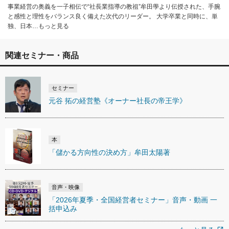
事業経営の奥義を一子相伝で“社長業指導の教祖”牟田學より伝授された、手腕
と感性と理性をバランス良く備えた次代のリーダー。 大学卒業と同時に、単
独、日本…もっと見る
関連セミナー・商品
セミナー
元谷 拓の経営塾《オーナー社長の帝王学》
本
「儲かる方向性の決め方」牟田太陽著
音声・映像
「2026年夏季・全国経営者セミナー」音声・動画 一
括申込み