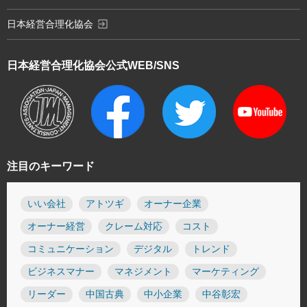
exit_to_app
日本経営合理化協会
日本経営合理化協会
公式WEB/SNS
注目のキーワード
いい会社
アトツギ
オーナー企業
オーナー経営
クレーム対応
コスト
コミュニケーション
デジタル
トレンド
ビジネスマナー
マネジメント
マーケティング
リーダー
中国古典
中小企業
中谷彰宏