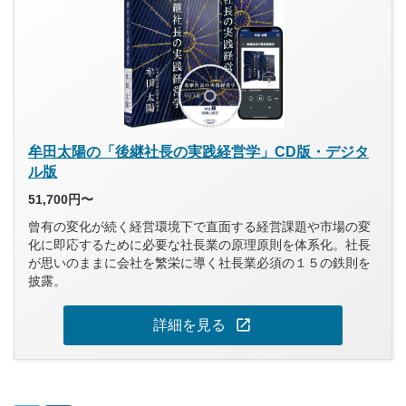
牟田太陽の「後継社長の実践経営学」CD版・デジタ
ル版
51,700円〜
曾有の変化が続く経営環境下で直面する経営課題や市場の変
化に即応するために必要な社長業の原理原則を体系化。社長
が思いのままに会社を繁栄に導く社長業必須の１５の鉄則を
披露。
open_in_new
詳細を見る