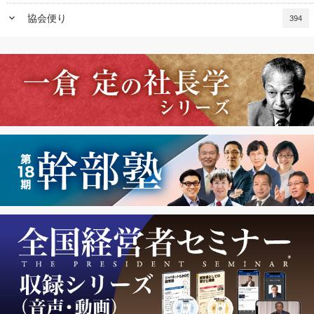
keyboard_arrow_down
協会便り
394