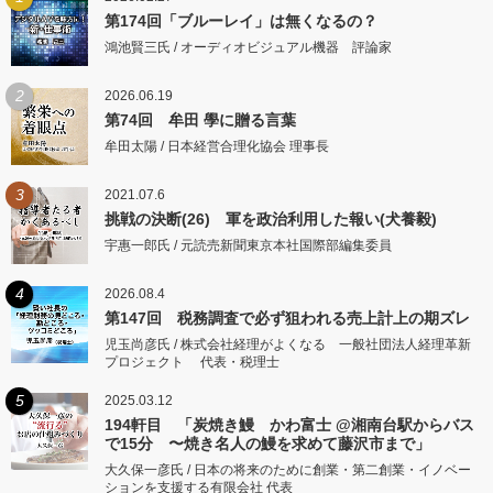
第174回「ブルーレイ」は無くなるの？
鴻池賢三氏 / オーディオビジュアル機器 評論家
2
2026.06.19
第74回 牟田 學に贈る言葉
牟田太陽 / 日本経営合理化協会 理事長
3
2021.07.6
挑戦の決断(26) 軍を政治利用した報い(犬養毅)
宇惠一郎氏 / 元読売新聞東京本社国際部編集委員
4
2026.08.4
第147回 税務調査で必ず狙われる売上計上の期ズレ
児玉尚彦氏 / 株式会社経理がよくなる 一般社団法人経理革新
プロジェクト 代表・税理士
5
2025.03.12
194軒目 「炭焼き鰻 かわ富士 @湘南台駅からバス
で15分 〜焼き名人の鰻を求めて藤沢市まで」
大久保一彦氏 / 日本の将来のために創業・第二創業・イノベー
ションを支援する有限会社 代表