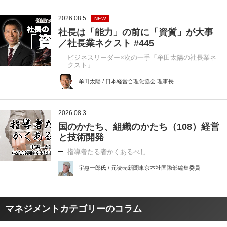
2026.08.5
NEW
社長は「能力」の前に「資質」が大事
／社長業ネクスト #445
ビジネスリーダー×次の一手「牟田太陽の社長業ネ
クスト」
牟田太陽 / 日本経営合理化協会 理事長
2026.08.3
国のかたち、組織のかたち（108）経営
と技術開発
指導者たる者かくあるべし
宇惠一郎氏 / 元読売新聞東京本社国際部編集委員
マネジメントカテゴリーのコラム