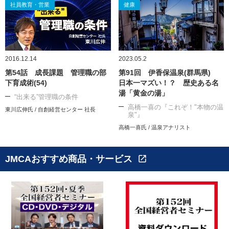
社員教育・営業
健康
2016.12.14
2023.05.2
第54話 成長課題 管理職の部
第91回 伊香保温泉(群馬県)
下育成術(54)
日本一マズい！？ 歴史ある名
湯「黄金の湯」
“出来る”管理職の条件
高橋一喜の『これぞ！"本物の温
東川広伸氏 / 自創経営センター 社長
泉"』
高橋一喜氏 / 温泉アナリスト
JMCAおすすめ商品・サービス
open_in_new