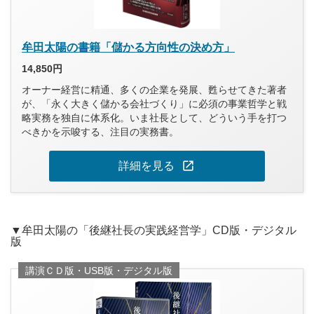
牟田太陽の書籍「儲かる方向性の決め方」
14,850円
オーナー経営に精通、多くの企業を発展、甦らせてきた著者
が、「永く大きく儲かる会社づくり」に必須の事業哲学と戦
略実務を独自に体系化。いま社長として、どういう手を打つ
べきかを示唆する、注目の実務書。
open_in_new
詳細を見る
▼牟田太陽の「後継社長の実践経営学」CD版・デジタル
版
講演ＣＤ版・USB版・デジタル版