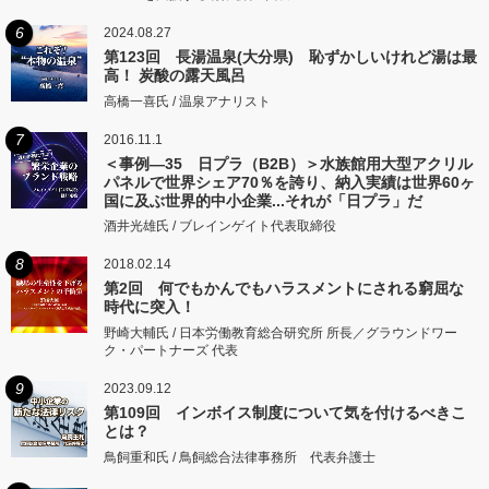
6
2024.08.27
第123回 長湯温泉(大分県) 恥ずかしいけれど湯は最
高！ 炭酸の露天風呂
高橋一喜氏 / 温泉アナリスト
7
2016.11.1
＜事例―35 日プラ（B2B）＞水族館用大型アクリル
パネルで世界シェア70％を誇り、納入実績は世界60ヶ
国に及ぶ世界的中小企業...それが「日プラ」だ
酒井光雄氏 / ブレインゲイト代表取締役
8
2018.02.14
第2回 何でもかんでもハラスメントにされる窮屈な
時代に突入！
野崎大輔氏 / 日本労働教育総合研究所 所長／グラウンドワー
ク・パートナーズ 代表
9
2023.09.12
第109回 インボイス制度について気を付けるべきこ
とは？
鳥飼重和氏 / 鳥飼総合法律事務所 代表弁護士