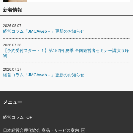
新着情報
2026.08.07
経営コラム「JMCAweb＋」更新のお知らせ
2026.07.28
【予約受付スタート！】第152回 夏季 全国経営者セミナー講演収録
物
2026.07.17
経営コラム「JMCAweb＋」更新のお知らせ
メニュー
経営コラムTOP
exit_to_app
日本経営合理化協会 商品・サービス案内