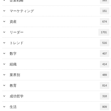
keyboard_arrow_down
企業戦略
593
keyboard_arrow_down
マーケティング
151
keyboard_arrow_down
資産
674
keyboard_arrow_down
リーダー
1701
keyboard_arrow_down
トレンド
516
keyboard_arrow_down
数字
407
keyboard_arrow_down
組織
414
keyboard_arrow_down
業界別
489
keyboard_arrow_down
教育
814
keyboard_arrow_down
成功哲学
318
keyboard_arrow_down
生活
809