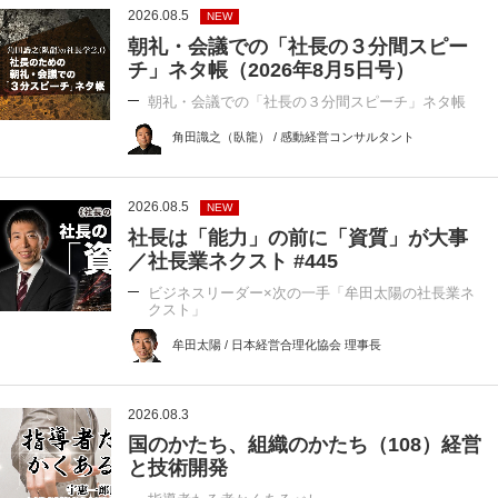
2026.08.5
NEW
朝礼・会議での「社長の３分間スピー
チ」ネタ帳（2026年8月5日号）
朝礼・会議での「社長の３分間スピーチ」ネタ帳
角田識之（臥龍） / 感動経営コンサルタント
2026.08.5
NEW
社長は「能力」の前に「資質」が大事
／社長業ネクスト #445
ビジネスリーダー×次の一手「牟田太陽の社長業ネ
クスト」
牟田太陽 / 日本経営合理化協会 理事長
2026.08.3
国のかたち、組織のかたち（108）経営
と技術開発