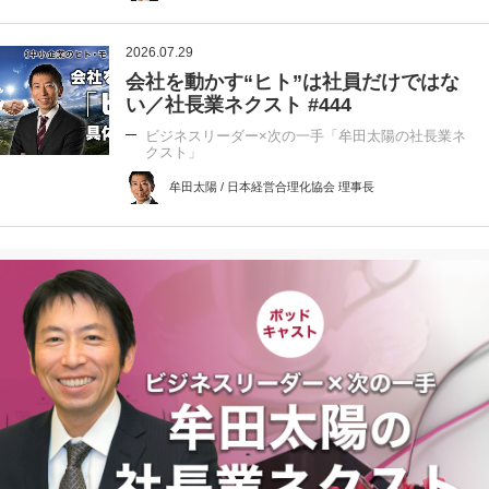
2026.07.29
会社を動かす“ヒト”は社員だけではな
い／社長業ネクスト #444
ビジネスリーダー×次の一手「牟田太陽の社長業ネ
クスト」
牟田太陽 / 日本経営合理化協会 理事長