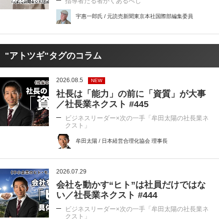
指導者たる者かくあるべし
宇惠一郎氏 / 元読売新聞東京本社国際部編集委員
"アトツギ"タグのコラム
2026.08.5
NEW
社長は「能力」の前に「資質」が大事
／社長業ネクスト #445
ビジネスリーダー×次の一手「牟田太陽の社長業ネ
クスト」
牟田太陽 / 日本経営合理化協会 理事長
2026.07.29
会社を動かす“ヒト”は社員だけではな
い／社長業ネクスト #444
ビジネスリーダー×次の一手「牟田太陽の社長業ネ
クスト」