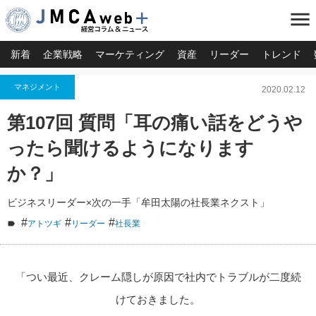
menu
新着
企業戦略
マーケティング
資産
リーダー
トレンド
マネジメント
2020.02.12
第107回 質問「耳の痛い話をどうや
ったら聞けるようになります
か？」
ビジネスリーダー×次の一手「牟田太陽の社長業ネクスト」
#
#
#
アトツギ
リーダー
社長業
「つい最近、クレーム隠しが原因で社内でトラブルが二度続
けておきました。