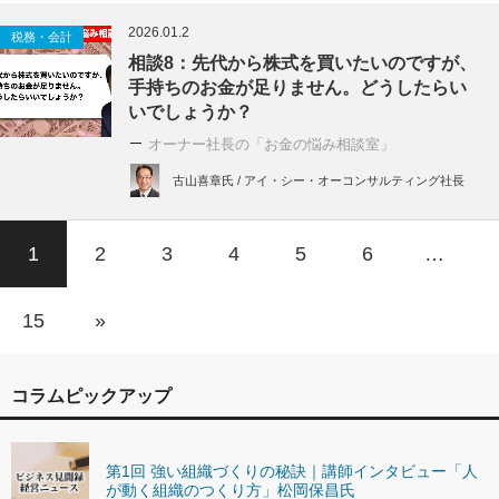
2026.01.2
税務・会計
相談8：先代から株式を買いたいのですが、
手持ちのお金が足りません。どうしたらい
いでしょうか？
オーナー社長の「お金の悩み相談室」
古山喜章氏 / アイ・シー・オーコンサルティング社長
1
2
3
4
5
6
…
15
»
コラムピックアップ
第1回 強い組織づくりの秘訣｜講師インタビュー「人
が動く組織のつくり方」松岡保昌氏