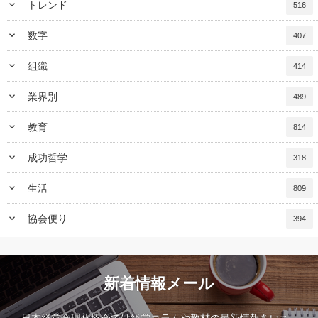
keyboard_arrow_down
トレンド
516
keyboard_arrow_down
数字
407
keyboard_arrow_down
組織
414
keyboard_arrow_down
業界別
489
keyboard_arrow_down
教育
814
keyboard_arrow_down
成功哲学
318
keyboard_arrow_down
生活
809
keyboard_arrow_down
協会便り
394
新着情報メール