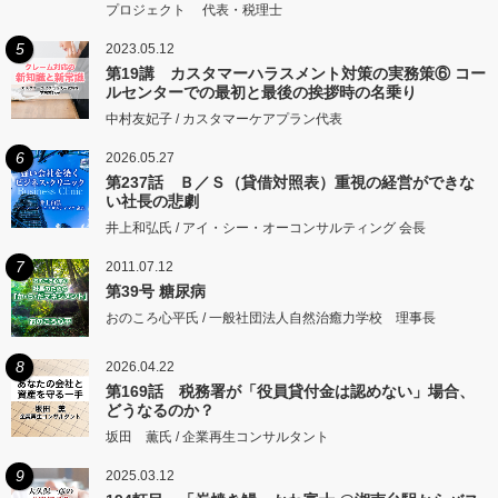
プロジェクト 代表・税理士
5
2023.05.12
第19講 カスタマーハラスメント対策の実務策⑥ コー
ルセンターでの最初と最後の挨拶時の名乗り
中村友妃子 / カスタマーケアプラン代表
6
2026.05.27
第237話 Ｂ／Ｓ（貸借対照表）重視の経営ができな
い社長の悲劇
井上和弘氏 / アイ・シー・オーコンサルティング 会長
7
2011.07.12
第39号 糖尿病
おのころ心平氏 / 一般社団法人自然治癒力学校 理事長
8
2026.04.22
第169話 税務署が「役員貸付金は認めない」場合、
どうなるのか？
坂田 薫氏 / 企業再生コンサルタント
9
2025.03.12