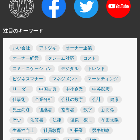
注目のキーワード
いい会社
アトツギ
オーナー企業
オーナー経営
クレーム対応
コスト
コミュニケーション
デジタル
トレンド
ビジネスマナー
マネジメント
マーケティング
リーダー
中国古典
中小企業
中谷彰宏
仕事術
企業分析
会社の数字
会計
健康
児玉尚彦
後継者
指導者
数字
新将命
歴史
決算書
法律
温泉 癒し
牟田太陽
生産性向上
社員教育
社長業
競争戦略