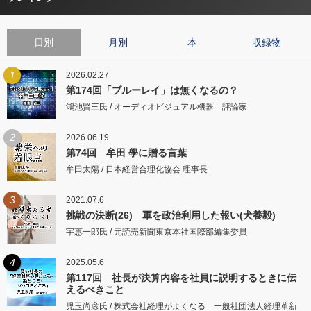
日別
月別
本
収録物
1
2026.02.27
第174回「ブルーレイ」は無くなるの？
鴻池賢三氏 / オーディオビジュアル機器 評論家
2
2026.06.19
第74回 牟田 學に贈る言葉
牟田太陽 / 日本経営合理化協会 理事長
3
2021.07.6
挑戦の決断(26) 軍を政治利用した報い(犬養毅)
宇惠一郎氏 / 元読売新聞東京本社国際部編集委員
4
2025.05.6
第117回 社長が決算内容を社員に説明するときに伝
えるべきこと
児玉尚彦氏 / 株式会社経理がよくなる 一般社団法人経理革新