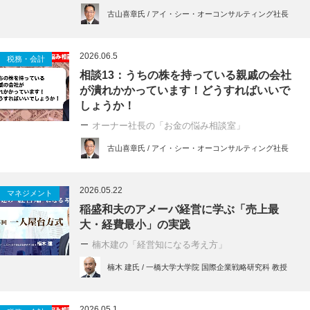
古山喜章氏 / アイ・シー・オーコンサルティング社長
2026.06.5
税務・会計
相談13：うちの株を持っている親戚の会社
が潰れかかっています！どうすればいいで
しょうか！
オーナー社長の「お金の悩み相談室」
古山喜章氏 / アイ・シー・オーコンサルティング社長
2026.05.22
マネジメント
稲盛和夫のアメーバ経営に学ぶ「売上最
大・経費最小」の実践
楠木建の「経営知になる考え方」
楠木 建氏 / 一橋大学大学院 国際企業戦略研究科 教授
2026.05.1