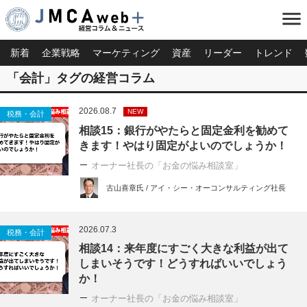
menu
新着
企業戦略
マーケティング
資産
リーダー
トレンド
「会計」タグの経営コラム
2026.08.7
NEW
税務・会計
相談15：銀行がやたらと固定金利を勧めて
きます！やはり固定がよいのでしょうか！
オーナー社長の「お金の悩み相談室」
古山喜章氏 / アイ・シー・オーコンサルティング社長
2026.07.3
税務・会計
相談14：来年度にすごく大きな利益が出て
しまいそうです！どうすればいいでしょう
か！
オーナー社長の「お金の悩み相談室」