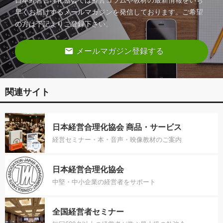
日本経営合理化協会では経営コラムや教材の最新情報をいち
早くお届けするメールマガジンを発信しております。ご希望
の方は下記よりご登録下さい。
email
メールマガジン登録する
関連サイト
日本経営合理化協会 商品・サービス
経営セミナー・本・音声・映像教材のご案内
日本経営合理化協会
中堅・中小企業の経営者をサポート
全国経営者セミナー