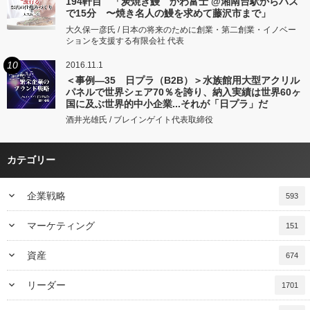
194軒目 「炭焼き鰻 かわ富士 @湘南台駅からバス
で15分 〜焼き名人の鰻を求めて藤沢市まで」
大久保一彦氏 / 日本の将来のために創業・第二創業・イノベー
ションを支援する有限会社 代表
10
2016.11.1
＜事例―35 日プラ（B2B）＞水族館用大型アクリル
パネルで世界シェア70％を誇り、納入実績は世界60ヶ
国に及ぶ世界的中小企業...それが「日プラ」だ
酒井光雄氏 / ブレインゲイト代表取締役
カテゴリー
keyboard_arrow_down
企業戦略
593
keyboard_arrow_down
マーケティング
151
keyboard_arrow_down
資産
674
keyboard_arrow_down
リーダー
1701