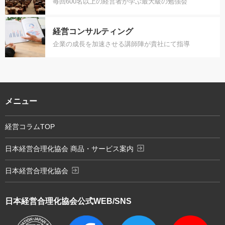
毎回600名以上の経営者が学ぶ最大級の勉強会
経営コンサルティング
企業の成長を加速させる講師陣が貴社にて指導
メニュー
経営コラムTOP
exit_to_app
日本経営合理化協会 商品・サービス案内
exit_to_app
日本経営合理化協会
日本経営合理化協会
公式WEB/SNS