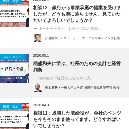
税務・会計
相談12：銀行から事業承継の提案を受けま
したが、どうも腑に落ちません。見ていた
だいてよろしいでしょうか？
オーナー社長の「お金の悩み相談室」
古山喜章氏 / アイ・シー・オーコンサルティング社長
2026.05.1
マネジメント
稲盛和夫に学ぶ、社長のための会計と経営
判断
楠木建の「経営知になる考え方」
楠木 建氏 / 一橋大学大学院 国際企業戦略研究科 教授
2026.04.3
税務・会計
相談11：退職した取締役が、会社のベンツ
を今もそのまま使ってます。どうすればい
いでしょうか？