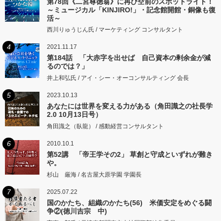
第78回《二宮尊徳翁》に再び空前のスポットライト！
～ミュージカル「KINJIRO!」・記念館開館・銅像も復
活～
西川りゅうじん氏 / マーケティング コンサルタント
4
2021.11.17
第184話 「大赤字を出せば 自己資本の剰余金が減
るのでは？」
井上和弘氏 / アイ・シー・オーコンサルティング 会長
5
2023.10.13
あなたには世界を変える力がある（角田識之の社長学
2.0 10月13日号）
角田識之（臥龍） / 感動経営コンサルタント
6
2010.10.1
第52講 「帝王学その2」 草創と守成といずれが難き
や。
杉山 厳海 / 名古屋大原学園 学園長
7
2025.07.22
国のかたち、組織のかたち(56) 米価安定をめぐる闘
争②(徳川吉宗 中)