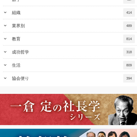
keyboard_arrow_down
組織
414
keyboard_arrow_down
業界別
489
keyboard_arrow_down
教育
814
keyboard_arrow_down
成功哲学
318
keyboard_arrow_down
生活
809
keyboard_arrow_down
協会便り
394