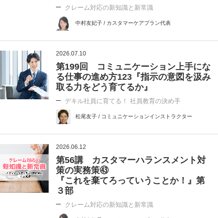
クレーム対応の新知識と新常識
中村友妃子 / カスタマーケアプラン代表
2026.07.10
第199回 コミュニケーション上手にな
る仕事の進め方123『指示の意図を汲み
取る力をどう育てるか』
デキル社員に育てる！ 社員教育の決め手
松尾友子 / コミュニケーションインストラクター
2026.06.12
第56講 カスタマーハランスメント対
策の実務策㊸
『これを棄てろっていうことか！』第
３部
クレーム対応の新知識と新常識