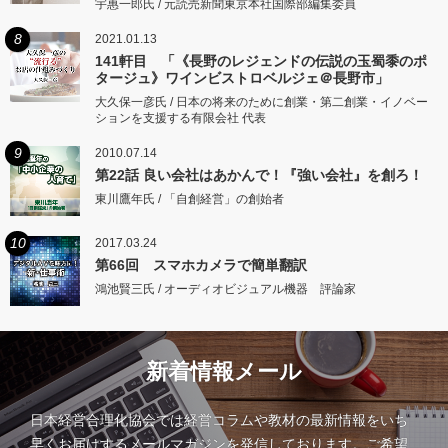
宇惠一郎氏 / 元読売新聞東京本社国際部編集委員
8
2021.01.13
141軒目 「《長野のレジェンドの伝説の玉蜀黍のポ
タージュ》ワインビストロベルジェ＠長野市」
大久保一彦氏 / 日本の将来のために創業・第二創業・イノベー
ションを支援する有限会社 代表
9
2010.07.14
第22話 良い会社はあかんで！『強い会社』を創ろ！
東川鷹年氏 / 「自創経営」の創始者
10
2017.03.24
第66回 スマホカメラで簡単翻訳
鴻池賢三氏 / オーディオビジュアル機器 評論家
新着情報メール
日本経営合理化協会では経営コラムや教材の最新情報をいち
早くお届けするメールマガジンを発信しております。ご希望