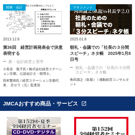
税務・会計
マネジメント
2013.12.6
2025.01.8
第36回 経営計画発表会で決意
朝礼・会議での「社長の３分間
表明する
スピーチ」ネタ帳 2025年1月8
日号
新・会計経営と実学
朝礼・会議での「社長の３分間
小長谷 敦子氏 / 株式会社経営ステーシ
スピーチ」ネタ帳
ョン京都。公認会計士・税理士。
角田識之（臥龍） / 感動経営コンサルタ
田村繁和氏 / 経営ステーション京都代
ント
表、 京セラ（元）監査役
JMCAおすすめ商品・サービス
open_in_new