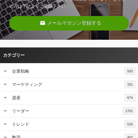
の方は下記よりご登録下さい。
email
メールマガジン登録する
カテゴリー
keyboard_arrow_down
企業戦略
593
keyboard_arrow_down
マーケティング
151
keyboard_arrow_down
資産
674
keyboard_arrow_down
リーダー
1701
keyboard_arrow_down
トレンド
516
keyboard_arrow_down
数字
407