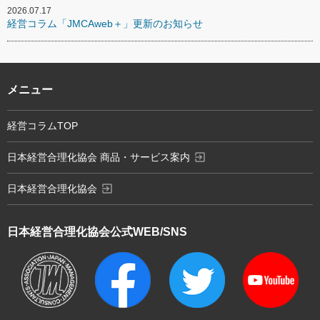
2026.07.17
経営コラム「JMCAweb＋」更新のお知らせ
メニュー
経営コラムTOP
exit_to_app
日本経営合理化協会 商品・サービス案内
exit_to_app
日本経営合理化協会
日本経営合理化協会
公式WEB/SNS