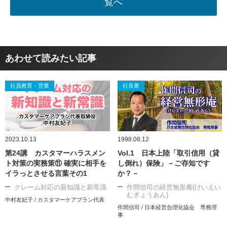
覧へ
あわせて読みたい記事
社員教育・営業
社長業
2023.10.13
1998.08.12
第24講 カスタマーハラスメン
Vol.1 日本上陸「取引信用（貸
ト対策の実務策⑪ 確実に相手を
し倒れ）保険」－ご存知です
イラっとさせる言葉その1
か？－
クレーム対応の新知識と新常識
作間信司の経営無形庵(けいえい
むぎょうあん)
中村友妃子 / カスタマーケアプラン代表
作間信司 / 日本経営合理化協会 専務理
事