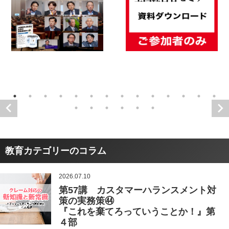
教育カテゴリーのコラム
2026.07.10
第57講 カスタマーハランスメント対
策の実務策㊹
『これを棄てろっていうことか！』第
４部