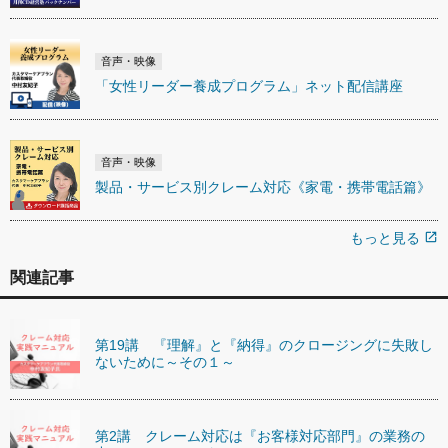
音声・映像
「女性リーダー養成プログラム」ネット配信講座
音声・映像
製品・サービス別クレーム対応《家電・携帯電話篇》
もっと見る
open_in_new
関連記事
第19講 『理解』と『納得』のクロージングに失敗し
ないために～その１～
第2講 クレーム対応は『お客様対応部門』の業務の