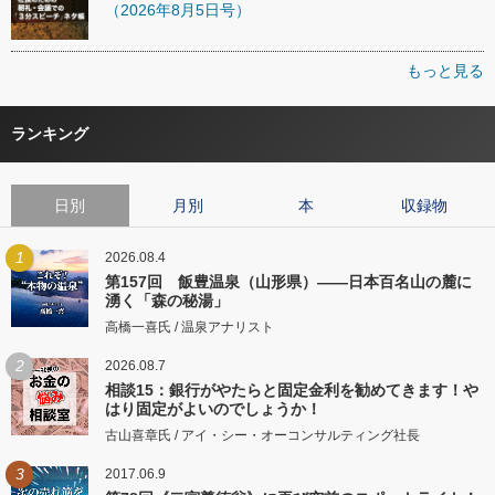
（2026年8月5日号）
もっと見る
ランキング
日別
月別
本
収録物
1
2026.08.4
第157回 飯豊温泉（山形県）――日本百名山の麓に
湧く「森の秘湯」
高橋一喜氏 / 温泉アナリスト
2
2026.08.7
相談15：銀行がやたらと固定金利を勧めてきます！や
はり固定がよいのでしょうか！
古山喜章氏 / アイ・シー・オーコンサルティング社長
3
2017.06.9