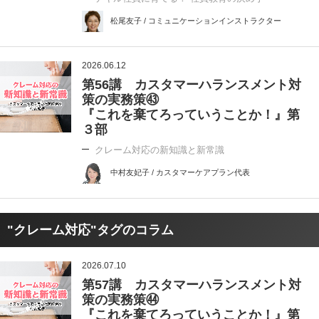
松尾友子 / コミュニケーションインストラクター
2026.06.12
第56講 カスタマーハランスメント対
策の実務策㊸
『これを棄てろっていうことか！』第
３部
クレーム対応の新知識と新常識
中村友妃子 / カスタマーケアプラン代表
"クレーム対応"タグのコラム
2026.07.10
第57講 カスタマーハランスメント対
策の実務策㊹
『これを棄てろっていうことか！』第