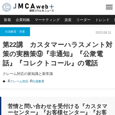
menu
新着
企業戦略
マーケティング
資産
リーダー
トレンド
社員教育・営業
2023.08.11
第22講 カスタマーハラスメント対
策の実務策⑨『非通知』『公衆電
話』『コレクトコール』の電話
クレーム対応の新知識と新常識
#
#
クレーム対応
社員教育
苦情と問い合わせを受付ける『カスタマ
ーセンター』『お客様センター』『お客