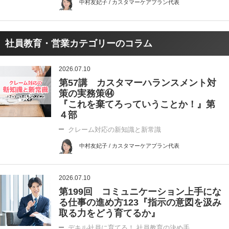
中村友妃子 / カスタマーケアプラン代表
社員教育・営業カテゴリーのコラム
2026.07.10
第57講 カスタマーハランスメント対
策の実務策㊹
『これを棄てろっていうことか！』第
４部
クレーム対応の新知識と新常識
中村友妃子 / カスタマーケアプラン代表
2026.07.10
第199回 コミュニケーション上手にな
る仕事の進め方123『指示の意図を汲み
取る力をどう育てるか』
デキル社員に育てる！ 社員教育の決め手