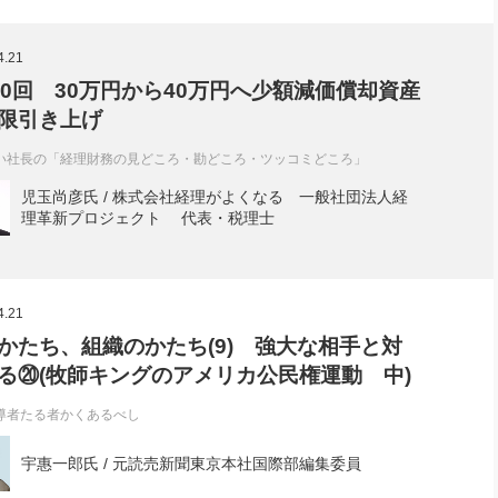
4.21
40回 30万円から40万円へ少額減価償却資産
限引き上げ
い社長の「経理財務の見どころ・勘どころ・ツッコミどころ」
児玉尚彦氏 / 株式会社経理がよくなる 一般社団法人経
理革新プロジェクト 代表・税理士
4.21
かたち、組織のかたち(9) 強大な相手と対
る⑳(牧師キングのアメリカ公民権運動 中)
導者たる者かくあるべし
宇惠一郎氏 / 元読売新聞東京本社国際部編集委員