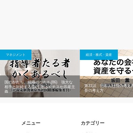
マネジメント
経済・株式・資産
国のかたち、組織のかたち(86) 強大な
第31話 日本人社長の考え
相手と対峙する⑫(主敵はナチスか共産主
長の考え方
義...
メニュー
カテゴリー