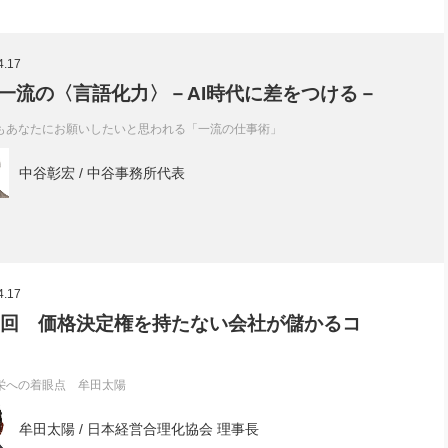
4.17
5 一流の〈言語化力〉－AI時代に差をつける－
もあなたにお願いしたいと思われる「一流の仕事術」
中谷彰宏 / 中谷事務所代表
4.17
2回 価格決定権を持たない会社が儲かるコ
栄への着眼点 牟田太陽
牟田太陽 / 日本経営合理化協会 理事長