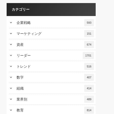
カテゴリー
keyboard_arrow_down
企業戦略
593
keyboard_arrow_down
マーケティング
151
keyboard_arrow_down
資産
674
keyboard_arrow_down
リーダー
1701
keyboard_arrow_down
トレンド
516
keyboard_arrow_down
数字
407
keyboard_arrow_down
組織
414
keyboard_arrow_down
業界別
489
keyboard_arrow_down
教育
814