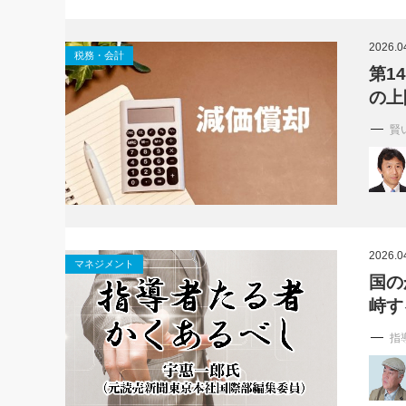
2026.0
税務・会計
第1
の上
賢
2026.0
マネジメント
国の
峙す
指