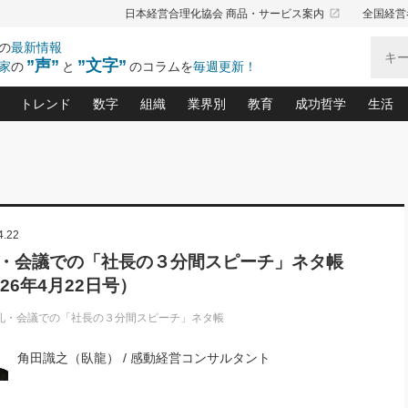
launch
日本経営合理化協会 商品・サービス案内
全国経営
の
最新情報
”声”
”文字”
家
の
と
のコラムを
毎週更新！
トレンド
数字
組織
業界別
教育
成功哲学
生活
る仕組みづくり講座(12)
産を守る一手(171)
ーワンで勝ち残る企業風土づくり(54)
《ニューヨーク発》ビジネスリーダーの先読み: 最新トレンド
オーナー社長の「お金の悩み相談室」(15)
「賃金の誤解」(135)
なぜ、トヨタ式で会社が伸びるのか？(
“出来る”管理職の条件(62)
中国哲学に学ぶ 不
おの
と戦略拠点(9)
(50)
ーバル経営者は知ってい
(39)
スリーダー×次の一手「牟田太陽の社長業ネクスト」
おカネが残る決算書にするために、やっておきたいこと(
中小企業の新たな法律リスク(178)
売れる住宅を創る 100の視点(100)
あなただからお願いしたいと
令和時代の「社長の
”(9)
「社長の繁盛トレンド通信」(90)
デジ
4.22
向(204)
会社を守り抜くための緊急対策(100)
職場の生産性を下げるハラスメントの予防策(1
大久保一彦の“流行る”お店の仕組みづく
クレーム対応 実践マニュアル
先人の名句名言の教
トル・F・グジバチの『経営戦略の新常識』(12)
北村森の「今月のヒット商品」(109)
リーダ
2026.08.5
2
・会議での「社長の３分間スピーチ」ネタ帳
る経営」の極意
、決めておきたい、知っておきたい、やってお
強い決算書の会社はココが違う！(36)
賃金決定の定石(68)
柿内幸夫─社長のための現場改善(174
クレーム対応の新知識と新常
渡部昇一の「日本の
い
第109話 伝統的産品を21世紀
第
026年4月22日号）
ジオジャパンの成功要因と
る者かくあるべし(635)
次の売れ筋をつかむ術(102)
ワイ
」
に生かし切る！
損益分岐点を下げる、Ｐ／Ｌ不況時代の新戦略(12)
顧客・社員・社会から支持される「ウェルビ
デキル社員に育てる！ 社員
経営に活かす“十八史
の資産管理講座(95)
会議での「社長の３分間スピーチ」ネタ帳(159)
社長のメシの種 4.0(206)
門」(23)
必読
礼・会議での「社長の３分間スピーチ」ネタ帳
2026.08.5
新・会計経営と実学(37)
東川鷹年の「中小企業の人育
略(77)
53)
「経営知になる考え方」(57)
眼と耳
朝礼・会議での「社長の３分間
角田識之（臥龍） / 感動経営コンサルタント
決算書の“見える化”術(12)
業績アップにつながる！ワン
スピーチ」ネタ帳（2026年8月5
ブランド戦略(39)
日号）
なたにお願いしたいと思われる「一流の仕事術」(28)
社長の
賢い社長の「経理財務の見どころ・勘どころ・ツッコ
欧米資産家に学ぶ二世教育(1
ぐせ経営哲学(100)
ろ」(149)
米国