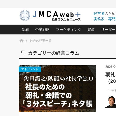
経営者
のため
実務家・専門
新着
企業戦略
マーケティング
資産
リーダー
ホーム
過去の記事一覧
中小企業の「１位づくり」戦略(96)
ネット戦略成功の秘訣 圧倒的に儲か
あなたの会社と資
オンリ
「」カテゴリーの経営コラム
利益を最大化する「業務改善」横田尚哉氏(5)
ビジネスを一瞬で制する！一流グロ
どうなる金融業界
ビジネ
る“社長の戦略印象リスクマネジメント
(446)
2026.0
強い会社を築く ビジネス・クリニック(240)
中国経済の最新動
マネジメント
ロングセラーの玉手箱(9)
ピョー
2026.08.7
2026.08.7
朝礼
日本レーザー「人を大切にしながら利益を上げ
事業承継の前に
相談15：銀行がやたらと固定金
第153回「内需企業があっと
（2
(3)
大復活＆快進撃！ユニバーサルスタ
きたいコト(12)
指導者た
利を勧めてきます！やはり固定
う間にグローバル成長企業に
は(5)
がよいのでしょうか！
FOOD & LIFE COMPANIES
武器としてのM&A入門(3)
会社と社長のため
朝礼・
朝
最高の自分を表現する 成功イメージ戦
社長のための“儲かる通販”戦略視点(151)
深読み企業分析(1
楠木建の
酒井光雄 成功事例に学ぶ繁栄企業の
継続経営 百話百行(85)
次もあ
野田久美子 香港ビジネス成功法(10)
社長の口