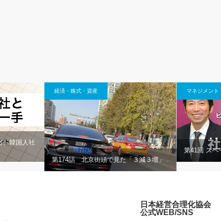
経済・株式・資産
マネジメント
方、韓国人社
第41回 ス
第174話 北京街頭で見た「３減３増」
日本経営合理化協会
公式WEB/SNS