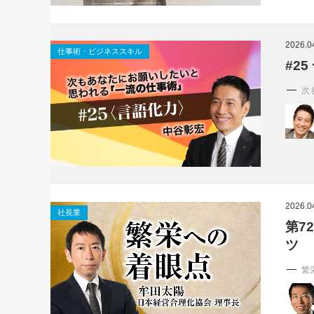
2026.0
仕事術・ビジネススキル
#2
次
2026.0
社長業
第7
ツ
繁