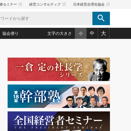
launch
launch
launch
者セミナー
経営コンサルティグ
日本経営合理化協会
search
大
中
協会便り
文字の大きさ
小
5)
況は会社守成の好機(38)
ころ心平の ──社長のための「か・ら・だマネジメント」
「愛読者通信」著者インタビュー(44)
34)
思われる 気配りの達人(127)
人間力の磨き方」(86)
ビジネス見聞録 経営ニュース(100)
タルＡＶを味方に！新・仕事術(180)
0)
り(210)
(92)
え 東洋思想に学ぶ経営学(132)
作間信司の経営無形庵(けいえいむぎょうあん)(166)
ー脳の鍛え方(32)
もっとみる
026.08.5
)
識(57)
指導者たち」(32)
経営セミナー情報局(1)
86回 「言葉狩り」
ンを楽しむ基礎レッスン(12)
ーイング経営入
教育の決め手(203)
略”(30)
繁栄への着眼点 牟田太陽(76)
！社長が読むべき今月の4冊(88)
て」(38)
講話を聞いて学ぼう 実学・耳学・磨く「ミミガク」のすすめ
で楽しむ読書術(162)
(7)
ランク上の手紙・メール術(100)
「氣」(30)
ミどこ
00)
スポーツ・ビジネスに学ぶ心理学(98)