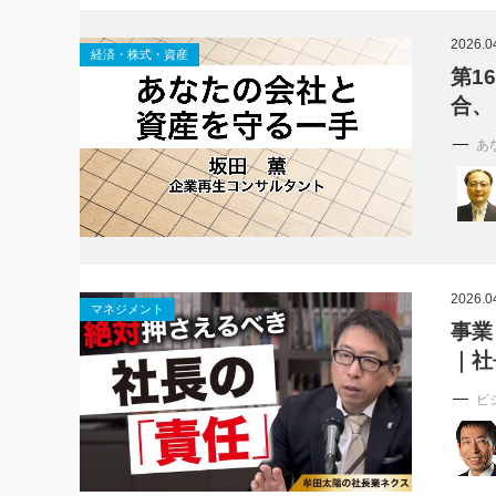
社長の右
2026.0
経済・株式・資産
酒井英之
第1
合、
あ
2026.0
マネジメント
事業
｜社
ビ