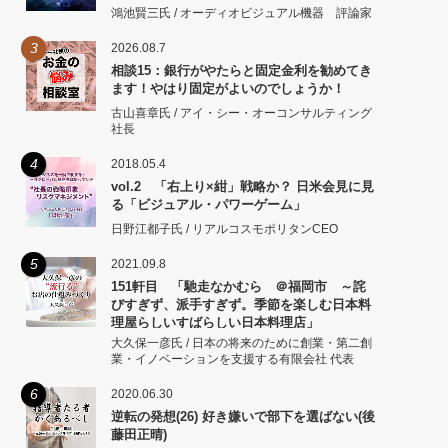
鴻池賢三氏 / オーディオビジュアル機器 評論家
3
2026.08.7
相談15：銀行がやたらと固定金利を勧めてき
ます！やはり固定がよいのでしょうか！
古山喜章氏 / アイ・シー・オーコンサルティング
社長
4
2018.05.4
vol.2 「右上り×紺」戦略か？ 日米会見に見
る「ビジュアル・パワーゲーム」
日野江都子氏 / リアルコスモポリタンCEO
5
2021.09.8
151軒目 「馳走なかむら ＠福岡市 ～詫
びすぎず、派手すぎず。季節を楽しむ日本料
理屋らしいすばらしい日本料理店」
大久保一彦氏 / 日本の将来のために創業・第二創
業・イノベーションを支援する有限会社 代表
6
2020.06.30
逆転の発想(26) 好き嫌いで部下を選ばない(後
藤田正晴)