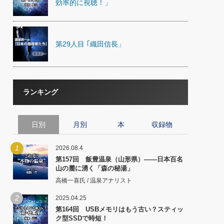
効率的に視聴！」
第29人目 ｢織田信長」
ランキング
日別
月別
本
収録物
1
2026.08.4
第157回 飯豊温泉（山形県）――日本百名
山の麓に湧く「森の秘湯」
高橋一喜氏 / 温泉アナリスト
2
2025.04.25
第164回 USBメモリはもう古い？スティッ
ク型SSDで時短！