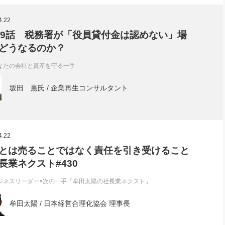
社長のための“全員営業”(30
腕をつくる 人と組織を動かす(200)
銀行交渉はこうしなさい！(12)
高橋一
4.22
行動科学マネジメント(5)
の社長のビジョン実現道場(10)
69話 税務署が「役員貸付金は認めない」場
どうなるのか？
なたの会社と資産を守る一手
坂田 薫氏 / 企業再生コンサルタント
4.22
とは売ることではなく責任を引き受けること
長業ネクスト#430
ジネスリーダー×次の一手「牟田太陽の社長業ネクスト」
牟田太陽 / 日本経営合理化協会 理事長