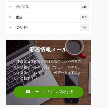
keyboard_arrow_down
成功哲学
318
keyboard_arrow_down
生活
809
keyboard_arrow_down
協会便り
394
新着情報メール
日本経営合理化協会では経営コラムや教材の
最新情報をいち早くお届けするメールマガジ
ンを発信しております。ご希望の方は下記よ
りご登録下さい。
email
メールマガジン登録する