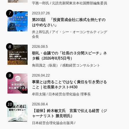
宇惠一郎氏 / 元読売新聞東京本社国際部編集委員
7
2023.07.26
第203話 「投資育成会社に株式を持たすの
はやめなさい」
井上和弘氏 / アイ・シー・オーコンサルティング
会長
8
2026.08.5
朝礼・会議での「社長の３分間スピーチ」ネ
タ帳（2026年8月5日号）
角田識之（臥龍） / 感動経営コンサルタント
9
2026.04.22
事業とは売ることではなく責任を引き受ける
こと｜社長業ネクスト#430
牟田太陽 / 日本経営合理化協会 理事長
10
2026.08.4
【追悼】鈴木敏文氏 言葉で伝える経営（ジ
ャーナリスト 勝見明氏）
日本経営合理化協会出版局 /