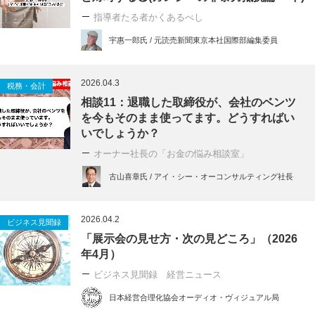
指導者たる者かくあるべし
宇惠一郎氏 / 元読売新聞東京本社国際部編集委員
2026.04.3
税務・会計
相談11：退職した取締役が、会社のベンツ
を今もそのまま使ってます。どうすればい
いでしょうか？
オーナー社長の「お金の悩み相談室」
古山喜章氏 / アイ・シー・オーコンサルティング社長
2026.04.2
ビジネス見聞録
「展示会の見せ方・次の見どころ」（2026
年4月）
ビジネス見聞録 経営ニュース
日本経営合理化協会オーディオ・ヴィジュアル局