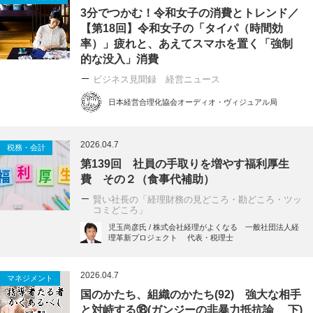
3分でつかむ！令和女子の消費とトレンド／
【第18回】令和女子の「タイパ（時間効
率）」疲れと、あえてスマホを置く「強制
的な没入」消費
ビジネス見聞録 経営ニュース
日本経営合理化協会オーディオ・ヴィジュアル局
2026.04.7
税務・会計
第139回 社員の手取りを増やす福利厚生
費 その２（食事代補助）
賢い社長の「経理財務の見どころ・勘どころ・ツッ
コミどころ」
児玉尚彦氏 / 株式会社経理がよくなる 一般社団法人経
理革新プロジェクト 代表・税理士
2026.04.7
マネジメント
国のかたち、組織のかたち(92) 強大な相手
と対峙する⑱(ガンジーの非暴力抵抗論 下)