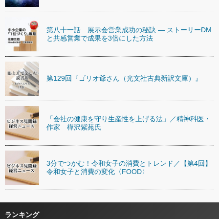
第八十一話 展示会営業成功の秘訣 ― ストーリーDM
と共感営業で成果を3倍にした方法
第129回『ゴリオ爺さん（光文社古典新訳文庫）』
「会社の健康を守り生産性を上げる法」／精神科医・
作家 樺沢紫苑氏
3分でつかむ！令和女子の消費とトレンド／【第4回】
令和女子と消費の変化〈FOOD〉
ランキング