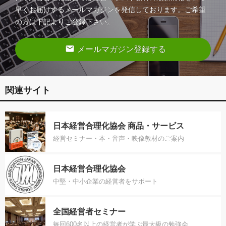
早くお届けするメールマガジンを発信しております。ご希望
の方は下記よりご登録下さい。
email
メールマガジン登録する
関連サイト
日本経営合理化協会 商品・サービス
経営セミナー・本・音声・映像教材のご案内
日本経営合理化協会
中堅・中小企業の経営者をサポート
全国経営者セミナー
毎回600名以上の経営者が学ぶ最大級の勉強会