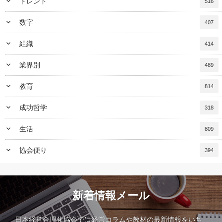
keyboard_arrow_down
トレンド
516
keyboard_arrow_down
数字
407
keyboard_arrow_down
組織
414
keyboard_arrow_down
業界別
489
keyboard_arrow_down
教育
814
keyboard_arrow_down
成功哲学
318
keyboard_arrow_down
生活
809
keyboard_arrow_down
協会便り
394
新着情報メール
日本経営合理化協会では経営コラムや教材の最新情報をいち