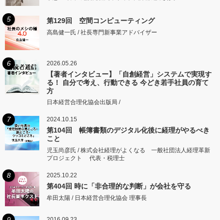
5
第129回 空間コンピューティング
高島健一氏 / 社長専門新事業アドバイザー
6
2026.05.26
【著者インタビュー】「自創経営」システムで実現す
る！ 自分で考え、行動できる 今どき若手社員の育て
方
日本経営合理化協会出版局 /
7
2024.10.15
第104回 帳簿書類のデジタル化後に経理がやるべき
こと
児玉尚彦氏 / 株式会社経理がよくなる 一般社団法人経理革新
プロジェクト 代表・税理士
8
2025.10.22
第404回 時に「非合理的な判断」が会社を守る
牟田太陽 / 日本経営合理化協会 理事長
9
2016.09.23