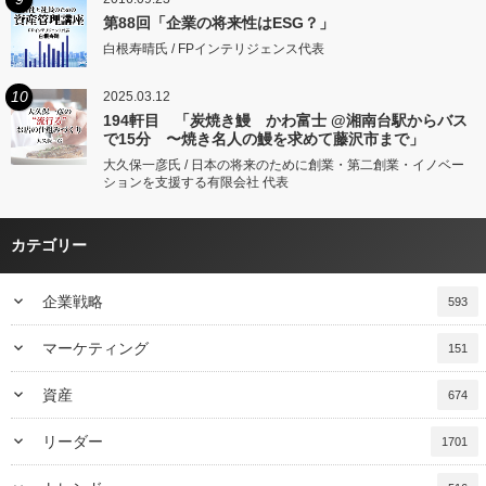
第88回「企業の将来性はESG？」
白根寿晴氏 / FPインテリジェンス代表
10
2025.03.12
194軒目 「炭焼き鰻 かわ富士 @湘南台駅からバス
で15分 〜焼き名人の鰻を求めて藤沢市まで」
大久保一彦氏 / 日本の将来のために創業・第二創業・イノベー
ションを支援する有限会社 代表
カテゴリー
keyboard_arrow_down
企業戦略
593
keyboard_arrow_down
マーケティング
151
keyboard_arrow_down
資産
674
keyboard_arrow_down
リーダー
1701