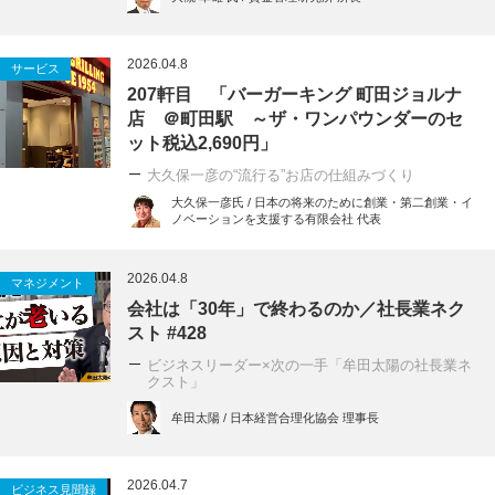
2026.04.8
サービス
207軒目 「バーガーキング 町田ジョルナ
店 ＠町田駅 ～ザ・ワンパウンダーのセ
ット税込2,690円」
大久保一彦の“流行る”お店の仕組みづくり
大久保一彦氏 / 日本の将来のために創業・第二創業・イ
ノベーションを支援する有限会社 代表
2026.04.8
マネジメント
会社は「30年」で終わるのか／社長業ネク
スト #428
ビジネスリーダー×次の一手「牟田太陽の社長業ネ
クスト」
牟田太陽 / 日本経営合理化協会 理事長
2026.04.7
ビジネス見聞録