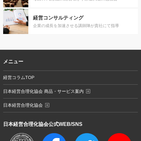
経営コンサルティング
企業の成長を加速させる講師陣が貴社にて指導
メニュー
経営コラムTOP
exit_to_app
日本経営合理化協会 商品・サービス案内
exit_to_app
日本経営合理化協会
日本経営合理化協会
公式WEB/SNS