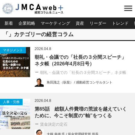
menu
新着
企業戦略
マーケティング
資産
リーダー
トレンド
「」カテゴリーの経営コラム
2026.04.8
マネジメント
朝礼・会議での「社長の３分間スピーチ」
ネタ帳（2026年4月8日号）
朝礼・会議での「社長の３分間スピーチ」ネタ帳
角田識之（臥龍） / 感動経営コンサルタント
2026.04.8
人事・労務
第65話 総額人件費増の荒波を越えていく
ために、今こそ制度の“軸”をつくる
賃金決定の定石
大槻 幸雄 氏 / 賃金管理研究所 所長