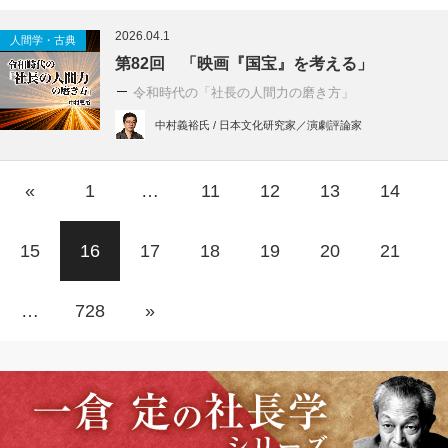
2026.04.1
人間学・古典
第82回 「映画『国宝』を考える」
令和時代の「社長の人間力の磨き方」
中村義裕氏 / 日本文化研究家／演劇評論家
«
1
…
11
12
13
14
15
16
17
18
19
20
21
…
728
»