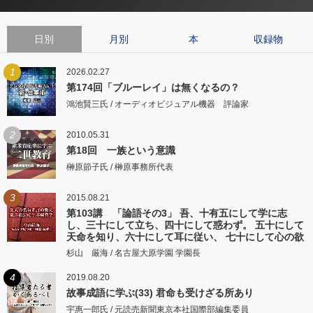
日別
月別
本
収録物
1
2026.02.27
第174回「ブルーレイ」は無くなるの？
鴻池賢三氏 / オーディオビジュアル機器 評論家
2
2010.05.31
第18回 一族という意識
榊原節子氏 / 榊原事務所代表
3
2015.08.21
第103講 「論語その3」 吾、十有五にして学に志
し、三十にして立ち、四十にして惑わず。 五十にして
天命を知り、六十にして耳に従い、 七十にして心の欲
するところに従いて矩をこえず。
杉山 厳海 / 名古屋大原学園 学園長
4
2019.08.20
故事成語に学ぶ(33) 君命も受けざる所あり
宇惠一郎氏 / 元読売新聞東京本社国際部編集委員