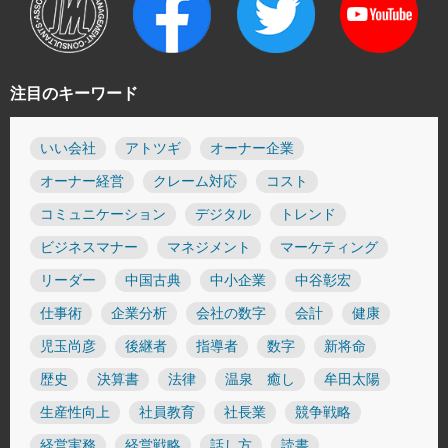
注目のキーワード
いい会社
アトツギ
オーナー企業
オーナー経営
クレーム対応
コスト
コミュニケーション
デジタル
トレンド
ビジネスマナー
マネジメント
マーケティング
リーダー
中国古典
中小企業
中谷彰宏
仕事術
企業分析
会社の数字
会計
健康
児玉尚彦
後継者
指導者
数字
新将命
歴史
決算書
法律
温泉 癒し
牟田太陽
生産性向上
社員教育
社長業
競争戦略
経営実務
経営戦略
話し方
読書