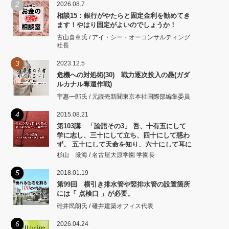
2
2026.08.7
相談15：銀行がやたらと固定金利を勧めてき
ます！やはり固定がよいのでしょうか！
古山喜章氏 / アイ・シー・オーコンサルティング
社長
3
2023.12.5
危機への対処術(30) 戦力逐次投入の愚(ガダ
ルカナル奪還作戦)
宇惠一郎氏 / 元読売新聞東京本社国際部編集委員
4
2015.08.21
第103講 「論語その3」 吾、十有五にして
学に志し、三十にして立ち、四十にして惑わ
ず。 五十にして天命を知り、六十にして耳に
従い、 七十にして心の欲するところに従いて
杉山 厳海 / 名古屋大原学園 学園長
矩をこえず。
5
2018.01.19
第99回 横引き排水管や竪排水管の設置箇所
には「 点検口 」が必要。
碓井民朗氏 / 碓井建築オフィス代表
6
2026.04.24