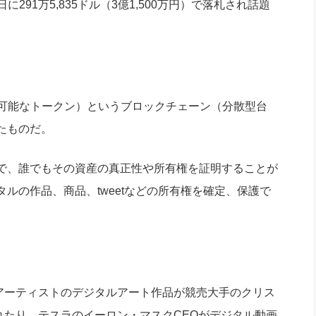
に291万5,835ドル（3億1,500万円）で落札され話題
社長のための“全員営業”(30
腕をつくる 人と組織を動かす(200)
銀行交渉はこうしなさい！(12)
高橋一
行動科学マネジメント(5)
の社長のビジョン実現道場(10)
n、代替不可能なトークン）というブロックチェーン（分散型台
たものだ。
で、誰でもその資産の真正性や所有権を証明することが
ルの作品、商品、tweetなどの所有権を確定、保護で
うアーティストのデジタルアート作品が競売大手のクリス
で売れたり、テスラのイーロン・マスクCEOがデジタル動画