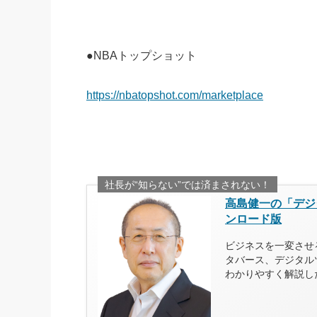
●NBAトップショット
https://nbatopshot.com/marketplace
社長が“知らない”では済まされない！
高島健一の「デジ
ンロード版
ビジネスを一変させる
タバース、デジタル
わかりやすく解説し