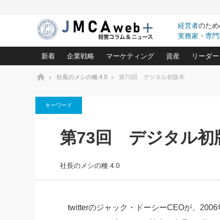
経営者
のため
実務家・専門
新着
企業戦略
マーケティング
資産
リーダー
ホーム
社長のメシの種 4.0
第73回 デジタル初版本
中小企業の「１位づくり」戦略(96)
ネット戦略成功の秘訣 圧倒的に儲か
あなたの会社と資
オンリ
キーワード
利益を最大化する「業務改善」横田尚哉氏(5)
ビジネスを一瞬で制する！一流グロ
どうなる金融業界
ビジネ
る“社長の戦略印象リスクマネジメント
(446)
強い会社を築く ビジネス・クリニック(240)
中国経済の最新動
第73回 デジタル初
ロングセラーの玉手箱(9)
ピョー
2026.08.7
2026.08.7
日本レーザー「人を大切にしながら利益を上げ
事業承継の前に
相談15：銀行がやたらと固定金
第153回「内需企業があっと
(3)
大復活＆快進撃！ユニバーサルスタ
きたいコト(12)
指導者た
利を勧めてきます！やはり固定
う間にグローバル成長企業に
は(5)
がよいのでしょうか！
FOOD & LIFE COMPANIES
社長のメシの種 4.0
武器としてのM&A入門(3)
会社と社長のため
朝礼・
最高の自分を表現する 成功イメージ戦
社長のための“儲かる通販”戦略視点(151)
深読み企業分析(1
楠木建の
酒井光雄 成功事例に学ぶ繁栄企業の
継続経営 百話百行(85)
次もあ
twitterのジャック・ドーシーCEOが、2006年の「ju
野田久美子 香港ビジネス成功法(10)
社長の口