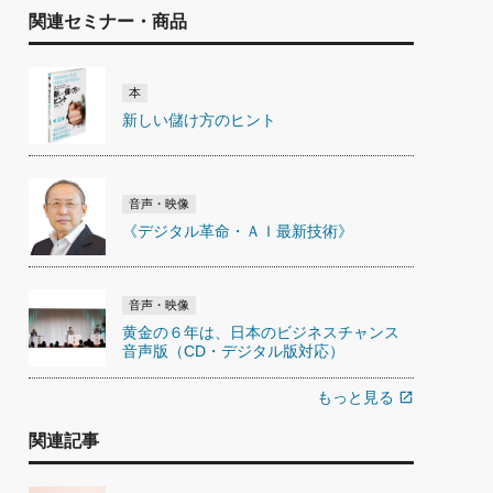
関連セミナー・商品
本
新しい儲け方のヒント
音声・映像
《デジタル革命・ＡＩ最新技術》
音声・映像
黄金の６年は、日本のビジネスチャンス
音声版（CD・デジタル版対応）
もっと見る
open_in_new
関連記事