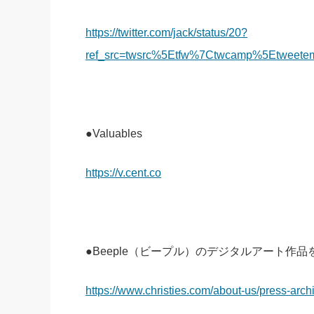
https://twitter.com/jack/status/20?
ref_src=twsrc%5Etfw%7Ctwcamp%5Etweet
●Valuables
https://v.cent.co
●Beeple（ビープル）のデジタルアート作
https://www.christies.com/about-us/press-ar