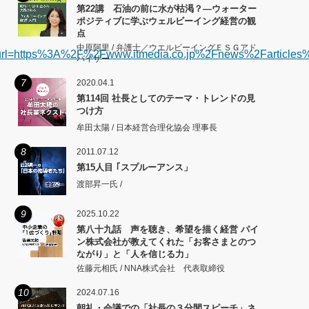
第22講 石油の前に水が枯渇？―ウォーター
ポジティブに学ぶウェルビーイング経営の観
点
中原阿里 / 弁護士／ウエルビーイングＥＳＧアド
l=https%3A%2F%2Fwww.itmedia.co.jp%2Fnews%2Farticle
バイザー
7
2020.04.1
第114回 社長としてのテーマ・トレンドの見
つけ方
牟田太陽 / 日本経営合理化協会 理事長
8
2011.07.12
第15人目 ｢スプルーアンス」
渡部昇一氏 /
9
2025.10.22
第八十九話 声を聴き、希望を描く経営 パイ
ン株式会社が教えてくれた「お客さまとのつ
ながり」と「人を信じる力」
佐藤元相氏 / NNA株式会社 代表取締役
10
2024.07.16
朝礼・会議での「社長の３分間スピーチ」ネ