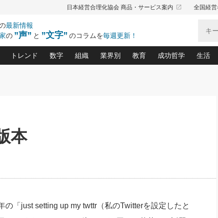
launch
日本経営合理化協会 商品・サービス案内
全国経営
の
最新情報
”声”
”文字”
家
の
と
のコラムを
毎週更新！
トレンド
数字
組織
業界別
教育
成功哲学
生活
る仕組みづくり講座(12)
産を守る一手(171)
ーワンで勝ち残る企業風土づくり(54)
《ニューヨーク発》ビジネスリーダーの先読み: 最新トレンド
オーナー社長の「お金の悩み相談室」(15)
「賃金の誤解」(135)
なぜ、トヨタ式で会社が伸びるのか？(
“出来る”管理職の条件(62)
中国哲学に学ぶ 不
おの
と戦略拠点(9)
(50)
ーバル経営者は知ってい
(39)
スリーダー×次の一手「牟田太陽の社長業ネクスト」
おカネが残る決算書にするために、やっておきたいこと(
中小企業の新たな法律リスク(178)
売れる住宅を創る 100の視点(100)
あなただからお願いしたいと
令和時代の「社長の
”(9)
「社長の繁盛トレンド通信」(90)
デジ
向(204)
会社を守り抜くための緊急対策(100)
職場の生産性を下げるハラスメントの予防策(1
大久保一彦の“流行る”お店の仕組みづく
クレーム対応 実践マニュアル
先人の名句名言の教
版本
トル・F・グジバチの『経営戦略の新常識』(12)
北村森の「今月のヒット商品」(109)
リーダ
2026.08.5
2
る経営」の極意
、決めておきたい、知っておきたい、やってお
強い決算書の会社はココが違う！(36)
賃金決定の定石(68)
柿内幸夫─社長のための現場改善(174
クレーム対応の新知識と新常
渡部昇一の「日本の
い
第109話 伝統的産品を21世紀
第
ジオジャパンの成功要因と
る者かくあるべし(635)
次の売れ筋をつかむ術(102)
ワイ
」
に生かし切る！
損益分岐点を下げる、Ｐ／Ｌ不況時代の新戦略(12)
顧客・社員・社会から支持される「ウェルビ
デキル社員に育てる！ 社員
経営に活かす“十八史
の資産管理講座(95)
会議での「社長の３分間スピーチ」ネタ帳(159)
社長のメシの種 4.0(206)
門」(23)
必読
2026.08.5
新・会計経営と実学(37)
東川鷹年の「中小企業の人育
略(77)
53)
「経営知になる考え方」(57)
眼と耳
朝礼・会議での「社長の３分間
決算書の“見える化”術(12)
業績アップにつながる！ワン
スピーチ」ネタ帳（2026年8月5
ブランド戦略(39)
日号）
なたにお願いしたいと思われる「一流の仕事術」(28)
社長の
st setting up my twttr（私のTwitterを設定したと
賢い社長の「経理財務の見どころ・勘どころ・ツッコ
欧米資産家に学ぶ二世教育(1
ぐせ経営哲学(100)
ろ」(149)
米国