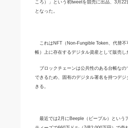
ころ）」という初tweetを競売に出品、3月22日
社長の右
となった。
酒井英之
これはNFT（Non-Fungible Toke
帳）上に存在するデジタル資産として販売し
ブロックチェーンは公共性のある台帳なの
できるため、固有のデジタル署名を持つデジタ
きる。
最近では2月にBeeple（ビープル）とい
ティーズで660万ドル（7億2,000万円）