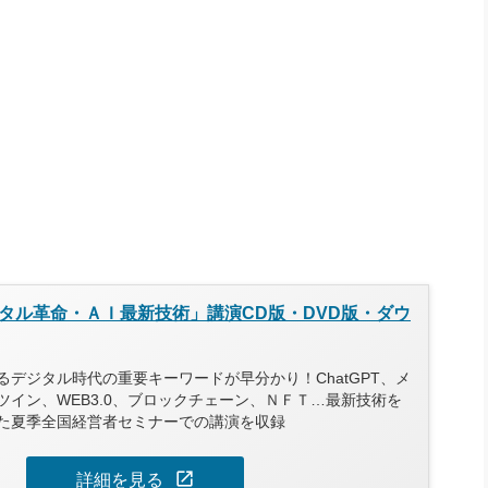
タル革命・ＡＩ最新技術」講演CD版・DVD版・ダウ
デジタル時代の重要キーワードが早分かり！ChatGPT、メ
ツイン、WEB3.0、ブロックチェーン、ＮＦＴ…最新技術を
た夏季全国経営者セミナーでの講演を収録
open_in_new
詳細を見る