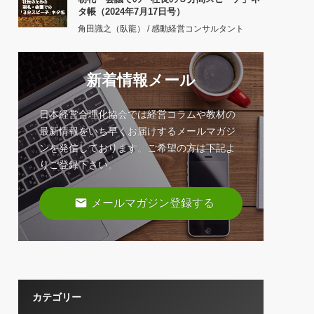
タ帳（2024年7月17日号）
角田識之（臥龍） / 感動経営コンサルタント
新着情報メール
日本経営合理化協会では経営コラムや教材の
最新情報をいち早くお届けするメールマガジ
ンを発信しております。ご希望の方は下記よ
りご登録下さい。
email
メールマガジン登録する
カテゴリー