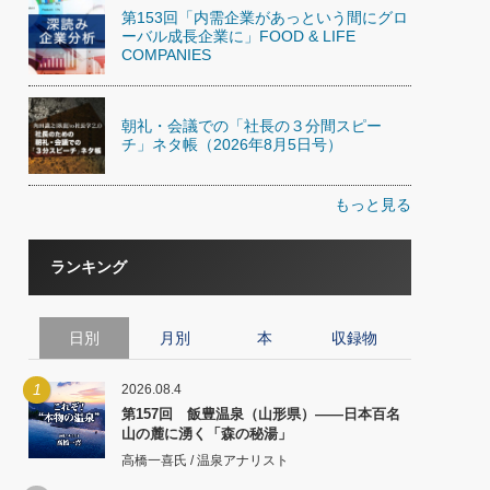
第153回「内需企業があっという間にグロ
ーバル成長企業に」FOOD & LIFE
COMPANIES
朝礼・会議での「社長の３分間スピー
チ」ネタ帳（2026年8月5日号）
もっと見る
ランキング
日別
月別
本
収録物
1
2026.08.4
第157回 飯豊温泉（山形県）――日本百名
山の麓に湧く「森の秘湯」
高橋一喜氏 / 温泉アナリスト