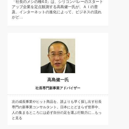
「社長のメシの種4.0」は、シリコンバレーのスタート
)
アップ企業を定点観測する高島健一氏が、ＡＩの普
喜の『これぞ！"本物の温泉"』(157)
及、インターネットの進化によって、ビジネスの流れ
がど…
高島健一氏
社長専門新事業アドバイザー
次の成長事業やヒット商品を、誰よりも早く探し出す社長
専門の新事業コンサルタント。日本にとどまらず世界中、
人の集まるところには必ず自分の足を運ぶ行動力に…もっ
と見る