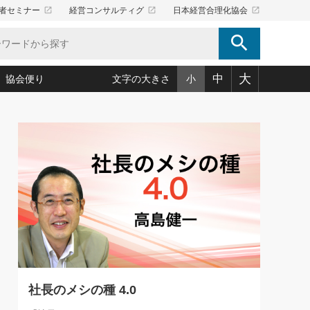
launch
launch
launch
者セミナー
経営コンサルティグ
日本経営合理化協会
search
大
中
協会便り
文字の大きさ
小
5)
況は会社守成の好機(38)
ころ心平の ──社長のための「か・ら・だマネジメント」
「愛読者通信」著者インタビュー(44)
34)
思われる 気配りの達人(127)
人間力の磨き方」(86)
ビジネス見聞録 経営ニュース(100)
タルＡＶを味方に！新・仕事術(180)
0)
り(210)
(92)
え 東洋思想に学ぶ経営学(132)
作間信司の経営無形庵(けいえいむぎょうあん)(166)
ー脳の鍛え方(32)
もっとみる
026.08.5
)
識(57)
指導者たち」(32)
経営セミナー情報局(1)
86回 「言葉狩り」
ンを楽しむ基礎レッスン(12)
ーイング経営入
教育の決め手(203)
略”(30)
繁栄への着眼点 牟田太陽(76)
！社長が読むべき今月の4冊(88)
て」(38)
講話を聞いて学ぼう 実学・耳学・磨く「ミミガク」のすすめ
で楽しむ読書術(162)
(7)
ランク上の手紙・メール術(100)
「氣」(30)
社長のメシの種 4.0
ミどこ
00)
スポーツ・ビジネスに学ぶ心理学(98)