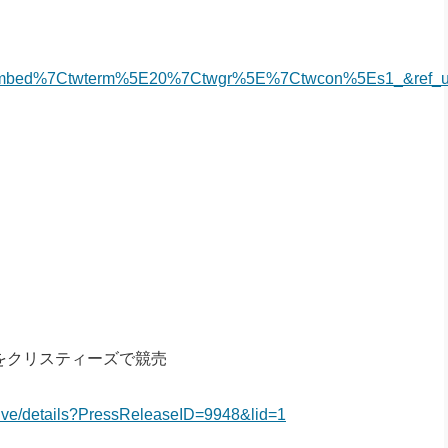
embed%7Ctwterm%5E20%7Ctwgr%5E%7Ctwcon%5Es1_&ref_ur
品をクリスティーズで競売
chive/details?PressReleaseID=9948&lid=1