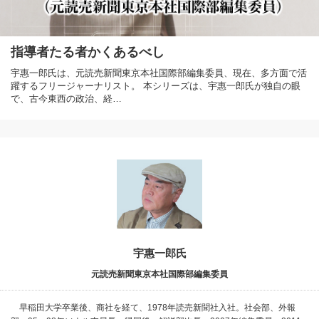
指導者たる者かくあるべし
宇惠一郎氏は、元読売新聞東京本社国際部編集委員、現在、多方面で活
躍するフリージャーナリスト。 本シリーズは、宇惠一郎氏が独自の眼
で、古今東西の政治、経…
宇惠一郎氏
元読売新聞東京本社国際部編集委員
早稲田大学卒業後、商社を経て、1978年読売新聞社入社。社会部、外報