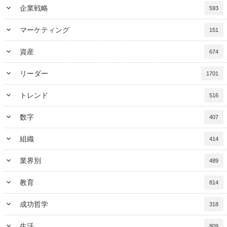
keyboard_arrow_down
企業戦略
593
keyboard_arrow_down
マーケティング
151
keyboard_arrow_down
資産
674
keyboard_arrow_down
リーダー
1701
keyboard_arrow_down
トレンド
516
keyboard_arrow_down
数字
407
keyboard_arrow_down
組織
414
keyboard_arrow_down
業界別
489
keyboard_arrow_down
教育
814
keyboard_arrow_down
成功哲学
318
keyboard_arrow_down
生活
809