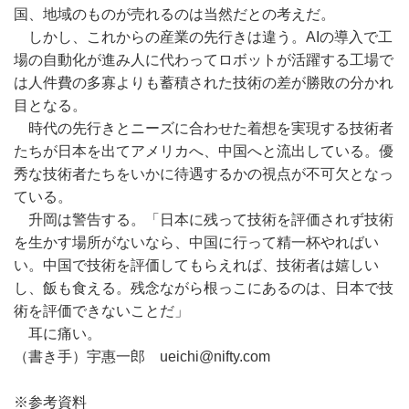
国、地域のものが売れるのは当然だとの考えだ。
しかし、これからの産業の先行きは違う。AIの導入で工
場の自動化が進み人に代わってロボットが活躍する工場で
は人件費の多寡よりも蓄積された技術の差が勝敗の分かれ
目となる。
時代の先行きとニーズに合わせた着想を実現する技術者
たちが日本を出てアメリカへ、中国へと流出している。優
秀な技術者たちをいかに待遇するかの視点が不可欠となっ
ている。
升岡は警告する。「日本に残って技術を評価されず技術
を生かす場所がないなら、中国に行って精一杯やればい
い。中国で技術を評価してもらえれば、技術者は嬉しい
し、飯も食える。残念ながら根っこにあるのは、日本で技
術を評価できないことだ」
耳に痛い。
（書き手）宇惠一郎 ueichi@nifty.com
※参考資料