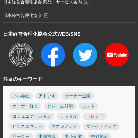
exit_to_app
日本経営合理化協会 商品・サービス案内
exit_to_app
日本経営合理化協会
日本経営合理化協会
公式WEB/SNS
注目のキーワード
いい会社
アトツギ
オーナー企業
オーナー経営
クレーム対応
コスト
コミュニケーション
デジタル
トレンド
ビジネスマナー
マネジメント
マーケティング
リーダー
中国古典
中小企業
中谷彰宏