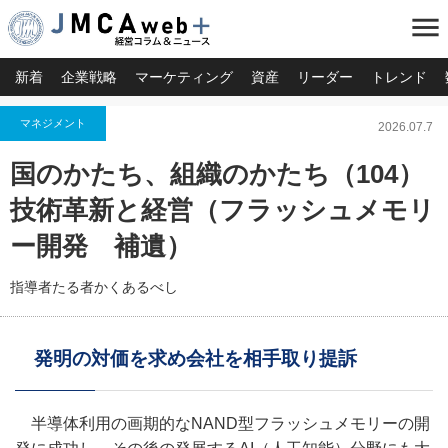
menu
新着
企業戦略
マーケティング
資産
リーダー
トレンド
マネジメント
2026.07.7
国のかたち、組織のかたち（104）
技術革新と経営（フラッシュメモリ
ー開発 補遺）
指導者たる者かくあるべし
発明の対価を求め会社を相手取り提訴
半導体利用の画期的なNAND型フラッシュメモリーの開