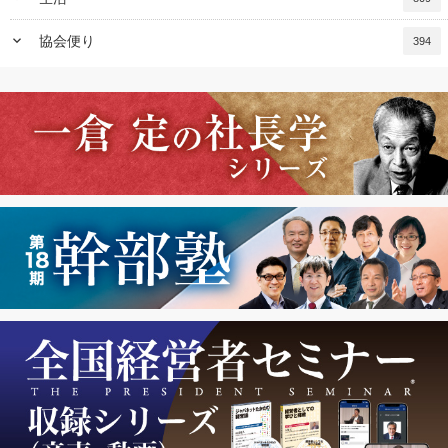
keyboard_arrow_down
協会便り
394