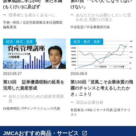
故事成語に学ぶ(49) 未だ木鶏
第57回 「“いい人”になってはい
(もくけい)に及ばず
けない」
指導者たる者かくあるべし
あなただからお願いしたいと思
われる 気配りの達人
宇惠一郎氏 / 元読売新聞東京本社国際部
編集委員
中谷彰宏 / 中谷事務所代表
経済・株式・資産
経済・株式・資産
2010.05.27
2024.08.9
第13回 証券優遇税制の延長を
第130回「逆風こそ企業体質の飛
活用した資産形成
躍のチャンスと考えるしたたか
さ」ニトリ
会社と社長のための資産管理講
座
深読み企業分析
白根寿晴氏 / FPインテリジェンス代表
有賀泰夫 / H&Lリサーチ代表 証券アナリ
スト
JMCAおすすめ商品・サービス
open_in_new