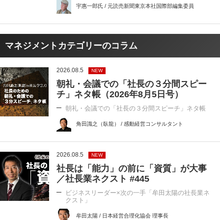
宇惠一郎氏 / 元読売新聞東京本社国際部編集委員
マネジメントカテゴリーのコラム
2026.08.5
NEW
朝礼・会議での「社長の３分間スピー
チ」ネタ帳（2026年8月5日号）
朝礼・会議での「社長の３分間スピーチ」ネタ帳
角田識之（臥龍） / 感動経営コンサルタント
2026.08.5
NEW
社長は「能力」の前に「資質」が大事
／社長業ネクスト #445
ビジネスリーダー×次の一手「牟田太陽の社長業ネ
クスト」
牟田太陽 / 日本経営合理化協会 理事長