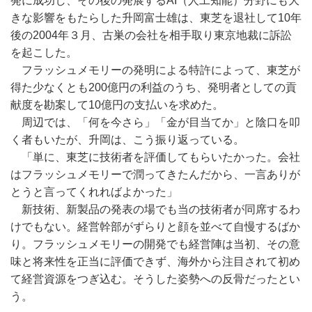
発に成功し、その後の発展するAI（人工知能）分野にも大
きな影響をもたらした升岡富士雄は、東芝を退社して10年
後の2004年３月、古巣の会社を相手取り東京地裁に訴訟
を起こした。
フラッシュメモリーの発明による特許によって、東芝が
得た少なくとも200億円の利益のうち、発明者としての貢
献度を勘案して10億円の支払いを求めた。
周辺では、「何を今さら」「金が目当てか」と陰口を叩
く者もいたが、升岡は、こう振り返っている。
「単に、東芝に技術者を評価してもらいたかった。会社
はフラッシュメモリーで潤ってきたんだから、一言ありが
とうと言ってくれればよかった」
新技術、新製品の発表の場でも当の技術者が同席するわ
けでもない。経営幹部がずらりと顔を並べて自慢するばか
り。フラッシュメモリーの開発でも経営陣は当初、その意
味と将来性を正当に評価できず、海外から注目されて初め
て経営資源をつぎ込む。そうした姿勢への反骨だったとい
う。