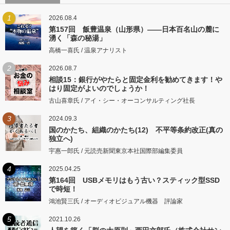
1
2026.08.4
第157回 飯豊温泉（山形県）――日本百名山の麓に
湧く「森の秘湯」
高橋一喜氏 / 温泉アナリスト
2
2026.08.7
相談15：銀行がやたらと固定金利を勧めてきます！や
はり固定がよいのでしょうか！
古山喜章氏 / アイ・シー・オーコンサルティング社長
3
2024.09.3
国のかたち、組織のかたち(12) 不平等条約改正(真の
独立へ)
宇惠一郎氏 / 元読売新聞東京本社国際部編集委員
4
2025.04.25
第164回 USBメモリはもう古い？スティック型SSD
で時短！
鴻池賢三氏 / オーディオビジュアル機器 評論家
5
2021.10.26