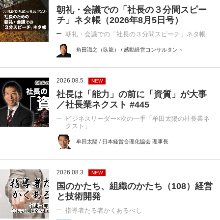
朝礼・会議での「社長の３分間スピー
チ」ネタ帳（2026年8月5日号）
朝礼・会議での「社長の３分間スピーチ」ネタ帳
角田識之（臥龍） / 感動経営コンサルタント
2026.08.5
NEW
社長は「能力」の前に「資質」が大事
／社長業ネクスト #445
ビジネスリーダー×次の一手「牟田太陽の社長業ネ
クスト」
牟田太陽 / 日本経営合理化協会 理事長
2026.08.3
NEW
国のかたち、組織のかたち（108）経営
と技術開発
指導者たる者かくあるべし