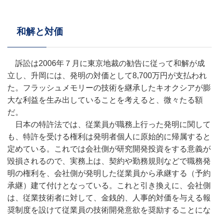
和解と対価
訴訟は2006年７月に東京地裁の勧告に従って和解が成
立し、升岡には、発明の対価として8,700万円が支払われ
た。フラッシュメモリーの技術を継承したキオクシアが膨
大な利益を生み出していることを考えると、微々たる額
だ。
日本の特許法では、従業員が職務上行った発明に関して
も、特許を受ける権利は発明者個人に原始的に帰属すると
定めている。これでは会社側が研究開発投資をする意義が
毀損されるので、実務上は、契約や勤務規則などで職務発
明の権利を、会社側が発明した従業員から承継する（予約
承継）建て付けとなっている。これと引き換えに、会社側
は、従業技術者に対して、金銭的、人事的対価を与える報
奨制度を設けて従業員の技術開発意欲を奨励することにな