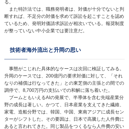
る。
また特許法では、職務発明者は、対価が十分でないと判
断すれば、不足分の対価を求めて訴訟を起こすことを認め
ているため、発明対価請求訴訟が相次いでいる。報奨制度
が整っていない中小企業では要注意だ。
技術者海外流出と升岡の思い
事態がこじれた具体的なケースは次回に検証してみる。
升岡のケースでは、200億円の要求対価に対して、「それ
なりの補償は行なってきた」との東芝側の主張との間での
調停で、8,700万円の支払いでの和解に落ち着いた。
ブームともいえるAIの発展で、半導体を含む先端産業分
野の成長は著しい。かつて、日本産業を支えてきた繊維、
家電、造船分野では、韓国、中国、東南アジアに成長セン
ターがシフトした。その要因は、日本で高騰した人件費に
あると言われてきた。同じ製品をつくるなら人件費の安い