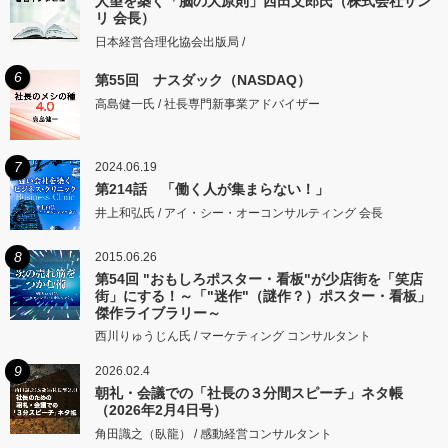
人望を築く「脳の大原則」西田文郎氏（株式会社サン
リ 会長）
日本経営合理化協会出版局 /
6
第55回 ナスダック（NASDAQ）
高島健一氏 / 社長専門新事業アドバイザー
7
2024.06.19
第214話 「働く人が集まらない！」
井上和弘氏 / アイ・シー・オーコンサルティング 会長
8
2015.06.26
第54回 "おもしろポスター・看板"が少店街を「笑店
街」にする！～「"迷作"（謎作？）ポスター・看板」
傑作ライブラリー～
西川りゅうじん氏 / マーケティング コンサルタント
9
2026.02.4
朝礼・会議での「社長の３分間スピーチ」ネタ帳
（2026年2月4日号）
角田識之（臥龍） / 感動経営コンサルタント