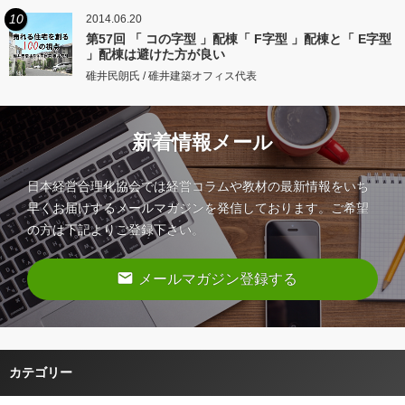
10
2014.06.20
第57回 「 コの字型 」配棟「 F字型 」配棟と「 E字型
」配棟は避けた方が良い
碓井民朗氏 / 碓井建築オフィス代表
新着情報メール
日本経営合理化協会では経営コラムや教材の最新情報をいち
早くお届けするメールマガジンを発信しております。ご希望
の方は下記よりご登録下さい。
email
メールマガジン登録する
カテゴリー