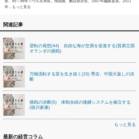
部、95～98年ソウル支局長。帰国後、解説部次長、2007年編集委員。2011
年…もっと見る
関連記事
逆転の発想(44) 自由な海が交易を促進する(貿易立国
オランダの挑戦)
万物流転する世を生き抜く(15) 秀吉、中国大返しの決
断
挑戦の決断(5) 体制永続の後継システムを確立する
(徳川家康)
もっと見る
最新の経営コラム